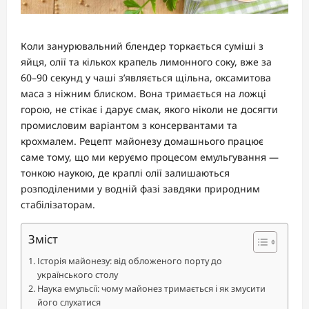
Коли занурювальний блендер торкається суміші з
яйця, олії та кількох крапель лимонного соку, вже за
60–90 секунд у чаші з’являється щільна, оксамитова
маса з ніжним блиском. Вона тримається на ложці
горою, не стікає і дарує смак, якого ніколи не досягти
промисловим варіантом з консервантами та
крохмалем. Рецепт майонезу домашнього працює
саме тому, що ми керуємо процесом емульгування —
тонкою наукою, де краплі олії залишаються
розподіленими у водній фазі завдяки природним
стабілізаторам.
Зміст
Історія майонезу: від обложеного порту до
українського столу
Наука емульсії: чому майонез тримається і як змусити
його слухатися