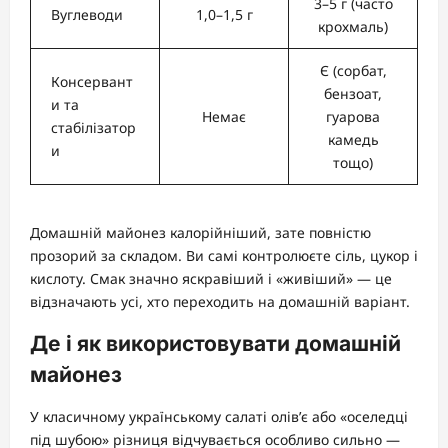
3–5 г (часто
Вуглеводи
1,0–1,5 г
крохмаль)
Є (сорбат,
Консервант
бензоат,
и та
Немає
гуарова
стабілізатор
камедь
и
тощо)
Домашній майонез калорійніший, зате повністю
прозорий за складом. Ви самі контролюєте сіль, цукор і
кислоту. Смак значно яскравіший і «живіший» — це
відзначають усі, хто переходить на домашній варіант.
Де і як використовувати домашній
майонез
У класичному українському салаті олів’є або «оселедці
під шубою» різниця відчувається особливо сильно —