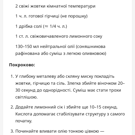
2 свіжі жовтки кімнатної температури
1 ч. л. готової гірчиці (не порошку)
1 дрібка солі (≈ 1/4 ч. л.)
1 ст. л. свіжовичавленого лимонного соку
130–150 мл нейтральної олії (соняшникова
рафінована або суміш з легкою оливковою)
Покроково:
У глибоку металеву або скляну миску покладіть
жовтки, гірчицю та сіль. Злегка збийте віночком 20–
30 секунд до однорідності. Суміш має стати трохи
світлішою.
Додайте лимонний сік і збийте ще 10–15 секунд.
Кислота допомагає стабілізувати структуру з самого
початку.
Починайте вливати олію тонкою цівкою —