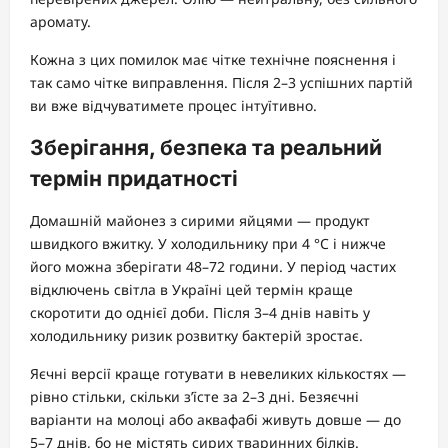
аромату.
Кожна з цих помилок має чітке технічне пояснення і
так само чітке виправлення. Після 2–3 успішних партій
ви вже відчуватимете процес інтуїтивно.
Зберігання, безпека та реальний
термін придатності
Домашній майонез з сирими яйцями — продукт
швидкого вжитку. У холодильнику при 4 °C і нижче
його можна зберігати 48–72 години. У період частих
відключень світла в Україні цей термін краще
скоротити до однієї доби. Після 3–4 днів навіть у
холодильнику ризик розвитку бактерій зростає.
Яєчні версії краще готувати в невеликих кількостях —
рівно стільки, скільки з’їсте за 2–3 дні. Безяєчні
варіанти на молоці або аквафабі живуть довше — до
5–7 днів, бо не містять сирих тваринних білків.