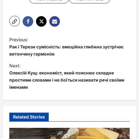
P
Previous:
o
Рак і Терези сумісність: емоційна глибина зустрічає
s
витончену гармонію
t
Next:
Олексій Кущ: економіст, який пояснює складне
n
простими словами і не боїться називати речі своїми
a
іменами
v
i
g
Related Stories
a
t