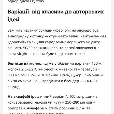
однорідною і густою.
Варіації: від класики до авторських
ідей
Замініть частину соняшникової олії на авокадо або
виноградну кісточку — отримаєте більш нейтральний і
«дорогий» смак. Для середземноморського акценту
візьміть 50/50 соняшникової та легкої оливкової (не
extra virgin — гіркота буде надто помітною).
Без яєць на молоці
(дуже стабільний варіант): 150 мл
молока 2,5–3,2 % жирності кімнатної температури +
300 мл олії + 2–3 ч. л. гірчиці + сіль, цукор і лимонний
сік за смаком. Всі інгредієнти в блендер — і 40–50
секунд.
На аквафабі
(рослинний варіант): 100 мл рідини з
консервованої квасолі чи нуту + 250–280 мл олії +
приправи. Аквафаба містить рослинні білки та
крохмаль, які чудово емульгують.