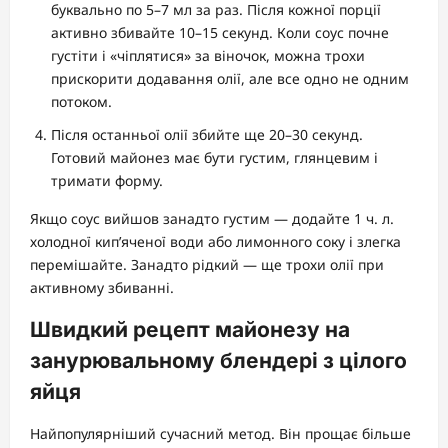
буквально по 5–7 мл за раз. Після кожної порції
активно збивайте 10–15 секунд. Коли соус почне
густіти і «чіплятися» за віночок, можна трохи
прискорити додавання олії, але все одно не одним
потоком.
Після останньої олії збийте ще 20–30 секунд.
Готовий майонез має бути густим, глянцевим і
тримати форму.
Якщо соус вийшов занадто густим — додайте 1 ч. л.
холодної кип’яченої води або лимонного соку і злегка
перемішайте. Занадто рідкий — ще трохи олії при
активному збиванні.
Швидкий рецепт майонезу на
занурювальному блендері з цілого
яйця
Найпопулярніший сучасний метод. Він прощає більше