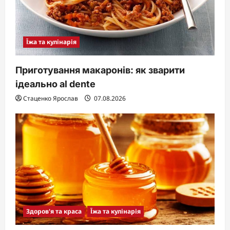
Їжа та кулінарія
Приготування макаронів: як зварити
ідеально al dente
Стаценко Ярослав
07.08.2026
Здоров'я та краса
Їжа та кулінарія