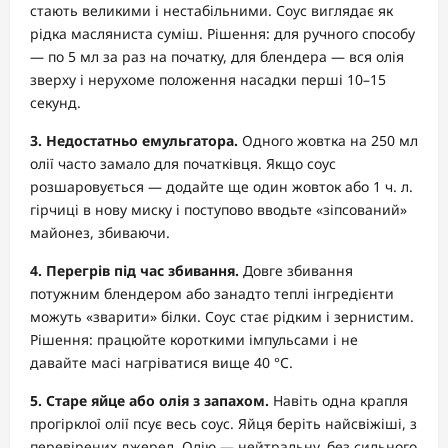
стають великими і нестабільними. Соус виглядає як
рідка масляниста суміш. Рішення: для ручного способу
— по 5 мл за раз на початку, для блендера — вся олія
зверху і нерухоме положення насадки перші 10–15
секунд.
3. Недостатньо емульгатора.
Одного жовтка на 250 мл
олії часто замало для початківця. Якщо соус
розшаровується — додайте ще один жовток або 1 ч. л.
гірчиці в нову миску і поступово вводьте «зіпсований»
майонез, збиваючи.
4. Перегрів під час збивання.
Довге збивання
потужним блендером або занадто теплі інгредієнти
можуть «зварити» білки. Соус стає рідким і зернистим.
Рішення: працюйте короткими імпульсами і не
давайте масі нагріватися вище 40 °C.
5. Старе яйце або олія з запахом.
Навіть одна крапля
прогірклої олії псує весь соус. Яйця беріть найсвіжіші, з
перевірених джерел. Олію — нейтральну, без сильного