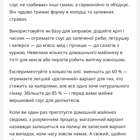
соус не «забиває» інші смаки, а гармонійно їх об’єднує.
Він чудово тримає форму в холодці та заливних
стравах.
Використовуйте як базу для заправок: додайте кріп і
часник — отримаєте соус до запеченої риби; петрушку
і каперси — до м’яса; мед і гірчицю — до салатів з
куркою. Невелика кількість домашнього майонезу в
тісті для кексів або пирогів робить випічку ніжнішою.
Експериментуйте з кількістю олії: зменшіть до 60 % —
отримаєте легший «дієтичний» варіант для тих, хто
стежить за калоріями, але все одно хоче натурального
смаку. Збільште до 85 % — і перед вами майже
вершковий соус для делікатесів.
Коли ви один раз приготуєте домашній майонез
свідомо, з розумінням процесу, магазинний варіант
назавжди залишиться на полиці як запасний варіант
на випадок, коли часу зовсім немає. А свіжий, щойно