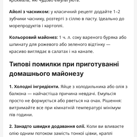
Айолі з часником:
у класичний рецепт додайте 1–2
зубчики часнику, розтерті з сіллю в пасту. Ідеально до
морепродуктів і картоплі.
Кольоровий майонез:
1 ч. л. соку вареного буряка або
шпинату для рожевого або зеленого відтінку —
красиво виглядає в салатах і на канапе.
Типові помилки при приготуванні
домашнього майонезу
1. Холодні інгредієнти.
Яйце з холодильника або олія з
балкона — найчастіша причина невдачі. Емульсія
просто не формується або рветься на очах. Рішення:
витримайте все при кімнатній температурі мінімум
пів години.
2. Занадто швидке додавання олії.
Коли ви вливаєте
олію одним потоком замість тонкої цівки, краплі