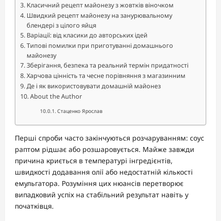
Класичний рецепт майонезу з жовтків віночком
Швидкий рецепт майонезу на занурювальному
блендері з цілого яйця
Варіації: від класики до авторських ідей
Типові помилки при приготуванні домашнього
майонезу
Зберігання, безпека та реальний термін придатності
Харчова цінність та чесне порівняння з магазинним
Де і як використовувати домашній майонез
About the Author
Стаценко Ярослав
Перші спроби часто закінчуються розчаруванням: соус
раптом рідшає або розшаровується. Майже завжди
причина криється в температурі інгредієнтів,
швидкості додавання олії або недостатній кількості
емульгатора. Розуміння цих нюансів перетворює
випадковий успіх на стабільний результат навіть у
початківця.