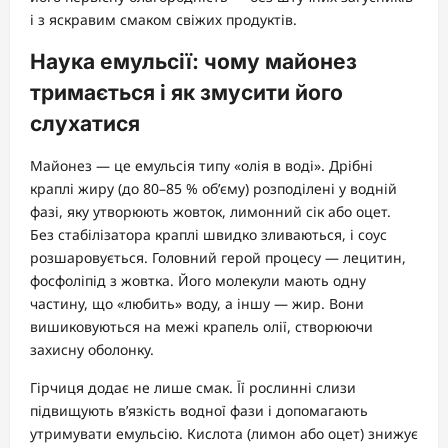
і з яскравим смаком свіжих продуктів.
Наука емульсії: чому майонез
тримається і як змусити його
слухатися
Майонез — це емульсія типу «олія в воді». Дрібні
краплі жиру (до 80–85 % об’єму) розподілені у водній
фазі, яку утворюють жовток, лимонний сік або оцет.
Без стабілізатора краплі швидко зливаються, і соус
розшаровується. Головний герой процесу — лецитин,
фосфоліпід з жовтка. Його молекули мають одну
частину, що «любить» воду, а іншу — жир. Вони
вишиковуються на межі крапель олії, створюючи
захисну оболонку.
Гірчиця додає не лише смак. Її рослинні слизи
підвищують в’язкість водної фази і допомагають
утримувати емульсію. Кислота (лимон або оцет) знижує