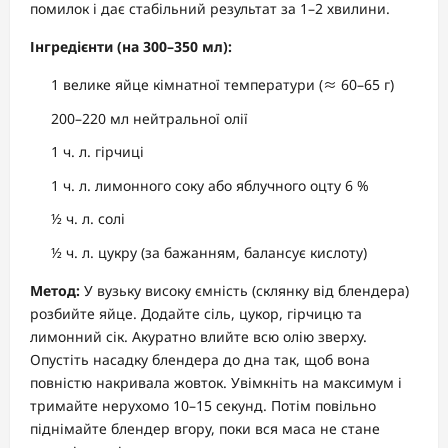
помилок і дає стабільний результат за 1–2 хвилини.
Інгредієнти (на 300–350 мл):
1 велике яйце кімнатної температури (≈ 60–65 г)
200–220 мл нейтральної олії
1 ч. л. гірчиці
1 ч. л. лимонного соку або яблучного оцту 6 %
½ ч. л. солі
½ ч. л. цукру (за бажанням, балансує кислоту)
Метод:
У вузьку високу ємність (склянку від блендера)
розбийте яйце. Додайте сіль, цукор, гірчицю та
лимонний сік. Акуратно влийте всю олію зверху.
Опустіть насадку блендера до дна так, щоб вона
повністю накривала жовток. Увімкніть на максимум і
тримайте нерухомо 10–15 секунд. Потім повільно
піднімайте блендер вгору, поки вся маса не стане