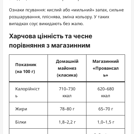
Ознаки псування: кислий або «мильний» запах, сильне
розшарування, пліснява, зміна кольору. У таких
випадках соус викидають без жалю.
Харчова цінність та чесне
порівняння з магазинним
Домашній
Магазинний
Показник
майонез
«Провансал
(на 100 г)
(класика)
ь»
Калорійніст
710–730
620–680
ь
ккал
ккал
Жири
78–80 г
65–70 г
Білки
1,8–2,2 г
1,0–1,5 г