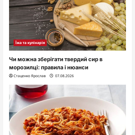
i
o
n
Їжа та кулінарія
Чи можна зберігати твердий сир в
морозилці: правила і нюанси
Стаценко Ярослав
07.08.2026