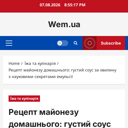
Skip
07.08.2026
8:55:18 PM
to
content
Wem.ua
Subscribe
Primary
Menu
Home
Їжа та кулінарія
Рецепт майонезу домашнього: густий соус за хвилину
з науковими секретами емульсії
Їжа та кулінарія
Рецепт майонезу
домашнього: густий соус