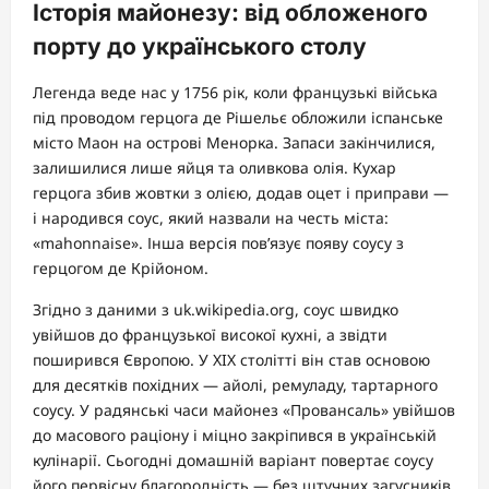
Історія майонезу: від обложеного
порту до українського столу
Легенда веде нас у 1756 рік, коли французькі війська
під проводом герцога де Рішельє обложили іспанське
місто Маон на острові Менорка. Запаси закінчилися,
залишилися лише яйця та оливкова олія. Кухар
герцога збив жовтки з олією, додав оцет і приправи —
і народився соус, який назвали на честь міста:
«mahonnaise». Інша версія пов’язує появу соусу з
герцогом де Крійоном.
Згідно з даними з uk.wikipedia.org, соус швидко
увійшов до французької високої кухні, а звідти
поширився Європою. У XIX столітті він став основою
для десятків похідних — айолі, ремуладу, тартарного
соусу. У радянські часи майонез «Провансаль» увійшов
до масового раціону і міцно закріпився в українській
кулінарії. Сьогодні домашній варіант повертає соусу
його первісну благородність — без штучних загусників