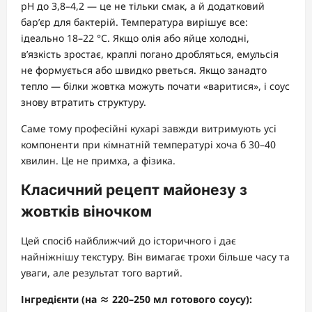
pH до 3,8–4,2 — це не тільки смак, а й додатковий
бар’єр для бактерій. Температура вирішує все:
ідеально 18–22 °C. Якщо олія або яйце холодні,
в’язкість зростає, краплі погано дробляться, емульсія
не формується або швидко рветься. Якщо занадто
тепло — білки жовтка можуть почати «варитися», і соус
знову втратить структуру.
Саме тому професійні кухарі завжди витримують усі
компоненти при кімнатній температурі хоча б 30–40
хвилин. Це не примха, а фізика.
Класичний рецепт майонезу з
жовтків віночком
Цей спосіб найближчий до історичного і дає
найніжнішу текстуру. Він вимагає трохи більше часу та
уваги, але результат того вартий.
Інгредієнти (на ≈ 220–250 мл готового соусу):