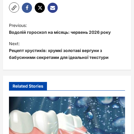
P
Previous:
o
Водолій гороскоп на місяць: червень 2026 року
s
Next:
t
Рецепт хрустиків: хрумкі золотаві вергуни з
бабусиними секретами для ідеальної текстури
n
a
v
i
Related Stories
g
a
t
i
o