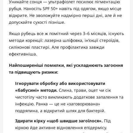
Уникайте сонця — ультрафіолет посилює пігментацію
рубця. Наносіть SPF 50+ навіть під одягом, якщо місце
відкрите. Не зволожуйте надмірно перші дні, але й не
допускайте сухості пізніше.
Якщо рубець все ж помітний через 3–6 місяців, існують
методи корекції: лазерна шліфовка, ін’єкції стероїдів,
силіконові пластирі. Але профілактика завжди
ефективніша.
Найпоширеніші помилки, які ускладнюють загоєння
та підвищують ризики:
Ігнорувати обробку або використовувати
«бабусині» методи.
Слина, трави, оцет чи сік
чистотілу часто викликають додаткове запалення та
інфекцію. Ранка — це не «заговорювана»
подряпина, а відкритий шлях для бактерій.
Здирати кірку «щоб швидше загоїлося».
Під
кіркою йде активне відновлення епідермісу.