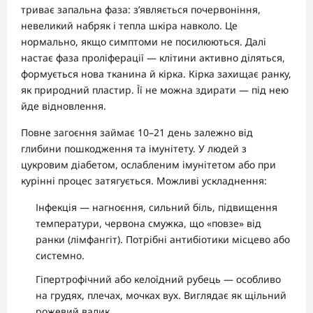
триває запальна фаза: з’являється почервоніння,
невеликий набряк і тепла шкіра навколо. Це
нормально, якщо симптоми не посилюються. Далі
настає фаза проліферації — клітини активно діляться,
формується нова тканина й кірка. Кірка захищає ранку,
як природний пластир. Її не можна здирати — під нею
йде відновлення.
Повне загоєння займає 10–21 день залежно від
глибини пошкодження та імунітету. У людей з
цукровим діабетом, ослабленим імунітетом або при
курінні процес затягується. Можливі ускладнення:
Інфекція — нагноєння, сильний біль, підвищення
температури, червона смужка, що «повзе» від
ранки (лімфангіт). Потрібні антибіотики місцево або
системно.
Гіпертрофічний або келоїдний рубець — особливо
на грудях, плечах, мочках вух. Виглядає як щільний
рожевий валик.