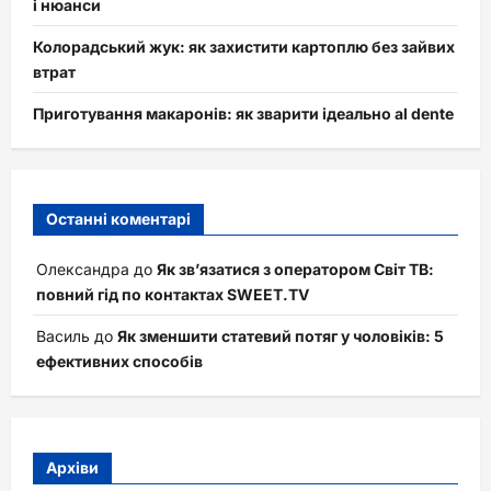
і нюанси
Колорадський жук: як захистити картоплю без зайвих
втрат
Приготування макаронів: як зварити ідеально al dente
Останні коментарі
Олександра
до
Як зв’язатися з оператором Світ ТВ:
повний гід по контактах SWEET.TV
Василь
до
Як зменшити статевий потяг у чоловіків: 5
ефективних способів
Архіви