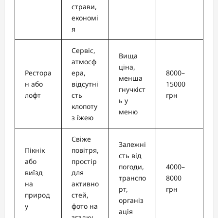
страви,
економі
я
Сервіс,
Вища
атмосф
ціна,
Рестора
ера,
8000–
менша
н або
відсутні
15000
гнучкіст
лофт
сть
грн
ь у
клопоту
меню
з їжею
Свіже
Залежні
Пікнік
повітря,
сть від
або
простір
погоди,
4000–
виїзд
для
транспо
8000
на
активно
рт,
грн
природ
стей,
організ
у
фото на
ація
згадку