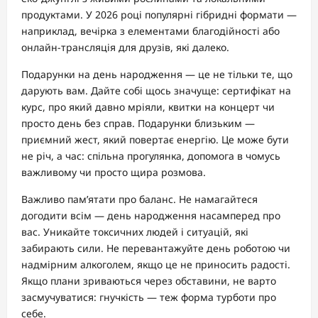
продуктами. У 2026 році популярні гібридні формати —
наприклад, вечірка з елементами благодійності або
онлайн-трансляція для друзів, які далеко.
Подарунки на день народження — це не тільки те, що
дарують вам. Дайте собі щось значуще: сертифікат на
курс, про який давно мріяли, квитки на концерт чи
просто день без справ. Подарунки близьким —
приємний жест, який повертає енергію. Це може бути
не річ, а час: спільна прогулянка, допомога в чомусь
важливому чи просто щира розмова.
Важливо пам’ятати про баланс. Не намагайтеся
догодити всім — день народження насамперед про
вас. Уникайте токсичних людей і ситуацій, які
забирають сили. Не перевантажуйте день роботою чи
надмірним алкоголем, якщо це не приносить радості.
Якщо плани зриваються через обставини, не варто
засмучуватися: гнучкість — теж форма турботи про
себе.