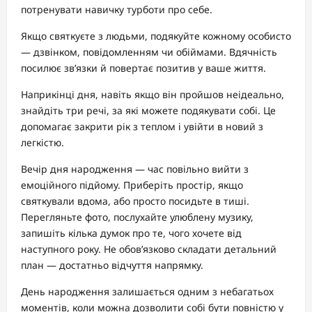
потренувати навичку турботи про себе.
Якщо святкуєте з людьми, подякуйте кожному особисто
— дзвінком, повідомленням чи обіймами. Вдячність
посилює зв’язки й повертає позитив у ваше життя.
Наприкінці дня, навіть якщо він пройшов неідеально,
знайдіть три речі, за які можете подякувати собі. Це
допомагає закрити рік з теплом і увійти в новий з
легкістю.
Вечір дня народження — час повільно вийти з
емоційного підйому. Приберіть простір, якщо
святкували вдома, або просто посидьте в тиші.
Перегляньте фото, послухайте улюблену музику,
запишіть кілька думок про те, чого хочете від
наступного року. Не обов’язково складати детальний
план — достатньо відчуття напрямку.
День народження залишається одним з небагатьох
моментів, коли можна дозволити собі бути повністю у