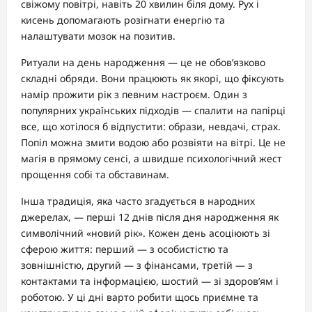
свіжому повітрі, навіть 20 хвилин біля дому. Рух і
кисень допомагають розігнати енергію та
налаштувати мозок на позитив.
Ритуали на день народження — це не обов’язково
складні обряди. Вони працюють як якорі, що фіксують
намір прожити рік з певним настроєм. Один з
популярних українських підходів — спалити на папірці
все, що хотілося б відпустити: образи, невдачі, страх.
Попіл можна змити водою або розвіяти на вітрі. Це не
магія в прямому сенсі, а швидше психологічний жест
прощення собі та обставинам.
Інша традиція, яка часто згадується в народних
джерелах, — перші 12 днів після дня народження як
символічний «новий рік». Кожен день асоціюють зі
сферою життя: перший — з особистістю та
зовнішністю, другий — з фінансами, третій — з
контактами та інформацією, шостий — зі здоров’ям і
роботою. У ці дні варто робити щось приємне та