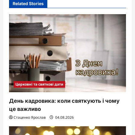
i
Related Stories
g
a
t
i
o
n
Церковні та святкові дати
День кадровика: коли святкують і чому
це важливо
Стаценко Ярослав
04.08.2026