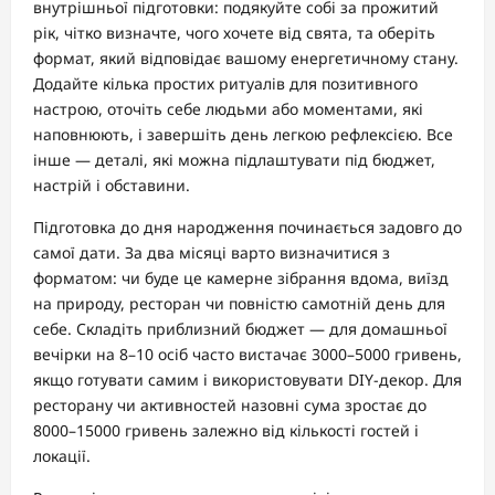
внутрішньої підготовки: подякуйте собі за прожитий
рік, чітко визначте, чого хочете від свята, та оберіть
формат, який відповідає вашому енергетичному стану.
Додайте кілька простих ритуалів для позитивного
настрою, оточіть себе людьми або моментами, які
наповнюють, і завершіть день легкою рефлексією. Все
інше — деталі, які можна підлаштувати під бюджет,
настрій і обставини.
Підготовка до дня народження починається задовго до
самої дати. За два місяці варто визначитися з
форматом: чи буде це камерне зібрання вдома, виїзд
на природу, ресторан чи повністю самотній день для
себе. Складіть приблизний бюджет — для домашньої
вечірки на 8–10 осіб часто вистачає 3000–5000 гривень,
якщо готувати самим і використовувати DIY-декор. Для
ресторану чи активностей назовні сума зростає до
8000–15000 гривень залежно від кількості гостей і
локації.