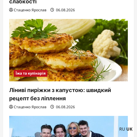
слабкості
Стаценко Ярослав
06.08.2026
Їжа та кулінарія
Ліниві пиріжки з капустою: швидкий
рецепт без ліплення
Стаценко Ярослав
06.08.2026
RU
UK