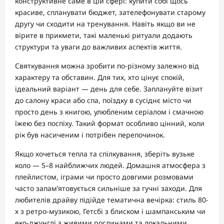
конструктивне саме в цій сфері: купити собі щось
красиве, спланувати бюджет, зателефонувати старому
другу чи сходити на тренування. Навіть якщо ви не
вірите в прикмети, такі маленькі ритуали додають
структури та уваги до важливих аспектів життя.
Святкування можна зробити по-різному залежно від
характеру та обставин. Для тих, хто цінує спокій,
ідеальний варіант — день для себе. Заплануйте візит
до салону краси або спа, поїздку в сусіднє місто чи
просто день з книгою, улюбленим серіалом і смачною
їжею без поспіху. Такий формат особливо цінний, коли
рік був насиченим і потрібен перепочинок.
Якщо хочеться тепла та спілкування, зберіть вузьке
коло — 5–8 найближчих людей. Домашня атмосфера з
плейлистом, іграми чи просто довгими розмовами
часто запам’ятовується сильніше за гучні заходи. Для
любителів драйву підійде тематична вечірка: стиль 80-
х з ретро-музикою, Гетсбі з блиском і шампанським чи
еко-джунглі з живими рослинами та локальними