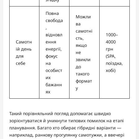
Повна
Можли
свобода
ва
,
самотні
відновл
1000–
сть,
Самотн
ення
4000
якщо
ій день
енергії,
грн
не
для
фокус
(SPA,
звикли
себе
на
поїздка,
до
особист
хобі)
такого
их
формат
бажанн
у
ях
Такий порівняльний погляд допомагає швидко
зорієнтуватися й уникнути типових помилок на етапі
планування. Багато хто обирає гібридні варіанти —
наприклад, ранкову прогулянку самотужки, а ввечері