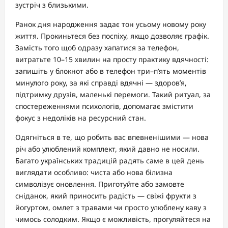
зустріч з близькими.
Ранок дня народження задає тон усьому новому року
життя. Прокиньтеся без поспіху, якщо дозволяє графік.
Замість того щоб одразу хапатися за телефон,
витратьте 10–15 хвилин на просту практику вдячності:
запишіть у блокнот або в телефон три–п’ять моментів
минулого року, за які справді вдячні — здоров’я,
підтримку друзів, маленькі перемоги. Такий ритуал, за
спостереженнями психологів, допомагає змістити
фокус з недоліків на ресурсний стан.
Одягніться в те, що робить вас впевненішими — нова
річ або улюблений комплект, який давно не носили.
Багато українських традицій радять саме в цей день
виглядати особливо: чиста або нова білизна
символізує оновлення. Приготуйте або замовте
сніданок, який приносить радість — свіжі фрукти з
йогуртом, омлет з травами чи просто улюблену каву з
чимось солодким. Якщо є можливість, прогуляйтеся на