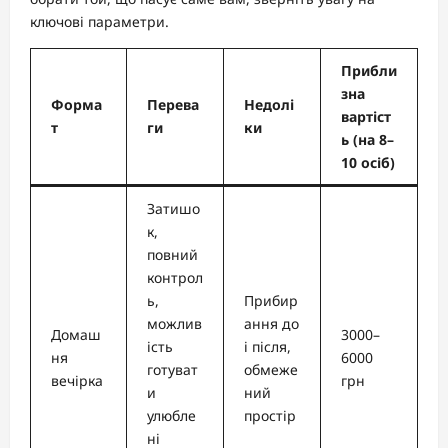
ключові параметри.
Прибли
зна
Форма
Перева
Недолі
вартіст
т
ги
ки
ь (на 8–
10 осіб)
Затишо
к,
повний
контрол
ь,
Прибир
можлив
ання до
Домаш
3000–
ість
і після,
ня
6000
готуват
обмеже
вечірка
грн
и
ний
улюбле
простір
ні