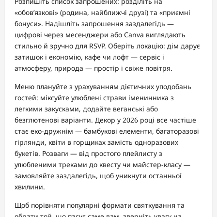
Розпишіть список запрошених: розділіть на
«обов’язкові» (родина, найближчі друзі) та «приємні
бонуси». Надішліть запрошення заздалегідь —
цифрові через месенджери або Canva виглядають
стильно й зручно для RSVP. Оберіть локацію: дім дарує
затишок і економію, кафе чи лофт — сервіс і
атмосферу, природа — простір і свіже повітря.
Меню плануйте з урахуванням дієтичних уподобань
гостей: міксуйте улюблені страви іменинника з
легкими закусками, додайте веганські або
безглютенові варіанти. Декор у 2026 році все частіше
стає еко-дружнім — бамбукові елементи, багаторазові
гірлянди, квіти в горщиках замість одноразових
букетів. Розваги — від простого плейлисту з
улюбленими треками до квесту чи майстер-класу —
замовляйте заздалегідь, щоб уникнути останньої
хвилини.
Щоб порівняти популярні формати святкування та
обрати той, що пасує саме вам, зверніть увагу на