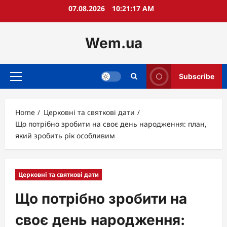
Skip
07.08.2026
10:21:18 AM
to
content
Wem.ua
Subscribe
Primary
Menu
Home
Церковні та святкові дати
Що потрібно зробити на своє день народження: план,
який зробить рік особливим
Церковні та святкові дати
Що потрібно зробити на
своє день народження: