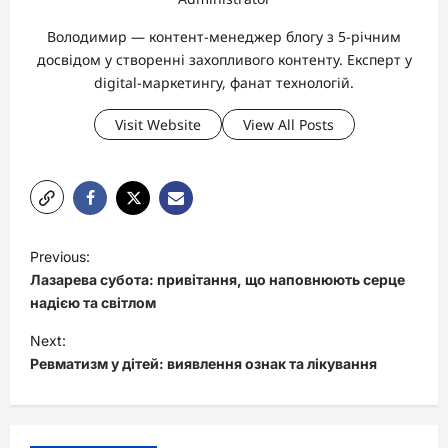
Володимир — контент-менеджер блогу з 5-річним
досвідом у створенні захопливого контенту. Експерт у
digital-маркетингу, фанат технологій.
Visit Website
View All Posts
P
Previous:
o
Лазарева субота: привітання, що наповнюють серце
s
надією та світлом
t
Next:
Ревматизм у дітей: виявлення ознак та лікування
n
a
v