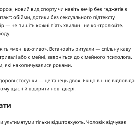
рож, новий вид спорту чи навіть вечір без гаджетів з
акт: обійми, дотики без сексуального підтексту
ір — не пишіть кожні п’ять хвилин і не контролюйте.
боду.
жіть «мені важливо». Встановіть ритуали — спільну каву
ривалі або сімейні, зверніться до сімейного психолога.
, які накопичувалися роками.
дорові стосунки — це танець двох. Якщо він не відповіда
му щасті й відкрити нові двері.
ати
и ультиматуми тільки відштовхують. Чоловік відчуває