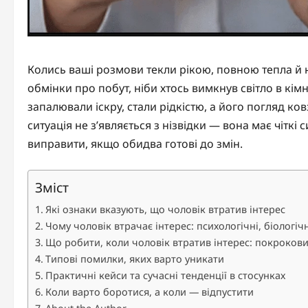
Колись ваші розмови текли рікою, повною тепла й н
обмінки про побут, ніби хтось вимкнув світло в кімн
запалювали іскру, стали рідкістю, а його погляд ков
ситуація не з’являється з нізвідки — вона має чіткі
виправити, якщо обидва готові до змін.
Зміст
Які ознаки вказують, що чоловік втратив інтерес
Чому чоловік втрачає інтерес: психологічні, біологіч
Що робити, коли чоловік втратив інтерес: покроков
Типові помилки, яких варто уникати
Практичні кейси та сучасні тенденції в стосунках
Коли варто боротися, а коли — відпустити