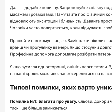
Далі — додайте новизну. Запропонуйте спільну подо
масажем і розмовами. Пам’ятайте про фізичний конт
відновлюють окситоцин і близькість. Давайте прост
Чоловіки часто повертаються, коли відчувають сво
Працюйте над комунікацією. Замість «ти ніколи» ка
вранці чи прогулянку ввечері. Якщо стосунки довгот
Професійна допомога допомагає розібрати патерни
Якщо зусилля односторонні, оцініть перспективи. З
на ваші кроки, можливо, час зосередитися на власно
Типові помилки, яких варто уник
Помилка №1: Благати про увагу.
Сльози, докори ч
тиск і ще більше замикається.