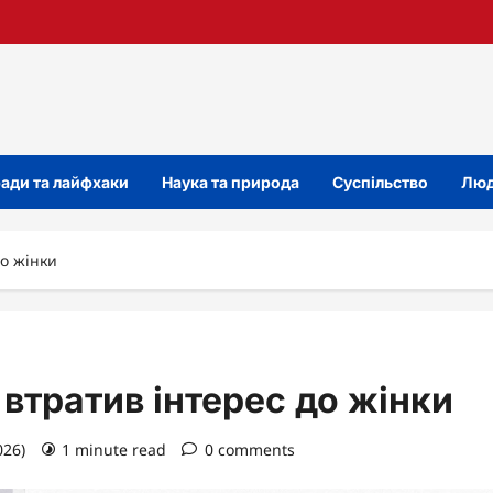
ади та лайфхаки
Наука та природа
Суспільство
Люд
до жінки
 втратив інтерес до жінки
026)
1 minute read
0 comments