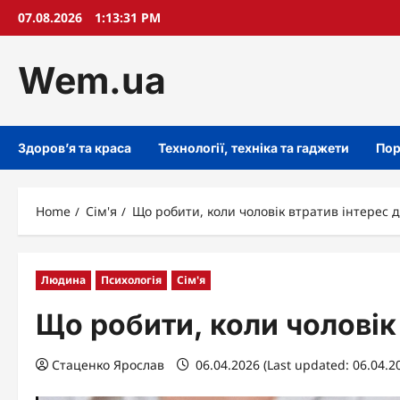
Skip
07.08.2026
1:13:33 PM
to
content
Wem.ua
Здоров’я та краса
Технології, техніка та гаджети
Пор
Home
Сім'я
Що робити, коли чоловік втратив інтерес 
Людина
Психологія
Сім'я
Що робити, коли чоловік
Стаценко Ярослав
06.04.2026 (Last updated: 06.04.2