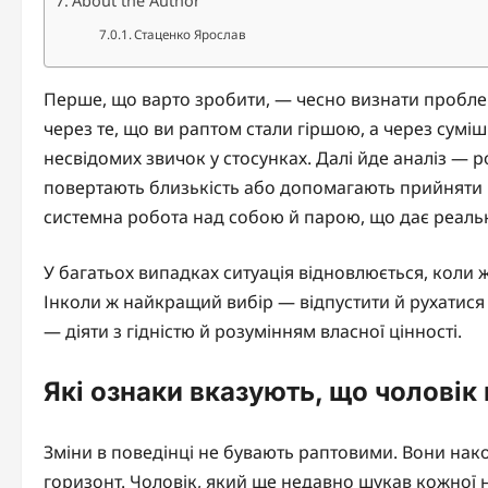
About the Author
Стаценко Ярослав
Перше, що варто зробити, — чесно визнати проблему 
через те, що ви раптом стали гіршою, а через суміш 
несвідомих звичок у стосунках. Далі йде аналіз — р
повертають близькість або допомагають прийняти р
системна робота над собою й парою, що дає реальн
У багатьох випадках ситуація відновлюється, коли ж
Інколи ж найкращий вибір — відпустити й рухатися 
— діяти з гідністю й розумінням власної цінності.
Які ознаки вказують, що чоловік 
Зміни в поведінці не бувають раптовими. Вони нак
горизонт. Чоловік, який ще недавно шукав кожної 