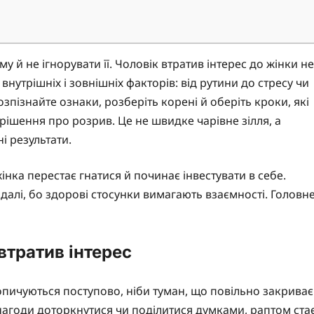
й не ігнорувати її. Чоловік втратив інтерес до жінки не
внутрішніх і зовнішніх факторів: від рутини до стресу чи
озпізнайте ознаки, розберіть корені й оберіть кроки, які
ішення про розрив. Це не швидке чарівне зілля, а
і результати.
інка перестає гнатися й починає інвестувати в себе.
далі, бо здорові стосунки вимагають взаємності. Головн
втратив інтерес
опичуються поступово, ніби туман, що повільно закриває
нагоди доторкнутися чи поділитися думками, раптом ста