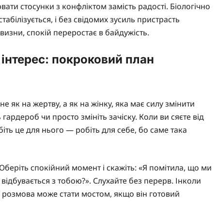
ати стосунки з конфліктом замість радості. Біологічно
табілізується, і без свідомих зусиль пристрасть
изни, спокій переростає в байдужість.
 інтерес: покроковий план
не як на жертву, а як на жінку, яка має силу змінити
 гардероб чи просто змініть зачіску. Коли ви сяєте від
біть це для нього — робіть для себе, бо саме така
беріть спокійний момент і скажіть: «Я помітила, що ми
відбувається з тобою?». Слухайте без перерв. Інколи
 розмова може стати мостом, якщо він готовий