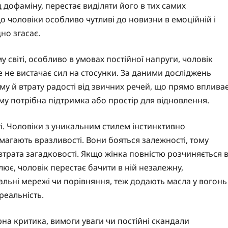
дофаміну, перестає виділяти його в тих самих
 чоловіки особливо чутливі до новизни в емоційній і
но згасає.
у світі, особливо в умовах постійної напруги, чоловік
 не вистачає сил на стосунки. За даними досліджень
ому й втрату радості від звичних речей, що прямо вплива
ому потрібна підтримка або простір для відновлення.
і. Чоловіки з уникальним стилем інстинктивно
магають вразливості. Вони бояться залежності, тому
трата загадковості. Якщо жінка повністю розчиняється 
лює, чоловік перестає бачити в ній незалежну,
іальні мережі чи порівняння, теж додають масла у вогонь
реальність.
на критика, вимоги уваги чи постійні скандали