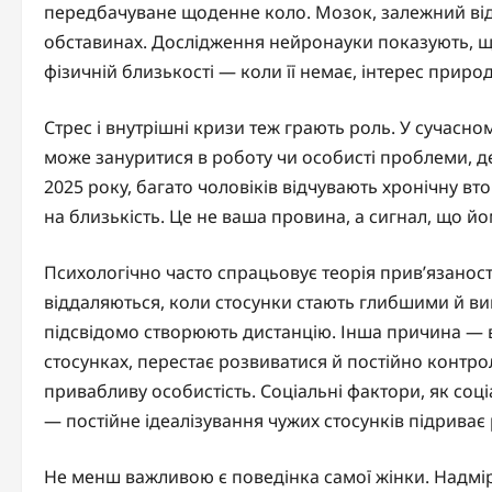
передбачуване щоденне коло. Мозок, залежний від 
обставинах. Дослідження нейронауки показують, що
фізичній близькості — коли її немає, інтерес природ
Стрес і внутрішні кризи теж грають роль. У сучасном
може зануритися в роботу чи особисті проблеми, де
2025 року, багато чоловіків відчувають хронічну вт
на близькість. Це не ваша провина, а сигнал, що й
Психологічно часто спрацьовує теорія прив’язаност
віддаляються, коли стосунки стають глибшими й ви
підсвідомо створюють дистанцію. Інша причина — в
стосунках, перестає розвиватися й постійно контро
привабливу особистість. Соціальні фактори, як соц
— постійне ідеалізування чужих стосунків підриває 
Не менш важливою є поведінка самої жінки. Надмір