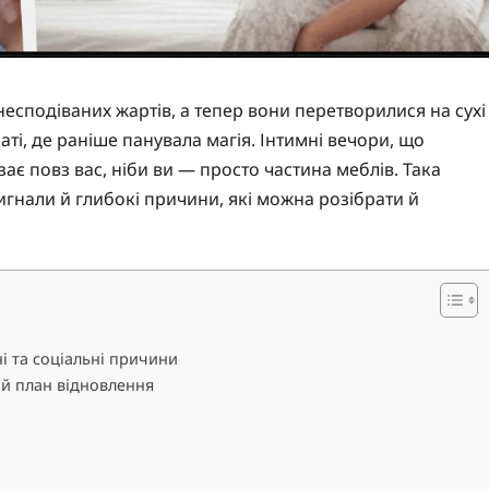
есподіваних жартів, а тепер вони перетворилися на сухі
аті, де раніше панувала магія. Інтимні вечори, що
зає повз вас, ніби ви — просто частина меблів. Така
 сигнали й глибокі причини, які можна розібрати й
ні та соціальні причини
ий план відновлення