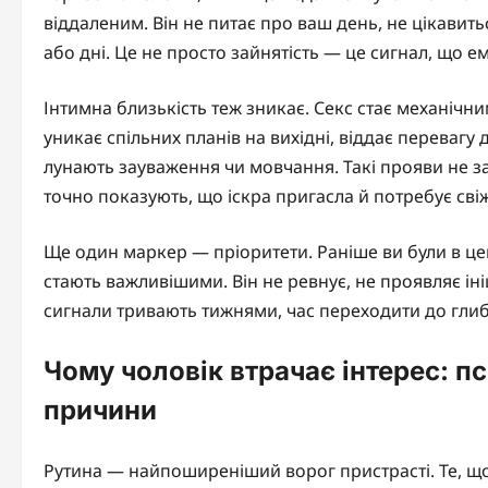
віддаленим. Він не питає про ваш день, не цікавит
або дні. Це не просто зайнятість — це сигнал, що ем
Інтимна близькість теж зникає. Секс стає механічн
уникає спільних планів на вихідні, віддає перевагу 
лунають зауваження чи мовчання. Такі прояви не з
точно показують, що іскра пригасла й потребує сві
Ще один маркер — пріоритети. Раніше ви були в цент
стають важливішими. Він не ревнує, не проявляє ін
сигнали тривають тижнями, час переходити до гли
Чому чоловік втрачає інтерес: пси
причини
Рутина — найпоширеніший ворог пристрасті. Те, щ