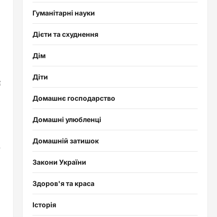
Гуманітарні науки
Дієти та схуднення
Дім
Діти
є
Домашнє господарство
Домашні улюбленці
Домашній затишок
в
Закони України
Здоров'я та краса
Історія