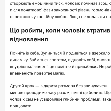
створюють емоційний тиск. Чоловік починає асоціюв
після початкової фази закоханості рівень гормонів с
переходить у спокійну любов. Якщо не додавати нов
Що робити, коли чоловік втратив
відновлення
Почніть із себе. Зупиніться й подивіться в дзеркало 
динаміку. Займіться спортом, відновіть хобі, оновіть
внутрішньої енергії, це помітно й приваблює. Не ро
впевненість повертає магію.
Другий крок — відкрита розмова без звинувачень. О
менше проводимо часу разом, і мені це болить. Що 
чоловік сам не усвідомлює глибини проблеми. Така
працювати.