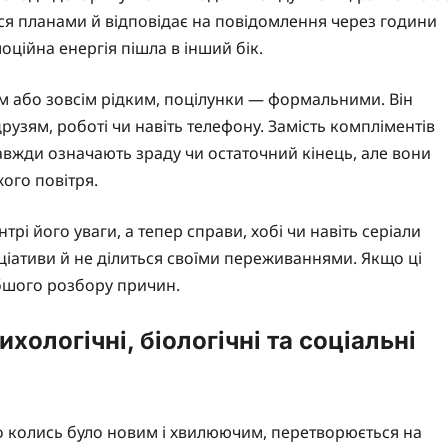
ься планами й відповідає на повідомлення через години
оційна енергія пішла в інший бік.
им або зовсім рідким, поцілунки — формальними. Він
друзям, роботі чи навіть телефону. Замість компліментів
авжди означають зраду чи остаточний кінець, але вони
жого повітря.
рі його уваги, а тепер справи, хобі чи навіть серіали
іціативи й не ділиться своїми переживаннями. Якщо ці
бшого розбору причин.
хологічні, біологічні та соціальні
о колись було новим і хвилюючим, перетворюється на