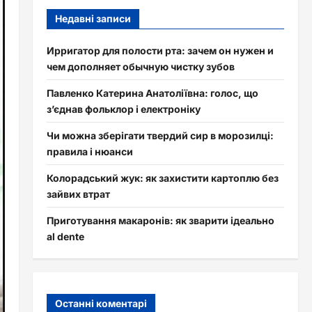
Недавні записи
Ирригатор для полости рта: зачем он нужен и
чем дополняет обычную чистку зубов
Павленко Катерина Анатоліївна: голос, що
з’єднав фольклор і електроніку
Чи можна зберігати твердий сир в морозилці:
правила і нюанси
Колорадський жук: як захистити картоплю без
зайвих втрат
Приготування макаронів: як зварити ідеально
al dente
Останні коментарі