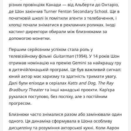
різних провінціях Канади — від Альберти до Онтаріо,
де Шон закінчив Turner Fenton Secondary School. Ще в
початковій школі їх помітили агенти з телебачення, і
хлопці почали зніматися в рекламних роликах. Іноді
кастинг-директори обирали між близнюками за
допомогою монетки.
Першим серйозним успіхом стала роль у
телевізійному фільмі
Guitarman
(1994). У 14 років Шон
отримав номінацію на премію Gemini за найкращу гру
в дитячій/юнацькій програмі. Це був важливий сигнал:
юний актор має харизму та здатність тримати увагу.
Далі були епізоди в серіалах
Katts and Dog
,
The Ray
Bradbury Theater
та інші канадські проєкти. Кар’єра
рухалася поступово, без поспіху, але з постійним
прогресом.
Близнюки часто знімалися разом або замінювали один
одного. Ця динаміка сформувала в Шона особливу
дисципліну та розуміння акторської кухні. Коли Аарон