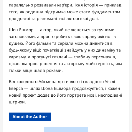
паралельно розвивали кар’єри. Їхня історія — приклад
того, як родинна підтримка може стати фундаментом
для довгої та різноманітної акторської долі.
Шон Ешмор — актор, який не женеться за гучними
заголовками, а просто робить свою справу якісно і з
душею. Його фільми та серіали можна дивитися в
будь-якому віці: початківці знайдуть у них динаміку та
харизму, а просунуті глядачі — глибину персонажів,
цікаві жанрові рішення та акторську майстерність, яка
тільки міцнішає з роками.
Від холодного Айсмена до теплого і складного Уеслі
Еверса — шлях Шона Ешмора продовжується, і кожен
новий проєкт додає до його портрета нові, несподівані
штрихи.
About the Author