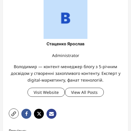
Стаценко Ярослав
Administrator
Володимир — контент-менеджер блогу з 5-річним
досвідом у створенні захопливого контенту. Експерт у
digital-маркетингу, фанат технологій.
Visit Website
View All Posts
P
Previous: