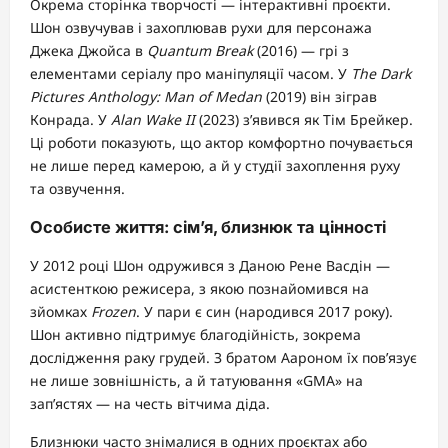
Окрема сторінка творчості — інтерактивні проєкти.
Шон озвучував і захоплював рухи для персонажа
Джека Джойса в
Quantum Break
(2016) — грі з
елементами серіалу про маніпуляції часом. У
The Dark
Pictures Anthology: Man of Medan
(2019) він зіграв
Конрада. У
Alan Wake II
(2023) з’явився як Тім Брейкер.
Ці роботи показують, що актор комфортно почувається
не лише перед камерою, а й у студії захоплення руху
та озвучення.
Особисте життя: сім’я, близнюк та цінності
У 2012 році Шон одружився з Даною Рене Васдін —
асистенткою режисера, з якою познайомився на
зйомках
Frozen
. У пари є син (народився 2017 року).
Шон активно підтримує благодійність, зокрема
дослідження раку грудей. З братом Аароном їх пов’язує
не лише зовнішність, а й татуювання «GMA» на
зап’ястях — на честь вітчима діда.
Близнюки часто знімалися в одних проєктах або