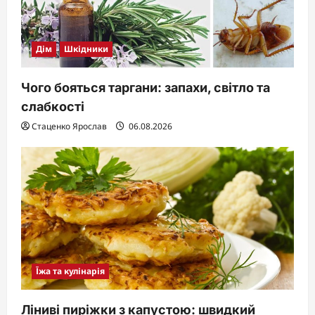
Дім
Шкідники
Чого бояться таргани: запахи, світло та
слабкості
Стаценко Ярослав
06.08.2026
Їжа та кулінарія
Ліниві пиріжки з капустою: швидкий