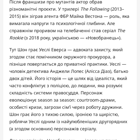
Після франшизи про мутантів актор обрав
різноманітні проєкти. У трилері
The Following
(2013–
2015) він зіграв агента ФБР Майка Вестона — роль, яка
вимагала напруги та психологічної глибини. Але
справжнім проривом на телебаченні став серіал
The
Rookie
(з 2018 року, українською — «Новобранець»).
Тут Шон грає Уеслі Еверса — адвоката захисту, який
згодом стає помічником окружного прокурора, а
пізніше повертається до приватної практики. Уеслі —
чоловік детектива Анджели Лопес (Алісса Діаз), батько
двох дітей. Його історія — це шлях від ідеаліста, який
часто конфліктує з поліцією, до людини, яка розуміє
складність системи правосуддя. Персонаж
еволюціонує season за season: courtroom-драми,
особисті кризи, загрози сім’ї через роботу дружини.
Шон грає його з тихою силою, іронією та щирістю,
роблячи Уеслі одним із найулюбленіших другорядних
(а згодом основних) персонажів серіалу.