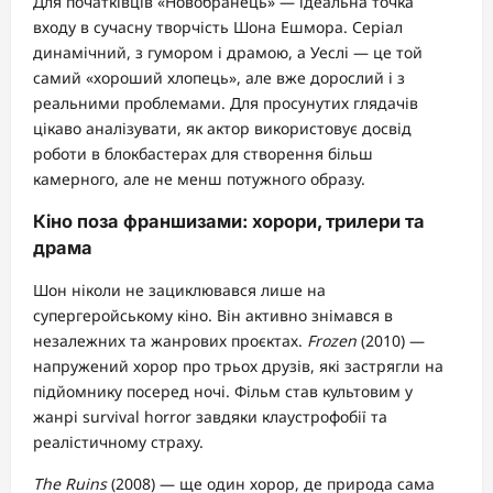
Для початківців «Новобранець» — ідеальна точка
входу в сучасну творчість Шона Ешмора. Серіал
динамічний, з гумором і драмою, а Уеслі — це той
самий «хороший хлопець», але вже дорослий і з
реальними проблемами. Для просунутих глядачів
цікаво аналізувати, як актор використовує досвід
роботи в блокбастерах для створення більш
камерного, але не менш потужного образу.
Кіно поза франшизами: хорори, трилери та
драма
Шон ніколи не зациклювався лише на
супергеройському кіно. Він активно знімався в
незалежних та жанрових проєктах.
Frozen
(2010) —
напружений хорор про трьох друзів, які застрягли на
підйомнику посеред ночі. Фільм став культовим у
жанрі survival horror завдяки клаустрофобії та
реалістичному страху.
The Ruins
(2008) — ще один хорор, де природа сама