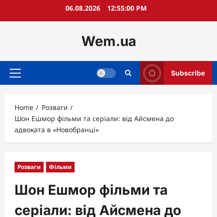
Skip
06.08.2026
12:55:01 PM
to
content
Wem.ua
Subscribe
Primary
Menu
Home
Розваги
Шон Ешмор фільми та серіали: від Айсмена до
адвоката в «Новобранці»
Розваги
Фільми
Шон Ешмор фільми та
серіали: від Айсмена до