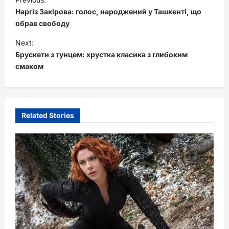
o
Наргіз Закірова: голос, народжений у Ташкенті, що
s
обрав свободу
t
Next:
Брускети з тунцем: хрустка класика з глибоким
n
смаком
a
v
i
Related Stories
g
a
t
i
o
n