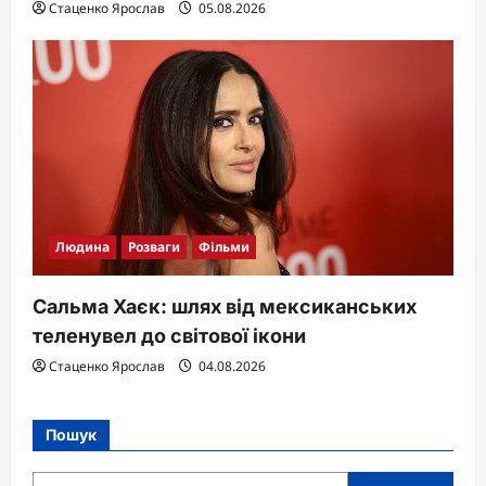
Стаценко Ярослав
05.08.2026
Людина
Розваги
Фільми
Сальма Хаєк: шлях від мексиканських
теленувел до світової ікони
Стаценко Ярослав
04.08.2026
Пошук