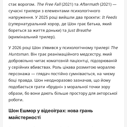
стає ворогом.
The Free Fall
(2021) та
Aftermath
(2021) —
сучасні трилери з елементами психологічного
напруження. У 2025 році вийшли два проєкти:
It Feeds
(супернатуральний хорор, де Шон грає батька, який
бореться за життя доньки) та
Just Breathe
(кримінальний трилер).
У 2026 році Шон з’явився у психологічному трилері
The
Huntsman
. Він грає реанімаційного медсестру, який
добровільно читає коматозній пацієнтці, підозрюваній
у серійних вбивствах. Роль цікава розмитою мораллю
персонажа — глядач постійно сумнівається, на чиєму
боці правда. Шон неодноразово зазначав, що йому
подобається грати «брудні» з моральної точки зору
образи, бо вони дають більше простору для акторської
роботи.
Шон Ешмор у відеоіграх: нова грань
майстерності