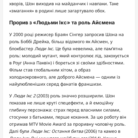
хворів, Шон виходив на майданчик і навпаки. Таке
«змагання» в родині лише загартувало обох.
Прорив з «Людьми Ікс» та роль Айсмена
У 2000 році режисер Браян Сінгер запросив Шона на
роль Боббі Дрейка, більш відомого як Айсмен, у
блокбастер
Люди Ікс
. Це була невелика, але пам’ятна
роль: молодий мутант, який контролює лід, закохується
в Роуг (Анна Паквін) і бореться зі своїми здібностями.
Фільм став глобальним хітом, а образ
холоднокровного, але доброго Айсмена — одним із
найулюбленіших серед фанатів франшизи.
У
Люди Ікс 2
(2003) роль значно розширили. Шон
показав не лише круті спецефекти, а й емоційну
глибину персонажа: страх перед власними силами,
стосунки з батьками, перше кохання. За цю роботу він
отримав MTV Movie Award за проривну чоловічу роль.
Далі були
Люди Ікс: Остання битва
(2006) та камео в