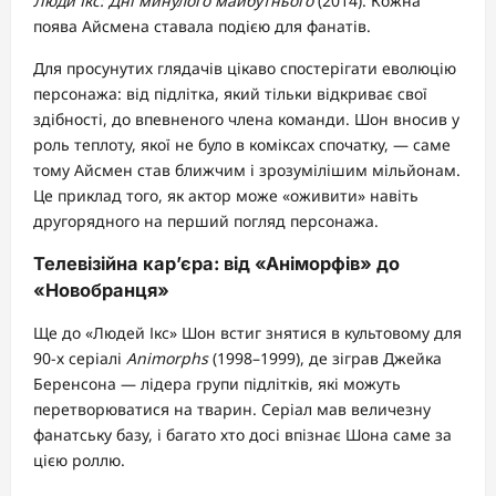
Люди Ікс: Дні минулого майбутнього
(2014). Кожна
поява Айсмена ставала подією для фанатів.
Для просунутих глядачів цікаво спостерігати еволюцію
персонажа: від підлітка, який тільки відкриває свої
здібності, до впевненого члена команди. Шон вносив у
роль теплоту, якої не було в коміксах спочатку, — саме
тому Айсмен став ближчим і зрозумілішим мільйонам.
Це приклад того, як актор може «оживити» навіть
другорядного на перший погляд персонажа.
Телевізійна кар’єра: від «Аніморфів» до
«Новобранця»
Ще до «Людей Ікс» Шон встиг знятися в культовому для
90-х серіалі
Animorphs
(1998–1999), де зіграв Джейка
Беренсона — лідера групи підлітків, які можуть
перетворюватися на тварин. Серіал мав величезну
фанатську базу, і багато хто досі впізнає Шона саме за
цією роллю.