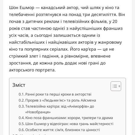
Шон Ешмор — канадський актор, чий шлях у кіно та
телебаченні розтягнувся на понад три десятиліття. Він
почав з дитячих реклам і телевізійних фільмів, у 20
років став частиною однієї з найуспішніших франшиз
усіх часів, а сьогодні залишається одним із
найстабільніших і найцікавіших акторів у жанровому
кіно та популярних серіалах. Його кар’єра — це не
стрімкий злет і падіння, а рівномірне, впевнене
зростання, де кожна роль додає нові грані до
акторського портрета.
Зміст
Ранні роки та перші кроки в акторстві
Прорив з «Людьми Ікс» та роль Айсмена
Телевізійна кар’єра: від «Аніморфів» до
«Новобранця»
Кіно поза франшизами: хорори, трилери та драма
Шон Ешмор у відеоіграх: нова грань майстерності
Особисте життя: сім’я, близнюк та цінності