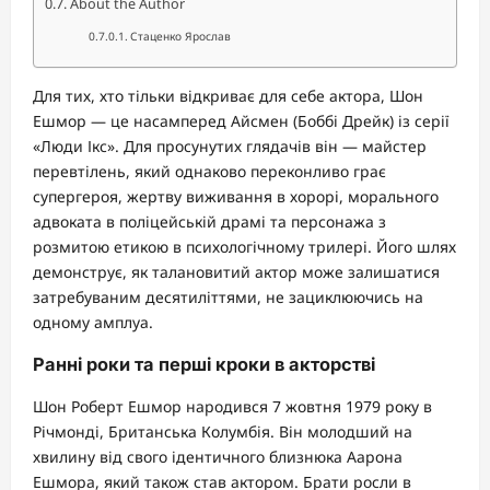
About the Author
Стаценко Ярослав
Для тих, хто тільки відкриває для себе актора, Шон
Ешмор — це насамперед Айсмен (Боббі Дрейк) із серії
«Люди Ікс». Для просунутих глядачів він — майстер
перевтілень, який однаково переконливо грає
супергероя, жертву виживання в хорорі, морального
адвоката в поліцейській драмі та персонажа з
розмитою етикою в психологічному трилері. Його шлях
демонструє, як талановитий актор може залишатися
затребуваним десятиліттями, не зациклюючись на
одному амплуа.
Ранні роки та перші кроки в акторстві
Шон Роберт Ешмор народився 7 жовтня 1979 року в
Річмонді, Британська Колумбія. Він молодший на
хвилину від свого ідентичного близнюка Аарона
Ешмора, який також став актором. Брати росли в