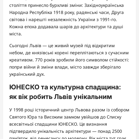
століття принесло бурхливі зміни: Західноукраїнська
Народна Республіка 1918 року, радянські часи, Друга
світова і нарешті незалежність України з 1991-го.
Кожна епоха додавала шарів до архітектури та душі
міста.
Сьогодні Львів — це живий музей під відкритим
небом, де князівські корені переплітаються з сучасним
креативом. 770 років зробили його символом стійкості:
попри війни й зміни влади, місто завжди зберігало
український дух.
ЮНЕСКО та культурна спадщина:
як вік робить Львів унікальним
У 1998 році історичний центр Львова разом із собором
Святого Юра та Високим замком увійшов до Списку
всесвітньої спадщини ЮНЕСКО. Це визнання
підтвердило унікальність архітектури — понад 2500
пам’яток, від ренесансу до модерну. Вік міста тут грає