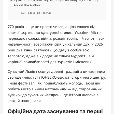
About the Author
Стаценко Ярослав
770 років — це не просто число, а ціла епопея від
княжої фортеці до культурної столиці України. Місто
пережило пожежі, війни, розквіт торгівлі й золоті часи
незалежності, зберігаючи свій унікальний дух. У 2026
році львів’яни святкують цю дату з особливою
теплотою, адже вік додає не тільки мудрості, а й
чарівної привабливості для туристів і місцевих.
Сучасний Львів поєднує древні традиції з динамічним
сьогоденням: тут і ЮНЕСКО-захист історичного центру,
і нові фестивалі, які приваблюють молодь. Такий вік
робить місто вічним натхненням — від старовинних
вуличок до сучасних кав’ярень, де історія шепоче в
кожній чашці кави.
Офіційна дата заснування та перші