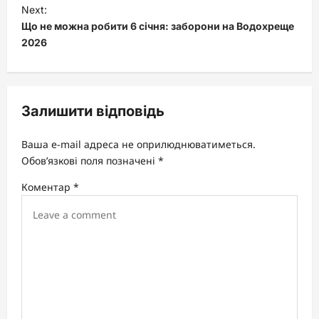
t
Next:
Що не можна робити 6 січня: заборони на Водохреще
n
2026
a
v
i
Залишити відповідь
g
a
Ваша e-mail адреса не оприлюднюватиметься.
t
Обов’язкові поля позначені
*
i
Коментар
*
o
n