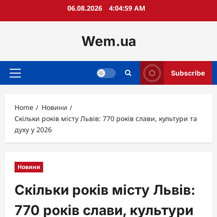
Skip
06.08.2026
4:05:00 AM
to
content
Wem.ua
Subscribe
Primary
Menu
Home
Новини
Скільки років місту Львів: 770 років слави, культури та
духу у 2026
Новини
Скільки років місту Львів:
770 років слави, культури