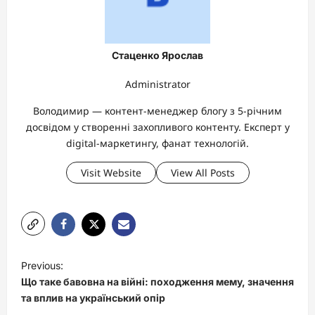
Стаценко Ярослав
Administrator
Володимир — контент-менеджер блогу з 5-річним
досвідом у створенні захопливого контенту. Експерт у
digital-маркетингу, фанат технологій.
Visit Website
View All Posts
P
Previous:
o
Що таке бавовна на війні: походження мему, значення
s
та вплив на український опір