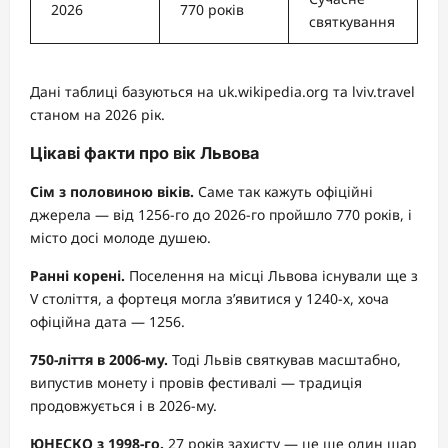
2026
770 років
святкування
Дані таблиці базуються на uk.wikipedia.org та lviv.travel
станом на 2026 рік.
Цікаві факти про вік Львова
Сім з половиною віків.
Саме так кажуть офіційні
джерела — від 1256-го до 2026-го пройшло 770 років, і
місто досі молоде душею.
Ранні корені.
Поселення на місці Львова існували ще з
V століття, а фортеця могла з’явитися у 1240-х, хоча
офіційна дата — 1256.
750-ліття в 2006-му.
Тоді Львів святкував масштабно,
випустив монету і провів фестивалі — традиція
продовжується і в 2026-му.
ЮНЕСКО з 1998-го.
27 років захисту — це ще один шар