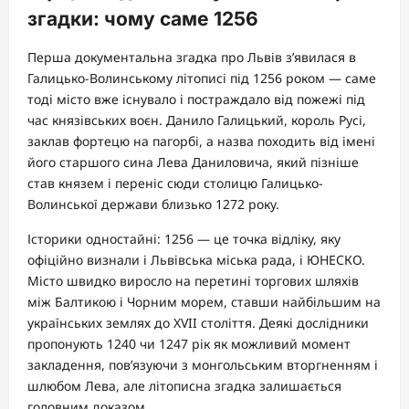
згадки: чому саме 1256
Перша документальна згадка про Львів з’явилася в
Галицько-Волинському літописі під 1256 роком — саме
тоді місто вже існувало і постраждало від пожежі під
час князівських воєн. Данило Галицький, король Русі,
заклав фортецю на пагорбі, а назва походить від імені
його старшого сина Лева Даниловича, який пізніше
став князем і переніс сюди столицю Галицько-
Волинської держави близько 1272 року.
Історики одностайні: 1256 — це точка відліку, яку
офіційно визнали і Львівська міська рада, і ЮНЕСКО.
Місто швидко виросло на перетині торгових шляхів
між Балтикою і Чорним морем, ставши найбільшим на
українських землях до XVII століття. Деякі дослідники
пропонують 1240 чи 1247 рік як можливий момент
закладення, пов’язуючи з монгольським вторгненням і
шлюбом Лева, але літописна згадка залишається
головним доказом.