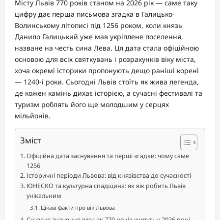
Місту Львів 770 років станом на 2026 рік — саме таку
цифру дає перша письмова згадка в Галицько-
Волинському літописі під 1256 роком, коли князь
Данило Галицький уже мав укріплене поселення,
назване на честь сина Лева. Ця дата стала офіційною
основою для всіх святкувань і розрахунків віку міста,
хоча окремі історики пропонують дещо раніші корені
— 1240-і роки. Сьогодні Львів стоїть як жива легенда,
де кожен камінь дихає історією, а сучасні фестивалі та
туризм роблять його ще молодшим у серцях
мільйонів.
Зміст
Офіційна дата заснування та перші згадки: чому саме
1256
Історичні періоди Львова: від князівства до сучасності
ЮНЕСКО та культурна спадщина: як вік робить Львів
унікальним
Цікаві факти про вік Львова
Сучасне значення віку: як 770 років живуть у 2026 році