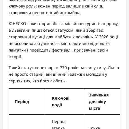
ключову роль: кожен період залишив свій слід,
створюючи неповторний ансамбль.
ЮНЕСКО-захист приваблює мільйони туристів щороку,
а львів’яни пишаються статусом, який зберігає
старовинні вулиці для майбутніх поколінь. У 2026 році
це особливо актуально — місто активно відновлює
пам’ятки і проводить фестивалі, присвячені своїй
історії.
Такий статус перетворює 770 років на живу силу: Львів
не просто старий, він вічний і завжди молодий у
серцях тих, хто його любить.
Значення
Ключові
Період
для віку
події
міста
Перша
згадка,
Точка