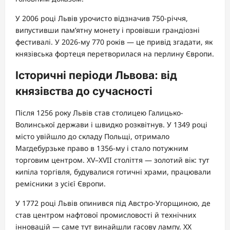
У 2006 році Львів урочисто відзначив 750-річчя,
випустивши пам’ятну монету і провівши грандіозні
фестивалі. У 2026-му 770 років — це привід згадати, як
князівська фортеця перетворилася на перлину Європи.
Історичні періоди Львова: від
князівства до сучасності
Після 1256 року Львів став столицею Галицько-
Волинської держави і швидко розквітнув. У 1349 році
місто увійшло до складу Польщі, отримало
Магдебурзьке право в 1356-му і стало потужним
торговим центром. XV–XVII століття — золотий вік: тут
кипіла торгівля, будувалися готичні храми, працювали
ремісники з усієї Європи.
У 1772 році Львів опинився під Австро-Угорщиною, де
став центром нафтової промисловості й технічних
інновацій — саме тут винайшли гасову лампу. XX