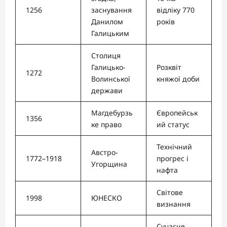
1256
заснування
відліку 770
Данилом
років
Галицьким
Столиця
Галицько-
Розквіт
1272
Волинської
княжої доби
держави
Магдебурзь
Європейськ
1356
ке право
ий статус
Технічний
Австро-
1772–1918
прогрес і
Угорщина
нафта
Світове
1998
ЮНЕСКО
визнання
Сучасне