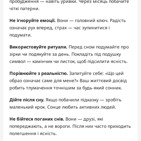
пробудження — навіть уривки. Через місяць побачите
чіткі патерни.
Не ігноруйте емоції.
Вони — головний ключ. Радість
означає рух вперед, страх — час зупинитися і
подумати.
Використовуйте ритуали.
Перед сном подумайте про
зірки чи подякуйте за день. Покладіть під подушку
символ — камінчик чи листок, щоб підсилити ясність.
Порівнюйте з реальністю.
Запитуйте себе: «Що цей
образ означає саме для мене?» Ваш життєвий досвід
робить тлумачення точнішим за будь-який сонник.
Дійте після сну.
Якщо побачили підказку — зробіть
маленький крок. Сонце любить активних людей.
Не бійтеся поганих снів.
Вони — друзі, які
попереджають, а не вороги. Після них часто приходить
полегшення і ясність.