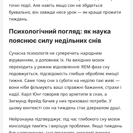
точні події. Але навіть якщо сон не збудеться
буквально, він завжди несе урок — як краще прожити
тиждень.
Психологічний погляд: як наука
пояснює силу недільних снів
Сучасна психологія не суперечить народним
віруванням, а доповнює їх. На вихідних мозок
переходить у режим відновлення: REM-фаза сну
подовжується, підсвідомість глибше обробляє емоції
тижня. Саме тому сни з суботи на неділю такі живі —
вони ніби фільмують ваші справжні бажання, страхи і
надії. Карл Юнг говорив про архетипи в снах, а
Зигмунд Фрейд бачив у них приховані потреби. У
цьому контексті сон на тиждень стає дзеркалом душі.
Нейронаука підтверджує: під час глибокого сну мозок
консолідує пам’ять і вирішує проблеми. Якщо тиждень
був напруженим, сни показують можливі виходи.