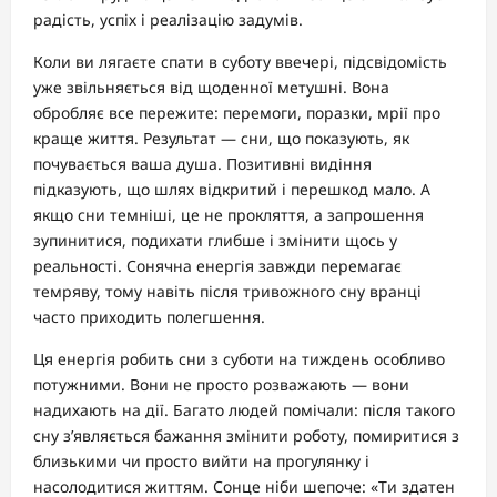
радість, успіх і реалізацію задумів.
Коли ви лягаєте спати в суботу ввечері, підсвідомість
уже звільняється від щоденної метушні. Вона
обробляє все пережите: перемоги, поразки, мрії про
краще життя. Результат — сни, що показують, як
почувається ваша душа. Позитивні видіння
підказують, що шлях відкритий і перешкод мало. А
якщо сни темніші, це не прокляття, а запрошення
зупинитися, подихати глибше і змінити щось у
реальності. Сонячна енергія завжди перемагає
темряву, тому навіть після тривожного сну вранці
часто приходить полегшення.
Ця енергія робить сни з суботи на тиждень особливо
потужними. Вони не просто розважають — вони
надихають на дії. Багато людей помічали: після такого
сну з’являється бажання змінити роботу, помиритися з
близькими чи просто вийти на прогулянку і
насолодитися життям. Сонце ніби шепоче: «Ти здатен