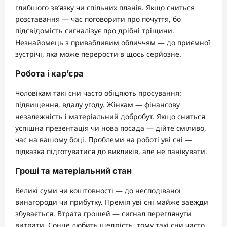
глибшого зв’язку чи спільних планів. Якщо сниться
розставання — час поговорити про почуття, бо
підсвідомість сигналізує про дрібні тріщини.
Незнайомець з привабливим обличчям — до приємної
зустрічі, яка може перерости в щось серйозне.
Робота і кар’єра
Чоловікам такі сни часто обіцяють просування:
підвищення, вдалу угоду. Жінкам — фінансову
незалежність і матеріальний добробут. Якщо сниться
успішна презентація чи нова посада — дійте сміливо,
час на вашому боці. Проблеми на роботі уві сні —
підказка підготуватися до викликів, але не панікувати.
Гроші та матеріальний стан
Великі суми чи коштовності — до несподіваної
винагороди чи прибутку. Премія уві сні майже завжди
збувається. Втрата грошей — сигнал переглянути
витрати. Сонце любить щедрість, тому такі сни часто