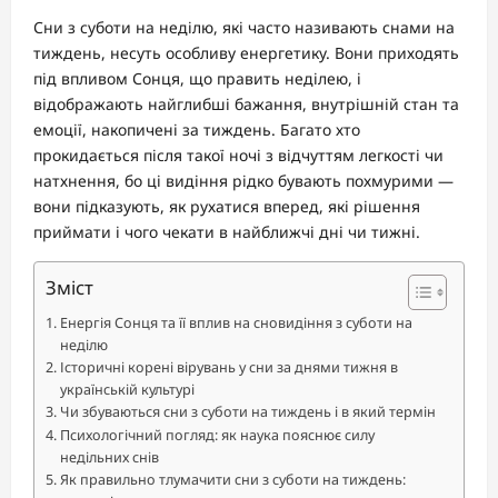
Сни з суботи на неділю, які часто називають снами на
тиждень, несуть особливу енергетику. Вони приходять
під впливом Сонця, що править неділею, і
відображають найглибші бажання, внутрішній стан та
емоції, накопичені за тиждень. Багато хто
прокидається після такої ночі з відчуттям легкості чи
натхнення, бо ці видіння рідко бувають похмурими —
вони підказують, як рухатися вперед, які рішення
приймати і чого чекати в найближчі дні чи тижні.
Зміст
Енергія Сонця та її вплив на сновидіння з суботи на
неділю
Історичні корені вірувань у сни за днями тижня в
українській культурі
Чи збуваються сни з суботи на тиждень і в який термін
Психологічний погляд: як наука пояснює силу
недільних снів
Як правильно тлумачити сни з суботи на тиждень: