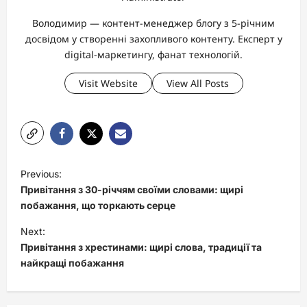
Володимир — контент-менеджер блогу з 5-річним
досвідом у створенні захопливого контенту. Експерт у
digital-маркетингу, фанат технологій.
Visit Website
View All Posts
P
Previous:
o
Привітання з 30-річчям своїми словами: щирі
s
побажання, що торкають серце
t
Next:
Привітання з хрестинами: щирі слова, традиції та
n
найкращі побажання
a
v