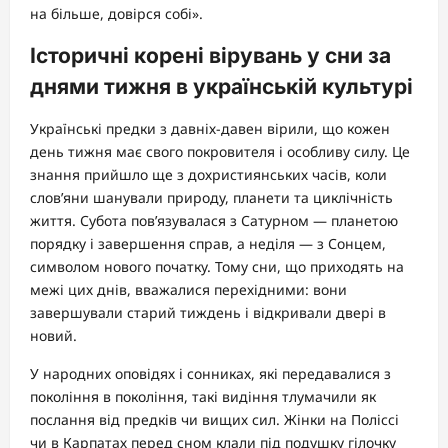
на більше, довірся собі».
Історичні корені вірувань у сни за
днями тижня в українській культурі
Українські предки з давніх-давен вірили, що кожен
день тижня має свого покровителя і особливу силу. Це
знання прийшло ще з дохристиянських часів, коли
слов’яни шанували природу, планети та циклічність
життя. Субота пов’язувалася з Сатурном — планетою
порядку і завершення справ, а неділя — з Сонцем,
символом нового початку. Тому сни, що приходять на
межі цих днів, вважалися перехідними: вони
завершували старий тиждень і відкривали двері в
новий.
У народних оповідях і сонниках, які передавалися з
покоління в покоління, такі видіння тлумачили як
послання від предків чи вищих сил. Жінки на Поліссі
чи в Карпатах перед сном клали під подушку гілочку