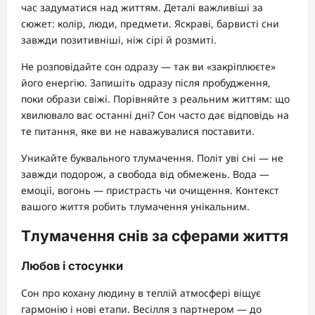
час задуматися над життям. Деталі важливіші за
сюжет: колір, люди, предмети. Яскраві, барвисті сни
завжди позитивніші, ніж сірі й розмиті.
Не розповідайте сон одразу — так ви «закріплюєте»
його енергію. Запишіть одразу після пробудження,
поки образи свіжі. Порівняйте з реальним життям: що
хвилювало вас останні дні? Сон часто дає відповідь на
те питання, яке ви не наважувалися поставити.
Уникайте буквального тлумачення. Політ уві сні — не
завжди подорож, а свобода від обмежень. Вода —
емоції, вогонь — пристрасть чи очищення. Контекст
вашого життя робить тлумачення унікальним.
Тлумачення снів за сферами життя
Любов і стосунки
Сон про кохану людину в теплій атмосфері віщує
гармонію і нові етапи. Весілля з партнером — до