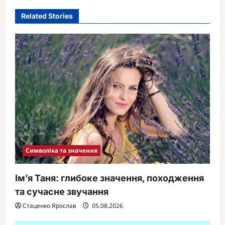
i
Related Stories
g
a
t
i
o
n
Символіка та значення
Ім’я Таня: глибоке значення, походження
та сучасне звучання
Стаценко Ярослав
05.08.2026