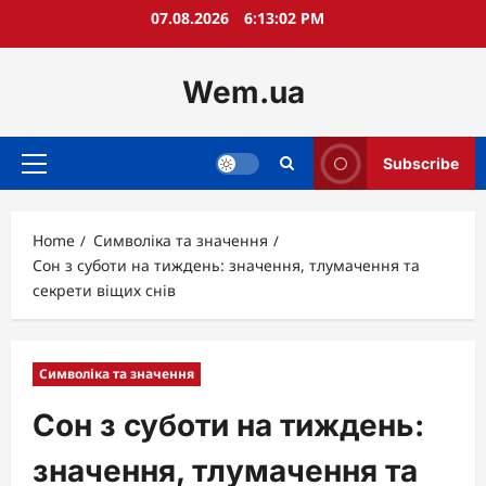
Skip
07.08.2026
6:13:03 PM
to
content
Wem.ua
Subscribe
Primary
Menu
Home
Символіка та значення
Сон з суботи на тиждень: значення, тлумачення та
секрети віщих снів
Символіка та значення
Сон з суботи на тиждень:
значення, тлумачення та