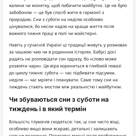
калини чи монетку, щоб побачити майбутнє. Це не було
забобоном — це був спосіб жити в гармонії з
природою. Сни з суботи на неділю особливо
цінувалися, бо несли надію на краще життя після
важкого тижня праці в полі чи майстерні.
Навіть у сучасній Україні ці традиції живуть у розмовах
за чашкою чаю чи в родинних історіях. Бабусі досі
радять не розповідати сон одразу, бо «слово може
розвіяти чари». Ця віра корениться в глибокій повазі
до циклу тижня: субота — час підбивати підсумки,
неділя — час мріяти і планувати. Саме тому сни на
тиждень стають мостом між реальністю і майбутнім.
Чи збуваються сни з суботи на
тиждень і в який термін
Більшість тлумачів сходяться: так, ці сни часто віщі,
особливо якщо вони яскраві, детальні і залишають
сильне враження. Позитивні емоції після пробудження