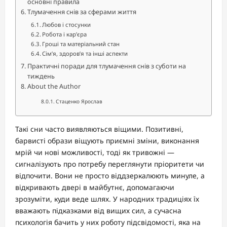
основні правила
Тлумачення снів за сферами життя
Любов і стосунки
Робота і кар’єра
Гроші та матеріальний стан
Сім’я, здоров’я та інші аспекти
Практичні поради для тлумачення снів з суботи на
тиждень
About the Author
Стаценко Ярослав
Такі сни часто виявляються віщими. Позитивні,
барвисті образи віщують приємні зміни, виконання
мрій чи нові можливості, тоді як тривожні —
сигналізують про потребу переглянути пріоритети чи
відпочити. Вони не просто віддзеркалюють минуле, а
відкривають двері в майбутнє, допомагаючи
зрозуміти, куди веде шлях. У народних традиціях їх
вважають підказками від вищих сил, а сучасна
психологія бачить у них роботу підсвідомості, яка на