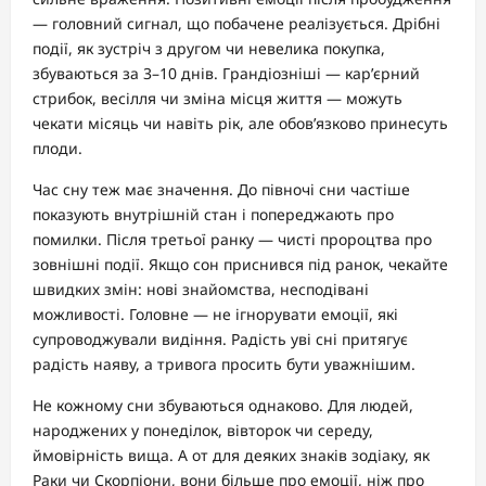
— головний сигнал, що побачене реалізується. Дрібні
події, як зустріч з другом чи невелика покупка,
збуваються за 3–10 днів. Грандіозніші — кар’єрний
стрибок, весілля чи зміна місця життя — можуть
чекати місяць чи навіть рік, але обов’язково принесуть
плоди.
Час сну теж має значення. До півночі сни частіше
показують внутрішній стан і попереджають про
помилки. Після третьої ранку — чисті пророцтва про
зовнішні події. Якщо сон приснився під ранок, чекайте
швидких змін: нові знайомства, несподівані
можливості. Головне — не ігнорувати емоції, які
супроводжували видіння. Радість уві сні притягує
радість наяву, а тривога просить бути уважнішим.
Не кожному сни збуваються однаково. Для людей,
народжених у понеділок, вівторок чи середу,
ймовірність вища. А от для деяких знаків зодіаку, як
Раки чи Скорпіони, вони більше про емоції, ніж про