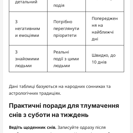
детальний
подія
Попереджен
З
Потрібно
ня на
негативним
переглянути
найближчі
и емоціями
пріоритети
дні
З
Реальні
Швидко, до
знайомими
події з цими
10 днів
людьми
людьми
Дані таблиці базуються на народних сонниках та
астрологічних традиціях.
Практичні поради для тлумачення
снів з суботи на тиждень
Ведіть щоденник снів.
Записуйте одразу після