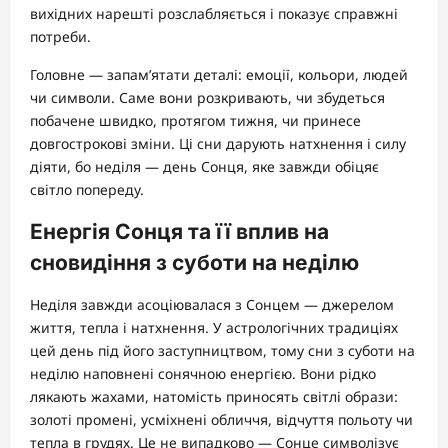
вихідних нарешті розслабляється і показує справжні
потреби.
Головне — запам’ятати деталі: емоції, кольори, людей
чи символи. Саме вони розкривають, чи збудеться
побачене швидко, протягом тижня, чи принесе
довгострокові зміни. Ці сни дарують натхнення і силу
діяти, бо неділя — день Сонця, яке завжди обіцяє
світло попереду.
Енергія Сонця та її вплив на
сновидіння з суботи на неділю
Неділя завжди асоціювалася з Сонцем — джерелом
життя, тепла і натхнення. У астрологічних традиціях
цей день під його заступництвом, тому сни з суботи на
неділю наповнені сонячною енергією. Вони рідко
лякають жахами, натомість приносять світлі образи:
золоті промені, усміхнені обличчя, відчуття польоту чи
тепла в грудях. Це не випадково — Сонце символізує