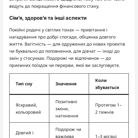
ведуть до покращення фінансового стану.
Сім’я, здоров’я та інші аспекти
Покійні родичі у світлих тонах — привітання і
нагадування про добрі спогади, обіцянка довгого
життя. Вагітність — для одружених до нових проектів
чи буквально до поповнення, для дівчат — іноді до
змін у стосунках. Подорожі чи відпочинок — до
приємних поїздок чи перерви, якої ви заслуговуєте.
Коли
Тип сну
Значення
збувається
Позитивні
Яскравий,
Протягом 1–
зміни,
кольоровий
2 тижнів
натхнення
Подорож чи
Довгий і
важлива
1–3 місяці