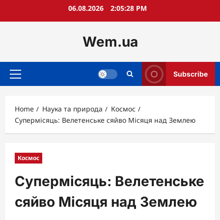
Skip
06.08.2026
2:05:29 PM
to
content
Wem.ua
Subscribe
Primary
Menu
Home
Наука та природа
Космос
Супермісяць: Велетенське сяйво Місяця над Землею
Космос
Супермісяць: Велетенське
сяйво Місяця над Землею