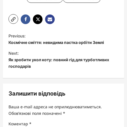
P
Previous:
o
Космічне сміття: невидима пастка орбіти Землі
s
Next:
t
Як зробити укол коту: повний гід для турботливих
господарів
n
a
v
Залишити відповідь
i
g
Ваша e-mail адреса не оприлюднюватиметься.
a
Обов’язкові поля позначені
*
t
Коментар
*