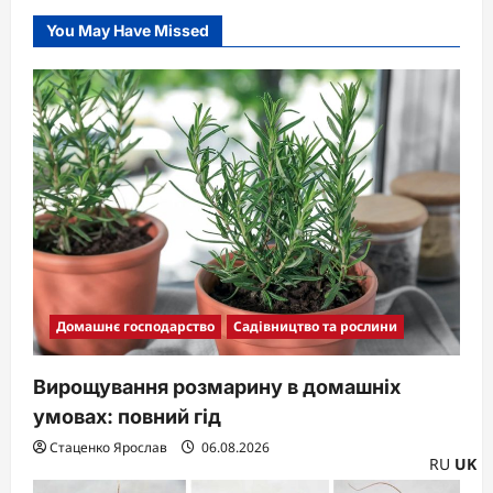
You May Have Missed
Домашнє господарство
Садівництво та рослини
Вирощування розмарину в домашніх
умовах: повний гід
Стаценко Ярослав
06.08.2026
RU
UK