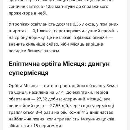
сонячне світло: з -12,6 магнітуди до справжнього
прожектора в небі.
У тропіках освітленість досягає 0,36 люкса, у помірних
широтах — 0,1 люкса, перетворюючи лунний промінь
на срібну доріжку. Це не ілюзія, а фізика: ближче —
значить сильніше сяйво, ніби Місяць вирішив
посидіти ближче за чаєм.
Еліптична орбіта Місяця: двигун
супермісяця
Орбіта Місяця — витвір гравітаційного балансу Землі
та Сонця, нахилена на 5,14° до екліптики. Період
обертання — 27,32 доби (сидеричний місяць), але
перигейний цикл — 27,55 діб, через що супермісяці
трапляються 3–4 рази на рік. Кожні 413 днів настає
найближча повня, коли тривалість 14 лунних циклів
збігається з 15 перигеями.