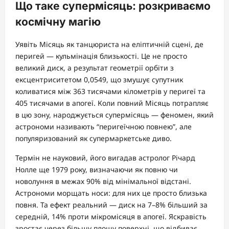
Що таке супермісяць: розкриваємо
космічну магію
Уявіть Місяць як танцюриста на еліптичній сцені, де
перигей — кульмінація близькості. Це не просто
великий диск, а результат геометрії орбіти з
ексцентриситетом 0,0549, що змушує супутник
коливатися між 363 тисячами кілометрів у перигеї та
405 тисячами в апогеї. Коли повний Місяць потрапляє
в цю зону, народжується супермісяць — феномен, який
астрономи називають “перигеїчною повнею”, але
популяризований як супермаркетське диво.
Термін не науковий, його вигадав астролог Річард
Нолле ще 1979 року, визначаючи як повню чи
новолуння в межах 90% від мінімальної відстані.
Астрономи морщать носи: для них це просто близька
повня. Та ефект реальний — диск на 7–8% більший за
середній, 14% проти мікромісяця в апогеї. Яскравість
зростає через більшу площу поверхні, що відбиває