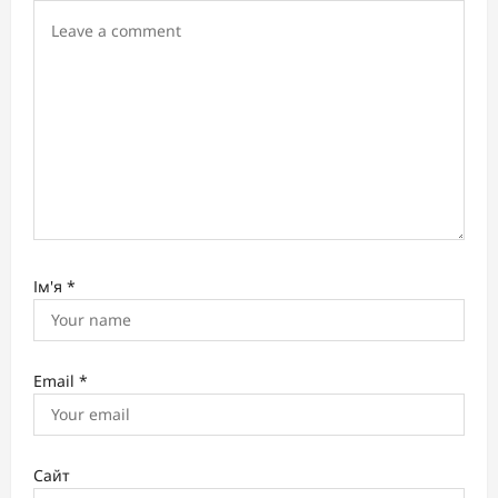
i
o
n
Ім'я
*
Email
*
Сайт