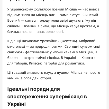
У українському фольклорі повний Місяць — час вовків і
відьом: “Вовк на Місяць виє — зима лютує”. Січневий
Вовчий — символ голоду, коли звірі шукають їжу під
сяйвом. Слов’яни вірили, що Місяць керує врожаєм, а
близька повня — знак родючості.
Індіанці називали: Урожайний (жовтень), Бобровий
(листопад) — за природні ритми. Сьогодні супермісяці
святкують фестивалями: у Японії ханамі з Місяцем, в
Європі — астрономічні пікніки. В Україні — Карпати
для таборів, Київські пагорби для романтики.
Ці традиції зливають науку з душею: Місяць не просто
камінь, а оповідач історій.
Ідеальні поради для
спостереження супермісяця в
Україні