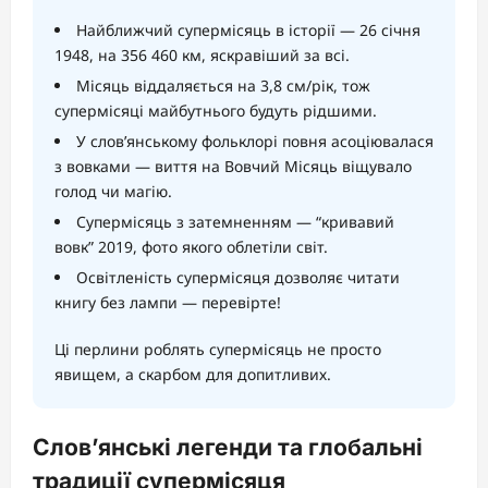
Найближчий супермісяць в історії — 26 січня
1948, на 356 460 км, яскравіший за всі.
Місяць віддаляється на 3,8 см/рік, тож
супермісяці майбутнього будуть рідшими.
У слов’янському фольклорі повня асоціювалася
з вовками — виття на Вовчий Місяць віщувало
голод чи магію.
Супермісяць з затемненням — “кривавий
вовк” 2019, фото якого облетіли світ.
Освітленість супермісяця дозволяє читати
книгу без лампи — перевірте!
Ці перлини роблять супермісяць не просто
явищем, а скарбом для допитливих.
Слов’янські легенди та глобальні
традиції супермісяця