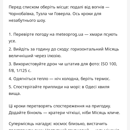
Перед списком оберіть місце: подалі від вогнів —
Чорнобаївка, Тузла чи Говерла. Ось кроки для
незабутнього шоу.
Перевірте погоду на meteoprog.ua — хмари псують
усе.
Вийдіть за годину до сходу: горизонтальний Місяць
величніший через ілюзію.
Використовуйте дрон чи штатив для фото: ISO 100,
f/8, 1/125 с.
Одягніться тепло — ніч холодна, беріть термос.
Спостерігайте приплиди на морі: в Одесі хвиля
вища.
Ці кроки перетворять спостереження на пригодку.
Додайте бінокль — кратери чіткіші, ніби Місяць кличе.
Супермісяць нагадує: космос близько, вистачить