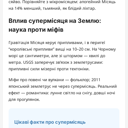
сяйво. Порівняйте з мікромісяцем: апогейний Місяць
на 14% менший, тьмяний, як блідий ліхтар.
Вплив супермісяця на Землю:
наука проти міфів
Гравітація Місяця керує припливами, і в перигеї
“королівські припливи” вищі на 10–20 см. На Чорному
морі це сантиметри, але зі штормом — хвилі до
метра. USGS заперечує зв’язок з землетрусами:
припливні сили мізерні проти тектоніки.
Міфи про повені чи вулкани — фольклор; 2011
японський землетрус не через супермісяць. Реальний
ефект — романтика: лунне світло на снігу, довші ночі
для прогулянок.
Цікаві факти про супермісяць