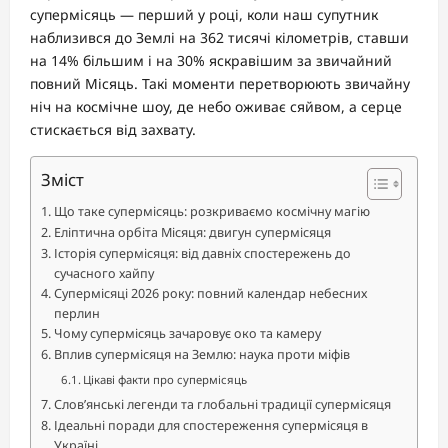
супермісяць — перший у році, коли наш супутник
наблизився до Землі на 362 тисячі кілометрів, ставши
на 14% більшим і на 30% яскравішим за звичайний
повний Місяць. Такі моменти перетворюють звичайну
ніч на космічне шоу, де небо оживає сяйвом, а серце
стискається від захвату.
Зміст
Що таке супермісяць: розкриваємо космічну магію
Еліптична орбіта Місяця: двигун супермісяця
Історія супермісяця: від давніх спостережень до
сучасного хайпу
Супермісяці 2026 року: повний календар небесних
перлин
Чому супермісяць зачаровує око та камеру
Вплив супермісяця на Землю: наука проти міфів
Цікаві факти про супермісяць
Слов’янські легенди та глобальні традиції супермісяця
Ідеальні поради для спостереження супермісяця в
Україні