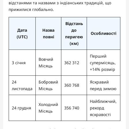
відстанями та назвами з індіанських традицій, що
прижилися глобально.
Відстань
Дата
Назва
до
Особливості
(UTC)
повні
перигею
(км)
Перший
Вовчий
3 січня
362 312
супермісяць,
Місяць
+14% розмір
24
Бобровий
Яскравий
360 768
листопада
Місяць
перед зимою
Найближчий,
Холодний
24 грудня
356 740
рекорд
Місяць
яскравості