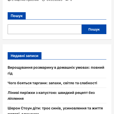
Пошук
Пошук
Недавні записи
Вирощування розмарину в домашніх умовах: повний
гід
Чого бояться таргани: запахи, світло та слабкості
Ліниві пиріжки з капустою: швидкий рецепт без
ліплення
Шерон Стоун діти: троє синів, усиновлення та життя
матері-одиначки