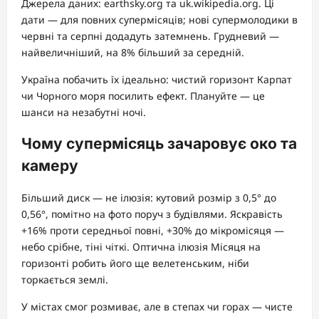
Джерела даних: earthsky.org та uk.wikipedia.org. Ці
дати — для повних супермісяців; нові супермолодики в
червні та серпні додадуть затемнень. Грудневий —
найвеличніший, на 8% більший за середній.
Україна побачить їх ідеально: чистий горизонт Карпат
чи Чорного моря посилить ефект. Плануйте — це
шанси на незабутні ночі.
Чому супермісяць зачаровує око та
камеру
Більший диск — не ілюзія: кутовий розмір з 0,5° до
0,56°, помітно на фото поруч з будівлями. Яскравість
+16% проти середньої повні, +30% до мікромісяця —
небо срібне, тіні чіткі. Оптична ілюзія Місяця на
горизонті робить його ще велетенським, ніби
торкається землі.
У містах смог розмиває, але в степах чи горах — чисте