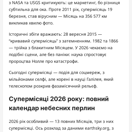
з NASA та USGS критикують: це маркетинг, бо різниця
субтильна для ока. Проте 2011 рік, супермісяць 19
березня, став вірусним — Місяць на 356 577 км
викликав хвилю фото.
Історичні збіги вражають: 28 вересня 2015 —
“кривавий супермісяць” з затемненням. 1982 та 1866
— трійка з блакитним Місяцем. У 2026 чекаємо на
подібні сцени, але без паніки: наука спростовує
пророцтва Нолле про катастрофи.
Сьогодні супермісяці — подія для соцмереж, з
мільйонами селфі, але корені в науці Галілея, який
телескопом розкрив фазамісячний рельєф.
Супермісяці 2026 року: повний
календар небесних перлин
2026 рік особливий — 13 повних Місяців, три з них
супермісяці. Ось розклад за даними earthsky.org, з