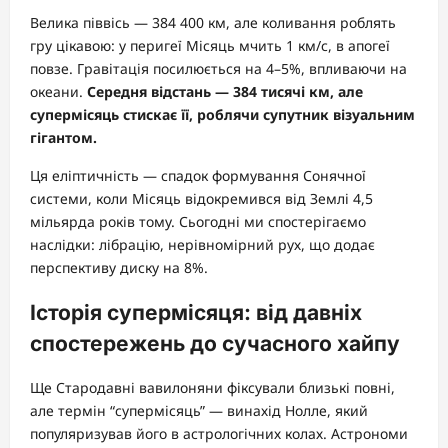
Велика піввісь — 384 400 км, але коливання роблять
гру цікавою: у перигеї Місяць мчить 1 км/с, в апогеї
повзе. Гравітація посилюється на 4–5%, впливаючи на
океани.
Середня відстань — 384 тисячі км, але
супермісяць стискає її, роблячи супутник візуальним
гігантом.
Ця еліптичність — спадок формування Сонячної
системи, коли Місяць відокремився від Землі 4,5
мільярда років тому. Сьогодні ми спостерігаємо
наслідки: лібрацію, нерівномірний рух, що додає
перспективу диску на 8%.
Історія супермісяця: від давніх
спостережень до сучасного хайпу
Ще Стародавні вавилоняни фіксували близькі повні,
але термін “супермісяць” — винахід Нолле, який
популяризував його в астрологічних колах. Астрономи