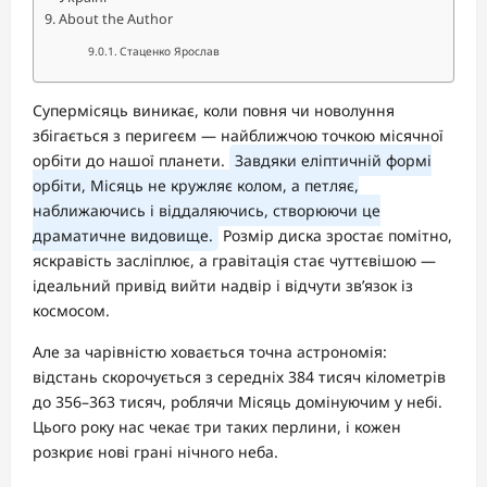
About the Author
Стаценко Ярослав
Супермісяць виникає, коли повня чи новолуння
збігається з перигеєм — найближчою точкою місячної
орбіти до нашої планети.
Завдяки еліптичній формі
орбіти, Місяць не кружляє колом, а петляє,
наближаючись і віддаляючись, створюючи це
драматичне видовище.
Розмір диска зростає помітно,
яскравість засліплює, а гравітація стає чуттєвішою —
ідеальний привід вийти надвір і відчути зв’язок із
космосом.
Але за чарівністю ховається точна астрономія:
відстань скорочується з середніх 384 тисяч кілометрів
до 356–363 тисяч, роблячи Місяць домінуючим у небі.
Цього року нас чекає три таких перлини, і кожен
розкриє нові грані нічного неба.