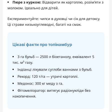
Пюре з куркою:
Відварити як картоплю, розім’яти з
молоком. Ідеально для дітей.
Експериментуйте: чипси в духовці чи сік для детоксу.
Ці страви низькоуглеводні, багаті на смак.
Цікаві факти про топінамбур
З га бульб — 2500 л біоетанолу, еквівалент 5
тис. м³ газу.
Індіанці лікували суглоби ваннами з бульб.
Рекорд: 120 т/га — утричі картоплі.
Медонос: 300 кг меду з га.
Фітомеліоратор: витягує радіонукліди без
накопичення.