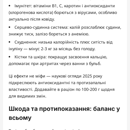
Імунітет: вітаміни B1, C, каротин і антиоксиданти
(хлорогенова кислота) борються з вірусами, особливо
актуально після ковіду.
Серцево-судинна система: калій розслаблює судини,
знижує тиск, залізо бореться з анемією.
Схуднення: низька калорійність плюс ситість від
інуліну — мінус 2-3 кг за місяць без голоду.
Кістки та шкіра: покращує засвоєння кальцію,
допомагає при артритах через ванни з бульб.
Ці ефекти не міфи — наукові огляди 2025 року
підкреслюють антиоксидантні та протизапальні
властивості. Додавайте в раціон по 100-200 г щодня
для видимих змін.
Шкода та протипоказання: баланс у
всьому