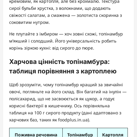
кремовим, як картопля, але без крохмалю. Текстура
сирої бульби хрустка, з волокнами, що додають
свіжості салатам, а смажена — золотиста скоринка з
соковитим нутром.
Не плутайте з імбиром — хоч зовні схожі, топінамбур
м’якший і солодший. Його універсальність робить
корінь зіркою кухні: від сирого до пюре.
Харчова цінність топінамбура:
таблиця порівняння з картоплею
Щоб зрозуміти, чому топінамбур кращий за звичайні
овочі, погляньте на його склад. Він багатий на інулін —
полісахарид, що не засвоюється як цукор, а годує
корисні бактерії в кишечнику. Ось порівняльна
таблиця на 100 г сирого продукту (дані адаптовано з
харчових баз, таких як foodplus.in.ua).
Поживна речовина
Топінамбур
Картопля