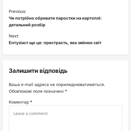
P
Previous:
o
Чи потрібно обривати паростки на картоплі:
s
детальний розбір
t
Next:
Ентузіаст що це: пристрасть, яка змінює світ
n
a
v
Залишити відповідь
i
g
Ваша e-mail адреса не оприлюднюватиметься.
a
Обов’язкові поля позначені
*
t
Коментар
*
i
o
n