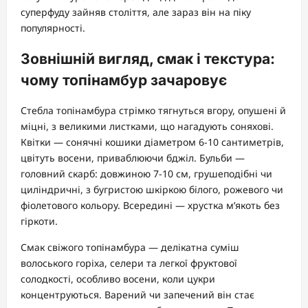
суперфуду зайняв століття, але зараз він на піку
популярності.
Зовнішній вигляд, смак і текстура:
чому топінамбур зачаровує
Стебла топінамбура стрімко тягнуться вгору, опушені й
міцні, з великими листками, що нагадують соняхові.
Квітки — сонячні кошики діаметром 6-10 сантиметрів,
цвітуть восени, приваблюючи бджіл. Бульби —
головний скарб: довжиною 7-10 см, грушеподібні чи
циліндричні, з бугристою шкіркою білого, рожевого чи
фіолетового кольору. Всередині — хрустка м’якоть без
гіркоти.
Смак свіжого топінамбура — делікатна суміш
волоського горіха, селери та легкої фруктової
солодкості, особливо восени, коли цукри
концентруються. Варений чи запечений він стає