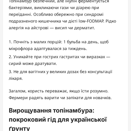
Топінамбур безпечний, але інулін ферментується
бактеріями, викликаючи гази чи діарею при
переїданні. Особливо обережно при синдромі
подразненого кишечника чи дієті low-FODMAP. Рідко
алергія на айстрові — висип чи дерматит.
Почніть з малих порцій: 1 бульба на день, щоб
мікрофлора адаптувалася за тиждень.
Уникайте при гострих гастритах чи виразках —
сирий може дратувати.
Не для вагітних у великих дозах без консультації
лікаря.
Загалом, користь переважає, якщо їсти розумно.
Фермери радять варити чи запікати для новачків.
Вирощування топінамбура:
покроковий гід для української
ґрунту