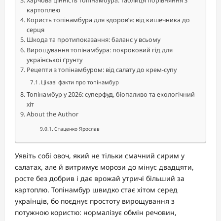
картоплею
Користь топінамбура для здоров’я: від кишечника до
серця
Шкода та протипоказання: баланс у всьому
Вирощування топінамбура: покроковий гід для
української ґрунту
Рецепти з топінамбуром: від салату до крем-супу
Цікаві факти про топінамбур
Топінамбур у 2026: суперфуд, біопаливо та екологічний
хіт
About the Author
Стаценко Ярослав
Уявіть собі овоч, який не тільки смачний сирим у
салатах, але й витримує морози до мінус двадцяти,
росте без добрив і дає врожай утричі більший за
картоплю. Топінамбур швидко стає хітом серед
українців, бо поєднує простоту вирощування з
потужною користю: нормалізує обмін речовин,