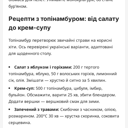
бур’яном.
Рецепти з топінамбуром: від салату
до крем-супу
Топінамбур перетворює звичайні страви на корисні
хіти. Ось перевірені українські варіанти, адаптовані
для щоденного столу.
Салат з яблуком і горіхами:
200 г тертого
топінамбура, яблуко, 50 г волоських горіхів, лимонний
сік, олія. Змішати — хрустко й ситно за 5 хвилин.
Крем-суп:
500 г топінамбура, цибуля, імбир,
бульйон. Обсмажити, варити 25 хв, збити блендером.
Додати вершки — вершковий смак для зими.
Запечений з травами:
Скибочки з часником, олією,
розмарином. 200°C 30 хв — хрустка скоринка, соковита
серцевина.