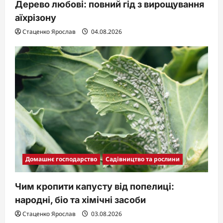
Дерево любові: повний гід з вирощування
аїхрізону
Стаценко Ярослав
04.08.2026
Домашнє господарство
Садівництво та рослини
Чим кропити капусту від попелиці:
народні, біо та хімічні засоби
Стаценко Ярослав
03.08.2026