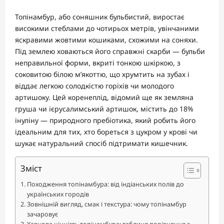
Топінамбур, або соняшник бульбистий, виростає
високими стеблами до чотирьох метрів, увінчаними
яскравими жовтими кошиками, схожими на соняхи.
Під землею ховаються його справжні скарби — бульби
неправильної форми, вкриті тонкою шкіркою, з
соковитою білою м’якоттю, що хрумтить на зубах і
віддає легкою солодкістю горіхів чи молодого
артишоку. Цей коренеплід, відомий ще як земляна
груша чи ієрусалимський артишок, містить до 18%
інуліну — природного пребіотика, який робить його
ідеальним для тих, хто бореться з цукром у крові чи
шукає натуральний спосіб підтримати кишечник.
Зміст
Походження топінамбура: від індіанських полів до
українських городів
Зовнішній вигляд, смак і текстура: чому топінамбур
зачаровує
Харчова цінність топінамбура: таблиця порівняння з