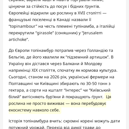
цінуючи за стійкість до посух і бідних ґрунтів.
Європейці відкрили цю рослину в XVII столітті —
французькі поселенці в Канаді назвали її
“topinambour” на честь племені тупінамба, а італійці
перекрутили “girasole” (соняшник) у “Jerusalem
artichoke”.
До Європи топінамбур потрапив через Голландію та
Бельгію, де його хвалили як “підземний артишок”. В
Україну він дістався через Балкани й Молдову
наприкінці XIX століття, спочатку як кормова культура.
Сьогодні, станом на 2026 рік, українські фермери на
Полтавщині чи Київщині збирають по 30-50 тонн з
гектара, а сорти на кшталт “Інтерес” чи “Київський
білий” витісняють бур’яни й покращують ґрунт.
Ця
рослина не просто виживає — вона перебудовує
екосистему навколо себе.
Історія топінамбура вчить: скромні корені можуть дати
потужний урожай. Перехід від дикої трави до