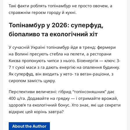
Такі факти роблять топінамбур не просто овочем, а
справжнім героєм городу й кухні.
Топінамбур у 2026: суперфуд,
біопаливо та екологічний хіт
У сучасній Україні топінамбур йде в тренд: фермери
на Волині пресують стебла на пелети, а ресторани
Києва пропонують чипси з нього. Біоенергія — ключ: 3-
7 т сухої маси з га дають енергію на опалення будинку.
Як суперфуд, він входить у кето- та веган-раціони, з
сиропом замість цукру.
Перспективи величезні: гібрид “топінсоняшник” дає
400 ц/га. Додавайте на грядку — і отримайте врожай,
здоров’я та екологічний бонус. Хто знає, які ще секрети
відкриє цей корінь завтра?
About the Author