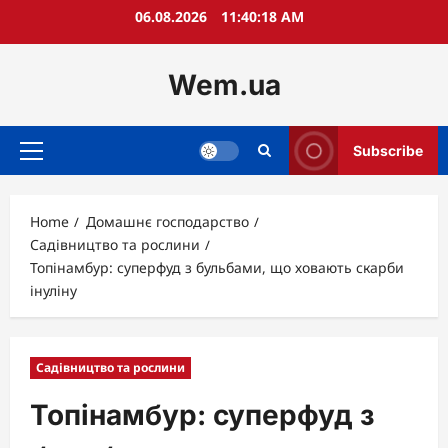
Skip
06.08.2026
11:40:19 AM
to
content
Wem.ua
Subscribe
Primary
Menu
Home
Домашнє господарство
Садівництво та рослини
Топінамбур: суперфуд з бульбами, що ховають скарби
інуліну
Садівництво та рослини
Топінамбур: суперфуд з