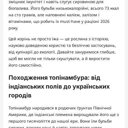
зміцнює імунітет і навіть слугує сировиною для
біопалива. Його бульби низькокалорійні, всього 73 ккал
на сто грамів, але наповнені калієм, залізом і
вітамінами, що робить їх must-have у раціоні 2026
року.
Цей корінь не просто їжа — це рослина з історією,
науково доведеною користю та безліччю застосувань,
від кулінарії до екології. Давайте зануримося глибше,
щоб ви могли не тільки скуштувати, а й виростити
його самостійно.
Походження топінамбура: від
індіанських полів до українських
городів
Топінамбур народився в родючих ґрунтах Північної
Америки, де індіанські племена вирощували його ще з
першого тисячоліття до нашої ери. Вони їли бульби
сирими, варили каші й навіть торгували ними,