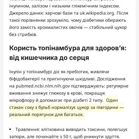
інулином, залізом і низьким глікемічним індексом.
Джерело даних: харчові бази та uk.wikipedia.org. Після
такої порівнянки зрозуміло, чому діабетики обирають
його замість крохмалистих овочів — стабільний цукор
без стрибків.
Користь топінамбура для здоров’я:
від кишечника до серця
Інулін у топінамбурі діє як пребіотик, живлячи
біфідобактерії та пригнічуючи шкідливі. Дослідження
на pubmed.ncbi.nlm.nih.gov підтверджують: регулярне
вживання знижує глюкозу в крові, покращує
мікрофлору й допомагає при діабеті 2 типу.
Один
стакан соку з бульб нормалізує цукор за півгодини —
реальний порятунок для багатьох.
Травлення: клітковина виводить токсини, полегшує
запори, але починайте з 50 г, щоб уникнути здуття.