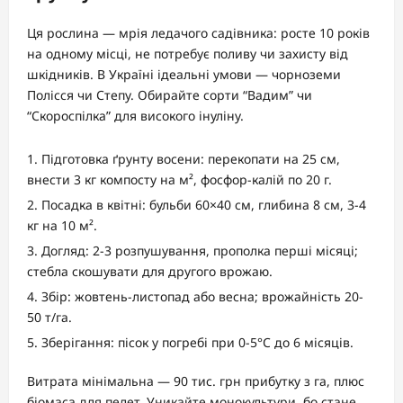
Ця рослина — мрія ледачого садівника: росте 10 років
на одному місці, не потребує поливу чи захисту від
шкідників. В Україні ідеальні умови — чорноземи
Полісся чи Степу. Обирайте сорти “Вадим” чи
“Скороспілка” для високого інуліну.
Підготовка ґрунту восени: перекопати на 25 см,
внести 3 кг компосту на м², фосфор-калій по 20 г.
Посадка в квітні: бульби 60×40 см, глибина 8 см, 3-4
кг на 10 м².
Догляд: 2-3 розпушування, прополка перші місяці;
стебла скошувати для другого врожаю.
Збір: жовтень-листопад або весна; врожайність 20-
50 т/га.
Зберігання: пісок у погребі при 0-5°C до 6 місяців.
Витрата мінімальна — 90 тис. грн прибутку з га, плюс
біомаса для пелет. Уникайте монокультури, бо стане