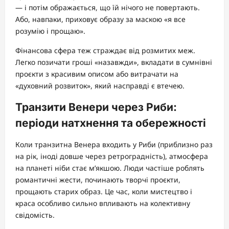
— і потім ображається, що їй нічого не повертають.
Або, навпаки, приховує образу за маскою «я все
розумію і прощаю».
Фінансова сфера теж страждає від розмитих меж.
Легко позичати гроші «назавжди», вкладати в сумнівні
проєкти з красивим описом або витрачати на
«духовний розвиток», який насправді є втечею.
Транзити Венери через Риби:
періоди натхнення та обережності
Коли транзитна Венера входить у Риби (приблизно раз
на рік, іноді довше через ретроградність), атмосфера
на планеті ніби стає м’якшою. Люди частіше роблять
романтичні жести, починають творчі проєкти,
прощають старих образ. Це час, коли мистецтво і
краса особливо сильно впливають на колективну
свідомість.