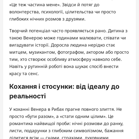
«Це теж частина мене». Звідси й потяг до
волонтерства, психології, цілительства чи просто
глибоких нічних розмов з друзями.
Творчий потенціал часто проявляється рано. Дитина з
такою Венерою може годинами малювати, співати чи
вигадувати історії. Доросла людина нерідко стає
митцем, музикантом, фотографом, актором або просто
тим, хто створює особливу атмосферу навколо себе.
Навіть у рутинній роботі вона шукає спосіб внести
красу та сенс.
Кохання і стосунки: від ідеалу до
реальності
У коханні Венера в Рибах прагне повного злиття. Не
просто «бути разом», а «стати одним цілим». Це
романтика найвищої проби: нічні розмови до ранку,
листи, подарунки з глибоким символізмом, бажання
ділитися всім — снами, страхами, духовними