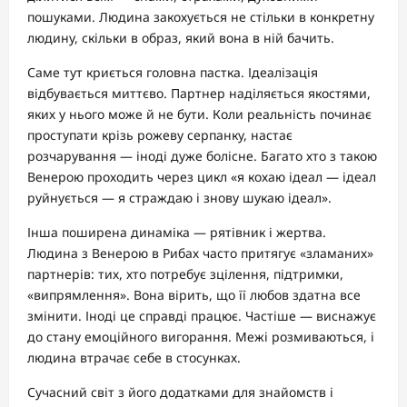
пошуками. Людина закохується не стільки в конкретну
людину, скільки в образ, який вона в ній бачить.
Саме тут криється головна пастка. Ідеалізація
відбувається миттєво. Партнер наділяється якостями,
яких у нього може й не бути. Коли реальність починає
проступати крізь рожеву серпанку, настає
розчарування — іноді дуже болісне. Багато хто з такою
Венерою проходить через цикл «я кохаю ідеал — ідеал
руйнується — я страждаю і знову шукаю ідеал».
Інша поширена динаміка — рятівник і жертва.
Людина з Венерою в Рибах часто притягує «зламаних»
партнерів: тих, хто потребує зцілення, підтримки,
«випрямлення». Вона вірить, що її любов здатна все
змінити. Іноді це справді працює. Частіше — виснажує
до стану емоційного вигорання. Межі розмиваються, і
людина втрачає себе в стосунках.
Сучасний світ з його додатками для знайомств і