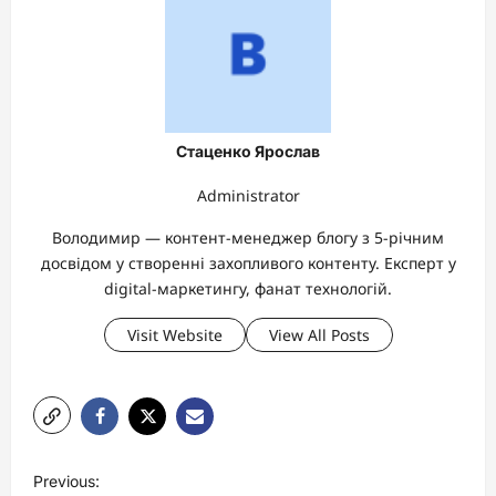
Стаценко Ярослав
Administrator
Володимир — контент-менеджер блогу з 5-річним
досвідом у створенні захопливого контенту. Експерт у
digital-маркетингу, фанат технологій.
Visit Website
View All Posts
P
Previous: