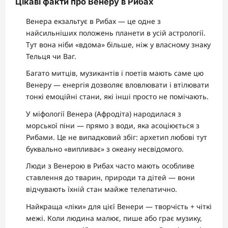
Цікаві факти про Венеру в Рибах
Венера екзальтує в Рибах — це одне з
найсильніших положень планети в усій астрології.
Тут вона ніби «вдома» більше, ніж у власному знаку
Тельця чи Ваг.
Багато митців, музикантів і поетів мають саме цю
Венеру — енергія дозволяє вловлювати і втілювати
тонкі емоційні стани, які інші просто не помічають.
У міфології Венера (Афродіта) народилася з
морської піни — прямо з води, яка асоціюється з
Рибами. Це не випадковий збіг: архетип любові тут
буквально «випливає» з океану несвідомого.
Люди з Венерою в Рибах часто мають особливе
ставлення до тварин, природи та дітей — вони
відчувають їхній стан майже телепатично.
Найкраща «ліки» для цієї Венери — творчість + чіткі
межі. Коли людина малює, пише або грає музику,