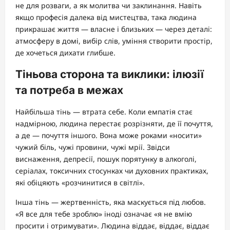
не для розваги, а як молитва чи заклинання. Навіть
якщо професія далека від мистецтва, така людина
прикрашає життя — власне і близьких — через деталі:
атмосферу в домі, вибір слів, уміння створити простір,
де хочеться дихати глибше.
Тіньова сторона та виклики: ілюзії
та потреба в межах
Найбільша тінь — втрата себе. Коли емпатія стає
надмірною, людина перестає розрізняти, де її почуття,
а де — почуття іншого. Вона може роками «носити»
чужий біль, чужі провини, чужі мрії. Звідси
виснаження, депресії, пошук порятунку в алкоголі,
серіалах, токсичних стосунках чи духовних практиках,
які обіцяють «розчинитися в світлі».
Інша тінь — жертвенність, яка маскується під любов.
«Я все для тебе зроблю» іноді означає «я не вмію
просити і отримувати». Людина віддає, віддає, віддає