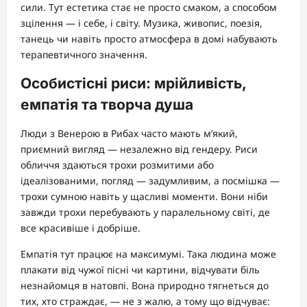
сили. Тут естетика стає не просто смаком, а способом
зцілення — і себе, і світу. Музика, живопис, поезія,
танець чи навіть просто атмосфера в домі набувають
терапевтичного значення.
Особистісні риси: мрійливість,
емпатія та творча душа
Люди з Венерою в Рибах часто мають м’який,
приємний вигляд — незалежно від гендеру. Риси
обличчя здаються трохи розмитими або
ідеалізованими, погляд — задумливим, а посмішка —
трохи сумною навіть у щасливі моменти. Вони ніби
завжди трохи перебувають у паралельному світі, де
все красивіше і добріше.
Емпатія тут працює на максимумі. Така людина може
плакати від чужої пісні чи картини, відчувати біль
незнайомця в натовпі. Вона природно тягнеться до
тих, хто страждає, — не з жалю, а тому що відчуває: