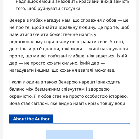
надлишок емоцій знаходить красивий вихід замість
того, щоб руйнувати стосунки.
Венера в Рибах нагадує нам, що справжня любов — це
не про те, щоб знайти ідеальну людину. Це про те, щоб
навчитися бачити божественне навіть у
недосконалому і при цьому не втрачати себе. У світі,
де стільки роз’єднання, такі люди — живі нагадування
про те, що ми всі пов’язані глибше, ніж здається. Їхній
дар — не просто кохати сильно. Їхній дар —
нагадувати іншим, що кохання взагалі можливе.
І коли людина з такою Венерою нарешті знаходить
баланс між безмежним співчуттям і здоровою
окремістю, її любов стає не просто особистою історією.
Вона стає світлом, яке видно навіть крізь товщу води.
About the Author