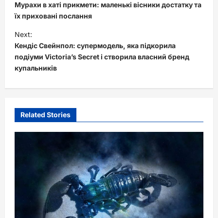
o
Мурахи в хаті прикмети: маленькі вісники достатку та
s
їх приховані послання
t
Next:
Кендіс Свейнпол: супермодель, яка підкорила
n
подіуми Victoria’s Secret і створила власний бренд
a
купальників
v
i
g
Related Stories
a
t
i
o
n