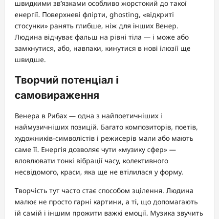
швидкими зв’язками особливо жорстокий до такої
енергії. Поверхневі флірти, ghosting, «відкриті
стосунки» ранять глибше, ніж для інших Венер.
Людина відчуває фальш на рівні тіла — і може або
замкнутися, або, навпаки, кинутися в нові ілюзії ще
швидше.
Творчий потенціал і
самовираження
Венера в Рибах — одна з найпоетичніших і
наймузичніших позицій. Багато композиторів, поетів,
художників-символістів і режисерів мали або мають
саме її. Енергія дозволяє чути «музику сфер» —
вловлювати тонкі вібрації часу, колективного
несвідомого, краси, яка ще не втілилася у форму.
Творчість тут часто стає способом зцілення. Людина
малює не просто гарні картини, а ті, що допомагають
їй самій і іншим прожити важкі емоції. Музика звучить