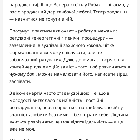
народження). Якщо Венера стоїть у Рибах — вітаємо, у
вас є вроджений дар глибокої любові. Тепер завдання
— навчитися не тонути в ній.
Просунуті практики включають роботу з межами:
регулярні «енергетичні гігієнічні процедури» —
заземлення, візуалізації захисного кокона, чітке
формулювання «я можу співчувати, але не
зобов’язаний рятувати». Дуже допомагає творчість як
контейнер для емоцій: замість того щоб розчинятися в
чужому болі, можна намалювати його, написати вірш,
заспівати.
З віком енергія часто стає мудрішою. Те, що в
молодості виглядало як наївність і постійні
розчарування, перетворюється на глибоку, спокійну
здатність любити без вимог і без втрати себе. Людина
вчиться розрізняти: це моя відповідальність — а це
вже не моя.