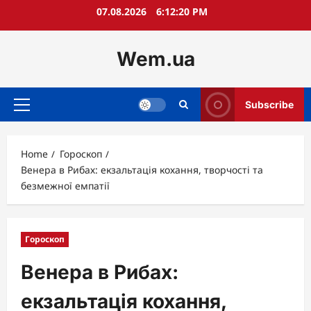
Skip
07.08.2026
6:12:22 PM
to
content
Wem.ua
Subscribe
Primary
Menu
Home
Гороскоп
Венера в Рибах: екзальтація кохання, творчості та
безмежної емпатії
Гороскоп
Венера в Рибах:
екзальтація кохання,