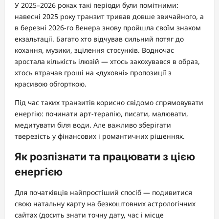
У 2025–2026 роках такі періоди були помітними:
навесні 2025 року транзит тривав довше звичайного, а
в березні 2026-го Венера знову пройшла своїм знаком
екзальтації. Багато хто відчував сильний потяг до
кохання, музики, зцілення стосунків. Водночас
зростала кількість ілюзій — хтось закохувався в образ,
хтось втрачав гроші на «духовні» пропозиції з
красивою обгорткою.
Під час таких транзитів корисно свідомо спрямовувати
енергію: починати арт-терапію, писати, малювати,
медитувати біля води. Але важливо зберігати
тверезість у фінансових і романтичних рішеннях.
Як розпізнати та працювати з цією
енергією
Для початківців найпростіший спосіб — подивитися
свою натальну карту на безкоштовних астрологічних
сайтах (досить знати точну дату, час і місце