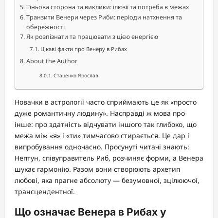
Тіньова сторона та виклики: ілюзії та потреба в межах
Транзити Венери через Риби: періоди натхнення та
обережності
Як розпізнати та працювати з цією енергією
Цікаві факти про Венеру в Рибах
About the Author
Стаценко Ярослав
Новачки в астрології часто сприймають це як «просто
дуже романтичну людину». Насправді ж мова про
інше: про здатність відчувати іншого так глибоко, що
межа між «я» і «ти» тимчасово стирається. Це дар і
випробування одночасно. Просунуті читачі знають:
Нептун, співуправитель Риб, розчиняє форми, а Венера
шукає гармонію. Разом вони створюють архетип
любові, яка прагне абсолюту — безумовної, зцілюючої,
трансцендентної.
Що означає Венера в Рибах у