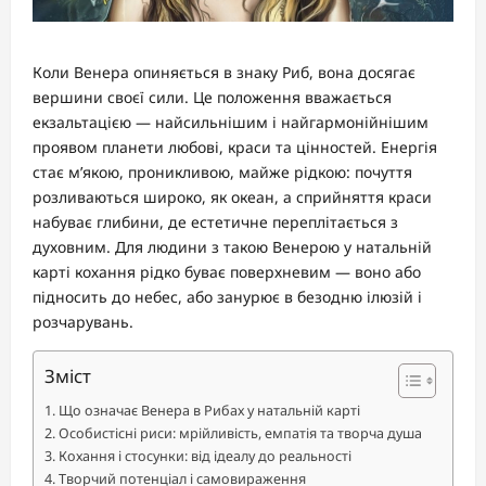
Коли Венера опиняється в знаку Риб, вона досягає
вершини своєї сили. Це положення вважається
екзальтацією — найсильнішим і найгармонійнішим
проявом планети любові, краси та цінностей. Енергія
стає м’якою, проникливою, майже рідкою: почуття
розливаються широко, як океан, а сприйняття краси
набуває глибини, де естетичне переплітається з
духовним. Для людини з такою Венерою у натальній
карті кохання рідко буває поверхневим — воно або
підносить до небес, або занурює в безодню ілюзій і
розчарувань.
Зміст
Що означає Венера в Рибах у натальній карті
Особистісні риси: мрійливість, емпатія та творча душа
Кохання і стосунки: від ідеалу до реальності
Творчий потенціал і самовираження