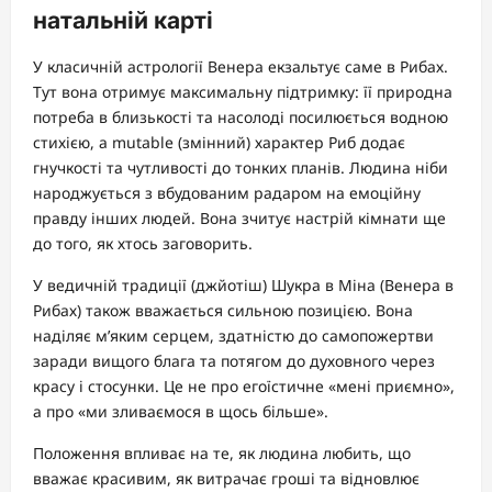
натальній карті
У класичній астрології Венера екзальтує саме в Рибах.
Тут вона отримує максимальну підтримку: її природна
потреба в близькості та насолоді посилюється водною
стихією, а mutable (змінний) характер Риб додає
гнучкості та чутливості до тонких планів. Людина ніби
народжується з вбудованим радаром на емоційну
правду інших людей. Вона зчитує настрій кімнати ще
до того, як хтось заговорить.
У ведичній традиції (джйотіш) Шукра в Міна (Венера в
Рибах) також вважається сильною позицією. Вона
наділяє м’яким серцем, здатністю до самопожертви
заради вищого блага та потягом до духовного через
красу і стосунки. Це не про егоїстичне «мені приємно»,
а про «ми зливаємося в щось більше».
Положення впливає на те, як людина любить, що
вважає красивим, як витрачає гроші та відновлює