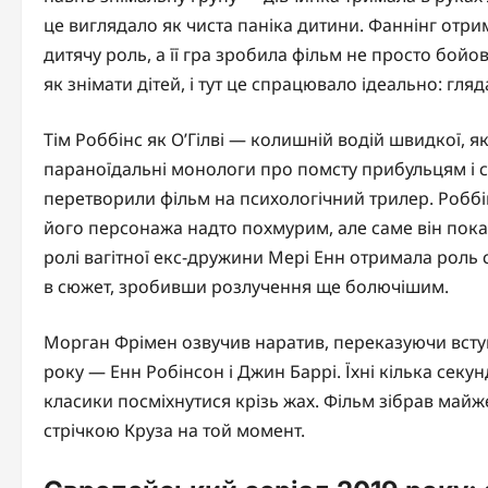
це виглядало як чиста паніка дитини. Фаннінг отрим
дитячу роль, а її гра зробила фільм не просто бойови
як знімати дітей, і тут це спрацювало ідеально: гля
Тім Роббінс як О’Гілві — колишній водій швидкої, я
параноїдальні монологи про помсту прибульцям і с
перетворили фільм на психологічний трилер. Роббі
його персонажа надто похмурим, але саме він пока
ролі вагітної екс-дружини Мері Енн отримала роль 
в сюжет, зробивши розлучення ще болючішим.
Морган Фрімен озвучив наратив, переказуючи вступ
року — Енн Робінсон і Джин Баррі. Їхні кілька секу
класики посміхнутися крізь жах. Фільм зібрав майж
стрічкою Круза на той момент.