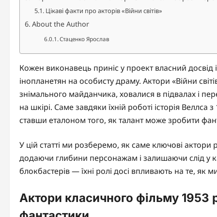
Цікаві факти про акторів «Війни світів»
About the Author
Стаценко Ярослав
Кожен виконавець приніс у проект власний досвід 
інопланетян на особисту драму. Актори «Війни світі
знімального майданчика, ховалися в підвалах і пе
на шкірі. Саме завдяки їхній роботі історія Веллса з
ставши еталоном того, як талант може зробити фан
У цій статті ми розберемо, як саме ключові актори 
додаючи глибини персонажам і залишаючи слід у кар
блокбастерів — їхні ролі досі впливають на те, як 
Актори класичного фільму 1953 
фантастики