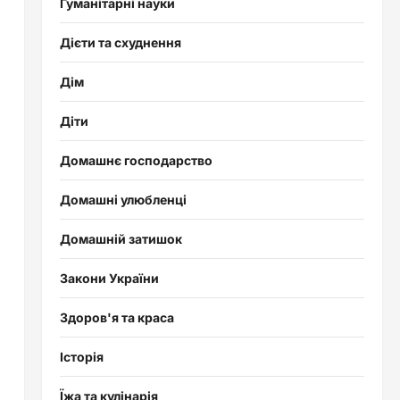
Гуманітарні науки
Дієти та схуднення
Дім
Діти
Домашнє господарство
Домашні улюбленці
Домашній затишок
Закони України
Здоров'я та краса
Історія
Їжа та кулінарія