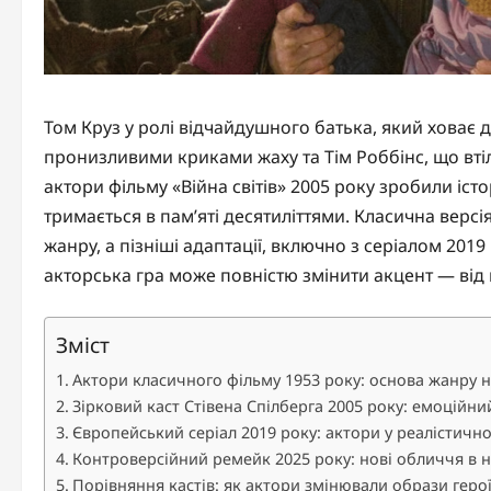
Том Круз у ролі відчайдушного батька, який ховає д
пронизливими криками жаху та Тім Роббінс, що вті
актори фільму «Війна світів» 2005 року зробили іс
тримається в пам’яті десятиліттями. Класична версі
жанру, а пізніші адаптації, включно з серіалом 201
акторська гра може повністю змінити акцент — від н
Зміст
Актори класичного фільму 1953 року: основа жанру 
Зірковий каст Стівена Спілберга 2005 року: емоційни
Європейський серіал 2019 року: актори у реалістичн
Контроверсійний ремейк 2025 року: нові обличчя в н
Порівняння кастів: як актори змінювали образи геро