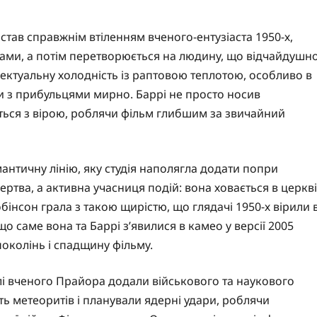
тав справжнім втіленням вченого-ентузіаста 1950-х,
ми, а потім перетворюється на людину, що відчайдушн
лектуальну холодність із раптовою теплотою, особливо в
ти з прибульцями мирно. Баррі не просто носив
ється з вірою, роблячи фільм глибшим за звичайний
мантичну лінію, яку студія наполягла додати попри
ертва, а активна учасниця подій: вона ховається в церкві
бінсон грала з такою щирістю, що глядачі 1950-х вірили 
о саме вона та Баррі з’явилися в камео у версії 2005
поколінь і спадщину фільму.
лі вченого Прайора додали військового та наукового
ть метеоритів і планували ядерні удари, роблячи