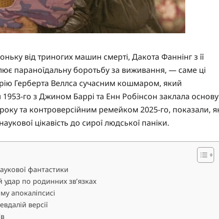
оньку від триногих машин смерті, Дакота Фаннінг з її
лює параноїдальну боротьбу за виживання, — саме ці
торію Герберта Веллса сучасним кошмаром, який
я 1953-го з Джином Баррі та Енн Робінсон заклала основу
9 року та контроверсійним ремейком 2025-го, показали, я
аукової цікавість до сирої людської паніки.
наукової фантастики
й удар по родинних зв’язках
ому апокаліпсисі
евдалій версії
їв