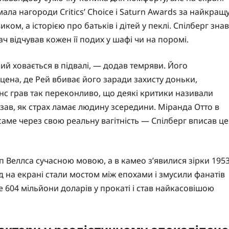
ала нагороди Critics’ Choice і Saturn Awards за найкращ
ком, а історією про батьків і дітей у пеклі. Спілберг знав
дач відчував кожен її подих у шафі чи на поромі.
кий ховається в підвалі, — додав темряви. Його
цена, де Рей вбиває його заради захисту доньки,
нс грав так переконливо, що деякі критики називали
зав, як страх ламає людину зсередини. Міранда Отто в
саме через свою реальну вагітність — Спілберг вписав це
 Веллса сучасною мовою, а в камео з’явилися зірки 195
нд на екрані стали мостом між епохами і змусили фанатів
е 604 мільйони доларів у прокаті і став найкасовішою