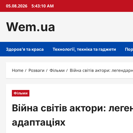
Skip
05.08.2026
5:43:11 AM
to
content
Wem.ua
Здоров’я та краса
Технології, техніка та гаджети
Пор
Home
Розваги
Фільми
Війна світів актори: легендарні
Фільми
Війна світів актори: леген
адаптаціях