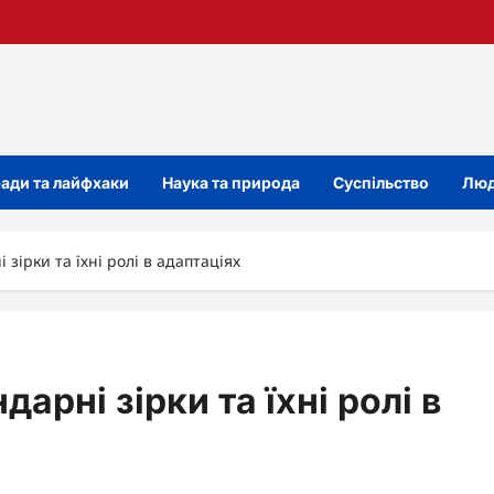
ади та лайфхаки
Наука та природа
Суспільство
Люд
 зірки та їхні ролі в адаптаціях
дарні зірки та їхні ролі в