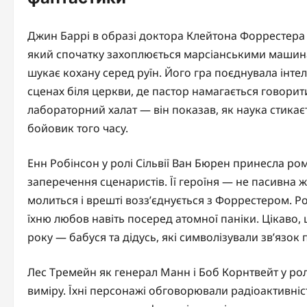
Джин Баррі в образі доктора Клейтона Форрестера с
який спочатку захоплюється марсіанськими машина
шукає кохану серед руїн. Його гра поєднувала інте
сценах біля церкви, де пастор намагається говори
лабораторний халат — він показав, як наука стика
бойовик того часу.
Енн Робінсон у ролі Сільвії Ван Бюрен принесла ро
заперечення сценаристів. Її героїня — не пасивна ж
молиться і врешті возз’єднується з Форрестером. Ро
їхню любов навіть посеред атомної паніки. Цікаво, щ
року — бабуся та дідусь, які символізували зв’язок 
Лес Тремейн як генерал Манн і Боб Корнтвейт у ро
виміру. Їхні персонажі обговорювали радіоактивніс