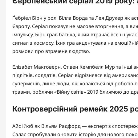
Європейський серіал 2019 року: 
Ґебріел Бірн у ролі Білла Ворда та Лея Друкер як а
Європу. Серіал показує не масове вторгнення, а в
імпульсу. Бірн грав батька, який втрачає все і шукає
сигнал з космосу. Їхня гра акцентувала на емоційній
розмови про втрачене людство.
Елізабет Макговерн, Стівен Кемпбелл Мур та інші 
підлітків, солдатів. Серіал відрізнявся від американ
суперменів, лише люди, які ховаються від роботів-
травми, роблячи «Війну світів» 2019 ближчою до д
Контроверсійний ремейк 2025 рок
Айс К’юб як Вільям Радфорд — експерт з спостереж
Салас спробували оновити історію для нового поколі