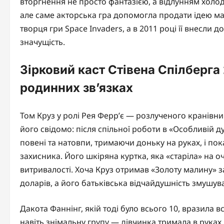
вторгнення не просто фантазією, а відлунням холод
але саме акторська гра допомогла продати ідею мар
творця гри Space Invaders, а в 2011 році її внесли 
значущість.
Зірковий каст Стівена Спілберга
родинних зв’язках
Том Круз у ролі Рея Ферр’є — розлученого кранівни
його свідомо: після спільної роботи в «Особливій д
повені та натовпи, тримаючи доньку на руках, і по
захисника. Його шкіряна куртка, яка «старіла» на 
витривалості. Хоча Круз отримав «Золоту малину» з
доларів, а його батьківська відчайдушність змушувал
Дакота Фаннінг, якій тоді було всього 10, вразила вс
навіть знімальну групу — дівчинка тримала в руках