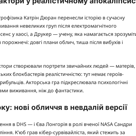
актори у реалістичному апокаліпсис
строфізика Катрін Дюран перенесли історію в сучасну
иживання невеликих груп після електромагнітного
 сенс у хаосі, а Друкер — учену, яка намагається зрозуміт
 порожнечі: довгі плани облич, тиша після вибухів і
актори створювали портрети звичайних людей — матерів,
ських блокбастерів реалістичністю: тут немає героїв-
прибульців. Акторська гра підкреслювала психологічні
рами виживання, ніж до фантастики.
у: нові обличчя в невдалій версії
ення в DHS — і Єва Лонгорія в ролі вченої NASA Сандри
ння. К’юб грав кібер-сурвівайліста, який стежить за