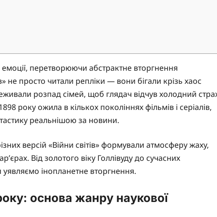
і емоції, перетворюючи абстрактне вторгнення
в» не просто читали репліки — вони бігали крізь хаос
реживали розпад сімей, щоб глядач відчув холодний стра
 1898 року ожила в кількох поколіннях фільмів і серіалів,
тастику реальнішою за новини.
різних версій «Війни світів» формували атмосферу жаху,
’єрах. Від золотого віку Голлівуду до сучасних
ми уявляємо інопланетне вторгнення.
року: основа жанру наукової