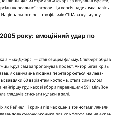
ної війни. Фільм отримав «Оскар» за візуальні ефекти,
сіан як реальної загрози. Ця версія надихнула навіть
до Національного реєстру фільмів США за культурну
 2005 року: емоційний удар по
ка з Нью-Джерсі — став серцем фільму. Спілберг обрав
умці» Круз сам запропонував проект. Актор бігав крізь
казав, як звичайна людина перетворюється на лева-
очах завдяки 60 варіантам костюма, стала символом
а найгіршу гру, касові збори перевищили 591 мільйон
а глядачів стискати кулаки в залі.
іх як Рейчел. Її крики під час сцен з триногами лякали
 лавандову сумочку-коника для комфорту, але на екрані