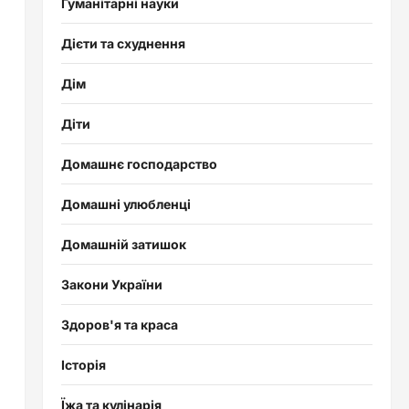
Гуманітарні науки
Дієти та схуднення
Дім
Діти
Домашнє господарство
Домашні улюбленці
Домашній затишок
Закони України
Здоров'я та краса
Історія
Їжа та кулінарія