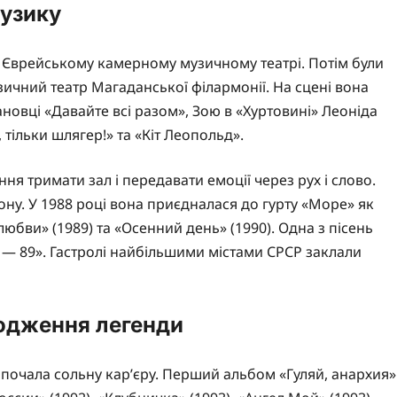
музику
 в Єврейському камерному музичному театрі. Потім були
ичний театр Магаданської філармонії. На сцені вона
ановці «Давайте всі разом», Зою в «Хуртовині» Леоніда
тільки шлягер!» та «Кіт Леопольд».
ння тримати зал і передавати емоції через рух і слово.
ну. У 1988 році вона приєдналася до гурту «Море» як
юбви» (1989) та «Осенний день» (1990). Одна з пісень
 — 89». Гастролі найбільшими містами СРСР заклали
родження легенди
почала сольну кар’єру. Перший альбом «Гуляй, анархия»