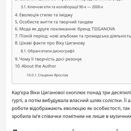
Ключові хіти та колаборації 90-х — 2000-х
Еволюція стилю та іміджу
Особисте життя та творчий тандем
Мода як друге покликання: бренд TSIGANOVA
Пізній період: нові альбоми та громадська діяльність
Цікаві факти про Віку Циганову
Обрані етапи дискографії
Чому її творчість досі резонує
About the Author
Стаценко Ярослав
Кар’єра Віки Циганової охоплює понад три десятиліт
гурті, а потім вибудувала власний шлях солістки. Її 
роботи відображають еволюцію як особистості, так і
зробила ім’я співачки помітним не лише в музичних