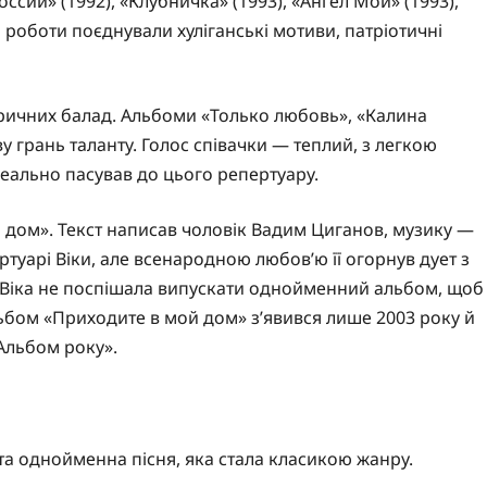
ссии» (1992), «Клубничка» (1993), «Ангел Мой» (1993),
ні роботи поєднували хуліганські мотиви, патріотичні
іричних балад. Альбоми «Только любовь», «Калина
у грань таланту. Голос співачки — теплий, з легкою
ідеально пасував до цього репертуару.
 дом». Текст написав чоловік Вадим Циганов, музику —
туарі Віки, але всенародною любов’ю її огорнув дует з
і Віка не поспішала випускати однойменний альбом, щоб
льбом «Приходите в мой дом» з’явився лише 2003 року й
Альбом року».
а однойменна пісня, яка стала класикою жанру.