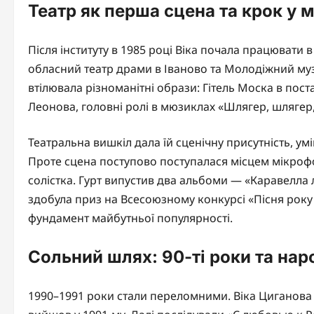
Театр як перша сцена та крок у 
Після інституту в 1985 році Віка почала працювати
обласний театр драми в Іваново та Молодіжний муз
втілювала різноманітні образи: Гітель Моска в пост
Леонова, головні ролі в мюзиклах «Шлягер, шлягер, 
Театральна вишкіл дала їй сценічну присутність, умі
Проте сцена поступово поступалася місцем мікрофо
солістка. Гурт випустив два альбоми — «Каравелла л
здобула приз на Всесоюзному конкурсі «Пісня року
фундамент майбутньої популярності.
Сольний шлях: 90-ті роки та на
1990–1991 роки стали переломними. Віка Циганова 