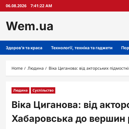
Skip
06.08.2026
7:41:23 AM
to
content
Wem.ua
Здоров’я та краса
Технології, техніка та гаджети
Пор
Home
Людина
Віка Циганова: від акторських підмост
Людина
Суспільство
Віка Циганова: від актор
Хабаровська до вершин 