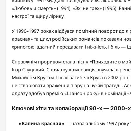
вийшов у 1991-му. Далі послідували «С любовью к Ро
«Любовь и смерть» (1994), «Эх, не грех» (1995). Ран
настрої та щиру лірику.
У 1996–1997 роках відбувся помітний поворот до л
красная» та цикл російських романсів показали нов
хрипотою, здатний передавати і ніжність, і біль — 
Справжнім проривом стала пісня «Приходите в мой
Ігор Слуцький. Спочатку композиція звучала в репер
Михайлом Кругом. Після загибелі Круга в 2002 роц
не створювати враження піару на чужій трагедії. А
одразу здобув премію «Шансон року» в номінації «
Ключові хіти та колаборації 90-х — 2000-х
«Калина красная»
— назва альбому 1997 року т