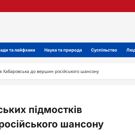
ади та лайфхаки
Наука та природа
Суспільство
Люд
ків Хабаровська до вершин російського шансону
ських підмостків
російського шансону