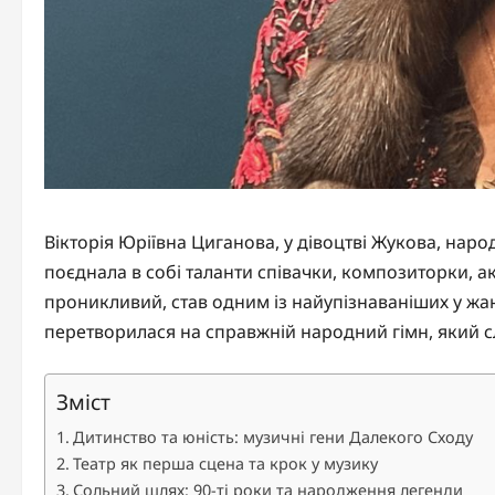
Вікторія Юріївна Циганова, у дівоцтві Жукова, нар
поєднала в собі таланти співачки, композиторки, акт
проникливий, став одним із найупізнаваніших у жа
перетворилася на справжній народний гімн, який с
Зміст
Дитинство та юність: музичні гени Далекого Сходу
Театр як перша сцена та крок у музику
Сольний шлях: 90-ті роки та народження легенди