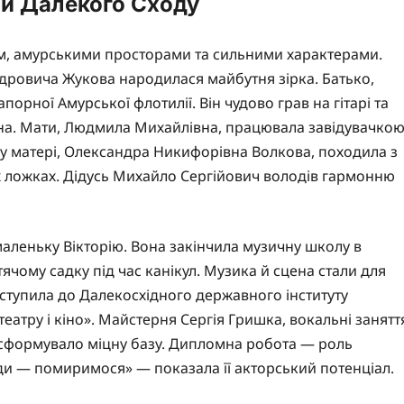
ни Далекого Сходу
ом, амурськими просторами та сильними характерами.
дровича Жукова народилася майбутня зірка. Батько,
рної Амурської флотилії. Він чудово грав на гітарі та
на. Мати, Людмила Михайлівна, працювала завідувачко
ку матері, Олександра Никифорівна Волкова, походила з
их ложках. Дідусь Михайло Сергійович володів гармонню
аленьку Вікторію. Вона закінчила музичну школу в
ячому садку під час канікул. Музика й сцена стали для
ступила до Далекосхідного державного інституту
театру і кіно». Майстерня Сергія Гришка, вокальні занятт
сформувало міцну базу. Дипломна робота — роль
ди — помиримося» — показала її акторський потенціал.