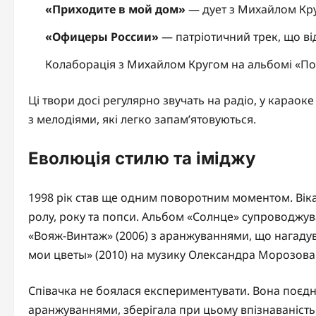
«Приходите в мой дом»
— дует з Михайлом Кру
«Офицеры России»
— патріотичний трек, що ві
Колаборація з Михайлом Кругом на альбомі «Пос
Ці твори досі регулярно звучать на радіо, у караоке
з мелодіями, які легко запам’ятовуються.
Еволюція стилю та іміджу
1998 рік став ще одним поворотним моментом. Віка
ролу, року та попси. Альбом «Солнце» супроводжув
«Вояж-Винтаж» (2006) з аранжуваннями, що нагаду
мои цветы» (2010) на музику Олександра Морозова
Співачка не боялася експериментувати. Вона поєд
аранжуваннями, зберігала при цьому впізнаваність