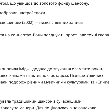
гом, що увійшов до золотого фонду шансону.
добразив настрої епохи.
вящение» (2002) — низка спільних записів.
 та на концертах. Вони поєднують прості, але точні слова
 оновила імідж і додала до звучання елементи рок-н-
ався кліпами та активною ротацією. Пізніше з’явилися
вали подорож різними музичними культурами, та «Синие
.
нувала традиційний шансон з сучаснішими
 голосу та манери. Для поціновувачів це означало