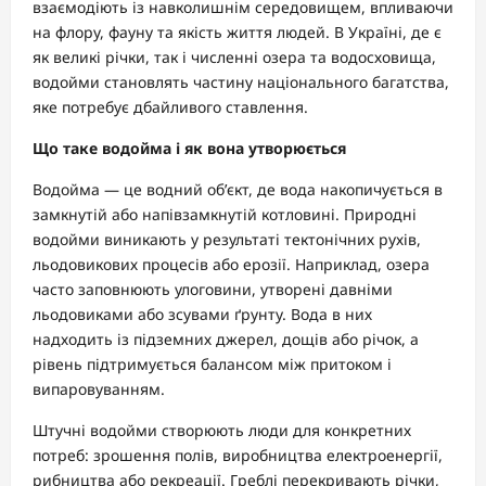
взаємодіють із навколишнім середовищем, впливаючи
на флору, фауну та якість життя людей. В Україні, де є
як великі річки, так і численні озера та водосховища,
водойми становлять частину національного багатства,
яке потребує дбайливого ставлення.
Що таке водойма і як вона утворюється
Водойма — це водний об’єкт, де вода накопичується в
замкнутій або напівзамкнутій котловині. Природні
водойми виникають у результаті тектонічних рухів,
льодовикових процесів або ерозії. Наприклад, озера
часто заповнюють улоговини, утворені давніми
льодовиками або зсувами ґрунту. Вода в них
надходить із підземних джерел, дощів або річок, а
рівень підтримується балансом між притоком і
випаровуванням.
Штучні водойми створюють люди для конкретних
потреб: зрошення полів, виробництва електроенергії,
рибництва або рекреації. Греблі перекривають річки,