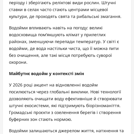
періоду і зберігають реліктові види рослин. Штучні
ставки в селах часто стають центрами місцевої
культури, де проходять свята та рибальські змагання.
Водойми впливають навіть на погоду: великі
водосховища пом’якшують клімат у прилеглих
районах, зменшуючи перепади температур. У світі є
водойми, де вода настільки чиста, що її можна пити
без очищення, але такі місця потребують суворої
охорони.
Майбутнє водойм у контексті змін
У 2026 році акцент на відновленні водойм
посилюється через глобальні виклики. Нові технології
дозволяють очищати воду ефективніше й створювати
штучні екосистеми, які підтримують біорізноманіття.
Громадські проєкти з озеленення берегів і створення
буферних зон стають нормою.
Водойми залишаються джерелом життя, натхнення та