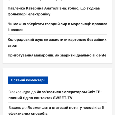
Павленко Катерина Анатоліївна: голос, що з’єднав
фольклор і електроніку
Чи можна зберігати твердий сир в морозилці: правила
і нюанси
Колорадський жук: як захистити картоплю без зайвих
втрат
Приготування макаронів: як зварити ідеально al dente
Останні коментарі
Олександра
до
Як зв’язатися з оператором Світ ТВ:
повний гід по контактах SWEET.TV
Василь
до
Як зменшити статевий потяг у чоловіків: 5
ефективних способів