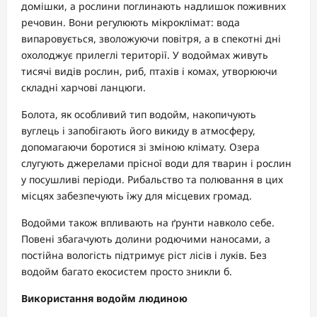
домішки, а рослини поглинають надлишок поживних
речовин. Вони регулюють мікроклімат: вода
випаровується, зволожуючи повітря, а в спекотні дні
охолоджує прилеглі території. У водоймах живуть
тисячі видів рослин, риб, птахів і комах, утворюючи
складні харчові ланцюги.
Болота, як особливий тип водойм, накопичують
вуглець і запобігають його викиду в атмосферу,
допомагаючи боротися зі зміною клімату. Озера
слугують джерелами прісної води для тварин і рослин
у посушливі періоди. Рибальство та полювання в цих
місцях забезпечують їжу для місцевих громад.
Водойми також впливають на ґрунти навколо себе.
Повені збагачують долини родючими наносами, а
постійна вологість підтримує ріст лісів і луків. Без
водойм багато екосистем просто зникли б.
Використання водойм людиною