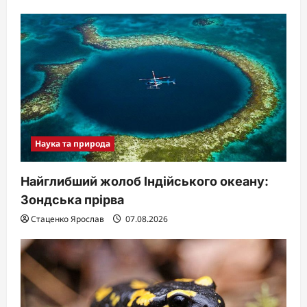
a
t
i
o
n
Наука та природа
Найглибший жолоб Індійського океану:
Зондська прірва
Стаценко Ярослав
07.08.2026