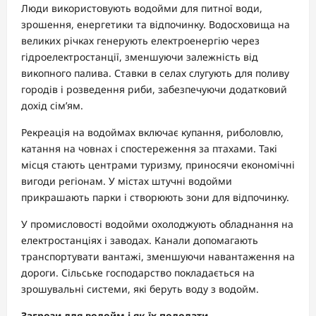
Люди використовують водойми для питної води,
зрошення, енергетики та відпочинку. Водосховища на
великих річках генерують електроенергію через
гідроелектростанції, зменшуючи залежність від
викопного палива. Ставки в селах слугують для поливу
городів і розведення риби, забезпечуючи додатковий
дохід сім’ям.
Рекреація на водоймах включає купання, риболовлю,
катання на човнах і спостереження за птахами. Такі
місця стають центрами туризму, приносячи економічні
вигоди регіонам. У містах штучні водойми
прикрашають парки і створюють зони для відпочинку.
У промисловості водойми охолоджують обладнання на
електростанціях і заводах. Канали допомагають
транспортувати вантажі, зменшуючи навантаження на
дороги. Сільське господарство покладається на
зрошувальні системи, які беруть воду з водойм.
Загрози для водойм і як їх подолати