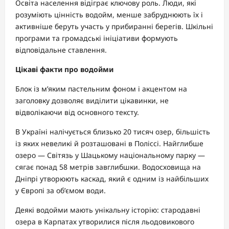
Освіта населення відіграє ключову роль. Люди, які
розуміють цінність водойм, менше забруднюють їх і
активніше беруть участь у прибиранні берегів. Шкільні
програми та громадські ініціативи формують
відповідальне ставлення.
Цікаві факти про водойми
Блок із м’яким пастельним фоном і акцентом на
заголовку дозволяє виділити цікавинки, не
відволікаючи від основного тексту.
В Україні налічується близько 20 тисяч озер, більшість
із яких невеликі й розташовані в Поліссі. Найглибше
озеро — Світязь у Шацькому національному парку —
сягає понад 58 метрів завглибшки. Водосховища на
Дніпрі утворюють каскад, який є одним із найбільших
у Європі за об’ємом води.
Деякі водойми мають унікальну історію: стародавні
озера в Карпатах утворилися після льодовикового