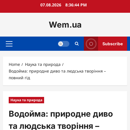
Skip
07.08.2026
8:36:45 PM
to
content
Wem.ua
Subscribe
Primary
Menu
Home
Наука та природа
Водойма: природне диво та людська творіння –
повний гід
Наука та природа
Водойма: природне диво
та людська творіння –