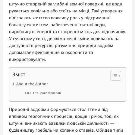
штучно створеній заглибині земної поверхні, де вода
рухається повільно або стоїть на місці. Такі утворення
відіграють життєво важливу роль у підтриманні
балансу екосистем, забезпеченні питної води,
виробництві енергії та створенні місць для відпочинку.
У сучасному світі, де кліматичні зміни впливають на
доступність ресурсів, розуміння природи водойм
допомагає ефективніше їх охороняти та
використовувати.
Зміст
About the Author
Стаценко Ярослав
Природні водойми формуються століттями під
впливом геологічних процесів, дощів і річок, тоді як
штучні виникають завдяки людській діяльності —
будівництву гребель чи копанню ставків. Обидва типи