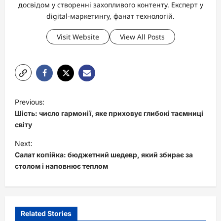
досвідом у створенні захопливого контенту. Експерт у
digital-маркетингу, фанат технологій.
Visit Website
View All Posts
P
Previous:
o
Шість: число гармонії, яке приховує глибокі таємниці
s
світу
t
Next:
Салат копійка: бюджетний шедевр, який збирає за
n
столом і наповнює теплом
a
v
i
Related Stories
g