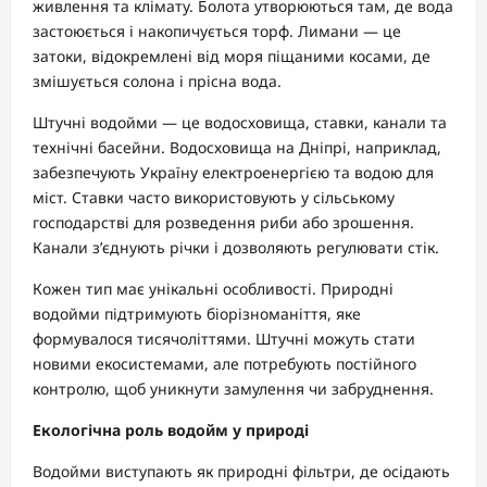
живлення та клімату. Болота утворюються там, де вода
застоюється і накопичується торф. Лимани — це
затоки, відокремлені від моря піщаними косами, де
змішується солона і прісна вода.
Штучні водойми — це водосховища, ставки, канали та
технічні басейни. Водосховища на Дніпрі, наприклад,
забезпечують Україну електроенергією та водою для
міст. Ставки часто використовують у сільському
господарстві для розведення риби або зрошення.
Канали з’єднують річки і дозволяють регулювати стік.
Кожен тип має унікальні особливості. Природні
водойми підтримують біорізноманіття, яке
формувалося тисячоліттями. Штучні можуть стати
новими екосистемами, але потребують постійного
контролю, щоб уникнути замулення чи забруднення.
Екологічна роль водойм у природі
Водойми виступають як природні фільтри, де осідають