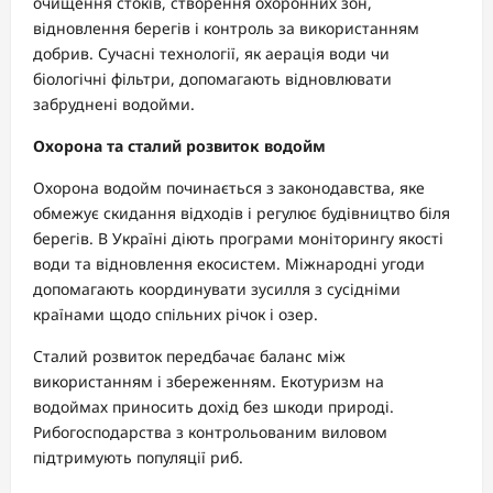
очищення стоків, створення охоронних зон,
відновлення берегів і контроль за використанням
добрив. Сучасні технології, як аерація води чи
біологічні фільтри, допомагають відновлювати
забруднені водойми.
Охорона та сталий розвиток водойм
Охорона водойм починається з законодавства, яке
обмежує скидання відходів і регулює будівництво біля
берегів. В Україні діють програми моніторингу якості
води та відновлення екосистем. Міжнародні угоди
допомагають координувати зусилля з сусідніми
країнами щодо спільних річок і озер.
Сталий розвиток передбачає баланс між
використанням і збереженням. Екотуризм на
водоймах приносить дохід без шкоди природі.
Рибогосподарства з контрольованим виловом
підтримують популяції риб.