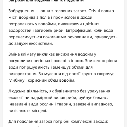
Забруднення — одна з головних загроз. Стічні води з
міст, добрива з полів і промислові відходи
потрапляють у водойми, викликаючи цвітіння
водоростей і загибель риби. Евтрофікація, коли вода
перенасичується поживними речовинами, призводить
до задухи екосистеми.
Зміна клімату викликає висихання водойм у
посушливих регіонах і повені в інших. Зниження рівня
води погіршує якість і зменшує об’єми для
використання. За мулення від ерозії ґрунтів скорочує
глибину і корисний об’єм водойм.
Людська діяльність, як будівництво без урахування
екології чи надмірний вилов риби, руйнує баланс.
Інвазивні види рослин і тварин, завезені випадково,
витісняють місцеві.
Для подолання загроз потрібні комплексні заходи: