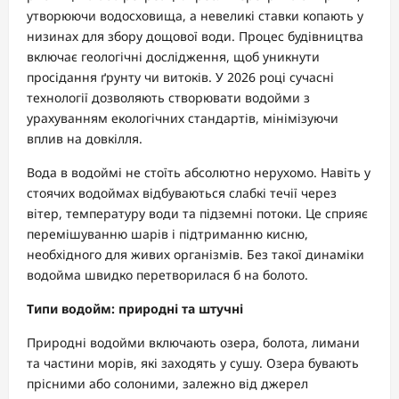
утворюючи водосховища, а невеликі ставки копають у
низинах для збору дощової води. Процес будівництва
включає геологічні дослідження, щоб уникнути
просідання ґрунту чи витоків. У 2026 році сучасні
технології дозволяють створювати водойми з
урахуванням екологічних стандартів, мінімізуючи
вплив на довкілля.
Вода в водоймі не стоїть абсолютно нерухомо. Навіть у
стоячих водоймах відбуваються слабкі течії через
вітер, температуру води та підземні потоки. Це сприяє
перемішуванню шарів і підтриманню кисню,
необхідного для живих організмів. Без такої динаміки
водойма швидко перетворилася б на болото.
Типи водойм: природні та штучні
Природні водойми включають озера, болота, лимани
та частини морів, які заходять у сушу. Озера бувають
прісними або солоними, залежно від джерел