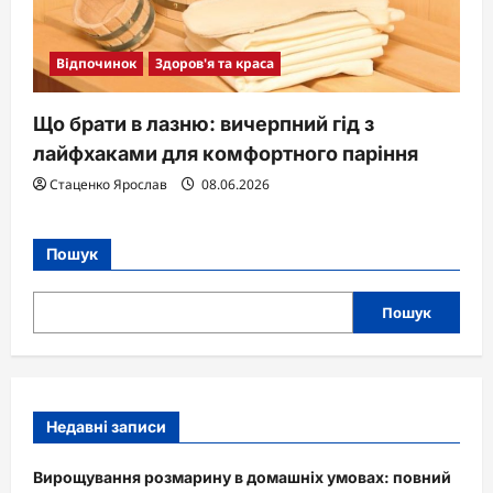
Відпочинок
Здоров'я та краса
Що брати в лазню: вичерпний гід з
лайфхаками для комфортного паріння
Стаценко Ярослав
08.06.2026
Пошук
Пошук
Недавні записи
Вирощування розмарину в домашніх умовах: повний