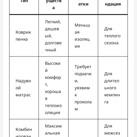
Тип
уществ
атки
ндация
а
Легкий,
Меньш
дешев
Для
Коврик
ая
ый,
теплого
пенка
изоляц
долгове
сезона
ия
чный
Высоки
Требует
й
подкачк
Для
комфор
Надувн
и,
длител
т,
ой
уязвим
ьного
хороша
матрас
к
кемпин
я
прокола
га
теплоиз
м
оляция
Максим
Для
Комбин
альная
межсез
ирован