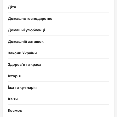
Діти
Домашнє господарство
Домашні улюбленці
Домашній затишок
Закони України
Здоров'я та краса
Історія
Їжа та кулінарія
Квіти
Космос