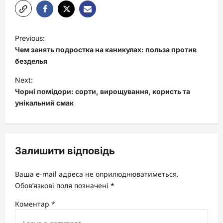
P
Previous:
o
Чем занять подростка на каникулах: польза против
s
безделья
t
Next:
Чорні помідори: сорти, вирощування, користь та
n
унікальний смак
a
v
i
Залишити відповідь
g
a
Ваша e-mail адреса не оприлюднюватиметься.
t
Обов’язкові поля позначені
*
i
Коментар
*
o