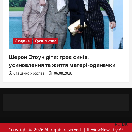
Людина
Суспільство
Шерон Стоун діти: троє синів,
усиновлення та життя матері-одиначки
Стаценко Ярослав
06.08.2026
RU
UK
Copyright © 2026 All rights reserved.
|
ReviewNews
by AF