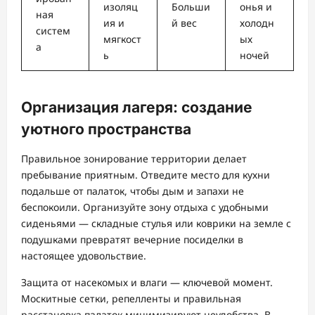
изоляц
Больши
онья и
ная
ия и
й вес
холодн
систем
мягкост
ых
а
ь
ночей
Организация лагеря: создание
уютного пространства
Правильное зонирование территории делает
пребывание приятным. Отведите место для кухни
подальше от палаток, чтобы дым и запахи не
беспокоили. Организуйте зону отдыха с удобными
сиденьями — складные стулья или коврики на земле с
подушками превратят вечерние посиделки в
настоящее удовольствие.
Защита от насекомых и влаги — ключевой момент.
Москитные сетки, репелленты и правильная
расстановка палаток минимизируют неудобства. В