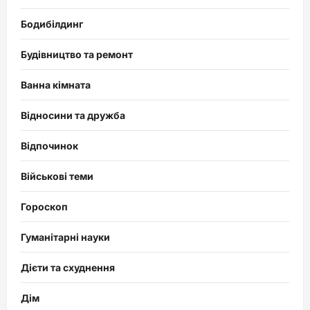
Бодибілдинг
Будівництво та ремонт
Ванна кімната
Відносини та дружба
Відпочинок
Військові теми
Гороскоп
Гуманітарні науки
Дієти та схуднення
Дім