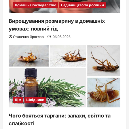
Домашнє господарство
Садівництво та рослини
Вирощування розмарину в домашніх
умовах: повний гід
Стаценко Ярослав
06.08.2026
Дім
Шкідники
Чого бояться таргани: запахи, світло та
слабкості