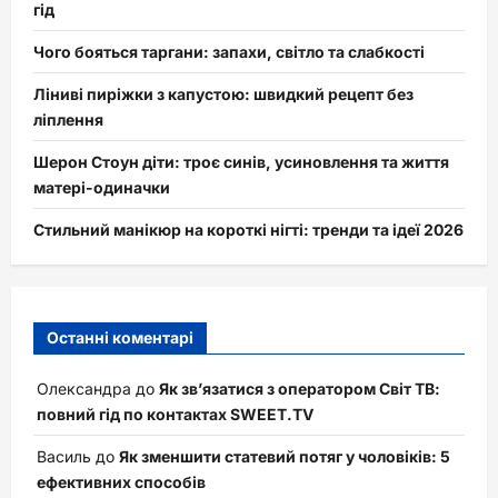
гід
Чого бояться таргани: запахи, світло та слабкості
Ліниві пиріжки з капустою: швидкий рецепт без
ліплення
Шерон Стоун діти: троє синів, усиновлення та життя
матері-одиначки
Стильний манікюр на короткі нігті: тренди та ідеї 2026
Останні коментарі
Олександра
до
Як зв’язатися з оператором Світ ТВ:
повний гід по контактах SWEET.TV
Василь
до
Як зменшити статевий потяг у чоловіків: 5
ефективних способів