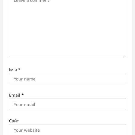
n
Ім'я
*
Email
*
Сайт