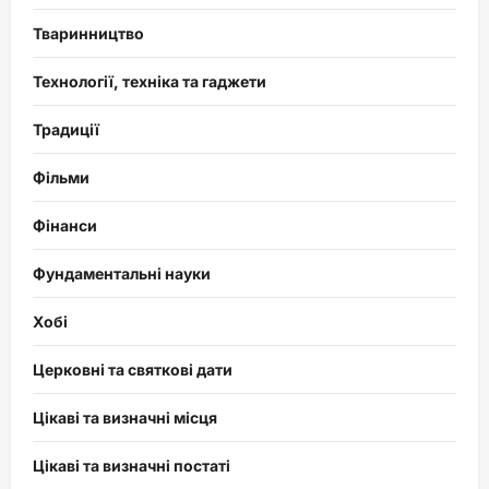
Тваринництво
Технології, техніка та гаджети
Традиції
Фільми
Фінанси
Фундаментальні науки
Хобі
Церковні та святкові дати
Цікаві та визначні місця
Цікаві та визначні постаті