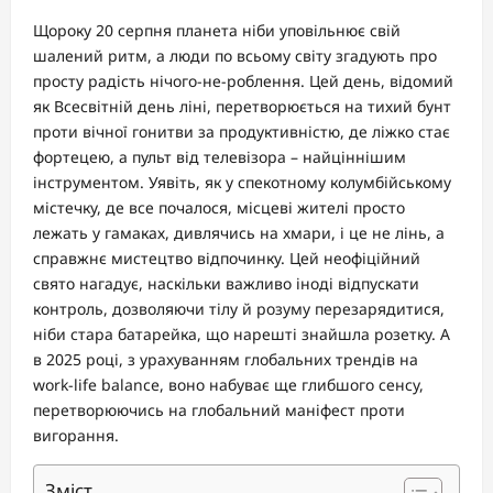
Щороку 20 серпня планета ніби уповільнює свій
шалений ритм, а люди по всьому світу згадують про
просту радість нічого-не-роблення. Цей день, відомий
як Всесвітній день ліні, перетворюється на тихий бунт
проти вічної гонитви за продуктивністю, де ліжко стає
фортецею, а пульт від телевізора – найціннішим
інструментом. Уявіть, як у спекотному колумбійському
містечку, де все почалося, місцеві жителі просто
лежать у гамаках, дивлячись на хмари, і це не лінь, а
справжнє мистецтво відпочинку. Цей неофіційний
свято нагадує, наскільки важливо іноді відпускати
контроль, дозволяючи тілу й розуму перезарядитися,
ніби стара батарейка, що нарешті знайшла розетку. А
в 2025 році, з урахуванням глобальних трендів на
work-life balance, воно набуває ще глибшого сенсу,
перетворюючись на глобальний маніфест проти
вигорання.
Зміст