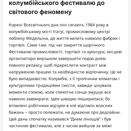
колумбійського фестивалю до
світового феномену
Корені Всесвітнього дня ліні сягають 1984 року в
колумбійському місті Ітагуї, промисловому центрі
поблизу Медельїна, де життя кипить навколо фабрик і
торгівлі. Саме там, під час закриття щорічного
Фестивалю промисловості, торгівлі та культури, місцеві
організатори вирішили завершити подію днем
повного релаксу, щоб підкреслити контраст між
напруженою працею та необхідністю відпочинку. Це не
було випадковістю: Колумбія, з її тропічним кліматом і
культурними традиціями сиєсти, завжди цінувала
моменти спокою, коли спекотне сонце змушує все
навколо завмирати. Ідея швидко поширилася, бо
втомлені робітники відчули в ній відгомін власних
бажань – просто полежати, не думаючи про дедлайни.
Цей день спочатку називався “Днем лінощів” і був
частиною фестивалю, але з часом вийшов за межі