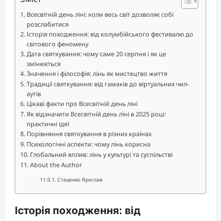
Всесвітній день ліні: коли весь світ дозволяє собі
розслабитися
Історія походження: від колумбійського фестивалю до
світового феномену
Дата святкування: чому саме 20 серпня і як це
змінюється
Значення і філософія: лінь як мистецтво життя
Традиції святкування: від гамаків до віртуальних чил-
аутів
Цікаві факти про Всесвітній день ліні
Як відзначити Всесвітній день ліні в 2025 році:
практичні ідеї
Порівняння святкування в різних країнах
Психологічні аспекти: чому лінь корисна
Глобальний вплив: лінь у культурі та суспільстві
About the Author
Стаценко Ярослав
Історія походження: від