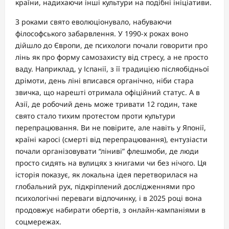
країни, надихаючи інші культури на подібні ініціативи.
З роками свято еволюціонувало, набуваючи
філософського забарвлення. У 1990-х роках воно
дійшло до Європи, де психологи почали говорити про
лінь як про форму самозахисту від стресу, а не просто
ваду. Наприклад, у Іспанії, з її традицією післяобідньої
дрімоти, день ліні вписався органічно, ніби стара
звичка, що нарешті отримала офіційний статус. А в
Азії, де робочий день може тривати 12 годин, таке
свято стало тихим протестом проти культури
перепрацювання. Ви не повірите, але навіть у Японії,
країні каросі (смерті від перепрацювання), ентузіасти
почали організовувати “ліниві” флешмоби, де люди
просто сидять на вулицях з книгами чи без нічого. Ця
історія показує, як локальна ідея перетворилася на
глобальний рух, підкріплений дослідженнями про
психологічні переваги відпочинку, і в 2025 році вона
продовжує набирати обертів, з онлайн-кампаніями в
соцмережах.