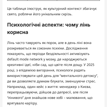
Ця таблиця ілюструє, як культурний контекст збагачує
свято, роблячи його унікальним скрізь.
Психологічні аспекти: чому лінь
корисна
Лінь часто таврують як порок, але в день ліні вона
розкривається як союзник психіки. Дослідження
показують, що періоди бездіяльності активізують
default mode network у мозку, де народжуються
креативні ідеї, ніби сад, що цвіте після дощу. У 2025
році, з епідемією вигорання, психологи радять
використовувати цей день для “ментального детоксу”,
де ви дозволяєте думкам блукати, зменшуючи стрес.
Наприклад, один кейс з життя: менеджер з Києва,
перепрацьовуючи, дійшов до депресії, але після
“лінивого” дня знайшов нове хобі – малювання, що
врятувало кар’єру.