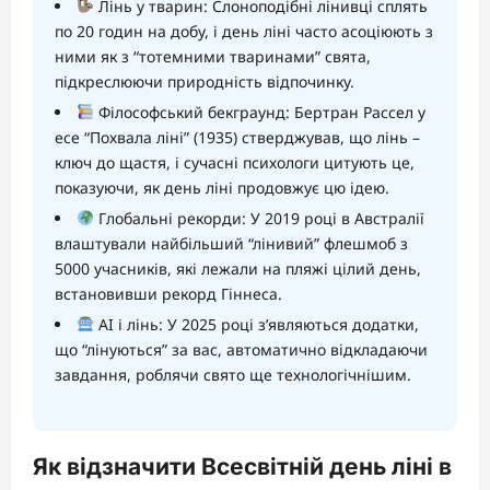
Лінь у тварин: Слоноподібні лінивці сплять
по 20 годин на добу, і день ліні часто асоціюють з
ними як з “тотемними тваринами” свята,
підкреслюючи природність відпочинку.
Філософський бекграунд: Бертран Рассел у
есе “Похвала ліні” (1935) стверджував, що лінь –
ключ до щастя, і сучасні психологи цитують це,
показуючи, як день ліні продовжує цю ідею.
Глобальні рекорди: У 2019 році в Австралії
влаштували найбільший “лінивий” флешмоб з
5000 учасників, які лежали на пляжі цілий день,
встановивши рекорд Гіннеса.
AI і лінь: У 2025 році з’являються додатки,
що “лінуються” за вас, автоматично відкладаючи
завдання, роблячи свято ще технологічнішим.
Як відзначити Всесвітній день ліні в