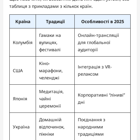
таблиця з прикладами з кількох країн.
Країна
Традиції
Особливості в 2025
Гамаки на
Онлайн-трансляції
Колумбія
вулицях,
для глобальної
фестивалі
аудиторії
Кіно-
Інтеграція з VR-
США
марафони,
релаксом
челенджі
Медитація,
Корпоративні “ліниві”
Японія
чайні
дні
церемонії
Домашній
Поєднання з
Україна
відпочинок,
народними
пікніки
традиціями