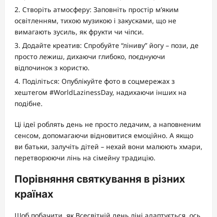
Створіть атмосферу: Заповніть простір м’яким
освітленням, тихою музикою і закусками, що не
вимагають зусиль, як фрукти чи чіпси.
Додайте креатив: Спробуйте “ліниву” йогу – пози, де
просто лежиш, дихаючи глибоко, поєднуючи
відпочинок з користю.
Поділіться: Опублікуйте фото в соцмережах з
хештегом #WorldLazinessDay, надихаючи інших на
подібне.
Ці ідеї роблять день не просто ледачим, а наповненим
сенсом, допомагаючи відновитися емоційно. А якщо
ви батьки, залучіть дітей – нехай вони малюють хмари,
перетворюючи лінь на сімейну традицію.
Порівняння святкування в різних
країнах
Щоб побачити, як Всесвітній день ліні адаптується, ось