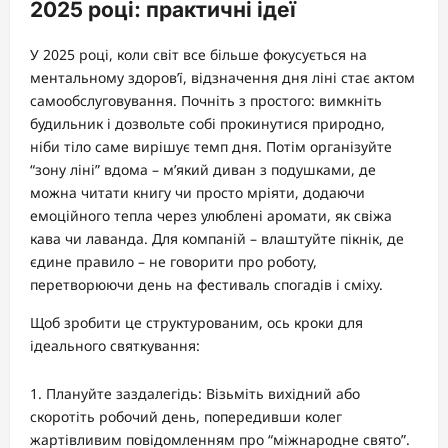
2025 році: практичні ідеї
У 2025 році, коли світ все більше фокусується на
ментальному здоров’ї, відзначення дня ліні стає актом
самообслуговування. Почніть з простого: вимкніть
будильник і дозвольте собі прокинутися природно,
ніби тіло саме вирішує темп дня. Потім організуйте
“зону ліні” вдома – м’який диван з подушками, де
можна читати книгу чи просто мріяти, додаючи
емоційного тепла через улюблені аромати, як свіжа
кава чи лаванда. Для компаній – влаштуйте пікнік, де
єдине правило – не говорити про роботу,
перетворюючи день на фестиваль спогадів і сміху.
Щоб зробити це структурованим, ось кроки для
ідеального святкування:
Плануйте заздалегідь: Візьміть вихідний або
скоротіть робочий день, попередивши колег
жартівливим повідомленням про “міжнародне свято”.