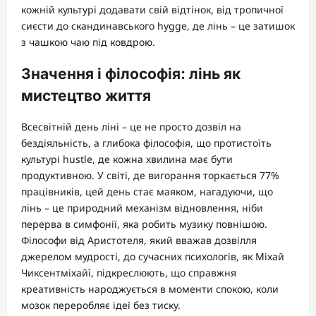
кожній культурі додавати свій відтінок, від тропичної
сиєсти до скандинавського hygge, де лінь – це затишок
з чашкою чаю під ковдрою.
Значення і філософія: лінь як
мистецтво життя
Всесвітній день ліні – це не просто дозвіл на
бездіяльність, а глибока філософія, що протистоїть
культурі hustle, де кожна хвилина має бути
продуктивною. У світі, де вигорання торкається 77%
працівників, цей день стає маяком, нагадуючи, що
лінь – це природний механізм відновлення, ніби
перерва в симфонії, яка робить музику повнішою.
Філософи від Аристотеля, який вважав дозвілля
джерелом мудрості, до сучасних психологів, як Міхай
Чиксентміхайї, підкреслюють, що справжня
креативність народжується в моменти спокою, коли
мозок переробляє ідеї без тиску.