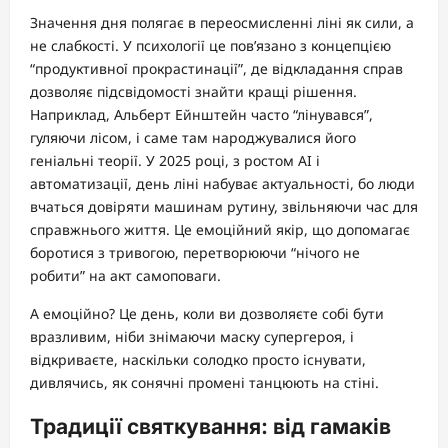
Значення дня полягає в переосмисленні ліні як сили, а
не слабкості. У психології це пов’язано з концепцією
“продуктивної прокрастинації”, де відкладання справ
дозволяє підсвідомості знайти кращі рішення.
Наприклад, Альберт Ейнштейн часто “лінувався”,
гуляючи лісом, і саме там народжувалися його
геніальні теорії. У 2025 році, з ростом AI і
автоматизації, день ліні набуває актуальності, бо люди
вчаться довіряти машинам рутину, звільняючи час для
справжнього життя. Це емоційний якір, що допомагає
боротися з тривогою, перетворюючи “нічого не
робити” на акт самоповаги.
А емоційно? Це день, коли ви дозволяєте собі бути
вразливим, ніби знімаючи маску супергероя, і
відкриваєте, наскільки солодко просто існувати,
дивлячись, як сонячні промені танцюють на стіні.
Традиції святкування: від гамаків