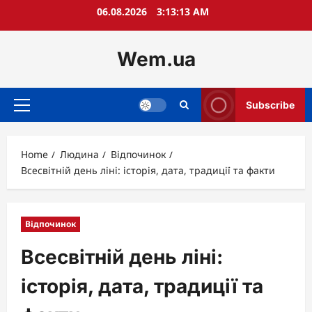
Skip
06.08.2026
3:13:14 AM
to
content
Wem.ua
Subscribe
Primary
Menu
Home
Людина
Відпочинок
Всесвітній день ліні: історія, дата, традиції та факти
Відпочинок
Всесвітній день ліні:
історія, дата, традиції та