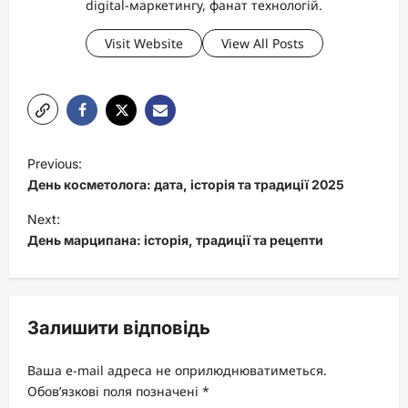
digital-маркетингу, фанат технологій.
Visit Website
View All Posts
P
Previous:
o
День косметолога: дата, історія та традиції 2025
s
Next:
t
День марципана: історія, традиції та рецепти
n
a
v
Залишити відповідь
i
Ваша e-mail адреса не оприлюднюватиметься.
g
Обов’язкові поля позначені
*
a