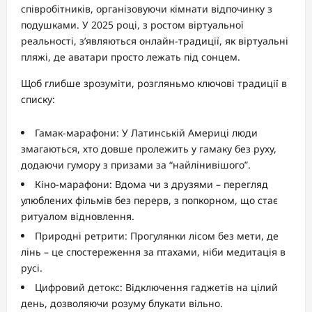
співробітників, організовуючи кімнати відпочинку з
подушками. У 2025 році, з ростом віртуальної
реальності, з’являються онлайн-традиції, як віртуальні
пляжі, де аватари просто лежать під сонцем.
Щоб глибше зрозуміти, розгляньмо ключові традиції в
списку:
Гамак-марафони: У Латинській Америці люди
змагаються, хто довше пролежить у гамаку без руху,
додаючи гумору з призами за “найлінивішого”.
Кіно-марафони: Вдома чи з друзями – перегляд
улюблених фільмів без перерв, з попкорном, що стає
ритуалом відновлення.
Природні ретрити: Прогулянки лісом без мети, де
лінь – це спостереження за птахами, ніби медитація в
русі.
Цифровий детокс: Відключення гаджетів на цілий
день, дозволяючи розуму блукати вільно.