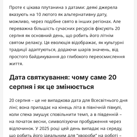
Проте є цікава плутанина з датами: деякі джерела
вказують на 10 лютого як альтернативну дату,
можливо, через подібне свято в інших регіонах. Але
переважна більшість сучасних ресурсів фіксують 20
серпня як основний день, що робить його літнім
святом релаксу. Ця еволюція відображає, як культурні
традиції адаптуються, додаючи шарів значень, від
простого байдикування до глибокого переосмислення
життя.
Дата святкування: чому саме 20
серпня і як це змінюється
20 серпня – це не випадкова дата для Всесвітнього дня
ліні; вона припадає на кінець літа в північній півкулі,
коли спека змушує сповільнити темп, а в південній –
на початок весни, символізуючи пробудження через
відпочинок. У 2025 році цей день випадає на середу,
що робить його ідеальним для “хвороби” на роботі –