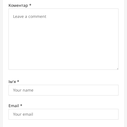
Коментар
*
t
i
o
n
Ім'я
*
Email
*