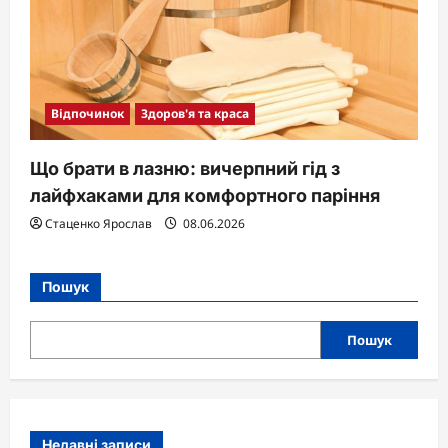
Відпочинок
Здоров'я та краса
Що брати в лазню: вичерпний гід з
лайфхаками для комфортного паріння
Стаценко Ярослав
08.06.2026
Пошук
Пошук
Недавні записи