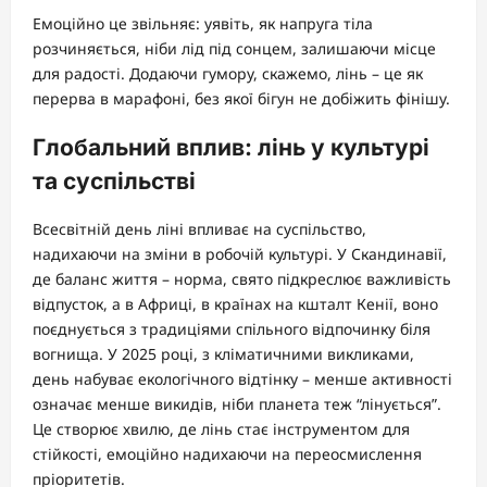
Емоційно це звільняє: уявіть, як напруга тіла
розчиняється, ніби лід під сонцем, залишаючи місце
для радості. Додаючи гумору, скажемо, лінь – це як
перерва в марафоні, без якої бігун не добіжить фінішу.
Глобальний вплив: лінь у культурі
та суспільстві
Всесвітній день ліні впливає на суспільство,
надихаючи на зміни в робочій культурі. У Скандинавії,
де баланс життя – норма, свято підкреслює важливість
відпусток, а в Африці, в країнах на кшталт Кенії, воно
поєднується з традиціями спільного відпочинку біля
вогнища. У 2025 році, з кліматичними викликами,
день набуває екологічного відтінку – менше активності
означає менше викидів, ніби планета теж “лінується”.
Це створює хвилю, де лінь стає інструментом для
стійкості, емоційно надихаючи на переосмислення
пріоритетів.