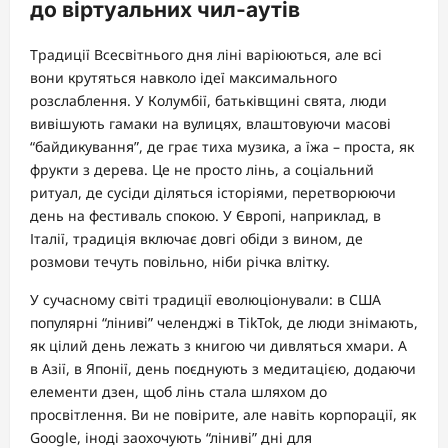
до віртуальних чил-аутів
Традиції Всесвітнього дня ліні варіюються, але всі
вони крутяться навколо ідеї максимального
розслаблення. У Колумбії, батьківщині свята, люди
вивішують гамаки на вулицях, влаштовуючи масові
“байдикування”, де грає тиха музика, а їжа – проста, як
фрукти з дерева. Це не просто лінь, а соціальний
ритуал, де сусіди діляться історіями, перетворюючи
день на фестиваль спокою. У Європі, наприклад, в
Італії, традиція включає довгі обіди з вином, де
розмови течуть повільно, ніби річка влітку.
У сучасному світі традиції еволюціонували: в США
популярні “ліниві” челенджі в TikTok, де люди знімають,
як цілий день лежать з книгою чи дивляться хмари. А
в Азії, в Японії, день поєднують з медитацією, додаючи
елементи дзен, щоб лінь стала шляхом до
просвітлення. Ви не повірите, але навіть корпорації, як
Google, іноді заохочують “ліниві” дні для