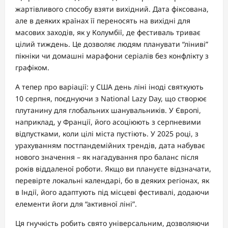
жартівливого способу взяти вихідний. Дата фіксована,
але в деяких країнах її переносять на вихідні для
масових заходів, як у Колумбії, де фестиваль триває
цілий тиждень. Це дозволяє людям планувати “ліниві”
пікніки чи домашні марафони серіалів без конфлікту з
графіком.
А тепер про варіації: у США день ліні іноді святкують
10 серпня, поєднуючи з National Lazy Day, що створює
плутанину для глобальних шанувальників. У Європі,
наприклад, у Франції, його асоціюють з серпневими
відпустками, коли цілі міста пустіють. У 2025 році, з
урахуванням постпандемійних трендів, дата набуває
нового значення – як нагадування про баланс після
років віддаленої роботи. Якщо ви плануєте відзначати,
перевірте локальні календарі, бо в деяких регіонах, як
в Індії, його адаптують під місцеві фестивалі, додаючи
елементи йоги для “активної ліні”.
Ця гнучкість робить свято універсальним, дозволяючи