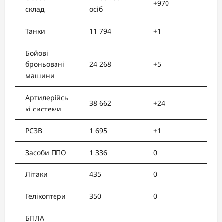
+970
склад
осіб
Танки
11 794
+1
Бойові
броньовані
24 268
+5
машини
Артилерійсь
38 662
+24
кі системи
РСЗВ
1 695
+1
Засоби ППО
1 336
0
Літаки
435
0
Гелікоптери
350
0
БПЛА