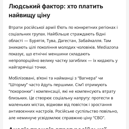
Людський фактор: хто платить
найвищу ціну
Втрати російської армії б’ють по конкретних регіонах і
соціальних групах. Найбільше страждають бідні
області — Бурятія, Тува, Дагестан, Забайкалля. Там
зникають цілі покоління молодих чоловіків. Mediazona
показує, що етнічні меншини складають
непропорційно велику частку загиблих — їх кидають у
найгарячіші точки.
Мобілізовані, в’язні та найманці з “Вагнера” чи
“Шторму” часто йдуть першими. Сім’ї отримують
“похоронки” і компенсації, які не компенсують втрату
близьких. Це створює соціальну напругу: протести в
маленьких містах, відмови від повісток і зростання
антивоєнних настроїв. Російське суспільство повільно,
але неминуче усвідомлює справжню ціну “СВО”.