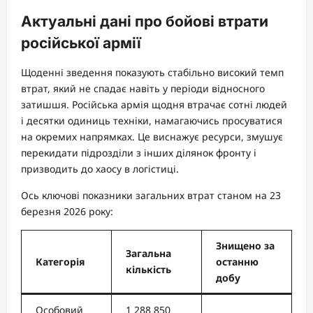
Актуальні дані про бойові втрати
російської армії
Щоденні зведення показують стабільно високий темп
втрат, який не спадає навіть у періоди відносного
затишшя. Російська армія щодня втрачає сотні людей
і десятки одиниць техніки, намагаючись просуватися
на окремих напрямках. Це виснажує ресурси, змушує
перекидати підрозділи з інших ділянок фронту і
призводить до хаосу в логістиці.
Ось ключові показники загальних втрат станом на 23
березня 2026 року:
Знищено за
Загальна
Категорія
останню
кількість
добу
Особовий
1 288 850