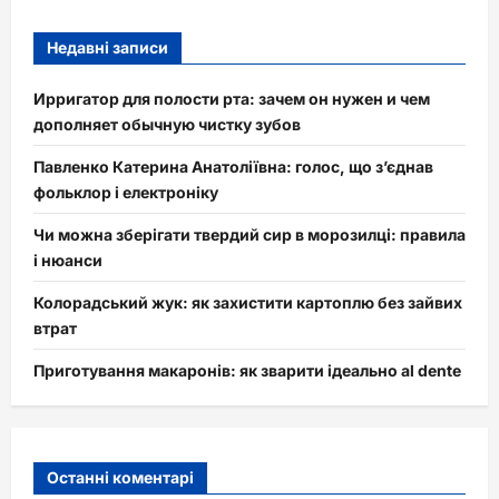
Недавні записи
Ирригатор для полости рта: зачем он нужен и чем
дополняет обычную чистку зубов
Павленко Катерина Анатоліївна: голос, що з’єднав
фольклор і електроніку
Чи можна зберігати твердий сир в морозилці: правила
і нюанси
Колорадський жук: як захистити картоплю без зайвих
втрат
Приготування макаронів: як зварити ідеально al dente
Останні коментарі