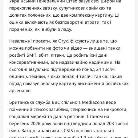
Український Генеральний штаб базує свої цифри на
перехопленнях зв’язку, супутникових знімках та
допитах полонених, що дає комплексну картину. Ці
оцінки включають як безповоротні втрати, так і
поранених, які вибули з ладу.
Незалежні проєкти, як Oryx, фіксують лише те, що
можна побачити на фото чи відео — знищені танки,
розбиті БМП, збиті літаки. Це робить їхні дані
консервативними, але надзвичайно надійними. На
сьогодні візуально підтверджено понад 24 тисячі
одиниць техніки, з яких понад 4 тисячі танків. Такий
підхід показує реальну картину виснаження російських
арсеналів.
Британська служба BBC спільно з Mediazona веде
поіменний список загиблих, спираючись на некрологи,
соціальні мережі та дані з регіонів. Станом на
березень 2026 року вони підтвердили понад 203 тисячі
імен. Західні аналітики з CSIS оцінюють загальні
втрати (загиблі плюс поранені) у 1,2 мільйона, з них до