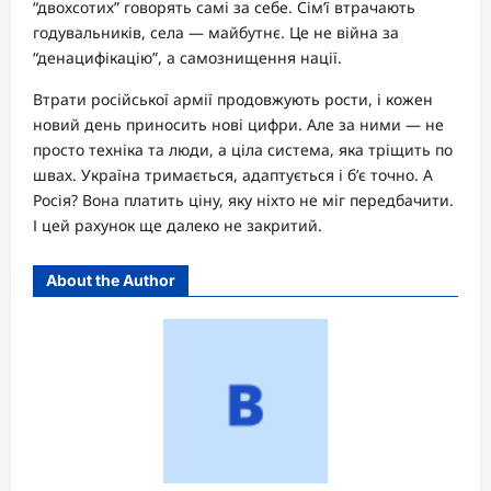
“двохсотих” говорять самі за себе. Сім’ї втрачають
годувальників, села — майбутнє. Це не війна за
“денацифікацію”, а самознищення нації.
Втрати російської армії продовжують рости, і кожен
новий день приносить нові цифри. Але за ними — не
просто техніка та люди, а ціла система, яка тріщить по
швах. Україна тримається, адаптується і б’є точно. А
Росія? Вона платить ціну, яку ніхто не міг передбачити.
І цей рахунок ще далеко не закритий.
About the Author