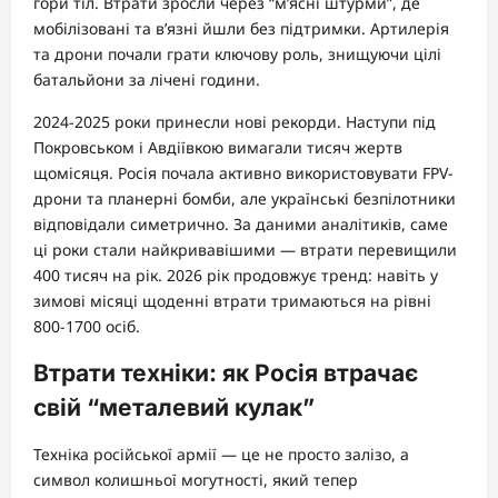
гори тіл. Втрати зросли через “м’ясні штурми”, де
мобілізовані та в’язні йшли без підтримки. Артилерія
та дрони почали грати ключову роль, знищуючи цілі
батальйони за лічені години.
2024-2025 роки принесли нові рекорди. Наступи під
Покровськом і Авдіївкою вимагали тисяч жертв
щомісяця. Росія почала активно використовувати FPV-
дрони та планерні бомби, але українські безпілотники
відповідали симетрично. За даними аналітиків, саме
ці роки стали найкривавішими — втрати перевищили
400 тисяч на рік. 2026 рік продовжує тренд: навіть у
зимові місяці щоденні втрати тримаються на рівні
800-1700 осіб.
Втрати техніки: як Росія втрачає
свій “металевий кулак”
Техніка російської армії — це не просто залізо, а
символ колишньої могутності, який тепер