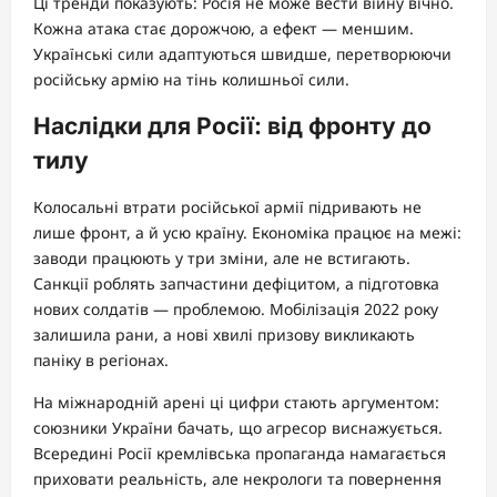
Ці тренди показують: Росія не може вести війну вічно.
Кожна атака стає дорожчою, а ефект — меншим.
Українські сили адаптуються швидше, перетворюючи
російську армію на тінь колишньої сили.
Наслідки для Росії: від фронту до
тилу
Колосальні втрати російської армії підривають не
лише фронт, а й усю країну. Економіка працює на межі:
заводи працюють у три зміни, але не встигають.
Санкції роблять запчастини дефіцитом, а підготовка
нових солдатів — проблемою. Мобілізація 2022 року
залишила рани, а нові хвилі призову викликають
паніку в регіонах.
На міжнародній арені ці цифри стають аргументом:
союзники України бачать, що агресор виснажується.
Всередині Росії кремлівська пропаганда намагається
приховати реальність, але некрологи та повернення