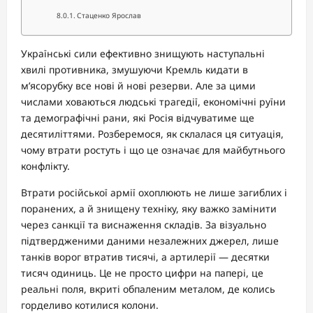
Стаценко Ярослав
Українські сили ефективно знищують наступальні
хвилі противника, змушуючи Кремль кидати в
м’ясорубку все нові й нові резерви. Але за цими
числами ховаються людські трагедії, економічні руїни
та демографічні рани, які Росія відчуватиме ще
десятиліттями. Розберемося, як склалася ця ситуація,
чому втрати ростуть і що це означає для майбутнього
конфлікту.
Втрати російської армії охоплюють не лише загиблих і
поранених, а й знищену техніку, яку важко замінити
через санкції та виснаження складів. За візуально
підтвердженими даними незалежних джерел, лише
танків ворог втратив тисячі, а артилерії — десятки
тисяч одиниць. Це не просто цифри на папері, це
реальні поля, вкриті обпаленим металом, де колись
горделиво котилися колони.