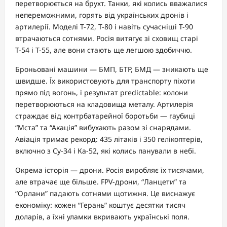
перетворюється на брухт. Танки, які колись вважалися
непереможними, горять від українських дронів і
артилерії. Моделі Т-72, Т-80 і навіть сучасніші Т-90
втрачаються сотнями. Росія витягує зі сховищ старі
Т-54 і Т-55, але вони стають ще легшою здобиччю.
Броньовані машини — БМП, БТР, БМД — зникають ще
швидше. Їх використовують для транспорту піхоти
прямо під вогонь, і результат predictable: колони
перетворюються на кладовища металу. Артилерія
страждає від контрбатарейної боротьби — гаубиці
“Мста” та “Акація” вибухають разом зі снарядами.
Авіація тримає рекорд: 435 літаків і 350 гелікоптерів,
включно з Су-34 і Ка-52, які колись панували в небі.
Окрема історія — дрони. Росія виробляє їх тисячами,
але втрачає ще більше. FPV-дрони, “Ланцети” та
“Орлани” падають сотнями щотижня. Це виснажує
економіку: кожен “Герань” коштує десятки тисяч
доларів, а їхні уламки вкривають українські поля.