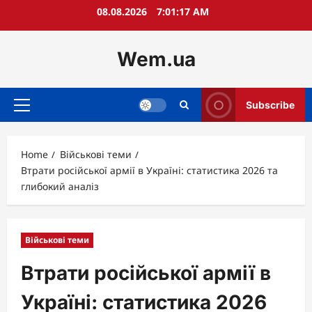
Skip
08.08.2026
7:01:19 AM
to
content
Wem.ua
Subscribe
Primary
Menu
Home
Військові теми
Втрати російської армії в Україні: статистика 2026 та
глибокий аналіз
Військові теми
Втрати російської армії в
Україні: статистика 2026