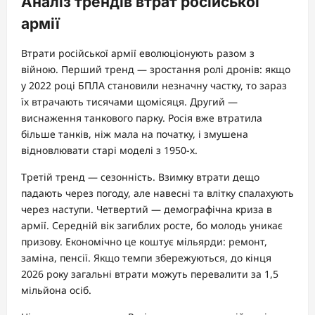
Аналіз трендів втрат російської
армії
Втрати російської армії еволюціонують разом з
війною. Перший тренд — зростання ролі дронів: якщо
у 2022 році БПЛА становили незначну частку, то зараз
їх втрачають тисячами щомісяця. Другий —
виснаження танкового парку. Росія вже втратила
більше танків, ніж мала на початку, і змушена
відновлювати старі моделі з 1950-х.
Третій тренд — сезонність. Взимку втрати дещо
падають через погоду, але навесні та влітку спалахують
через наступи. Четвертий — демографічна криза в
армії. Середній вік загиблих росте, бо молодь уникає
призову. Економічно це коштує мільярди: ремонт,
заміна, пенсії. Якщо темпи збережуються, до кінця
2026 року загальні втрати можуть перевалити за 1,5
мільйона осіб.