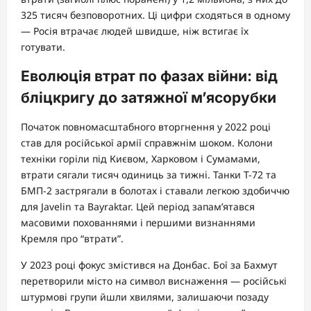
325 тисяч безповоротних. Ці цифри сходяться в одному
— Росія втрачає людей швидше, ніж встигає їх
готувати.
Еволюція втрат по фазах війни: від
бліцкригу до затяжної м’ясорубки
Початок повномасштабного вторгнення у 2022 році
став для російської армії справжнім шоком. Колони
техніки горіли під Києвом, Харковом і Сумамами,
втрати сягали тисяч одиниць за тижні. Танки Т-72 та
БМП-2 застрягали в болотах і ставали легкою здобиччю
для Javelin та Bayraktar. Цей період запам’ятався
масовими похованнями і першими визнаннями
Кремля про “втрати”.
У 2023 році фокус змістився на Донбас. Бої за Бахмут
перетворили місто на символ виснаження — російські
штурмові групи йшли хвилями, залишаючи позаду