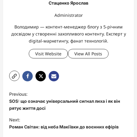
Стаценко Ярослав
Administrator
Володимир — контент-менеджер блогу з 5-річним
досвідом у створенні захопливого контенту. Експерт у
digital-маркетингу, фанат технологій.
Visit Website
View All Posts
P
Previous:
o
SOS: що означає універсальний сигнал лиха і як він
s
рятує життя досі
t
Next:
Роман Світан: від неба Макіївки до воєнних ефірів
n