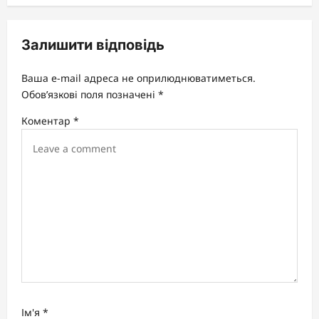
a
v
Залишити відповідь
i
g
Ваша e-mail адреса не оприлюднюватиметься.
a
Обов’язкові поля позначені
*
t
Коментар
*
i
o
n
Ім'я
*