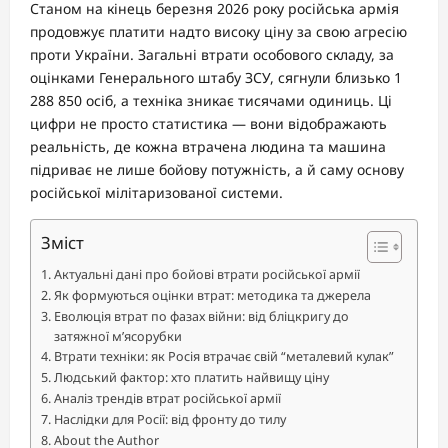
Станом на кінець березня 2026 року російська армія
продовжує платити надто високу ціну за свою агресію
проти України. Загальні втрати особового складу, за
оцінками Генерального штабу ЗСУ, сягнули близько 1
288 850 осіб, а техніка зникає тисячами одиниць. Ці
цифри не просто статистика — вони відображають
реальність, де кожна втрачена людина та машина
підриває не лише бойову потужність, а й саму основу
російської мілітаризованої системи.
Зміст
Актуальні дані про бойові втрати російської армії
Як формуються оцінки втрат: методика та джерела
Еволюція втрат по фазах війни: від бліцкригу до
затяжної м’ясорубки
Втрати техніки: як Росія втрачає свій “металевий кулак”
Людський фактор: хто платить найвищу ціну
Аналіз трендів втрат російської армії
Наслідки для Росії: від фронту до тилу
About the Author