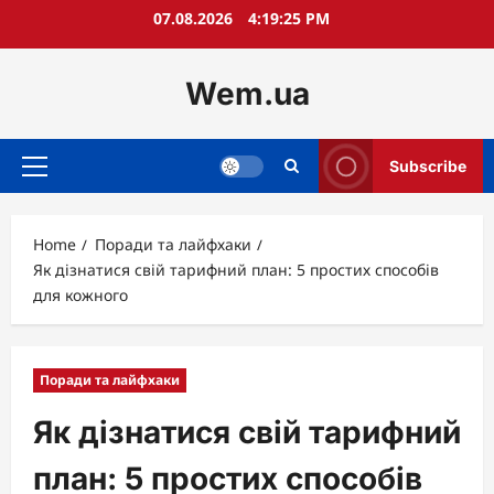
Skip
07.08.2026
4:19:26 PM
to
content
Wem.ua
Subscribe
Primary
Menu
Home
Поради та лайфхаки
Як дізнатися свій тарифний план: 5 простих способів
для кожного
Поради та лайфхаки
Як дізнатися свій тарифний
план: 5 простих способів