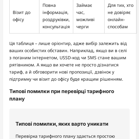
Повна
Займає
Для тих, хто
Візит до
інформація,
час,
не довіряє
офісу
роздруківки,
можливі
онлайн-
консультація
черги
способам
Ця таблиця – лише орієнтир, адже вибір залежить від
ваших особистих обставин. Наприклад, якщо ви в селі
з поганим інтернетом, USSD-код чи SMS стане вашим
рятівником. А якщо ви хочете не просто дізнатися
тариф, а й обговорити нові пропозиції, дзвінок у
підтримку чи візит до офісу буде кращим рішенням.
Типові помилки при перевірці тарифного
плану
Типові помилки, яких варто уникати
Перевірка тарифного плану здається простою