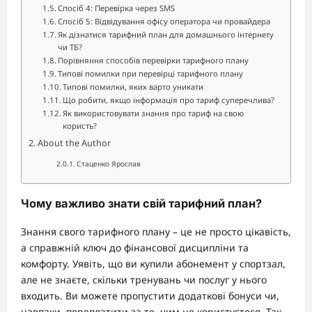
Спосіб 4: Перевірка через SMS
Спосіб 5: Відвідування офісу оператора чи провайдера
Як дізнатися тарифний план для домашнього інтернету
чи ТБ?
Порівняння способів перевірки тарифного плану
Типові помилки при перевірці тарифного плану
Типові помилки, яких варто уникати
Що робити, якщо інформація про тариф суперечлива?
Як використовувати знання про тариф на свою
користь?
About the Author
Стаценко Ярослав
Чому важливо знати свій тарифний план?
Знання свого тарифного плану – це не просто цікавість,
а справжній ключ до фінансової дисципліни та
комфорту. Уявіть, що ви купили абонемент у спортзал,
але не знаєте, скільки тренувань чи послуг у нього
входить. Ви можете пропустити додаткові бонуси чи,
навпаки, переплатити за те, чим не користуєтеся. Так