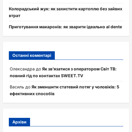
Колорадський жук: як захистити картоплю без зайвих
втрат
Приготування макаронів: як зварити ідеально al dente
Останні коментарі
Олександра
до
Як зв’язатися з оператором Світ ТВ:
повний гід по контактах SWEET.TV
Василь
до
Як зменшити статевий потяг у чоловіків: 5
ефективних способів
Архіви