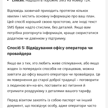
Lifecell:
Надішліть порожнє SMS на номер 124.
Відповідь зазвичай приходить протягом кількох
хвилин і містить основну інформацію про ваш план.
Цей спосіб хороший своєю простотою, але іноді текст
SMS буває надто стислим, без деталей. Якщо вам
потрібна розгорнута інформація, краще скористатися
додатком чи дзвінком у підтримку.
Спосіб 5: Відвідування офісу оператора чи
провайдера
Якщо ви з тих, хто любить живе спілкування, або якщо
жоден із попередніх способів не спрацював, можна
завітати до офісу вашого оператора чи провайдера. Це
як повернення до старої доброї традиції – поговорити
з людиною віч-на-віч, поставити всі питання й
отримати роздруківку з деталями вашого тарифу.
Перед візитом захопіть із собою паспорт чи інший
документ, що посвідчує особу, адже оператори часто