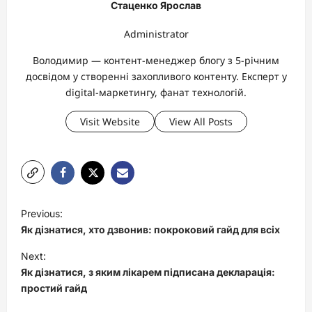
Стаценко Ярослав
Administrator
Володимир — контент-менеджер блогу з 5-річним
досвідом у створенні захопливого контенту. Експерт у
digital-маркетингу, фанат технологій.
Visit Website
View All Posts
P
Previous:
o
Як дізнатися, хто дзвонив: покроковий гайд для всіх
s
Next:
t
Як дізнатися, з яким лікарем підписана декларація:
простий гайд
n