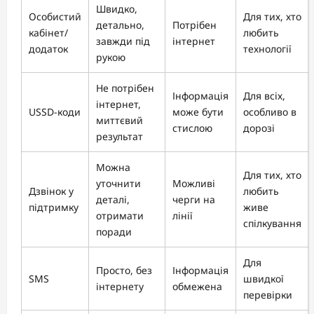
Швидко,
Особистий
Для тих, хто
детально,
Потрібен
кабінет/
любить
завжди під
інтернет
додаток
технології
рукою
Не потрібен
Інформація
Для всіх,
інтернет,
USSD-коди
може бути
особливо в
миттєвий
стислою
дорозі
результат
Можна
Для тих, хто
уточнити
Можливі
Дзвінок у
любить
деталі,
черги на
підтримку
живе
отримати
лінії
спілкування
поради
Для
Просто, без
Інформація
SMS
швидкої
інтернету
обмежена
перевірки