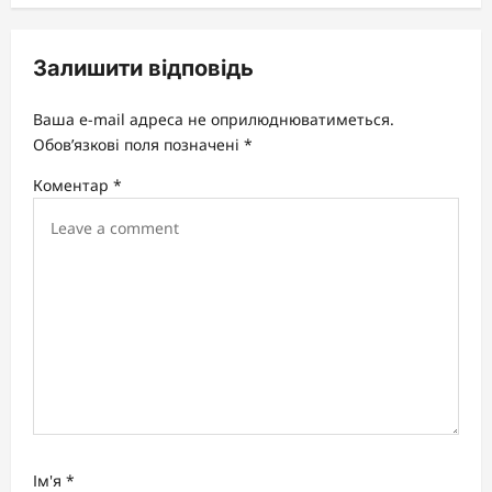
a
v
Залишити відповідь
i
g
Ваша e-mail адреса не оприлюднюватиметься.
a
Обов’язкові поля позначені
*
t
Коментар
*
i
o
n
Ім'я
*