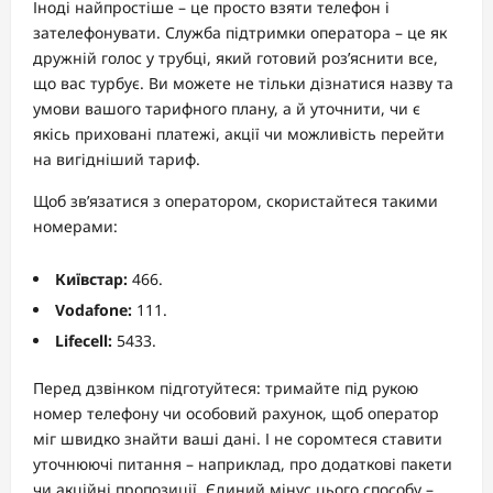
Іноді найпростіше – це просто взяти телефон і
зателефонувати. Служба підтримки оператора – це як
дружній голос у трубці, який готовий роз’яснити все,
що вас турбує. Ви можете не тільки дізнатися назву та
умови вашого тарифного плану, а й уточнити, чи є
якісь приховані платежі, акції чи можливість перейти
на вигідніший тариф.
Щоб зв’язатися з оператором, скористайтеся такими
номерами:
Київстар:
466.
Vodafone:
111.
Lifecell:
5433.
Перед дзвінком підготуйтеся: тримайте під рукою
номер телефону чи особовий рахунок, щоб оператор
міг швидко знайти ваші дані. І не соромтеся ставити
уточнюючі питання – наприклад, про додаткові пакети
чи акційні пропозиції. Єдиний мінус цього способу –