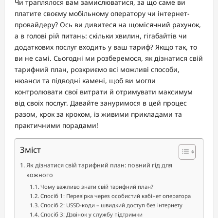
Чи траплялося вам замислюватися, за що саме ви
платите своєму мобільному оператору чи інтернет-
провайдеру? Ось ви дивитеся на щомісячний рахунок,
а в голові рій питань: скільки хвилин, гігабайтів чи
додаткових послуг входить у ваш тариф? Якщо так, то
ви не самі. Сьогодні ми розберемося, як дізнатися свій
тарифний план, розкриємо всі можливі способи,
нюанси та підводні камені, щоб ви могли
контролювати свої витрати й отримувати максимум
від своїх послуг. Давайте зануримося в цей процес
разом, крок за кроком, із живими прикладами та
практичними порадами!
Зміст
Як дізнатися свій тарифний план: повний гід для
кожного
Чому важливо знати свій тарифний план?
Спосіб 1: Перевірка через особистий кабінет оператора
Спосіб 2: USSD-коди – швидкий доступ без інтернету
Спосіб 3: Дзвінок у службу підтримки