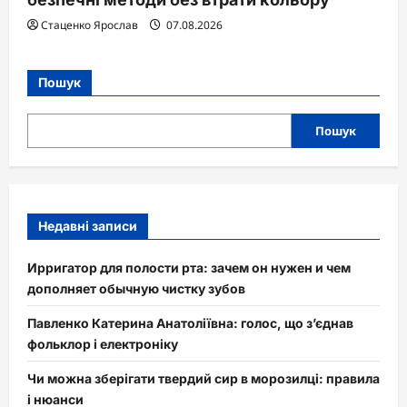
Стаценко Ярослав
07.08.2026
Пошук
Пошук
Недавні записи
Ирригатор для полости рта: зачем он нужен и чем
дополняет обычную чистку зубов
Павленко Катерина Анатоліївна: голос, що з’єднав
фольклор і електроніку
Чи можна зберігати твердий сир в морозилці: правила
і нюанси