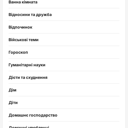
Ванна кімната
Відносини та дружба
Відпочинок
Військові теми
Гороскоп
Гуманітарні науки
Дієти та схуднення
Дім
Діти
Домашнє господарство
Домашні улюбленці