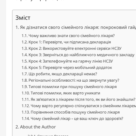
Зміст
Як дізнатися свого сімейного лікаря: покроковий га
Чому важливо знати свого сімейного лікаря?
Крок 1: Перевірте, чи підписана декларація
Крок 2: Використовуйте електронні сервіси НСЗУ
Крок 3: Зверніться до найближчого медичного закладу
Крок 4: Зателефонуйте на гарячу лінію НСЗУ
Крок 5: Перевірте через мобільний додаток
Що робити, якщо декларації немає?
Регіональні особливості: на що звернути увагу?
Типові помилки при пошуку сімейного лікаря
Типові помилки, яких варто уникати
Як зв’язатися з лікарем після того, як ви його знайшли?
Чому варто регулярно спілкуватися з сімейним лікаре
Порівняння способів пошуку сімейного лікаря
Чому сімейний лікар – це ваш ключ до здоров’я?
About the Author