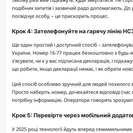
подібних запитів і зазвичай радо допомагають. До р
посвідчує особу, – це прискорить процес.
Крок 4: Зателефонуйте на гарячу лінію НС
Ще один простий і доступний спосіб – зателефонува
України. Номер 16-77 працює безкоштовно з будь-
з’ясувати, чи є у вас підписана декларація, і підка
що робити, якщо декларації немає, і як обрати ново
Цей спосіб особливо зручний для людей похилого ві
Просто наберіть номер, дочекайтеся відповіді (час
потрібну інформацію. Оператори говорять зрозуміл
Крок 5: Перевірте через мобільний додато
У 2025 році технології йдуть вперед семимильними 