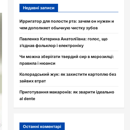
Недавні записи
Ирригатор для полости рта: зачем он нужен и
чем дополняет обычную чистку зубов
Павленко Катерина Анатоліївна: голос, що
з’єднав фольклор і електроніку
Чи можна зберігати твердий сир в морозилці:
правила і нюанси
Колорадський жук: як захистити картоплю без
зайвих втрат
Приготування макаронів: як зварити ідеально
al dente
Останні коментарі