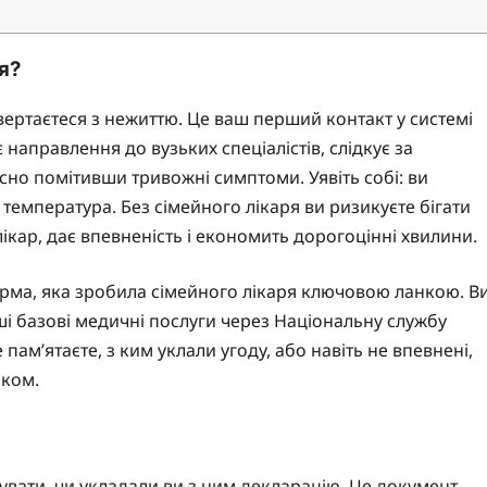
я?
звертаєтеся з нежиттю. Це ваш перший контакт у системі
направлення до вузьких спеціалістів, слідкує за
сно помітивши тривожні симптоми. Уявіть собі: ви
я температура. Без сімейного лікаря ви ризикуєте бігати
 лікар, дає впевненість і економить дорогоцінні хвилини.
форма, яка зробила сімейного лікаря ключовою ланкою. В
ші базові медичні послуги через Національну службу
пам’ятаєте, з ким уклали угоду, або навіть не впевнені,
оком.
я
увати, чи укладали ви з ним декларацію. Це документ,