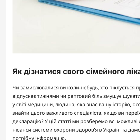
Як дізнатися свого сімейного лі
Чи замислювалися ви коли-небудь, хто піклується п
відпускає тижнями чи раптовий біль змушує шукати
у світі медицини, людина, яка знає вашу історію, о
знайти цього важливого спеціаліста, якщо ви переї
декларацію? У цій статті ми розберемо всі можливі
нюанси системи охорони здоров’я в Україні та да
потрібну інформацію.