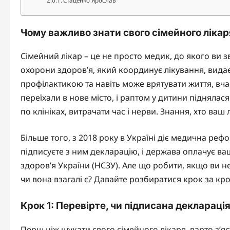
Стаценко Ярослав
Чому важливо знати свого сімейного лікар
Сімейний лікар – це не просто медик, до якого ви 
охорони здоров’я, який координує лікування, видає 
профілактикою та навіть може врятувати життя, вча
переїхали в нове місто, і раптом у дитини піднялас
по клініках, витрачати час і нерви. Знання, хто ваш
Більше того, з 2018 року в Україні діє медична ре
підписуєте з ним декларацію, і держава оплачує ва
здоров’я України (НСЗУ). Але що робити, якщо ви не 
чи вона взагалі є? Давайте розбиратися крок за кр
Крок 1: Перевірте, чи підписана деклараці
Перш ніж шукати свого сімейного лікаря, варто з’яс