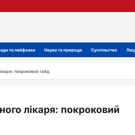
ади та лайфхаки
Наука та природа
Суспільство
Люд
лікаря: покроковий гайд
йного лікаря: покроковий