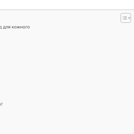
йд для кожного
м?