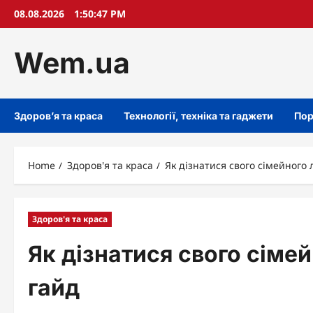
Skip
08.08.2026
1:50:48 PM
to
content
Wem.ua
Здоров’я та краса
Технології, техніка та гаджети
Пор
Home
Здоров'я та краса
Як дізнатися свого сімейного 
Здоров'я та краса
Як дізнатися свого сіме
гайд