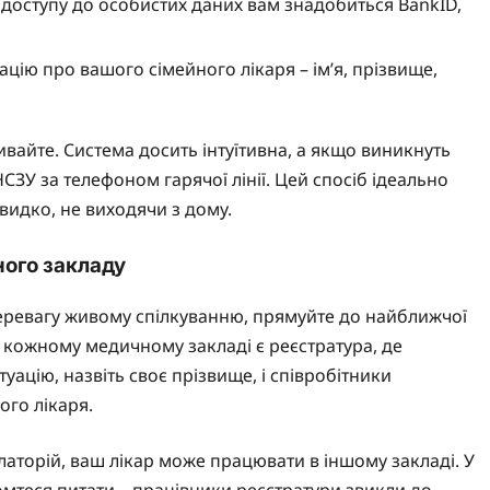
я доступу до особистих даних вам знадобиться BankID,
ацію про вашого сімейного лікаря – ім’я, прізвище,
вайте. Система досить інтуїтивна, а якщо виникнуть
ЗУ за телефоном гарячої лінії. Цей спосіб ідеально
видко, не виходячи з дому.
ного закладу
перевагу живому спілкуванню, прямуйте до найближчої
У кожному медичному закладі є реєстратура, де
туацію, назвіть своє прізвище, і співробітники
го лікаря.
булаторій, ваш лікар може працювати в іншому закладі. У
ромтеся питати – працівники реєстратури звикли до