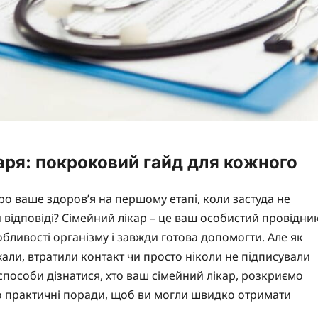
каря: покроковий гайд для кожного
ро ваше здоров’я на першому етапі, коли застуда не
 відповіді? Сімейний лікар – це ваш особистий провідни
собливості організму і завжди готова допомогти. Але як
хали, втратили контакт чи просто ніколи не підписували
 способи дізнатися, хто ваш сімейний лікар, розкриємо
мо практичні поради, щоб ви могли швидко отримати