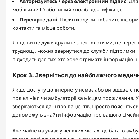
Авторизуйтесь через електронний підпис
: Дл
мобільний ID або інший спосіб ідентифікації.
Перевірте дані
: Після входу ви побачите інформ
контакти та місце роботи.
Якщо ви не дуже дружите з технологіями, не пережи
труднощі, можна звернутися до служби підтримки НС
підходить для тих, хто хоче отримати інформацію ш
Крок 3: Зверніться до найближчого медич
Якщо доступу до інтернету немає або ви віддаєте 
поліклініки чи амбулаторії за місцем проживання. 
зберігаються дані про пацієнтів. Просто поясніть си
допоможуть знайти інформацію про вашого сімейно
Але майте на увазі: у великих містах, де багато ам
такому разі вам підкажуть, куди звертатися. Не со