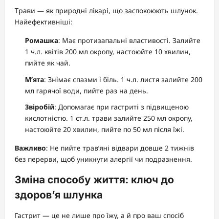
Трави — як природні лікарі, що заспокоюють шлунок.
Найефективніші:
Ромашка
: Має протизапальні властивості. Залийте
1 ч.л. квітів 200 мл окропу, настоюйте 10 хвилин,
пийте як чай.
М’ята
: Знімає спазми і біль. 1 ч.л. листя залийте 200
мл гарячої води, пийте раз на день.
Звіробій
: Допомагає при гастриті з підвищеною
кислотністю. 1 ст.л. трави залийте 250 мл окропу,
настоюйте 20 хвилин, пийте по 50 мл після їжі.
Важливо
: Не пийте трав’яні відвари довше 2 тижнів
без перерви, щоб уникнути алергії чи подразнення.
Зміна способу життя: ключ до
здоров’я шлунка
Гастрит — це не лише про їжу, а й про ваш спосіб