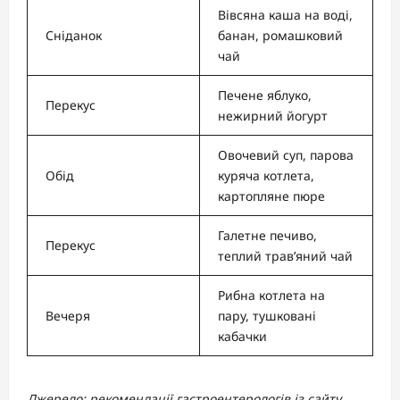
Вівсяна каша на воді,
Сніданок
банан, ромашковий
чай
Печене яблуко,
Перекус
нежирний йогурт
Овочевий суп, парова
Обід
куряча котлета,
картопляне пюре
Галетне печиво,
Перекус
теплий трав’яний чай
Рибна котлета на
Вечеря
пару, тушковані
кабачки
Джерело: рекомендації гастроентерологів із сайту