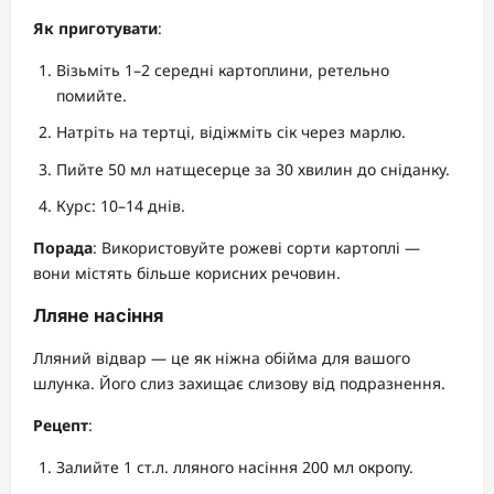
Як приготувати
:
Візьміть 1–2 середні картоплини, ретельно
помийте.
Натріть на тертці, відіжміть сік через марлю.
Пийте 50 мл натщесерце за 30 хвилин до сніданку.
Курс: 10–14 днів.
Порада
: Використовуйте рожеві сорти картоплі —
вони містять більше корисних речовин.
Лляне насіння
Лляний відвар — це як ніжна обійма для вашого
шлунка. Його слиз захищає слизову від подразнення.
Рецепт
:
Залийте 1 ст.л. лляного насіння 200 мл окропу.