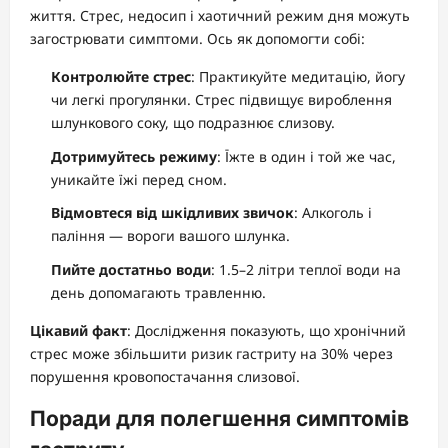
життя. Стрес, недосип і хаотичний режим дня можуть
загострювати симптоми. Ось як допомогти собі:
Контролюйте стрес
: Практикуйте медитацію, йогу
чи легкі прогулянки. Стрес підвищує вироблення
шлункового соку, що подразнює слизову.
Дотримуйтесь режиму
: Їжте в один і той же час,
уникайте їжі перед сном.
Відмовтеся від шкідливих звичок
: Алкоголь і
паління — вороги вашого шлунка.
Пийте достатньо води
: 1.5–2 літри теплої води на
день допомагають травленню.
Цікавий факт
: Дослідження показують, що хронічний
стрес може збільшити ризик гастриту на 30% через
порушення кровопостачання слизової.
Поради для полегшення симптомів