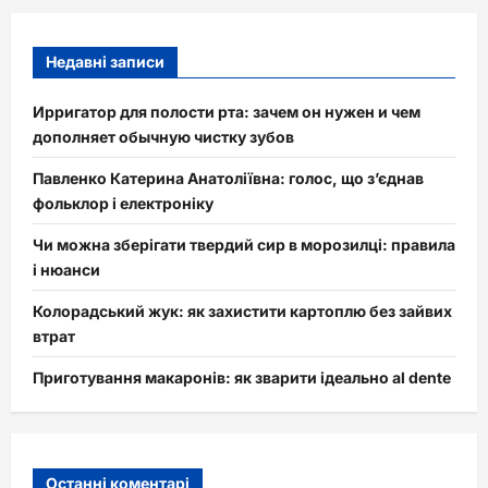
Недавні записи
Ирригатор для полости рта: зачем он нужен и чем
дополняет обычную чистку зубов
Павленко Катерина Анатоліївна: голос, що з’єднав
фольклор і електроніку
Чи можна зберігати твердий сир в морозилці: правила
і нюанси
Колорадський жук: як захистити картоплю без зайвих
втрат
Приготування макаронів: як зварити ідеально al dente
Останні коментарі