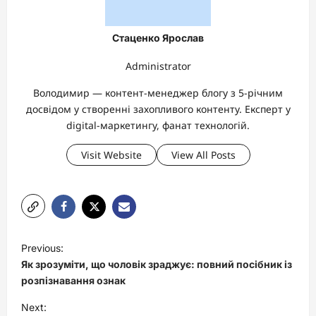
Стаценко Ярослав
Administrator
Володимир — контент-менеджер блогу з 5-річним
досвідом у створенні захопливого контенту. Експерт у
digital-маркетингу, фанат технологій.
Visit Website
View All Posts
P
Previous:
o
Як зрозуміти, що чоловік зраджує: повний посібник із
s
розпізнавання ознак
t
Next: