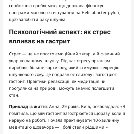
серйозною проблемою, що держава фінансує
програми масового тестування на Helicobacter pylori,
щоб запобігти раку шлунка.
Психологічний аспект: як стрес
впливає на гастрит
Стрес — це не просто емоційний тягар, а й фізичний
удар по вашому шлунку. Під час стресу організм
виробляє більше кортизолу, який стимулює секрецію
шлункового соку. Це подразнює слизову і загострює
гастрит. Практики релаксації, як медитація чи
прогулянки на природі, можуть значно полегшити
стан.
Приклад із життя
: Анна, 29 років, Київ, розповідала: «Я
помітила, що мій гастрит загострюється щоразу, коли я
нервую на роботі. Почала практикувати 10-хвилинну
медитацію щовечора — і болі стали рідшими!»