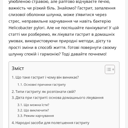
улюбленою стравою, але раптово відчуваєте печію,
важкість чи різкий біль. Знайомо? Гастрит, запалення
слизової оболонки шлунка, може з’явитися через
стрес, неправильне харчування чи навіть бактерію
Helicobacter pylori. Але не поспішайте панікувати! У цій
статті ми розберемо, як лікувати гастрит в домашніх
умовах, використовуючи природні методи, дієту та
прості зміни в способі життя. Готові повернути своєму
шлунку спокій і гармонію? Тоді давайте почнемо!
Зміст
Що таке гастрит і чому він виникає?
Основні причини гастриту
Типи гастриту: як розпізнати свій?
Дієта при гастриті: основа домашнього лікування
Що можна їсти?
Що виключити?
Режим харчування
Народні засоби для полегшення гастриту