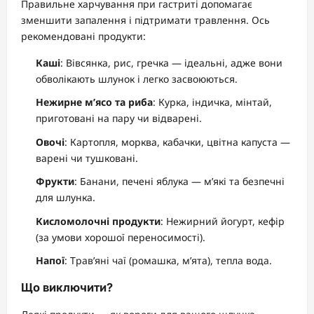
Правильне харчування при гастриті допомагає
зменшити запалення і підтримати травлення. Ось
рекомендовані продукти:
Каші
: Вівсянка, рис, гречка — ідеальні, адже вони
обволікають шлунок і легко засвоюються.
Нежирне м’ясо та риба
: Курка, індичка, мінтай,
приготовані на пару чи відварені.
Овочі
: Картопля, морква, кабачки, цвітна капуста —
варені чи тушковані.
Фрукти
: Банани, печені яблука — м’які та безпечні
для шлунка.
Кисломолочні продукти
: Нежирний йогурт, кефір
(за умови хорошої переносимості).
Напої
: Трав’яні чаї (ромашка, м’ята), тепла вода.
Що виключити?