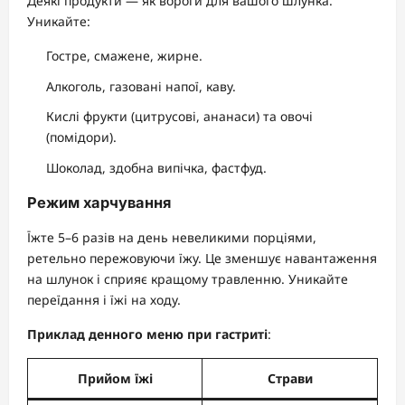
Деякі продукти — як вороги для вашого шлунка.
Уникайте:
Гостре, смажене, жирне.
Алкоголь, газовані напої, каву.
Кислі фрукти (цитрусові, ананаси) та овочі
(помідори).
Шоколад, здобна випічка, фастфуд.
Режим харчування
Їжте 5–6 разів на день невеликими порціями,
ретельно пережовуючи їжу. Це зменшує навантаження
на шлунок і сприяє кращому травленню. Уникайте
переїдання і їжі на ходу.
Приклад денного меню при гастриті
:
Прийом їжі
Страви