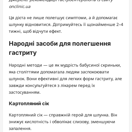
onclinic.ua
Ця дієта не лише полегшує симптоми, а й допомагає
шлунку відновитися. Дотримуйтесь її щонайменше 2–4
тижні, щоб відчути ефект.
Народні засоби для полегшення
гастриту
Народні методи — це як мудрість бабусиної скриньки,
яка століттями допомагала людям заспокоювати
шлунок. Вони ефективні для легких форм гастриту, але
завжди консультуйтеся з лікарем перед їх
застосуванням.
Картопляний сік
Картопляний сік — справжній герой для шлунка. Він
знижує кислотність і обволікає слизову, зменшуючи
запалення.