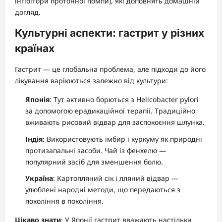
інгібітори протонної помпи), які доповнять домашній
догляд.
Культурні аспекти: гастрит у різних
країнах
Гастрит — це глобальна проблема, але підходи до його
лікування варіюються залежно від культури:
Японія
: Тут активно борються з Helicobacter pylori
за допомогою ерадикаційної терапії. Традиційно
вживають рисовий відвар для заспокоєння шлунка.
Індія
: Використовують імбир і куркуму як природні
протизапальні засоби. Чай із фенхелю —
популярний засіб для зменшення болю.
Україна
: Картопляний сік і лляний відвар —
улюблені народні методи, що передаються з
покоління в покоління.
Цікаво знати
: У Японії гастрит вважають настільки