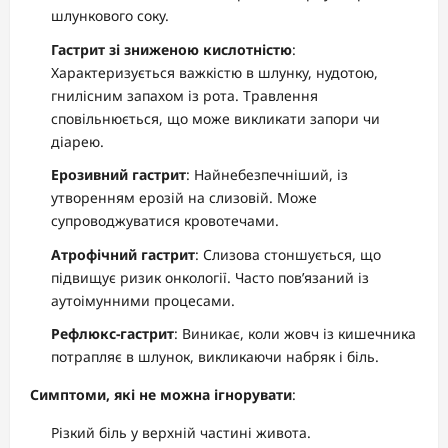
шлункового соку.
Гастрит зі зниженою кислотністю
:
Характеризується важкістю в шлунку, нудотою,
гнилісним запахом із рота. Травлення
сповільнюється, що може викликати запори чи
діарею.
Ерозивний гастрит
: Найнебезпечніший, із
утворенням ерозій на слизовій. Може
супроводжуватися кровотечами.
Атрофічний гастрит
: Слизова стоншується, що
підвищує ризик онкології. Часто пов’язаний із
аутоімунними процесами.
Рефлюкс-гастрит
: Виникає, коли жовч із кишечника
потрапляє в шлунок, викликаючи набряк і біль.
Симптоми, які не можна ігнорувати
:
Різкий біль у верхній частині живота.