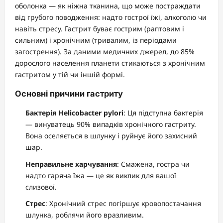
оболонка — як ніжна тканина, що може постраждати
від грубого поводження: надто гострої їжі, алкоголю чи
навіть стресу. Гастрит буває гострим (раптовим і
сильним) і хронічним (тривалим, із періодами
загострення). За даними медичних джерел, до 85%
дорослого населення планети стикаються з хронічним
гастритом у тій чи іншій формі.
Основні причини гастриту
Бактерія Helicobacter pylori
: Ця підступна бактерія
— винуватець 90% випадків хронічного гастриту.
Вона оселяється в шлунку і руйнує його захисний
шар.
Неправильне харчування
: Смажена, гостра чи
надто гаряча їжа — це як виклик для вашої
слизової.
Стрес
: Хронічний стрес погіршує кровопостачання
шлунка, роблячи його вразливим.