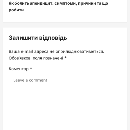
Як болить апендицит: симптоми, причини та що
n
робити
a
v
i
Залишити відповідь
g
a
Ваша e-mail адреса не оприлюднюватиметься.
t
Обов’язкові поля позначені
*
i
Коментар
*
o
n