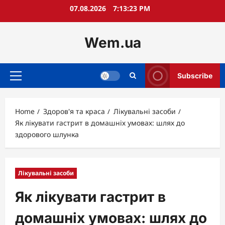
Skip
07.08.2026
7:13:24 PM
to
content
Wem.ua
Subscribe
Primary
Menu
Home
Здоров'я та краса
Лікувальні засоби
Як лікувати гастрит в домашніх умовах: шлях до
здорового шлунка
Лікувальні засоби
Як лікувати гастрит в
домашніх умовах: шлях до