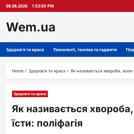
Skip
08.08.2026
1:53:04 PM
to
content
Wem.ua
Здоров’я та краса
Технології, техніка та гаджети
Пор
Home
Здоров'я та краса
Як називається хвороба, коли п
Здоров'я та краса
Як називається хвороба,
їсти: поліфагія