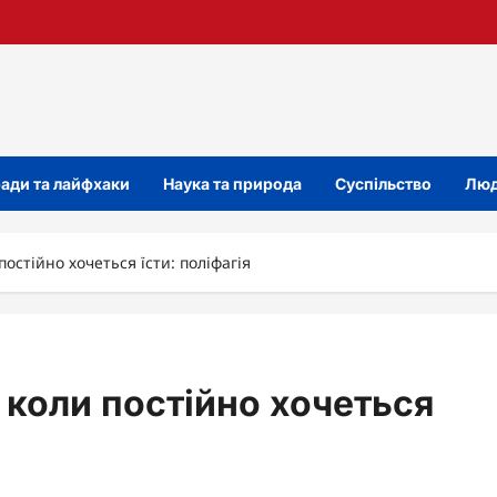
ади та лайфхаки
Наука та природа
Суспільство
Люд
остійно хочеться їсти: поліфагія
 коли постійно хочеться