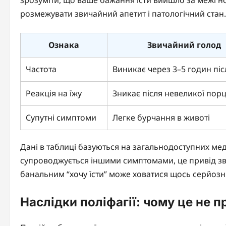
розмежувати звичайний апетит і патологічний стан.
Ознака
Звичайний голод
Частота
Виникає через 3–5 годин післ
Реакція на їжу
Зникає після невеликої порц
Супутні симптоми
Легке бурчання в животі
Дані в таблиці базуються на загальнодоступних ме
супроводжується іншими симптомами, це привід звер
банальним “хочу їсти” може ховатися щось серйозн
Наслідки поліфагії: чому це не п