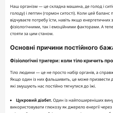
Наш організм — це складна машина, де голод і сит
голоду) і лептин (гормон ситості). Коли цей баланс
відчуваєте потребу їсти, навіть якщо енергетичних
фізіологічними, так і емоційними факторами. А те
стояти за цим станом.
Основні причини постійного баж
Фізіологічні тригери: коли тіло кричить пр
Тіло людини — це не просто набір органів, а справ
Якщо один із них фальшивить, це може призвести до
які змушують нас постійно тягнутися до їжі.
Цукровий діабет.
Один із найпоширеніших винув
використовувати глюкозу як джерело енергії через н