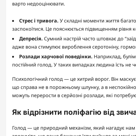
варто недооцінювати.
Стрес і тривога.
У складні моменти життя багато
заспокоїтися. Це пояснюється підвищенням рівня к
Депресія.
Сумний настрій часто штовхає до “заї
адже вона стимулює вироблення серотоніну, гормо
Розлади харчової поведінки.
Наприклад, булім
постійний голод. У таких випадках людина їсть не ч
Психологічний голод — це хитрий ворог. Він маскуєт
що справа не в порожньому шлунку, а в неспокійном
можуть перерости в серйозні розлади, які потребу
Як відрізнити поліфагію від звич
Голод — це природний механізм, який нагадує нам п
зрозуміти, що ваше бажання їсти вийшло за межі н