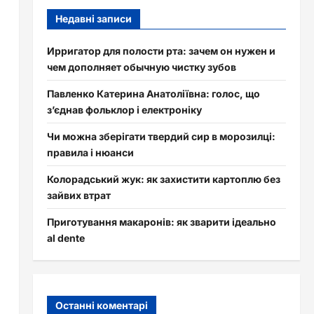
Недавні записи
Ирригатор для полости рта: зачем он нужен и
чем дополняет обычную чистку зубов
Павленко Катерина Анатоліївна: голос, що
з’єднав фольклор і електроніку
Чи можна зберігати твердий сир в морозилці:
правила і нюанси
Колорадський жук: як захистити картоплю без
зайвих втрат
Приготування макаронів: як зварити ідеально
al dente
Останні коментарі