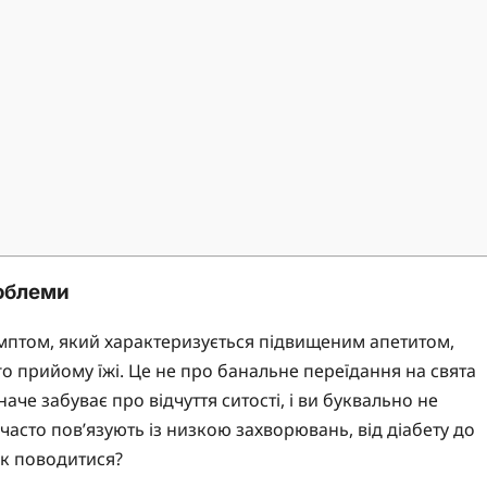
роблеми
 симптом, який характеризується підвищеним апетитом,
го прийому їжі. Це не про банальне переїдання на свята
аче забуває про відчуття ситості, і ви буквально не
часто пов’язують із низкою захворювань, від діабету до
ак поводитися?