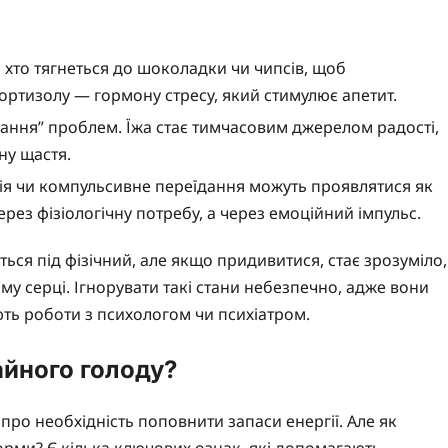
 хто тягнеться до шоколадки чи чипсів, щоб
ортизолу — гормону стресу, який стимулює апетит.
дання” проблем. Їжа стає тимчасовим джерелом радості,
ну щастя.
ія чи компульсивне переїдання можуть проявлятися як
ерез фізіологічну потребу, а через емоційний імпульс.
ься під фізічний, але якщо придивитися, стає зрозуміло,
у серці. Ігнорувати такі стани небезпечно, адже вони
ють роботи з психологом чи психіатром.
айного голоду?
ро необхідність поповнити запаси енергії. Але як
орми? Є кілька ключових ознак, які допомагають