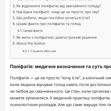
Як відрізнити поліфагію від звичайного голоду?
Наслідки поліфагії: чому це не просто про їжу?
Що робити, якщо постійно хочеться їсти?
Цікаві факти про поліфагію та голод
Цікаві факти
Як жити з поліфагією: довгострокові рішення
About the Author
Стаценко Ярослав
Поліфагія: медичне визначення та суть п
Поліфагія — це не просто “хочу їсти”, а клінічний
коли людина відчуває голод навіть після достатньо
чи любов до смачненького. Це стан, коли організм н
можете зупинитися. У медичній практиці поліфагію 
психологічних розладів. Але що саме змушує тіло т