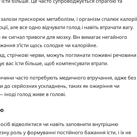
у їсти більше. Це часто супроводжується спрагою та
залози прискорює метаболізм, і організм спалює калорії
ії, але все одно відчувати голод і навіть втрачати вагу.
 як сигнал тривоги для мозку. Він вимагає негайного
ажання з’їсти щось солодке чи калорійне.
д, стрічкові черви, можуть поглинати поживні речовини
шує вас їсти більше, щоб компенсувати втрати.
ричини часто потребують медичного втручання, адже без
и до серйозних ускладнень, таких як ожиріння чи
 іноді голод живе в голові.
ею
осіб відволіктися чи навіть заповнити внутрішню
ну роль у формуванні постійного бажання їсти, і їх не