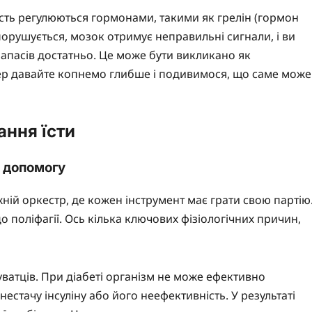
ість регулюються гормонами, такими як грелін (гормон
 порушується, мозок отримує неправильні сигнали, і ви
 запасів достатньо. Це може бути викликано як
пер давайте копнемо глибше і подивимося, що саме може
ання їсти
о допомогу
жній оркестр, де кожен інструмент має грати свою партію
 поліфагії. Ось кілька ключових фізіологічних причин,
атців. При діабеті організм не може ефективно
естачу інсуліну або його неефективність. У результаті