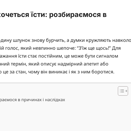
хочеться їсти: розбираємося в
 годину шлунок знову бурчить, а думки кружляють навкол
ій голос, який невпинно шепоче: “З’їж ще щось!” Для
ажання їсти стає постійним, це може бути сигналом
ний термін, який описує надмірний апетит або
це за стан, чому він виникає і як з ним боротися.
раємося в причинах і наслідках