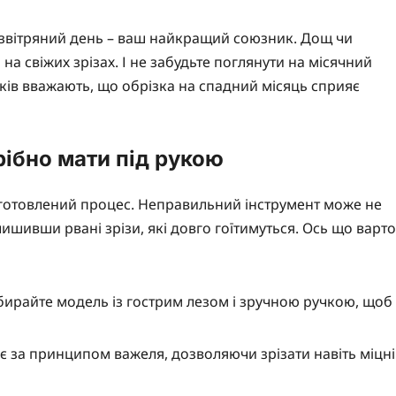
безвітряний день – ваш найкращий союзник. Дощ чи
на свіжих зрізах. І не забудьте поглянути на місячний
иків вважають, що обрізка на спадний місяць сприяє
рібно мати під рукою
ідготовлений процес. Неправильний інструмент може не
ишивши рвані зрізи, які довго гоїтимуться. Ось що варто
Обирайте модель із гострим лезом і зручною ручкою, щоб
ює за принципом важеля, дозволяючи зрізати навіть міцні