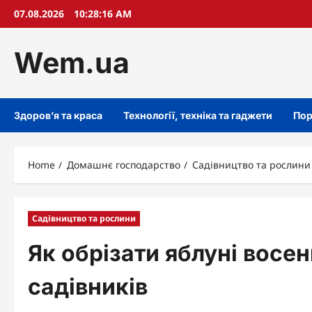
Skip
07.08.2026
10:28:17 AM
to
content
Wem.ua
Здоров’я та краса
Технології, техніка та гаджети
Пор
Home
Домашнє господарство
Садівництво та рослини
Садівництво та рослини
Як обрізати яблуні восе
садівників