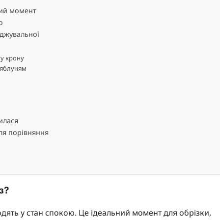
ний момент
ю
оджувальної
у крону
 яблуням
илася
для порівняння
з?
одять у стан спокою. Це ідеальний момент для обрізки,