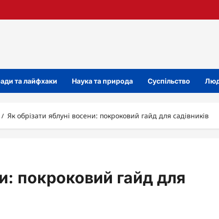
ади та лайфхаки
Наука та природа
Суспільство
Люд
Як обрізати яблуні восени: покроковий гайд для садівників
ни: покроковий гайд для