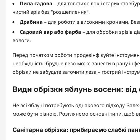
Пила садова
– для товстих гілок і старих стовб
чистий зріз без “розщеплення”.
Драбина
– для роботи з високими кронами. Безп
Садовий вар або фарба
– для обробки зрізів ді
вологи.
Перед початком роботи продезінфікуйте інструмен
необхідність: брудне лезо може занести в рану інфек
обрізки не забудьте заточити леза – гострий інстру
Види обрізки яблунь восени: від
Не всі яблуні потребують однакового підходу. Залеж
може бути різною. Розглянемо основні типи, щоб в
Санітарна обрізка: прибираємо слабкі лан