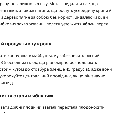
еву, незалежно від віку. Мета – видалити все, що
ені гілки, а також пагони, що ростуть усередину крони й
ий дерево тягне за собою без користі. Видаляючи їх, ви
ибкових захворювань і полегшуєте життя яблуні перед
 й продуктивну крону
вати крону, яка в майбутньому забезпечить рясний
з 3-5 основних гілок, що рівномірно розподіляють
острим кутом до стовбура (менше 45 градусів), адже вони
ж укорочуйте центральний провідник, якщо він значно
вигляд.
життя старим яблуням
авати дрібні плоди чи взагалі перестала плодоносити,