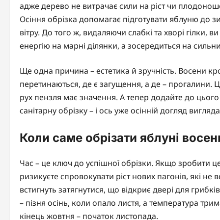
адже дерево не витрачає сили на ріст чи плодоноше
Осіння обрізка допомагає підготувати яблуню до 
вітру. До того ж, видаляючи слабкі та хворі гілки,
енергію на марні ділянки, а зосередиться на сильни
Ще одна причина – естетика й зручність. Восени крона
перетинаються, де є загущення, а де – прогалини. 
рух пензля має значення. А тепер додайте до цього
санітарну обрізку – і ось уже осінній догляд вигля
Коли саме обрізати яблуні восе
Час – це ключ до успішної обрізки. Якщо зробити ц
ризикуєте спровокувати ріст нових пагонів, які не в
встигнуть затягнутися, що відкриє двері для грибк
– пізня осінь, коли опало листя, а температура трим
кінець жовтня – початок листопада.