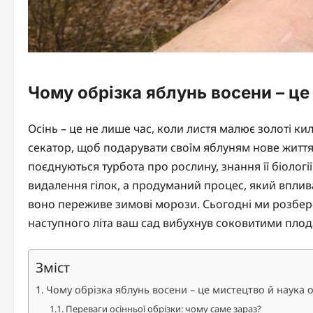
Чому обрізка яблунь восени – це
Осінь – це не лише час, коли листя малює золоті ки
секатор, щоб подарувати своїм яблуням нове життя.
поєднуються турбота про рослину, знання її біології 
видалення гілок, а продуманий процес, який впливає
воно переживе зимові морози. Сьогодні ми розбер
наступного літа ваш сад вибухнув соковитими плод
Зміст
Чому обрізка яблунь восени – це мистецтво й наука
Переваги осінньої обрізки: чому саме зараз?