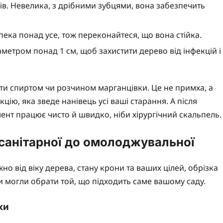
урів. Невелика, з дрібними зубцями, вона забезпечить
ека понад усе, тож переконайтеся, що вона стійка.
аметром понад 1 см, щоб захистити дерево від інфекцій і
ти спиртом чи розчином марганцівки. Це не примха, а
цію, яка зведе нанівець усі ваші старання. А після
мент працює чисто й швидко, ніби хірургічний скальпель.
 санітарної до омолоджувальної
но від віку дерева, стану крони та ваших цілей, обрізка
и могли обрати той, що підходить саме вашому саду.
ки