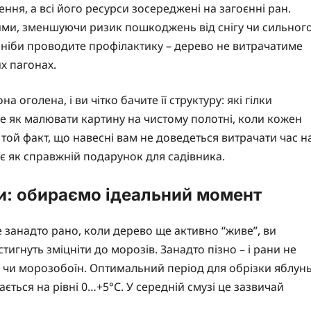
ння, а всі його ресурси зосереджені на загоєнні ран.
зими, зменшуючи ризик пошкоджень від снігу чи сильног
 ви ніби проводите профілактику – дерево не витрачатиме
х пагонах.
 оголена, і ви чітко бачите її структуру: які гілки
Це як малювати картину на чистому полотні, коли кожен
 той факт, що навесні вам не доведеться витрачати час н
дає як справжній подарунок для садівника.
ни: обираємо ідеальний момент
е занадто рано, коли дерево ще активно “живе”, ви
стигнуть зміцніти до морозів. Занадто пізно – і рани не
ів чи морозобоїн. Оптимальний період для обрізки яблун
ається на рівні 0…+5°C. У середній смузі це зазвичай