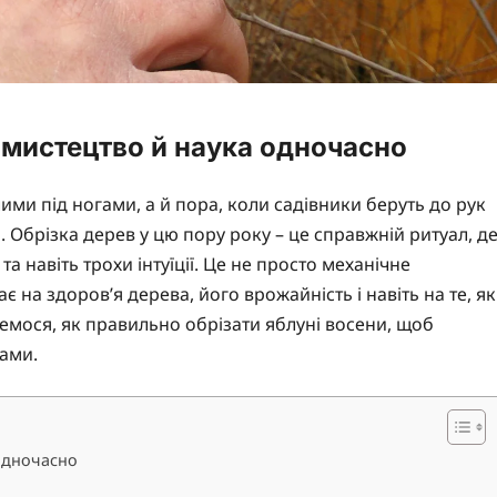
 мистецтво й наука одночасно
лими під ногами, а й пора, коли садівники беруть до рук
 Обрізка дерев у цю пору року – це справжній ритуал, д
та навіть трохи інтуїції. Це не просто механічне
 на здоров’я дерева, його врожайність і навіть на те, як
емося, як правильно обрізати яблуні восени, щоб
ами.
 одночасно