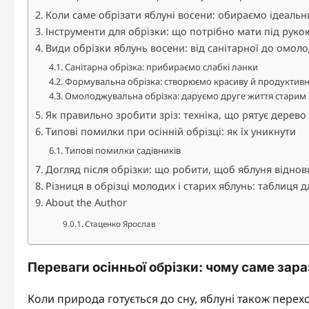
Коли саме обрізати яблуні восени: обираємо ідеаль
Інструменти для обрізки: що потрібно мати під руко
Види обрізки яблунь восени: від санітарної до омол
Санітарна обрізка: прибираємо слабкі ланки
Формувальна обрізка: створюємо красиву й продуктивн
Омолоджувальна обрізка: даруємо друге життя старим
Як правильно зробити зріз: техніка, що рятує дерево
Типові помилки при осінній обрізці: як їх уникнути
Типові помилки садівників
Догляд після обрізки: що робити, щоб яблуня віднов
Різниця в обрізці молодих і старих яблунь: таблиця 
About the Author
Стаценко Ярослав
Переваги осінньої обрізки: чому саме зара
Коли природа готується до сну, яблуні також перех