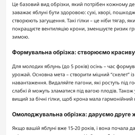
Це базовий вид обрізки, який потрібен кожному дер
заважає яблуні бути здоровою: сухі, хворі, пошкодж
створюють загущення. Такі гілки – це ніби тягар, як
покращуєте вентиляцію крони, зменшуєте ризик гр
зимою.
Формувальна обрізка: створюємо красиву
Для молодих яблунь (до 5 років) осінь – час форму
урожай. Основна мета – створити міцний “скелет” і
навантаження. Видаляйте пагони, які ростуть під г
слабкі й можуть зламатися під вагою плодів. Тако
вищий за бічні гілки, щоб крона мала гармонійний 
Омолоджувальна обрізка: даруємо друге 
Якщо вашій яблуні вже 15-20 років, і вона почала д