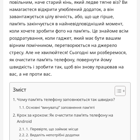
повільним, наче старий кінь, який ледве тягне віз? Ви
намагаєтеся відкрити улюблений додаток, а він
завантажується цілу вічність, або, що ще гірше,
пам’ять закінчується в найневідповідніший момент,
коли хочете зробити фото на пам’ять. Це знайоме всім
роздратування, коли гаджет, який має бути вашим
вірним помічником, перетворюється на джерело
стресу. Але не хвилюйтеся! Сьогодні ми розберемося,
як очистити пам’ять телефону, повернути йому
швидкість і зробити так, щоб він знову працював на
вас, а не проти вас.
Зміст
Чому пам’ять телефону заповнюється так швидко?
Основні “винуватці” заповнення пам’яті
Крок за кроком: Як очистити пам’ять телефону на
Android
1. Перевірте, що займає місце
2. Видаліть непотрібні додатки