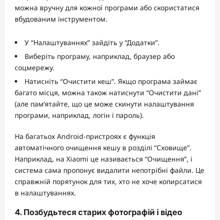
можна вручну для кожної програми або скористатися
вбудованим інструментом.
У “Налаштуваннях” зайдіть у “Додатки”.
Виберіть програму, наприклад, браузер або
соцмережу.
Натисніть “Очистити кеш”. Якщо програма займає
багато місця, можна також натиснути “Очистити дані”
(але пам’ятайте, що це може скинути налаштування
програми, наприклад, логін і пароль).
На багатьох Android-пристроях є функція
автоматічного очищення кешу в розділі “Сховище”.
Наприклад, на Xiaomi це називається “Очищення”, і
система сама пропонує видалити непотрібні файли. Це
справжній порятунок для тих, хто не хоче копирсатися
в налаштуваннях.
4. Позбудьтеся старих фотографій і відео