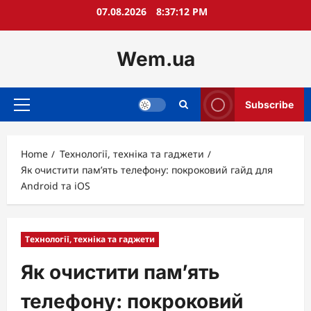
Skip
07.08.2026
8:37:13 PM
to
content
Wem.ua
Subscribe
Primary
Menu
Home
Технології, техніка та гаджети
Як очистити пам’ять телефону: покроковий гайд для
Android та iOS
Технології, техніка та гаджети
Як очистити пам’ять
телефону: покроковий