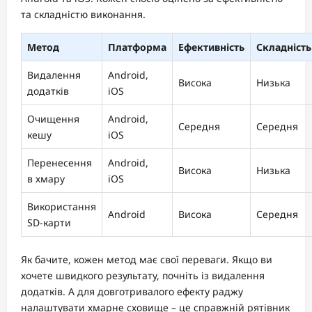
та складністю виконання.
Метод
Платформа
Ефективність
Складність
Видалення
Android,
Висока
Низька
додатків
iOS
Очищення
Android,
Середня
Середня
кешу
iOS
Перенесення
Android,
Висока
Низька
в хмару
iOS
Використання
Android
Висока
Середня
SD-карти
Як бачите, кожен метод має свої переваги. Якщо ви
хочете швидкого результату, почніть із видалення
додатків. А для довготривалого ефекту раджу
налаштувати хмарне сховище – це справжній рятівник