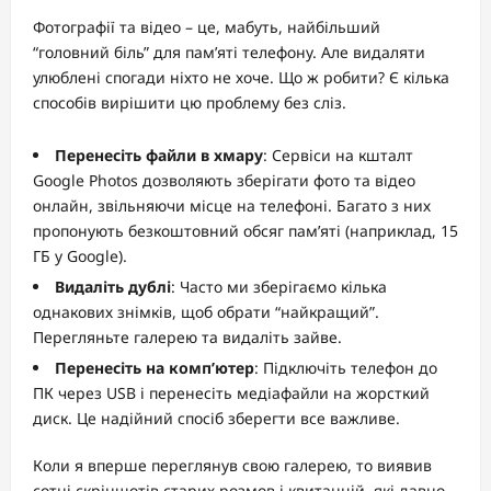
Фотографії та відео – це, мабуть, найбільший
“головний біль” для пам’яті телефону. Але видаляти
улюблені спогади ніхто не хоче. Що ж робити? Є кілька
способів вирішити цю проблему без сліз.
Перенесіть файли в хмару
: Сервіси на кшталт
Google Photos дозволяють зберігати фото та відео
онлайн, звільняючи місце на телефоні. Багато з них
пропонують безкоштовний обсяг пам’яті (наприклад, 15
ГБ у Google).
Видаліть дублі
: Часто ми зберігаємо кілька
однакових знімків, щоб обрати “найкращий”.
Перегляньте галерею та видаліть зайве.
Перенесіть на комп’ютер
: Підключіть телефон до
ПК через USB і перенесіть медіафайли на жорсткий
диск. Це надійний спосіб зберегти все важливе.
Коли я вперше переглянув свою галерею, то виявив
сотні скріншотів старих розмов і квитанцій, які давно