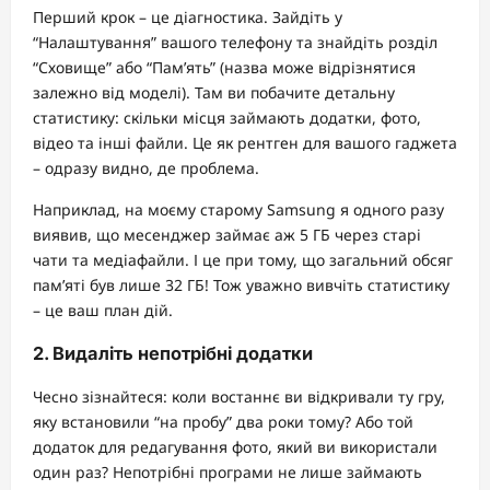
Перший крок – це діагностика. Зайдіть у
“Налаштування” вашого телефону та знайдіть розділ
“Сховище” або “Пам’ять” (назва може відрізнятися
залежно від моделі). Там ви побачите детальну
статистику: скільки місця займають додатки, фото,
відео та інші файли. Це як рентген для вашого гаджета
– одразу видно, де проблема.
Наприклад, на моєму старому Samsung я одного разу
виявив, що месенджер займає аж 5 ГБ через старі
чати та медіафайли. І це при тому, що загальний обсяг
пам’яті був лише 32 ГБ! Тож уважно вивчіть статистику
– це ваш план дій.
2. Видаліть непотрібні додатки
Чесно зізнайтеся: коли востаннє ви відкривали ту гру,
яку встановили “на пробу” два роки тому? Або той
додаток для редагування фото, який ви використали
один раз? Непотрібні програми не лише займають