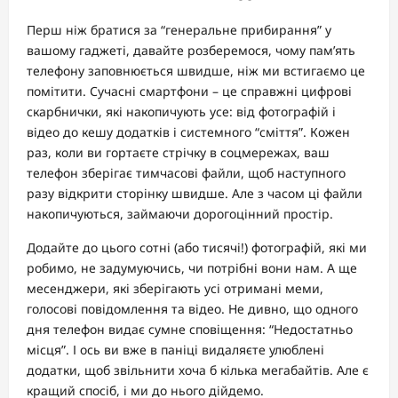
Перш ніж братися за “генеральне прибирання” у
вашому гаджеті, давайте розберемося, чому пам’ять
телефону заповнюється швидше, ніж ми встигаємо це
помітити. Сучасні смартфони – це справжні цифрові
скарбнички, які накопичують усе: від фотографій і
відео до кешу додатків і системного “сміття”. Кожен
раз, коли ви гортаєте стрічку в соцмережах, ваш
телефон зберігає тимчасові файли, щоб наступного
разу відкрити сторінку швидше. Але з часом ці файли
накопичуються, займаючи дорогоцінний простір.
Додайте до цього сотні (або тисячі!) фотографій, які ми
робимо, не задумуючись, чи потрібні вони нам. А ще
месенджери, які зберігають усі отримані меми,
голосові повідомлення та відео. Не дивно, що одного
дня телефон видає сумне сповіщення: “Недостатньо
місця”. І ось ви вже в паніці видаляєте улюблені
додатки, щоб звільнити хоча б кілька мегабайтів. Але є
кращий спосіб, і ми до нього дійдемо.