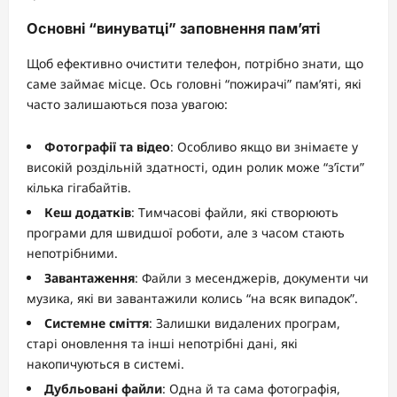
Основні “винуватці” заповнення пам’яті
Щоб ефективно очистити телефон, потрібно знати, що
саме займає місце. Ось головні “пожирачі” пам’яті, які
часто залишаються поза увагою:
Фотографії та відео
: Особливо якщо ви знімаєте у
високій роздільній здатності, один ролик може “з’їсти”
кілька гігабайтів.
Кеш додатків
: Тимчасові файли, які створюють
програми для швидшої роботи, але з часом стають
непотрібними.
Завантаження
: Файли з месенджерів, документи чи
музика, які ви завантажили колись “на всяк випадок”.
Системне сміття
: Залишки видалених програм,
старі оновлення та інші непотрібні дані, які
накопичуються в системі.
Дубльовані файли
: Одна й та сама фотографія,