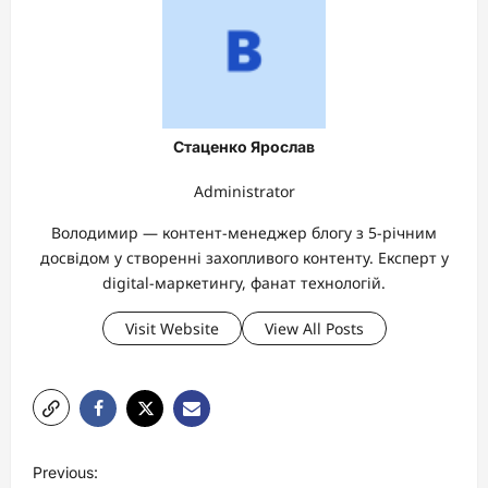
Стаценко Ярослав
Administrator
Володимир — контент-менеджер блогу з 5-річним
досвідом у створенні захопливого контенту. Експерт у
digital-маркетингу, фанат технологій.
Visit Website
View All Posts
P
Previous: