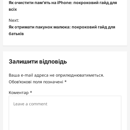
o
Як очистити пам’ять на iPhone: покроковий гайд для
s
всіх
t
Next:
Як отримати пакунок малюка: покроковий гайд для
n
батьків
a
v
i
Залишити відповідь
g
a
Ваша e-mail адреса не оприлюднюватиметься.
t
Обов’язкові поля позначені
*
i
Коментар
*
o
n