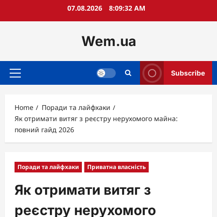
Skip
07.08.2026
8:09:34 AM
to
content
Wem.ua
Subscribe
Primary
Menu
Home
Поради та лайфхаки
Як отримати витяг з реєстру нерухомого майна:
повний гайд 2026
Поради та лайфхаки
Приватна власність
Як отримати витяг з
реєстру нерухомого