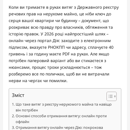
Коли ви тримаєте в руках витяг з Державного реєстру
речових прав на нерухоме майно, це ніби ключ до
серця вашої квартири чи будинку – документ, що
розкриває всю правду про власників, обтяження та
історію правок. У 2026 році найпростіший шлях –
онлайн через портал Дія: заходите з електронним
підписом, вказуєте РНОКПП чи адресу, сплачуєте 40
гривень і за годину маєте PDF на руках. Але якщо
потрібен паперовий варіант або ви стикаєтеся з
нюансами, процес трохи ускладнюється – тож
розберемо все по поличках, щоб ви не витрачали
нерви на чергах чи помилки.
Зміст
Що таке витяг з реєстру нерухомого майна та навіщо
він потрібен
Основні способи отримання витягу: онлайн проти
офлайн
Отримання витягу онлайн через Дію: покрокова