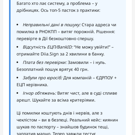
Багато хто лає систему, а проблема – у
дрібницях. Ось топ-5 пасток з практики:
Неправильні дані в пошуку:
Стара адреса чи
помилка в РНОКПП – витяг порожній. Рішення:
перевірте в Дії безкоштовно спершу.
Відсутність ЕЦП/BankID:
“Не можу увійти!” –
отримайте Diia.Sign за 2 хвилини в банку.
Плата без перевірки:
Замовили – і нуль.
Безоплатний пошук врятує 40 грн.
Забули про юросіб:
Для компаній – ЄДРПОУ +
ЕЦП керівника.
Ігнор обтяжень:
Витяг чист, але в суді спливе
арешт. Шукайте за всіма критеріями.
Ці помилки коштують днів і нервів, але з
чеклістом – ви в безпеці. Реальний кейс: киянин
шукав по паспорту – знайшов будинок тещі,
заплатив марно. Тепер завжди тестує