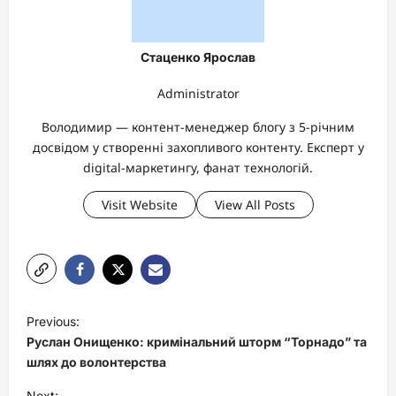
Стаценко Ярослав
Administrator
Володимир — контент-менеджер блогу з 5-річним
досвідом у створенні захопливого контенту. Експерт у
digital-маркетингу, фанат технологій.
Visit Website
View All Posts
P
Previous:
o
Руслан Онищенко: кримінальний шторм “Торнадо” та
s
шлях до волонтерства
t
Next: