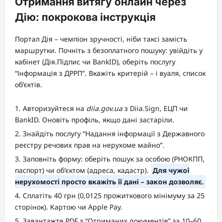
Отримання витягу онлайн через
Дію: покрокова інструкція
Портал Дія – чемпіон зручності, ніби таксі замість
маршрутки. Почніть з безоплатного пошуку: увійдіть у
кабінет (Дія.Підпис чи BankID), оберіть послугу
“Інформація з ДРРП”. Вкажіть критерій – і вуаля, список
об’єктів.
Авторизуйтеся на
diia.gov.ua
з Diia.Sign, ЕЦП чи
BankID. Оновіть профіль, якщо дані застаріли.
Знайдіть послугу “Надання інформації з Державного
реєстру речових прав на нерухоме майно”.
Заповніть форму: оберіть пошук за особою (РНОКПП,
паспорт) чи об’єктом (адреса, кадастр).
Для чужої
нерухомості просто вкажіть її дані – закон дозволяє.
Сплатіть 40 грн (0,0125 прожиткового мінімуму за 25
сторінок). Картою чи Apple Pay.
Завантажте PDF з “Отриманих документів” за 10–60