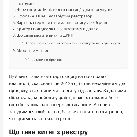
інструкція
Через портал Міністерства юстиції: для просунутих
Оффлайн: ЦНАП, нотаріус чи реєстратор
Вартість і терміни отримання витягу у 2026 році
Критерії пошуку: як не заплутатися в даних
Що саме містить витяг з ДРРП
Типові помилки при отриманні витягу та як їх уникнути
About the Author
Стаценко Ярослав
Цей витяг замінює старі свідоцтва про право
власності, скасовані ще 2013-го, і став незамінним для
продажу, спадщини чи кредиту під заставу. За даними
diia.gov.ua, мільйони українців вже отримали його
онлайн, уникаючи паперової тяганини. А тепер
зануримося глибше: від базових понять до хитрощів,
які врятують ваш час і гроші.
Що таке витяг з реєстру