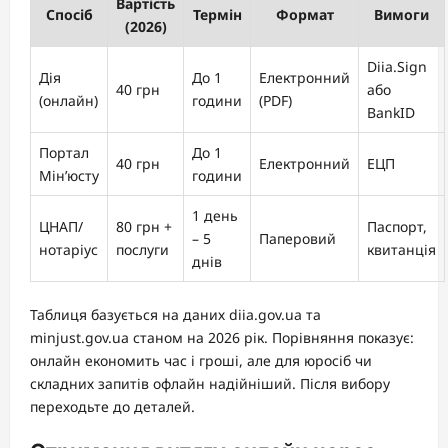
Вартість
Спосіб
Термін
Формат
Вимоги
(2026)
Diia.Sign
Дія
До 1
Електронний
40 грн
або
(онлайн)
години
(PDF)
BankID
Портал
До 1
40 грн
Електронний
ЕЦП
Мін’юсту
години
1 день
ЦНАП/
80 грн +
Паспорт,
– 5
Паперовий
нотаріус
послуги
квитанція
днів
Таблиця базується на даних diia.gov.ua та
minjust.gov.ua станом на 2026 рік. Порівняння показує:
онлайн економить час і гроші, але для юросіб чи
складних запитів офлайн надійніший. Після вибору
переходьте до деталей.