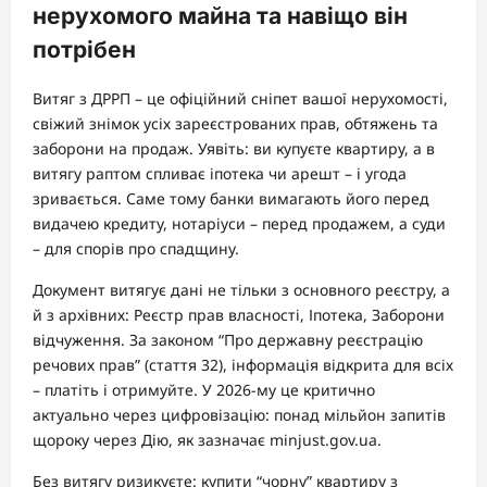
нерухомого майна та навіщо він
потрібен
Витяг з ДРРП – це офіційний сніпет вашої нерухомості,
свіжий знімок усіх зареєстрованих прав, обтяжень та
заборони на продаж. Уявіть: ви купуєте квартиру, а в
витягу раптом спливає іпотека чи арешт – і угода
зривається. Саме тому банки вимагають його перед
видачею кредиту, нотаріуси – перед продажем, а суди
– для спорів про спадщину.
Документ витягує дані не тільки з основного реєстру, а
й з архівних: Реєстр прав власності, Іпотека, Заборони
відчуження. За законом “Про державну реєстрацію
речових прав” (стаття 32), інформація відкрита для всіх
– платіть і отримуйте. У 2026-му це критично
актуально через цифровізацію: понад мільйон запитів
щороку через Дію, як зазначає minjust.gov.ua.
Без витягу ризикуєте: купити “чорну” квартиру з