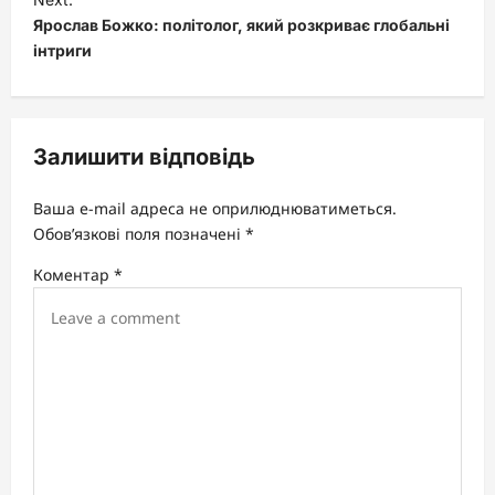
Ярослав Божко: політолог, який розкриває глобальні
n
інтриги
a
v
i
Залишити відповідь
g
a
Ваша e-mail адреса не оприлюднюватиметься.
t
Обов’язкові поля позначені
*
i
Коментар
*
o
n