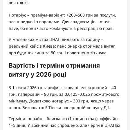
печаткою.
Нотаріус – преміум-варіант: +200–500 грн за послуги,
але швидко і з порадами. Для спадкоємців – must-
have, бо вони часто комбінують з реєстрацією прав.
У маленьких містах ЦНАП видають за годину –
реальний кейс з Києва: пенсіонерка отримала витяг
про будинок сина за 80 грн і полегшено зітхнула.
Вартість і терміни отримання
витягу у 2026 році
З 1 січня 2026-го тарифи фіксовані: електронний – 40
грн, паперовий – 80 грн, за 0,0125–0,025 прожиткового
мінімуму. Додатково нотаріус – 300 грн, якщо через
нього. Безоплатно? Тільки попередній пошук у Дії.
Терміни: онлайн – блискавка (1 година max), оффлайн –
1–5 днів. У воєнний час спрощено, але черги в ЦНАПах