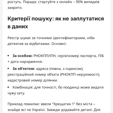
ростуть. Порада: стартуйте з онлайн – 90% випадків
закрито.
Критерії пошуку: як не заплутатися
в даних
Реєстр шукає за точними ідентифікаторами, ніби
детектив за відбитками. Основні:
За особою:
РНОКПП/ІПН, серія/номер паспорта, ПІБ
+ дата народження.
За об’єктом:
адреса (повна, з індексом),
реєстраційний номер об’єкта (РНОКПП нерухомості),
кадастровий номер ділянки.
Комбінація: для точності, бо поодинці може видати
чужу хату.
Приклад помилки: ввели “Хрещатик 1” без міста –
знайде всі по Україні. Завжди додавайте деталі. Для