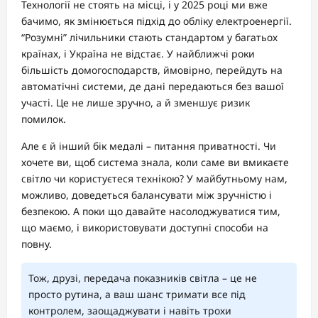
Технології не стоять на місці, і у 2025 році ми вже
бачимо, як змінюється підхід до обліку електроенергії.
“Розумні” лічильники стають стандартом у багатьох
країнах, і Україна не відстає. У найближчі роки
більшість домогосподарств, ймовірно, перейдуть на
автоматічні системи, де дані передаються без вашої
участі. Це не лише зручно, а й зменшує ризик
помилок.
Але є й інший бік медалі – питання приватності. Чи
хочете ви, щоб система знала, коли саме ви вмикаєте
світло чи користуєтеся технікою? У майбутньому нам,
можливо, доведеться балансувати між зручністю і
безпекою. А поки що давайте насолоджуватися тим,
що маємо, і використовувати доступні способи на
повну.
Тож, друзі, передача показників світла – це не
просто рутина, а ваш шанс тримати все під
контролем, заощаджувати і навіть трохи