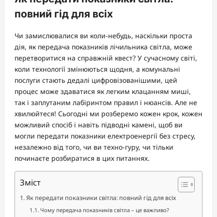
повний гід для всіх
Чи замислювалися ви коли-небудь, наскільки проста
дія, як передача показників лічильника світла, може
перетворитися на справжній квест? У сучасному світі,
коли технології змінюються щодня, а комунальні
послуги стають дедалі цифровізованішими, цей
процес може здаватися як легким клацанням миші,
так і заплутаним лабіринтом правил і нюансів. Але не
хвилюйтеся! Сьогодні ми розберемо кожен крок, кожен
можливий спосіб і навіть підводні камені, щоб ви
могли передати показники електроенергії без стресу,
незалежно від того, чи ви техно-гуру, чи тільки
починаєте розбиратися в цих питаннях.
Зміст
Як передати показники світла: повний гід для всіх
Чому передача показників світла – це важливо?