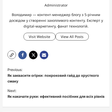
Administrator
Володимир — контент-менеджер блогу з 5-річним
досвідом у створенні захопливого контенту. Експерт у
digital-маркетингу, фанат технологій.
Visit Website
View All Posts
P
Previous:
o
Як заквасити огірки: покроковий гайд до хрусткого
s
смаку
t
Next:
Як накачати руки: ефективний посібник для всіх рівнів
n
a