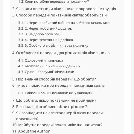
Коли потрібно передавати показники?
Як зняти показники лічильника: покрокова інструкція
Способи передачі показників світла: оберіть свій
1. Через особистий кабінет на сайті постачальника
2. Через мобільний додаток
3. За допомогою SMS
4. Через телефонний дзвінок
5. Особисто в офісі чи через скриньку
Особливості передачі для різних типів лічильників
Однозонні лічильники
Багатозонні лічильники (день/ніч)
Сучасні “розумні” лічильники
Порівняння способів передачі: що обрати?
Типові помилки при передачі показників світла
Найпоширеніші помилки: як їх уникнути
Що робити, якщо показники не прийняли?
Регіональні особливості: чи є різниця?
Як заощадити на електроенергії після передачі
показників?
Майбутнє передачі показників: що нас чекає?
About the Author