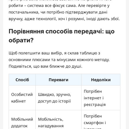
робити – система все фіксує сама. Але перевірте у
постачальника, чи потрібно підтверджувати дані
вручну, адже технології, хоч і розумні, іноді дають збої.
Порівняння способів передачі: що
обрати?
Щоб полегшити ваш вибір, я склав таблицю з
основними плюсами та мінусами кожного методу.
Подивіться, що вам ближче до душі.
Спосіб
Переваги
Недоліки
Потрібен
Особистий
Швидко, зручно,
інтернет і
кабінет
доступ до історії
реєстрація
Потрібен
Мобільний
Мобільність,
смартфон і
додаток
нагадування