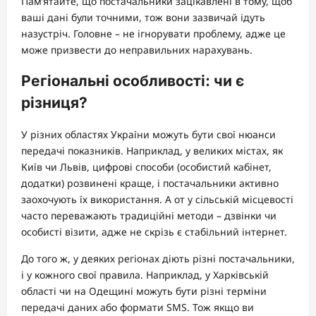
Пам’ятайте, що постачальники зацікавлені в тому, щоб
ваші дані були точними, тож вони зазвичай ідуть
назустріч. Головне – не ігнорувати проблему, адже це
може призвести до неправильних нарахувань.
Регіональні особливості: чи є
різниця?
У різних областях України можуть бути свої нюанси
передачі показників. Наприклад, у великих містах, як
Київ чи Львів, цифрові способи (особистий кабінет,
додатки) розвинені краще, і постачальники активно
заохочують їх використання. А от у сільській місцевості
часто переважають традиційні методи – дзвінки чи
особисті візити, адже не скрізь є стабільний інтернет.
До того ж, у деяких регіонах діють різні постачальники,
і у кожного свої правила. Наприклад, у Харківській
області чи на Одещині можуть бути різні терміни
передачі даних або формати SMS. Тож якщо ви