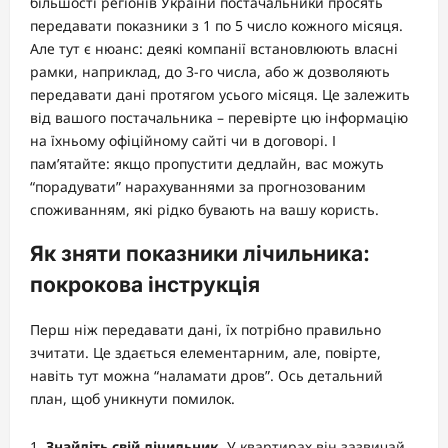
більшості регіонів України постачальники просять
передавати показники з 1 по 5 число кожного місяця.
Але тут є нюанс: деякі компанії встановлюють власні
рамки, наприклад, до 3-го числа, або ж дозволяють
передавати дані протягом усього місяця. Це залежить
від вашого постачальника – перевірте цю інформацію
на їхньому офіційному сайті чи в договорі. І
пам’ятайте: якщо пропустити дедлайн, вас можуть
“порадувати” нарахуваннями за прогнозованим
споживанням, які рідко бувають на вашу користь.
Як зняти показники лічильника:
покрокова інструкція
Перш ніж передавати дані, їх потрібно правильно
зчитати. Це здається елементарним, але, повірте,
навіть тут можна “наламати дров”. Ось детальний
план, щоб уникнути помилок.
Знайдіть свій лічильник.
У квартирах він зазвичай