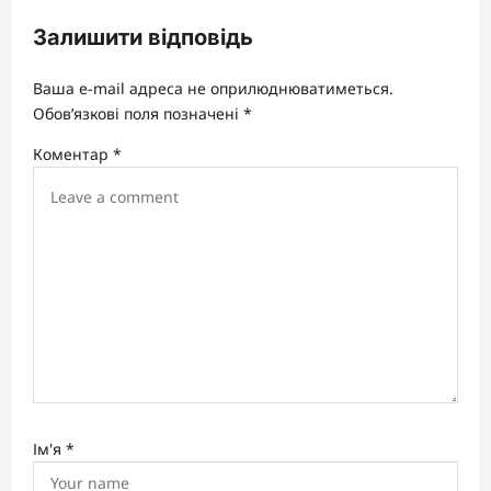
v
Залишити відповідь
i
g
Ваша e-mail адреса не оприлюднюватиметься.
a
Обов’язкові поля позначені
*
t
Коментар
*
i
o
n
Ім'я
*