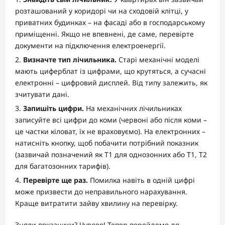
розташований у коридорі чи на сходовій клітці, у
приватних будинках – на фасаді або в господарському
приміщенні. Якщо не впевнені, де саме, перевірте
документи на підключення електроенергії.
Визначте тип лічильника.
Старі механічні моделі
мають циферблат із цифрами, що крутяться, а сучасні
електронні – цифровий дисплей. Від типу залежить, як
зчитувати дані.
Запишіть цифри.
На механічних лічильниках
записуйте всі цифри до коми (червоні або після коми –
це частки кіловат, їх не враховуємо). На електронних –
натисніть кнопку, щоб побачити потрібний показник
(зазвичай позначений як T1 для однозонних або T1, T2
для багатозонних тарифів).
Перевірте ще раз.
Помилка навіть в одній цифрі
може призвести до неправильного нарахування.
Краще витратити зайву хвилину на перевірку.
Зняли показники? Чудово! Тепер перейдемо до