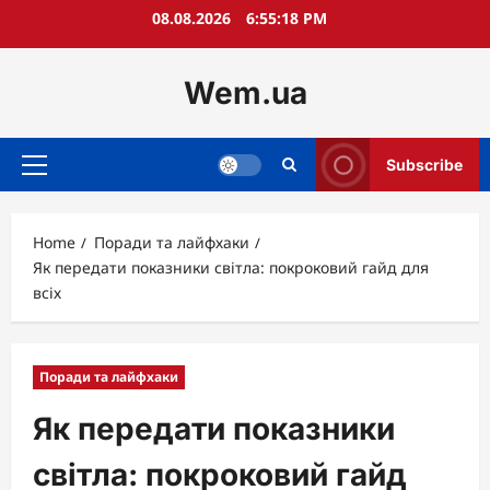
Skip
08.08.2026
6:55:19 PM
to
content
Wem.ua
Subscribe
Primary
Menu
Home
Поради та лайфхаки
Як передати показники світла: покроковий гайд для
всіх
Поради та лайфхаки
Як передати показники
світла: покроковий гайд