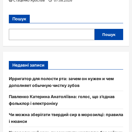
Стаценко Ярослав
07.08.2026
Пошук
Пошук
Недавні записи
Ирригатор для полости рта: зачем он нужен и чем
дополняет обычную чистку зубов
Павленко Катерина Анатоліївна: голос, що з’єднав
фольклор і електроніку
Чи можна зберігати твердий сир в морозилці: правила
і нюанси