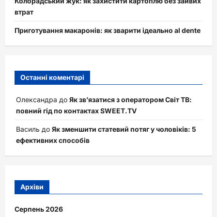
Колорадський жук: як захистити картоплю без зайвих
втрат
Приготування макаронів: як зварити ідеально al dente
Останні коментарі
Олександра
до
Як зв’язатися з оператором Світ ТВ:
повний гід по контактах SWEET.TV
Василь
до
Як зменшити статевий потяг у чоловіків: 5
ефективних способів
Архіви
Серпень 2026