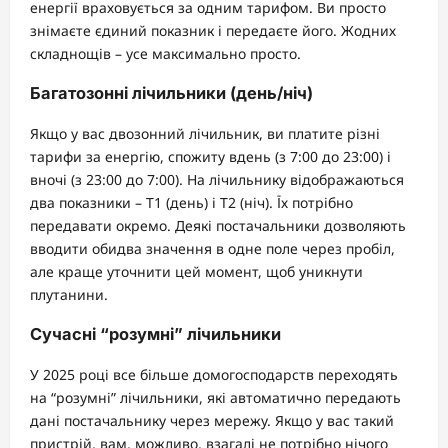
енергії враховується за одним тарифом. Ви просто
знімаєте єдиний показник і передаєте його. Жодних
складнощів – усе максимально просто.
Багатозонні лічильники (день/ніч)
Якщо у вас двозонний лічильник, ви платите різні
тарифи за енергію, спожиту вдень (з 7:00 до 23:00) і
вночі (з 23:00 до 7:00). На лічильнику відображаються
два показники – T1 (день) і T2 (ніч). Їх потрібно
передавати окремо. Деякі постачальники дозволяють
вводити обидва значення в одне поле через пробіл,
але краще уточнити цей момент, щоб уникнути
плутанини.
Сучасні “розумні” лічильники
У 2025 році все більше домогосподарств переходять
на “розумні” лічильники, які автоматично передають
дані постачальнику через мережу. Якщо у вас такий
пристрій, вам, можливо, взагалі не потрібно нічого