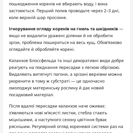
пошкодження коренів не вбирають воду, і вона
застоюється. Перший полив проводьте через 2–3 дні,
коли верхній шар просохне.
Ігнорування огляду коренів на гниль та шкідників
—
якщо не видалити уражені ділянки й не обробити
зрізи, проблема пошириться на весь кущ. Обов’язково
оглядайте й обробляйте корені.
Каланхое Блоссфельда та інші декоративні види добре
реагують на поєднання пересадки з легкою обрізкою.
Видаляють витягнуті пагони, а зрізані верхівки можна
укоренити в тому ж субстраті — це одночасно
омолоджує материнську рослину й дає новий
посадковий матеріал.
Після вдалої пересадки каланхое наче оживає:
з’являються нові м’ясисті листки, стебла стають
міцнішими, а наступного сезону цвітіння буває
ряснішим. Регулярний огляд кореневої системи раз на