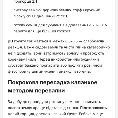
пропорції 2:1;
листову землю, дернову землю, торф і крупний
пісок у співвідношенні 2:1:1:1;
готову суміш для сукулентів з додаванням 20–30 %
перліту для ще більшої пухкості.
pH ґрунту тримається в межах 6,0–6,5 — слабокисла
реакція. Важкі садові землі та чиста глина категорично
не підходять: вони затримують вологу й провокують
кореневу гниль. Перед використанням будь-який
субстрат бажано пропарити або пролити розчином
фітоспорину для зниження ризику патогенів.
Покрокова пересадка каланхое
методом перевалки
За добу до процедури рослину помірно поливають —
волога земля краще відстає від стінок. Підготовляють
новий горщик, дренаж і свіжий ґрунт. Робоче місце