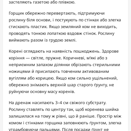
застеляють газетою або плівкою.
Горщик обережно перевертають, підтримуючи
рослину біля основи, і постукують по стінках або злегка
стискають пластик. Якщо земляний ком не виходить,
проводять тонкою лопаткою вздовж стінок. Рослину
виймають разом із грудою землі.
Корені оглядають на наявність пошкоджень. Здорове
коріння — світле, пружне. Коричневі, м’які або з
неприємним запахом ділянки обрізають стерильними
ножицями й присипають товченим активованим
вугіллям або корицею. Якщо ком сильно ущільнений,
обережно знімають верхній шар старого ґрунту, не
руйнуючи основну масу коренів.
На дренаж насипають 3–4 см свіжого субстрату.
Рослину ставлять по центру так, щоб коренева шийка
залишилася на тому ж рівні, що й раніше. Простір між
комом і стінками горщика заповнюють ґрунтом, злегка
утрамбовуючи пальцями. Після посадки ґрунт не