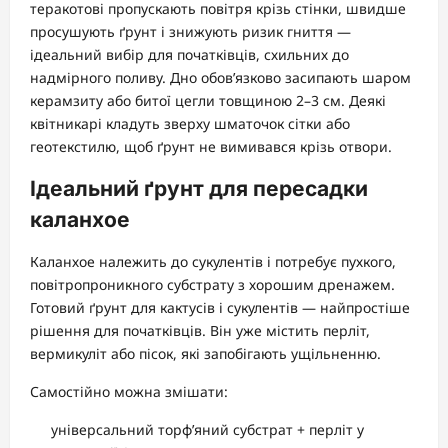
теракотові пропускають повітря крізь стінки, швидше
просушують ґрунт і знижують ризик гниття —
ідеальний вибір для початківців, схильних до
надмірного поливу. Дно обов’язково засипають шаром
керамзиту або битої цегли товщиною 2–3 см. Деякі
квітникарі кладуть зверху шматочок сітки або
геотекстилю, щоб ґрунт не вимивався крізь отвори.
Ідеальний ґрунт для пересадки
каланхое
Каланхое належить до сукулентів і потребує пухкого,
повітропроникного субстрату з хорошим дренажем.
Готовий ґрунт для кактусів і сукулентів — найпростіше
рішення для початківців. Він уже містить перліт,
вермикуліт або пісок, які запобігають ущільненню.
Самостійно можна змішати:
універсальний торф’яний субстрат + перліт у