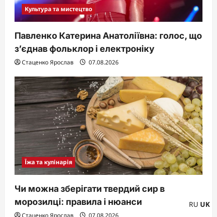
Культура та мистецтво
Павленко Катерина Анатоліївна: голос, що
з’єднав фольклор і електроніку
Стаценко Ярослав
07.08.2026
Їжа та кулінарія
Чи можна зберігати твердий сир в
морозилці: правила і нюанси
RU
UK
Стаценко Ярослав
07.08.2026