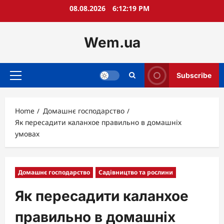
Skip
08.08.2026
6:12:20 PM
to
content
Wem.ua
Subscribe
Primary
Menu
Home
Домашнє господарство
Як пересадити каланхое правильно в домашніх
умовах
Домашнє господарство
Садівництво та рослини
Як пересадити каланхое
правильно в домашніх