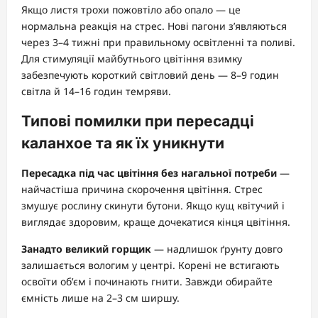
Якщо листя трохи пожовтіло або опало — це
нормальна реакція на стрес. Нові пагони з’являються
через 3–4 тижні при правильному освітленні та поливі.
Для стимуляції майбутнього цвітіння взимку
забезпечують короткий світловий день — 8–9 годин
світла й 14–16 годин темряви.
Типові помилки при пересадці
каланхое та як їх уникнути
Пересадка під час цвітіння без нагальної потреби
—
найчастіша причина скорочення цвітіння. Стрес
змушує рослину скинути бутони. Якщо кущ квітучий і
виглядає здоровим, краще дочекатися кінця цвітіння.
Занадто великий горщик
— надлишок ґрунту довго
залишається вологим у центрі. Корені не встигають
освоїти об’єм і починають гнити. Завжди обирайте
ємність лише на 2–3 см ширшу.