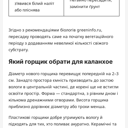
з’явився білий наліт
замінити ґрунт
або пліснява
Згідно з рекомендаціями біологів greeninfo.ru,
пересадку проводять саме на початку вегетаційного
періоду з додаванням невеликої кількості свіжого
субстрату.
Який горщик обрати для каланхое
Діаметр нового горщика перевищує попередній на 2–3
см. Занадто простора ємність призводить до застою
вологи в центральній частині, де корені ще не встигли
освоїти простір. Форма — стандартна, з рівним дном і
кількома дренажними отворами. Висота горщика
приблизно дорівнює діаметру або трохи менша.
Пластикові горщики добре утримують вологу й
підходять для тих, хто поливає акуратно. Керамічні та