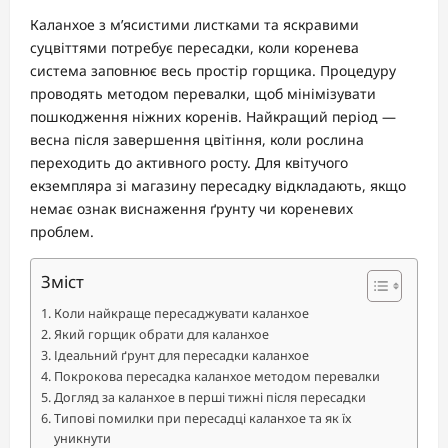
Каланхое з м’ясистими листками та яскравими
суцвіттями потребує пересадки, коли коренева
система заповнює весь простір горщика. Процедуру
проводять методом перевалки, щоб мінімізувати
пошкодження ніжних коренів. Найкращий період —
весна після завершення цвітіння, коли рослина
переходить до активного росту. Для квітучого
екземпляра зі магазину пересадку відкладають, якщо
немає ознак виснаження ґрунту чи кореневих
проблем.
Зміст
Коли найкраще пересаджувати каланхое
Який горщик обрати для каланхое
Ідеальний ґрунт для пересадки каланхое
Покрокова пересадка каланхое методом перевалки
Догляд за каланхое в перші тижні після пересадки
Типові помилки при пересадці каланхое та як їх
уникнути