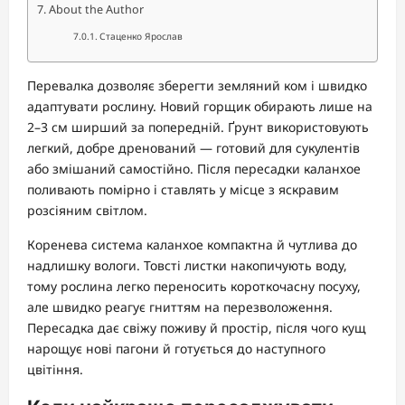
About the Author
Стаценко Ярослав
Перевалка дозволяє зберегти земляний ком і швидко
адаптувати рослину. Новий горщик обирають лише на
2–3 см ширший за попередній. Ґрунт використовують
легкий, добре дренований — готовий для сукулентів
або змішаний самостійно. Після пересадки каланхое
поливають помірно і ставлять у місце з яскравим
розсіяним світлом.
Коренева система каланхое компактна й чутлива до
надлишку вологи. Товсті листки накопичують воду,
тому рослина легко переносить короткочасну посуху,
але швидко реагує гниттям на перезволоження.
Пересадка дає свіжу поживу й простір, після чого кущ
нарощує нові пагони й готується до наступного
цвітіння.