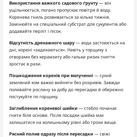
Використання важкого садового ґрунту
— він
ущільнюється, погано пропускає повітря й воду.
Коренева гниль розвивається за кілька тижнів.
Замінюйте на спеціальний субстрат для сукулентів або
додавайте перліт і пісок.
Відсутність дренажного шару
— вода застоюється на
дні, корені «задихаються». Навіть у горщику з
отворами без керамзиту або гальки ризик гниття
зростає в рази.
Пошкодження коренів при вилученні
— сухий
земляний ком важко вийняти без розривів. Завжди
поливайте рослину за добу до пересадки й обережно
постукуйте по горщику.
Заглиблення кореневої шийки
— стебло починає
гнити біля основи. Після посадки шийка має
залишатися на колишньому рівні або трохи вище.
Рясний полив одразу після пересадки
— свіжі