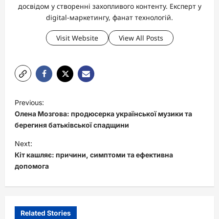
досвідом у створенні захопливого контенту. Експерт у
digital-маркетингу, фанат технологій.
Visit Website
View All Posts
P
Previous:
o
Олена Мозгова: продюсерка української музики та
s
берегиня батьківської спадщини
t
Next:
Кіт кашляє: причини, симптоми та ефективна
n
допомога
a
v
i
Related Stories
g