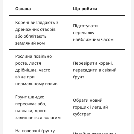
Ознака
Що робити
Корені виглядають з
Підготувати
дренажних отворів
перевалку
або обплітають
найближчим часом
земляний ком
Рослина повільно
росте, листя
Перевірити корені,
дрібнішає, часто
пересадити в свіжий
в’яне при
ґрунт
нормальному поливі
Ґрунт швидко
Обрати новий
пересихає або,
горщик і легший
навпаки, довго
субстрат
залишається вологим
На поверхні ґрунту
Негайно пересадити,