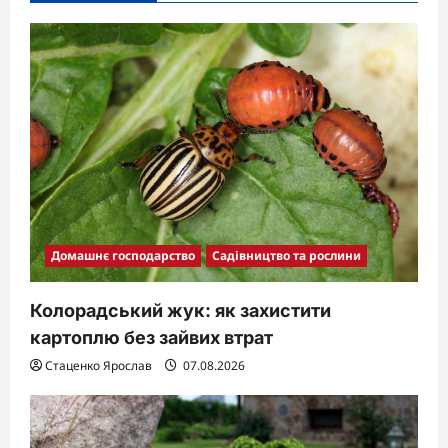
a
t
i
o
n
Домашнє господарство
Садівництво та рослини
Колорадський жук: як захистити
картоплю без зайвих втрат
Стаценко Ярослав
07.08.2026