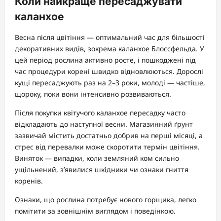
Коли найкраще пересаджувати
каланхое
Весна після цвітіння — оптимальний час для більшості
декоративних видів, зокрема каланхое Блоссфельда. У
цей період рослина активно росте, і пошкоджені під
час процедури корені швидко відновлюються. Дорослі
кущі пересаджують раз на 2–3 роки, молоді — частіше,
щороку, поки вони інтенсивно розвиваються.
Після покупки квітучого каланхое пересадку часто
відкладають до наступної весни. Магазинний ґрунт
зазвичай містить достатньо добрив на перші місяці, а
стрес від перевалки може скоротити термін цвітіння.
Виняток — випадки, коли земляний ком сильно
ущільнений, з’явилися шкідники чи ознаки гниття
коренів.
Ознаки, що рослина потребує нового горщика, легко
помітити за зовнішнім виглядом і поведінкою.