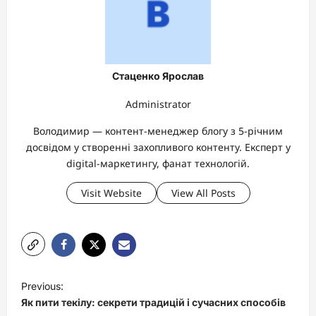
Стаценко Ярослав
Administrator
Володимир — контент-менеджер блогу з 5-річним
досвідом у створенні захопливого контенту. Експерт у
digital-маркетингу, фанат технологій.
Visit Website
View All Posts
P
Previous:
o
Як пити текілу: секрети традицій і сучасних способів