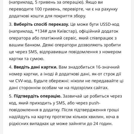
(наприклад, 5 гривень за операцію). Якщо ви
переводите 100 гривень, перевірте, чи є на рахунку
додаткові кошти для покриття збору.
Виберіть спосіб переказу.
Це може бути USSD-код
(наприклад, *134# для Київстар), офіційний додаток
оператора або платіжний сервіс, який співпрацює з
вашим банком. Деякі оператори дозволяють зробити
це через SMS, відправивши повідомлення з номером
картки та сумою.
Введіть дані картки.
Вам знадобиться 16-значний
номер картки, а іноді й додаткові дані, як-от строк дії
чи CVV-код. Будьте обережні: ніколи не передавайте ці
дані стороннім особам чи на підозрілих сайтах.
Підтвердіть операцію.
Зазвичай це робиться через
код, який приходить у SMS, або через push-
повідомлення в додатку. Після підтвердження гроші
надійдуть на картку протягом кількох хвилин, хоча в
рідкісних випадках це може зайняти до 24 годин.