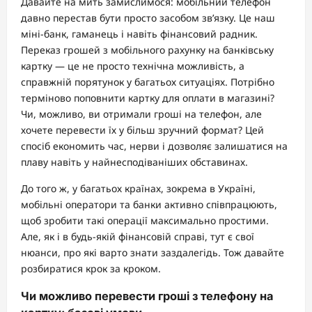
Давайте на мить замислимося: мобільний телефон
давно перестав бути просто засобом зв’язку. Це наш
міні-банк, гаманець і навіть фінансовий радник.
Переказ грошей з мобільного рахунку на банківську
картку — це не просто технічна можливість, а
справжній порятунок у багатьох ситуаціях. Потрібно
терміново поповнити картку для оплати в магазині?
Чи, можливо, ви отримали гроші на телефон, але
хочете перевести їх у більш зручний формат? Цей
спосіб економить час, нерви і дозволяє залишатися на
плаву навіть у найнесподіваніших обставинах.
До того ж, у багатьох країнах, зокрема в Україні,
мобільні оператори та банки активно співпрацюють,
щоб зробити такі операції максимально простими.
Але, як і в будь-якій фінансовій справі, тут є свої
нюанси, про які варто знати заздалегідь. Тож давайте
розбиратися крок за кроком.
Чи можливо перевести гроші з телефону на