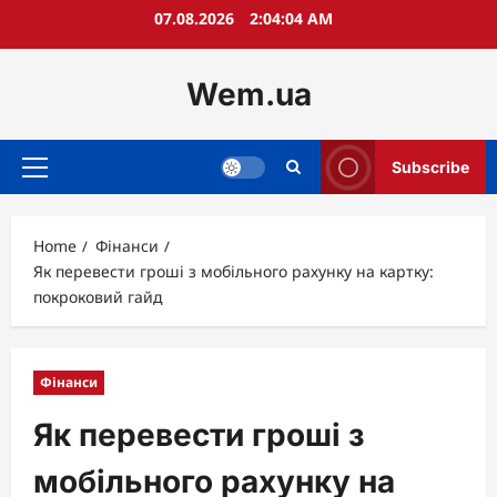
Skip
07.08.2026
2:04:05 AM
to
content
Wem.ua
Subscribe
Primary
Menu
Home
Фінанси
Як перевести гроші з мобільного рахунку на картку:
покроковий гайд
Фінанси
Як перевести гроші з
мобільного рахунку на