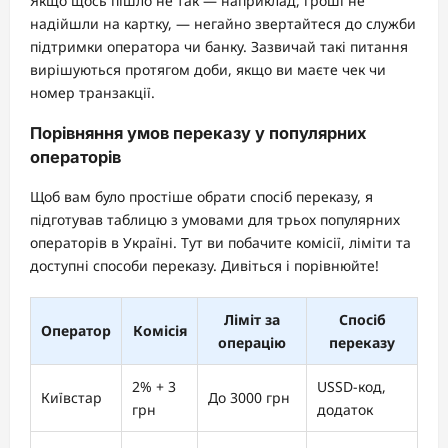
Якщо щось пішло не так — наприклад, гроші не
надійшли на картку, — негайно звертайтеся до служби
підтримки оператора чи банку. Зазвичай такі питання
вирішуються протягом доби, якщо ви маєте чек чи
номер транзакції.
Порівняння умов переказу у популярних
операторів
Щоб вам було простіше обрати спосіб переказу, я
підготував таблицю з умовами для трьох популярних
операторів в Україні. Тут ви побачите комісії, ліміти та
доступні способи переказу. Дивіться і порівнюйте!
Ліміт за
Спосіб
Оператор
Комісія
операцію
переказу
2% + 3
USSD-код,
Київстар
До 3000 грн
грн
додаток