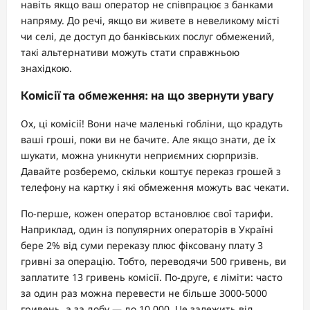
навіть якщо ваш оператор не співпрацює з банками
напряму. До речі, якщо ви живете в невеликому місті
чи селі, де доступ до банківських послуг обмежений,
такі альтернативи можуть стати справжньою
знахідкою.
Комісії та обмеження: на що звернути увагу
Ох, ці комісії! Вони наче маленькі гобліни, що крадуть
ваші гроші, поки ви не бачите. Але якщо знати, де їх
шукати, можна уникнути неприємних сюрпризів.
Давайте розберемо, скільки коштує переказ грошей з
телефону на картку і які обмеження можуть вас чекати.
По-перше, кожен оператор встановлює свої тарифи.
Наприклад, один із популярних операторів в Україні
бере 2% від суми переказу плюс фіксовану плату 3
гривні за операцію. Тобто, переводячи 500 гривень, ви
заплатите 13 гривень комісії. По-друге, є ліміти: часто
за один раз можна перевести не більше 3000-5000
гривень, а за добу — до 10 000. Це залежить від