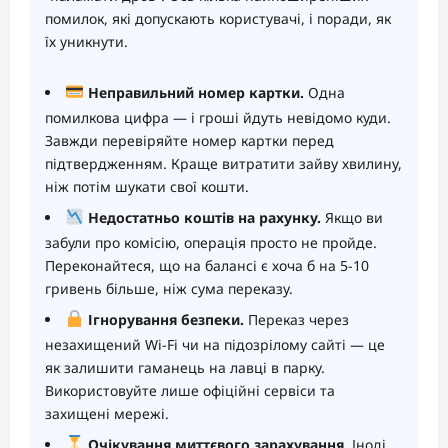
помилок, які допускають користувачі, і поради, як
їх уникнути.
Неправильний номер картки.
Одна
помилкова цифра — і гроші йдуть невідомо куди.
Завжди перевіряйте номер картки перед
підтвердженням. Краще витратити зайву хвилину,
ніж потім шукати свої кошти.
Недостатньо коштів на рахунку.
Якщо ви
забули про комісію, операція просто не пройде.
Переконайтеся, що на балансі є хоча б на 5-10
гривень більше, ніж сума переказу.
Ігнорування безпеки.
Переказ через
незахищений Wi-Fi чи на підозрілому сайті — це
як залишити гаманець на лавці в парку.
Використовуйте лише офіційні сервіси та
захищені мережі.
Очікування миттєвого зарахування.
Іноді