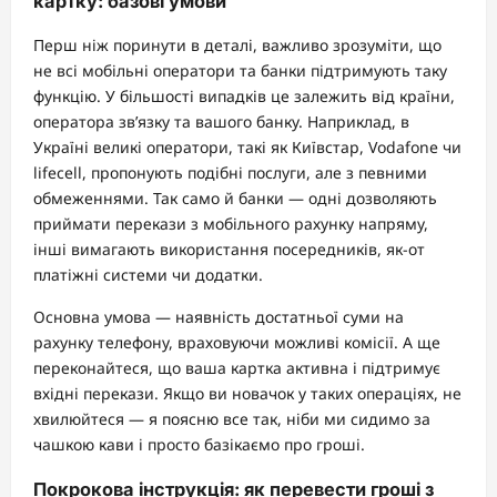
картку: базові умови
Перш ніж поринути в деталі, важливо зрозуміти, що
не всі мобільні оператори та банки підтримують таку
функцію. У більшості випадків це залежить від країни,
оператора зв’язку та вашого банку. Наприклад, в
Україні великі оператори, такі як Київстар, Vodafone чи
lifecell, пропонують подібні послуги, але з певними
обмеженнями. Так само й банки — одні дозволяють
приймати перекази з мобільного рахунку напряму,
інші вимагають використання посередників, як-от
платіжні системи чи додатки.
Основна умова — наявність достатньої суми на
рахунку телефону, враховуючи можливі комісії. А ще
переконайтеся, що ваша картка активна і підтримує
вхідні перекази. Якщо ви новачок у таких операціях, не
хвилюйтеся — я поясню все так, ніби ми сидимо за
чашкою кави і просто базікаємо про гроші.
Покрокова інструкція: як перевести гроші з