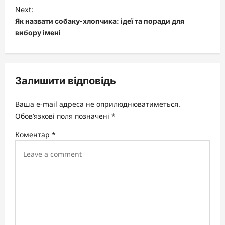
s
Next:
t
Як назвати собаку-хлопчика: ідеї та поради для
вибору імені
n
a
v
Залишити відповідь
i
g
Ваша e-mail адреса не оприлюднюватиметься.
a
Обов’язкові поля позначені
*
t
Коментар
*
i
o
n