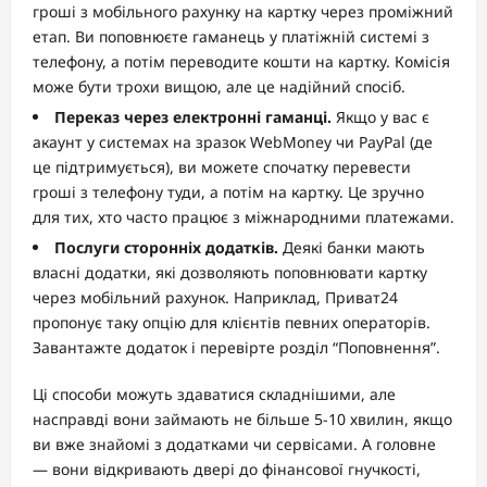
гроші з мобільного рахунку на картку через проміжний
етап. Ви поповнюєте гаманець у платіжній системі з
телефону, а потім переводите кошти на картку. Комісія
може бути трохи вищою, але це надійний спосіб.
Переказ через електронні гаманці.
Якщо у вас є
акаунт у системах на зразок WebMoney чи PayPal (де
це підтримується), ви можете спочатку перевести
гроші з телефону туди, а потім на картку. Це зручно
для тих, хто часто працює з міжнародними платежами.
Послуги сторонніх додатків.
Деякі банки мають
власні додатки, які дозволяють поповнювати картку
через мобільний рахунок. Наприклад, Приват24
пропонує таку опцію для клієнтів певних операторів.
Завантажте додаток і перевірте розділ “Поповнення”.
Ці способи можуть здаватися складнішими, але
насправді вони займають не більше 5-10 хвилин, якщо
ви вже знайомі з додатками чи сервісами. А головне
— вони відкривають двері до фінансової гнучкості,