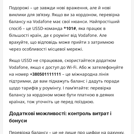
Подорожі – це завжди нові враження, але й нові
виклики для зв’язку. Якщо ви за кордоном, перевірка
балансу на Vodafone має свої нюанси. Найпростіший
спосіб – це USSD-команда
*101#
, яка працює в
більшості країн, де є роумінг від Vodafone. Але
врахуйте, що відповідь може прийти з затримкою
через особливості місцевої мережі.
Якщо USSD не спрацював, скористайтеся додатком
Vodafone, якщо є доступ до Wi-Fi. Або ж зателефонуйте
на номер
+380501111111
– це міжнародна лінія
підтримки, де вам підкажуть баланс і дадуть поради
щодо тарифів у роумінгу. І пам’ятайте: перевірка
балансу за кордоном може бути платною в деяких
країнах, тож уточніть це перед поїздкою.
Додаткові можливості: контроль витрат і
бонуси
Перевірка балансу – це не лише про цифри на рахунку.