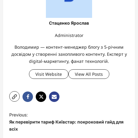
Стаценко Ярослав
Administrator
Володимир — контент-менеджер блогу з 5-річним
досвідом у створенні захопливого контенту. Експерт у
digital-маркетингу, фанат технологій.
Visit Website
View All Posts
P
Previous:
o
Як перевірити тариф Київстар: покроковий гайд для
s
всіх