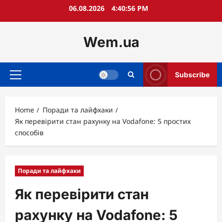
Skip
06.08.2026
4:40:58 PM
to
content
Wem.ua
Subscribe
Primary
Menu
Home
Поради та лайфхаки
Як перевірити стан рахунку на Vodafone: 5 простих
способів
Поради та лайфхаки
Як перевірити стан
рахунку на Vodafone: 5