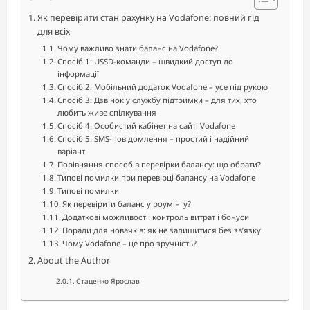
Як перевірити стан рахунку на Vodafone: повний гід
для всіх
Чому важливо знати баланс на Vodafone?
Спосіб 1: USSD-команди – швидкий доступ до
інформації
Спосіб 2: Мобільний додаток Vodafone – усе під рукою
Спосіб 3: Дзвінок у службу підтримки – для тих, хто
любить живе спілкування
Спосіб 4: Особистий кабінет на сайті Vodafone
Спосіб 5: SMS-повідомлення – простий і надійний
варіант
Порівняння способів перевірки балансу: що обрати?
Типові помилки при перевірці балансу на Vodafone
Типові помилки
Як перевірити баланс у роумінгу?
Додаткові можливості: контроль витрат і бонуси
Поради для новачків: як не залишитися без зв’язку
Чому Vodafone – це про зручність?
About the Author
Стаценко Ярослав