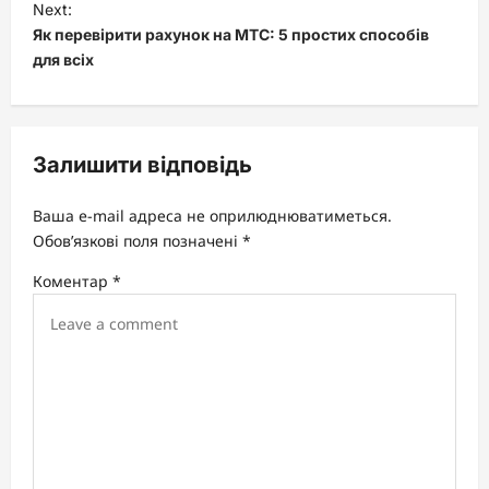
t
Next:
Як перевірити рахунок на МТС: 5 простих способів
n
для всіх
a
v
i
Залишити відповідь
g
a
Ваша e-mail адреса не оприлюднюватиметься.
t
Обов’язкові поля позначені
*
i
Коментар
*
o
n