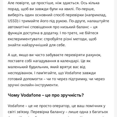
Але повірте, це простіше, ніж здається. Ось кілька
порад, щоб ви завжди були на хвилі. По-перше,
виберіть один основний спосіб перевірки (наприклад,
USSD) і тримайте його під рукою. По-друге, налаштуйте
автоматічні сповіщення про низький баланс – ця
функція доступна в додатку. І по-третє, не бійтеся
експериментувати: спробуйте різні методи, щоб
знайти найзручніший для себе.
А ще, якщо ви часто забуваєте перевіряти рахунок,
поставте собі нагадування в календарі. Це як
маленький будильник, який врятує вас від
несподіванок. І пам’ятайте, що Vodafone завжди
готовий допомогти – чи то через підтримку, чи через
зручні онлайн-інструменти.
Чому Vodafone – це про зручність?
Vodafone – це не просто оператор, це ваш помічник у
світі зв’язку. Перевірка балансу – лише одна з багатьох