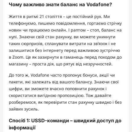
Чому важливо знати баланс на Vodafone?
Життя в ритмі 21 століття – це постійний рух. Ми
телефонуємо, пишемо повідомлення, гортаємо стрічку
новин чи працюємо онлайн. І раптом – стоп, баланс на
нулі. Знаючи свій стан рахунку, ви можете уникнути
таких сюрпризів, спланувати витрати на зв’язок і не
залишитися без інтернету перед важливою зустріччю
в Zoom. Це як зазирнути в гаманець перед походом до
магазину – проста дія, що рятує від незручностей.
До того ж, Vodafone часто пропонує бонуси, акції чи
пакети, які залежать від вашого балансу. Знаючи свої
цифри, ви зможете вчасно поповнити рахунок і
скористатися вигідною пропозицією. Тож давайте
розберемося, як перевірити стан рахунку швидко і без
зайвих зусиль.
Спосіб 1: USSD-команди – швидкий доступ до
інформації