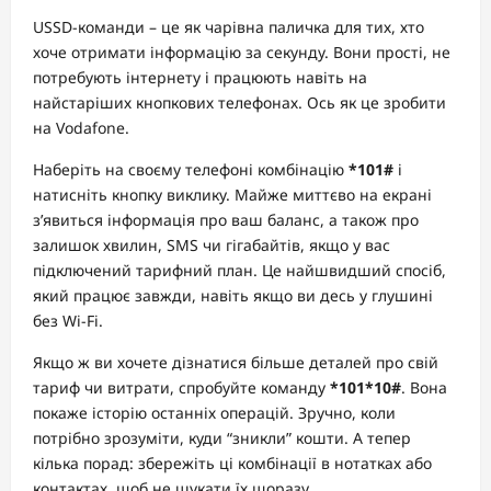
USSD-команди – це як чарівна паличка для тих, хто
хоче отримати інформацію за секунду. Вони прості, не
потребують інтернету і працюють навіть на
найстаріших кнопкових телефонах. Ось як це зробити
на Vodafone.
Наберіть на своєму телефоні комбінацію
*101#
і
натисніть кнопку виклику. Майже миттєво на екрані
з’явиться інформація про ваш баланс, а також про
залишок хвилин, SMS чи гігабайтів, якщо у вас
підключений тарифний план. Це найшвидший спосіб,
який працює завжди, навіть якщо ви десь у глушині
без Wi-Fi.
Якщо ж ви хочете дізнатися більше деталей про свій
тариф чи витрати, спробуйте команду
*101*10#
. Вона
покаже історію останніх операцій. Зручно, коли
потрібно зрозуміти, куди “зникли” кошти. А тепер
кілька порад: збережіть ці комбінації в нотатках або
контактах, щоб не шукати їх щоразу.