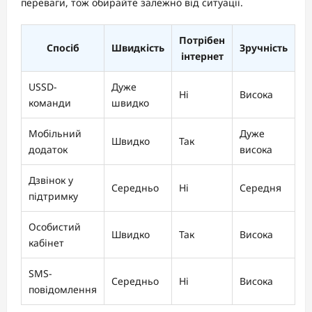
переваги, тож обирайте залежно від ситуації.
Потрібен
Спосіб
Швидкість
Зручність
інтернет
USSD-
Дуже
Ні
Висока
команди
швидко
Мобільний
Дуже
Швидко
Так
додаток
висока
Дзвінок у
Середньо
Ні
Середня
підтримку
Особистий
Швидко
Так
Висока
кабінет
SMS-
Середньо
Ні
Висока
повідомлення