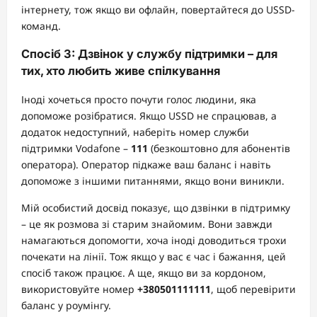
інтернету, тож якщо ви офлайн, повертайтеся до USSD-
команд.
Спосіб 3: Дзвінок у службу підтримки – для
тих, хто любить живе спілкування
Іноді хочеться просто почути голос людини, яка
допоможе розібратися. Якщо USSD не спрацював, а
додаток недоступний, наберіть номер служби
підтримки Vodafone –
111
(безкоштовно для абонентів
оператора). Оператор підкаже ваш баланс і навіть
допоможе з іншими питаннями, якщо вони виникли.
Мій особистий досвід показує, що дзвінки в підтримку
– це як розмова зі старим знайомим. Вони завжди
намагаються допомогти, хоча іноді доводиться трохи
почекати на лінії. Тож якщо у вас є час і бажання, цей
спосіб також працює. А ще, якщо ви за кордоном,
використовуйте номер
+380501111111
, щоб перевірити
баланс у роумінгу.