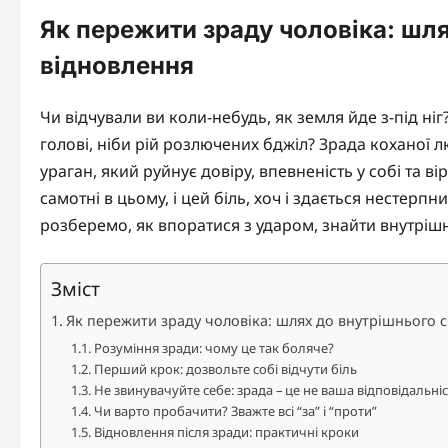
Як пережити зраду чоловіка: шл
відновлення
Чи відчували ви коли-небудь, як земля йде з-під ніг
голові, ніби рій розлючених бджіл? Зрада коханої 
ураган, який руйнує довіру, впевненість у собі та в
самотні в цьому, і цей біль, хоч і здається нестерп
розберемо, як впоратися з ударом, знайти внутрішн
Зміст
Як пережити зраду чоловіка: шлях до внутрішнього 
Розуміння зради: чому це так боляче?
Перший крок: дозвольте собі відчути біль
Не звинувачуйте себе: зрада – це не ваша відповідальніс
Чи варто пробачити? Зважте всі “за” і “проти”
Відновлення після зради: практичні кроки