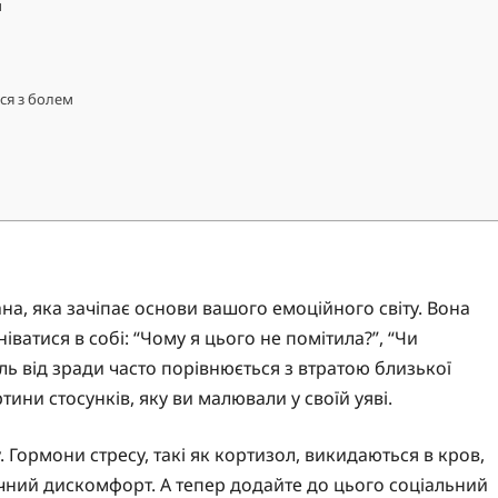
и
ься з болем
ана, яка зачіпає основи вашого емоційного світу. Вона
іватися в собі: “Чому я цього не помітила?”, “Чи
ь від зради часто порівнюється з втратою близької
тини стосунків, яку ви малювали у своїй уяві.
. Гормони стресу, такі як кортизол, викидаються в кров,
зичний дискомфорт. А тепер додайте до цього соціальний