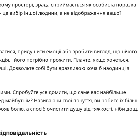
ькому просторі, зрада сприймається як особиста поразка
 – це вибір іншої людини, а не відображення вашої
ватися, придушити емоції або зробити вигляд, що нічого
кція, і його потрібно прожити. Плачте, якщо хочеться.
уші. Дозвольте собі бути вразливою хоча б наодинці з
з ними. Спробуйте усвідомити, що саме вас найбільше
ед майбутнім? Називаючи свої почуття, ви робите їх біль
рояв болю, а спосіб очистити душу від тяжкості, ніби дощ,
відповідальність