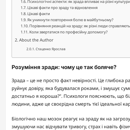
Психологічні аспекти: як зрада впливає на різні культур
Цікаві факти про зраду та відновлення
Цікаві факти
Як уникнути повторення болю в майбутньому?
Порівняння реакцій на зраду: як різні люди справляют
Коли звертатися по професійну допомогу?
About the Author
Стаценко Ярослав
Розуміння зради: чому це так боляче?
Зрада – це не просто факт невірності. Це глибока р
руйнує довіру, яка будувалася роками, і змушує сумн
достатньо я хороша?”. Психологи пояснюють, що біл
людини, адже це своєрідна смерть тієї ідеальної кар
Біологічно наш мозок реагує на зраду як на загрозу
змушуючи нас відчувати тривогу, страх і навіть фі