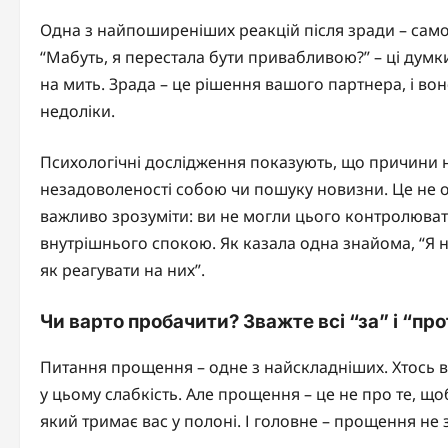
Одна з найпоширеніших реакцій після зради – само
“Мабуть, я перестала бути привабливою?” – ці думки
на мить. Зрада – це рішення вашого партнера, і во
недоліки.
Психологічні дослідження показують, що причини н
незадоволеності собою чи пошуку новизни. Це не о
важливо зрозуміти: ви не могли цього контролюват
внутрішнього спокою. Як казала одна знайома, “Я н
як реагувати на них”.
Чи варто пробачити? Зважте всі “за” і “пр
Питання прощення – одне з найскладніших. Хтось в
у цьому слабкість. Але прощення – це не про те, що
який тримає вас у полоні. І головне – прощення не