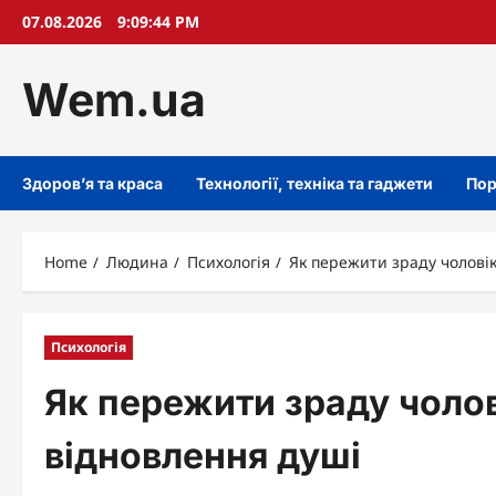
Skip
07.08.2026
9:09:45 PM
to
content
Wem.ua
Здоров’я та краса
Технології, техніка та гаджети
Пор
Home
Людина
Психологія
Як пережити зраду чоловік
Психологія
Як пережити зраду чолові
відновлення душі