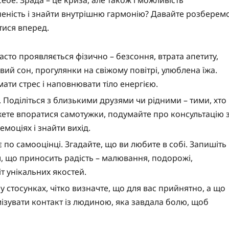
бе. Зрада – це криза, але також і можливість
неність і знайти внутрішню гармонію? Давайте розберем
тися вперед.
часто проявляється фізично – безсоння, втрата апетиту,
вий сон, прогулянки на свіжому повітрі, улюблена їжа.
імати стрес і наповнювати тіло енергією.
. Поділіться з близькими друзями чи рідними – тими, хто
ожете впоратися самотужки, подумайте про консультацію 
моціях і знайти вихід.
є по самооцінці. Згадайте, що ви любите в собі. Запишіть
им, що приносить радість – малювання, подорожі,
іт унікальних якостей.
стосунках, чітко визначте, що для вас прийнятно, а що
мізувати контакт із людиною, яка завдала болю, щоб