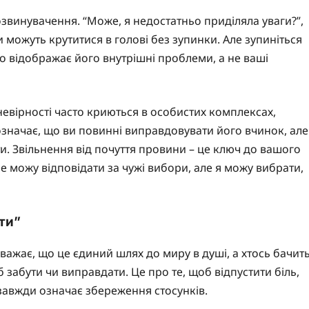
звинувачення. “Може, я недостатньо приділяла уваги?”,
 можуть крутитися в голові без зупинки. Але зупиніться
но відображає його внутрішні проблеми, а не ваші
евірності часто криються в особистих комплексах,
значає, що ви повинні виправдовувати його вчинок, але
и. Звільнення від почуття провини – це ключ до вашого
е можу відповідати за чужі вибори, але я можу вибрати,
оти”
важає, що це єдиний шлях до миру в душі, а хтось бачит
б забути чи виправдати. Це про те, щоб відпустити біль,
 завжди означає збереження стосунків.