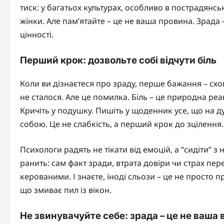
тиск: у багатьох культурах, особливо в пострадянс
жінки. Але пам’ятайте – це не ваша провина. Зрада
цінності.
Перший крок: дозвольте собі відчути біль
Коли ви дізнаєтеся про зраду, перше бажання – схо
не сталося. Але це помилка. Біль – це природна реа
Кричіть у подушку. Пишіть у щоденник усе, що на д
собою. Це не слабкість, а перший крок до зцілення.
Психологи радять не тікати від емоцій, а “сидіти” 
ранить: сам факт зради, втрата довіри чи страх пер
керованими. І знаєте, іноді сльози – це не просто п
що змиває пил із вікон.
Не звинувачуйте себе: зрада – це не ваша 