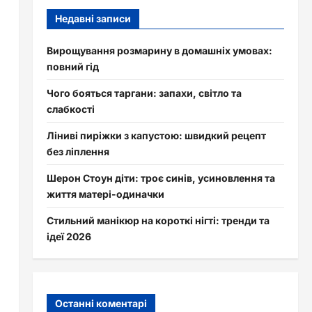
Недавні записи
Вирощування розмарину в домашніх умовах:
повний гід
Чого бояться таргани: запахи, світло та
слабкості
Ліниві пиріжки з капустою: швидкий рецепт
без ліплення
Шерон Стоун діти: троє синів, усиновлення та
життя матері-одиначки
Стильний манікюр на короткі нігті: тренди та
ідеї 2026
Останні коментарі