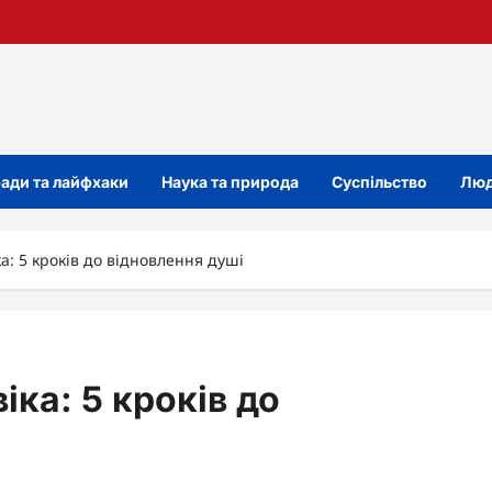
ади та лайфхаки
Наука та природа
Суспільство
Люд
а: 5 кроків до відновлення душі
ка: 5 кроків до