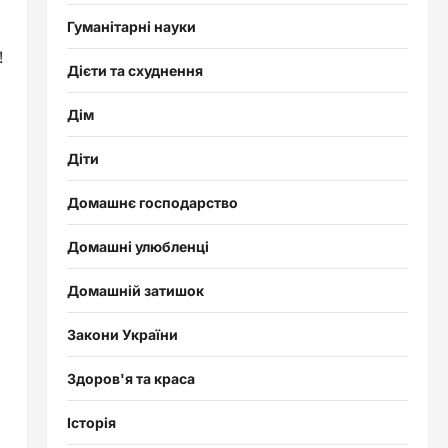
Гуманітарні науки
!
Дієти та схуднення
Дім
о
Діти
Домашнє господарство
Домашні улюбленці
Домашній затишок
Закони України
Здоров'я та краса
Історія