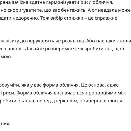
рана зачіска здатна гармонізувати риси обличчя,
ьно скоригувати те, що вас бентежить. А от невдала може
лядати недоречно. Тож вибір стрижки – це справжнє
ля візиту до перукаря наче розквітла. Або навпаки – кол
д шапкою. Давайте розберемося, як зробити так, щоб
емою.
озуміти, яка у вас форма обличчя. Це основа, адже
і риси. Форма обличчя визначається пропорціями між
робити, станьте перед дзеркалом, приберіть волосся
 них: