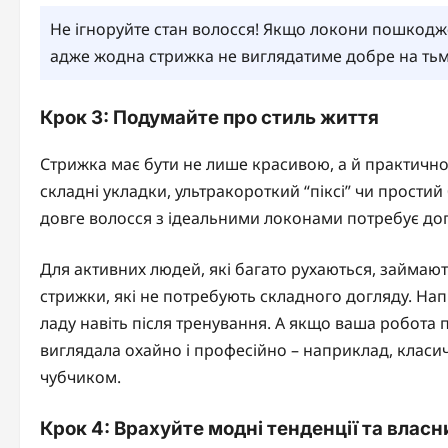
Не ігноруйте стан волосся! Якщо локони пошкодже
адже жодна стрижка не виглядатиме добре на тьм
Крок 3: Подумайте про стиль життя
Стрижка має бути не лише красивою, а й практично
складні укладки, ультракороткий “піксі” чи прост
довге волосся з ідеальними локонами потребує догл
Для активних людей, які багато рухаються, займаю
стрижки, які не потребують складного догляду. На
ладу навіть після тренування. А якщо ваша робота 
виглядала охайно і професійно – наприклад, клас
чубчиком.
Крок 4: Врахуйте модні тенденції та власн