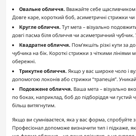
Овальне обличчя.
Вважайте себе щасливчиком –
Довге каре, короткий боб, асиметричні стрижки чи 
Кругле обличчя.
Тут мета – візуально подовжити
довгі пасма біля обличчя чи асиметричний чубчик. У
Квадратне обличчя.
Пом’якшіть різкі кути за д
чубчика на бік. Короткі стрижки з чіткими лініями
обережні.
Трикутне обличчя.
Якщо у вас широке чоло і ву
допомогою локонів або стрижки “трапеція”. Уникай
Подовжене обличчя.
Ваша мета – візуально вко
по боках, наприклад, боб до підборіддя чи густий 
більш витягнутим.
Якщо ви сумніваєтеся, яка у вас форма, спробуйте 
Професіонал допоможе визначити тип і підкаже, які