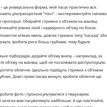
 це універсальна форма, якій пасує практично все.
навіть ультракороткий “піксі” – експериментуйте сміливо
 пропорції. Обирайте стрижки з об’ємом на маківці,
никайте рівних ліній і надмірного об’єму по боках.
опомогою м’яких хвиль, довгих стрижок типу “каскад” аб
 можуть зробити риси більш грубими, тому будьте
зьке підборіддя, додайте об’єму внизу – наприклад, за
те об’єму на маківці, щоб не посилювати диспропорцію.
ротити обличчя. Ідеально підійдуть стрижки з об’ємом
чубчик. Довгі прямі пасма можуть зробити обличчя ще
зробити фото і проконсультуватися з перукарем.
 зачіски вам пасуватимуть найбільше. А ще пам’ятайте,