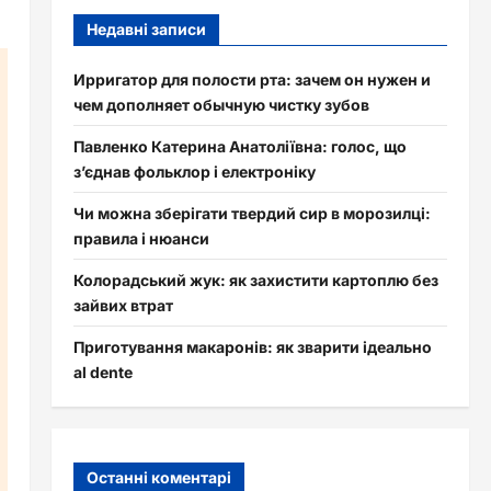
Недавні записи
Ирригатор для полости рта: зачем он нужен и
чем дополняет обычную чистку зубов
Павленко Катерина Анатоліївна: голос, що
з’єднав фольклор і електроніку
Чи можна зберігати твердий сир в морозилці:
правила і нюанси
Колорадський жук: як захистити картоплю без
зайвих втрат
Приготування макаронів: як зварити ідеально
al dente
Останні коментарі