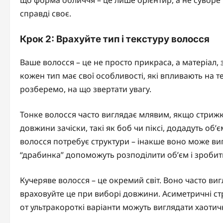
що форма обличчя – це лише орієнтир, а не суворе
справді своє.
Крок 2: Врахуйте тип і текстуру волосся
Ваше волосся – це не просто прикраса, а матеріал, 
кожен тип має свої особливості, які впливають на т
розберемо, на що звертати увагу.
Тонке волосся часто виглядає млявим, якщо стрижк
довжини зачіски, такі як боб чи піксі, додадуть об’
волосся потребує структури – інакше воно може ви
“драбинка” допоможуть розподілити об’єм і зробит
Кучеряве волосся – це окремий світ. Воно часто виг
враховуйте це при виборі довжини. Асиметричні стр
от ультракороткі варіанти можуть виглядати хаотичн