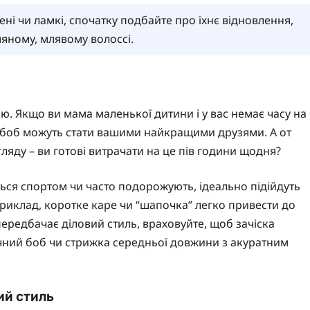
ні чи ламкі, спочатку подбайте про їхнє відновлення,
яному, млявому волоссі.
ю. Якщо ви мама маленької дитини і у вас немає часу на
ий боб можуть стати вашими найкращими друзями. А от
яду – ви готові витрачати на це пів години щодня?
ться спортом чи часто подорожують, ідеально підійдуть
приклад, коротке каре чи “шапочка” легко привести до
передбачає діловий стиль, враховуйте, щоб зачіска
ичний боб чи стрижка середньої довжини з акуратним
ий стиль