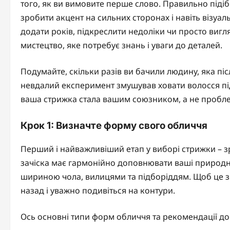
того, як ви вимовите перше слово. Правильно підіб
зробити акцент на сильних сторонах і навіть візуал
додати років, підкреслити недоліки чи просто виг
мистецтво, яке потребує знань і уваги до деталей.
Подумайте, скільки разів ви бачили людину, яка піс
невдалий експеримент змушував ховати волосся пі
ваша стрижка стала вашим союзником, а не пробл
Крок 1: Визначте форму свого обличчя
Перший і найважливіший етап у виборі стрижки – зр
зачіска має гармонійно доповнювати ваші природн
шириною чола, вилицями та підборіддям. Щоб це з
назад і уважно подивіться на контури.
Ось основні типи форм обличчя та рекомендації до