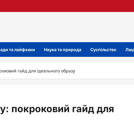
ади та лайфхаки
Наука та природа
Суспільство
Люд
кроковий гайд для ідеального образу
ку: покроковий гайд для