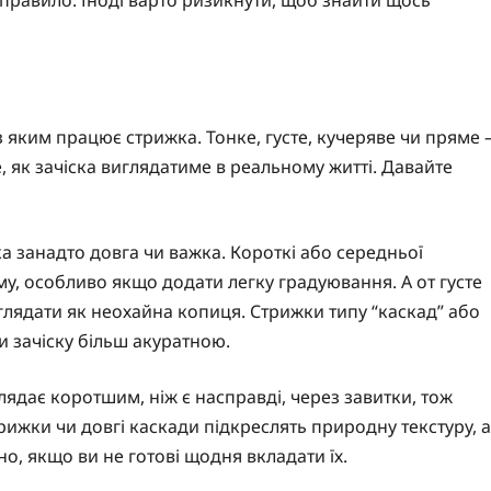
 правило. Іноді варто ризикнути, щоб знайти щось
з яким працює стрижка. Тонке, густе, кучеряве чи пряме 
е, як зачіска виглядатиме в реальному житті. Давайте
а занадто довга чи важка. Короткі або середньої
єму, особливо якщо додати легку градуювання. А от густе
глядати як неохайна копиця. Стрижки типу “каскад” або
и зачіску більш акуратною.
лядає коротшим, ніж є насправді, через завитки, тож
ижки чи довгі каскади підкреслять природну текстуру, а
о, якщо ви не готові щодня вкладати їх.