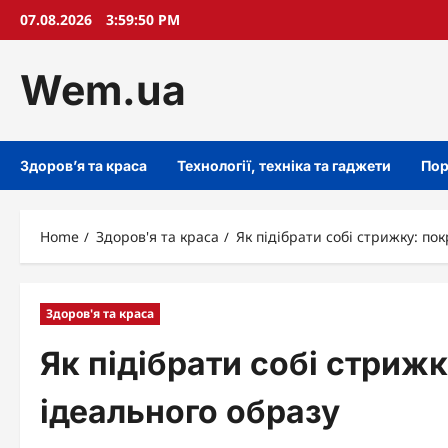
Skip
07.08.2026
3:59:51 PM
to
content
Wem.ua
Здоров’я та краса
Технології, техніка та гаджети
Пор
Home
Здоров'я та краса
Як підібрати собі стрижку: по
Здоров'я та краса
Як підібрати собі стриж
ідеального образу