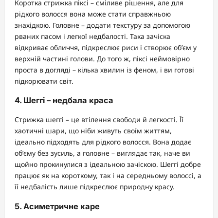
Коротка стрижка піксі – сміливе рішення, але для
рідкого волосся вона може стати справжньою
знахідкою. Головне – додати текстуру за допомогою
рваних пасом і легкої недбалості. Така зачіска
відкриває обличчя, підкреслює риси і створює об’єм у
верхній частині голови. До того ж, піксі неймовірно
проста в догляді – кілька хвилин із феном, і ви готові
підкорювати світ.
4. Шеггі – недбала краса
Стрижка шеггі – це втілення свободи й легкості. Її
хаотичні шари, що ніби живуть своїм життям,
ідеально підходять для рідкого волосся. Вона додає
об’єму без зусиль, а головне – виглядає так, наче ви
щойно прокинулися з ідеальною зачіскою. Шеггі добре
працює як на короткому, так і на середньому волоссі, а
її недбалість лише підкреслює природну красу.
5. Асиметричне каре