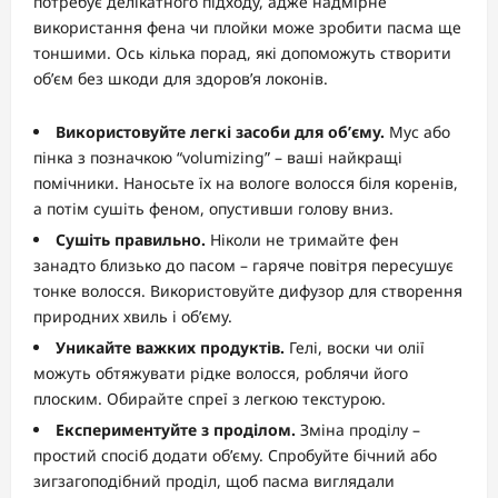
потребує делікатного підходу, адже надмірне
використання фена чи плойки може зробити пасма ще
тоншими. Ось кілька порад, які допоможуть створити
об’єм без шкоди для здоров’я локонів.
Використовуйте легкі засоби для об’єму.
Мус або
пінка з позначкою “volumizing” – ваші найкращі
помічники. Наносьте їх на вологе волосся біля коренів,
а потім сушіть феном, опустивши голову вниз.
Сушіть правильно.
Ніколи не тримайте фен
занадто близько до пасом – гаряче повітря пересушує
тонке волосся. Використовуйте дифузор для створення
природних хвиль і об’єму.
Уникайте важких продуктів.
Гелі, воски чи олії
можуть обтяжувати рідке волосся, роблячи його
плоским. Обирайте спреї з легкою текстурою.
Експериментуйте з проділом.
Зміна проділу –
простий спосіб додати об’єму. Спробуйте бічний або
зигзагоподібний проділ, щоб пасма виглядали