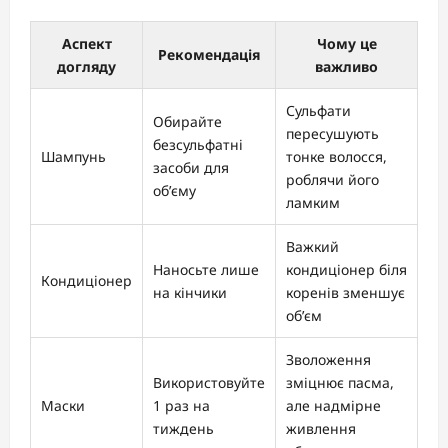
Аспект
Чому це
Рекомендація
догляду
важливо
Сульфати
Обирайте
пересушують
безсульфатні
Шампунь
тонке волосся,
засоби для
роблячи його
об’єму
ламким
Важкий
Наносьте лише
кондиціонер біля
Кондиціонер
на кінчики
коренів зменшує
об’єм
Зволоження
Використовуйте
зміцнює пасма,
Маски
1 раз на
але надмірне
тиждень
живлення