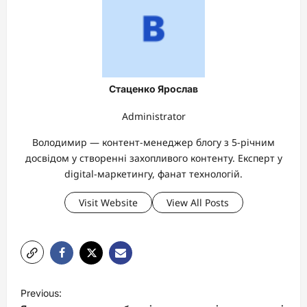
Стаценко Ярослав
Administrator
Володимир — контент-менеджер блогу з 5-річним
досвідом у створенні захопливого контенту. Експерт у
digital-маркетингу, фанат технологій.
Visit Website
View All Posts
P
Previous:
o