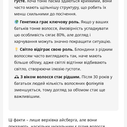
густе.
Хоча тонкі пасма здаються крихкими, вони
часто мають щільнішу структуру, що робить їх
менш схильними до посічення.
Генетика грає ключову роль.
Якщо у ваших
батьків тонке волосся, ймовірність успадкувати
цю особливість сягає 80%, але догляд і
харчування можуть значно покращити ситуацію.
Світло відіграє свою роль.
Блондини з рідким
волоссям часто виглядають так, наче мають
більше об’єму, адже світлі відтінки відбивають
світло, створюючи ілюзію густоти.
🕰
З віком волосся стає рідшим.
Після 30 років у
багатьох людей кількість волосяних фолікулів
зменшується, тому догляд за об’ємом стає ще
важливішим.
Ці факти – лише верхівка айсберга, але вони
показують, наскільки унікальним є рідке волосся.