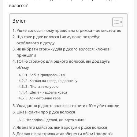
волосся?
Зміст
Рідке волосся: чому правильна стрижка – це мистецтво
Що таке рідке волосся і чому воно потребує
особливого підходу
Як вибрати стрижку для рідкого волосся: ключові
принципи
ТОП-5 стрижок для рідкого волосся, які додадуть
об’єму
1. Боб із градуюванням
2. Каскад на середню довжину
3. Піксі з текстурою
4. Шеггі – недбала краса
5. Асиметричне каре
Укладання рідкого волосся: секрети об’єму без шкоди
Цікаві факти про рідке волосся
Несподівані деталі, які варто знати
Як знайти майстра, який зрозуміє рідке волосся
Догляд після стрижки: як зберегти об’єм і здоров’я