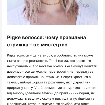
Рідке волосся: чому правильна
стрижка – це мистецтво
Рідке волосся – це не вирок, а особливість, яка може
стати вашою родзинкою. Тонкі пасма, що здаються
неслухняними, або нестача об’єму, яка змушує уникати
дзеркал, – усе це можна перетворити на перевагу за
допомогою правильної стрижки. Секрет криється в
техніці, виборі форми та розумінні, як підкреслити
природну красу. У цій розмові ми зануримося в деталі:
від вибору ідеальної зачіски до практичних порад, які
допоможуть вашим локонам виглядати густішими та
жвавішими. Готові дізнатися, як приборкати рідке