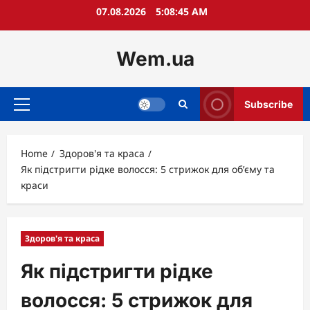
Skip
07.08.2026
5:08:46 AM
to
content
Wem.ua
Subscribe
Primary
Menu
Home
Здоров'я та краса
Як підстригти рідке волосся: 5 стрижок для об’єму та
краси
Здоров'я та краса
Як підстригти рідке
волосся: 5 стрижок для