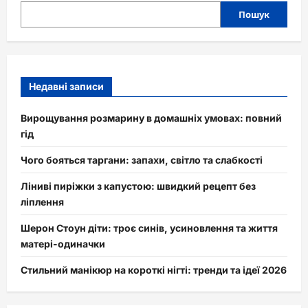
Пошук
Недавні записи
Вирощування розмарину в домашніх умовах: повний
гід
Чого бояться таргани: запахи, світло та слабкості
Ліниві пиріжки з капустою: швидкий рецепт без
ліплення
Шерон Стоун діти: троє синів, усиновлення та життя
матері-одиначки
Стильний манікюр на короткі нігті: тренди та ідеї 2026