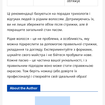
обтяжує
Ці рекомендації базуються на порадах трихологів і
відгуках людей із рідким волоссям. Дотримуючись їх,
ви не лише збережете об’єм після стрижки, але й
покращите загальний стан пасом.
Рідке волосся – це не проблема, а особливість, яку
можна підкреслити за допомогою правильної стрижки,
укладання та догляду. Експериментуйте з формами,
шукайте свого майстра і не бійтеся пробувати нове.
Кожне пасмо – це частина вашої унікальності, і з
правильним підходом воно може стати справжньою
окрасою. Тож беріть ножиці (або довірте їх
професіоналу) і створюйте свій ідеальний образ!
About the Author