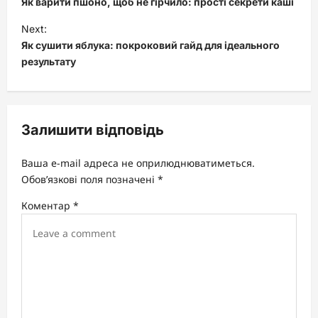
Як варити пшоно, щоб не гірчило: прості секрети каші
s
Next:
t
Як сушити яблука: покроковий гайд для ідеального
результату
n
a
v
Залишити відповідь
i
g
Ваша e-mail адреса не оприлюднюватиметься.
a
Обов’язкові поля позначені
*
t
Коментар
*
i
o
n