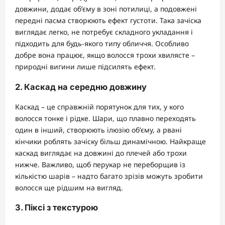
довжини, додає об’єму в зоні потилиці, а подовжені
передні пасма створюють ефект густоти. Така зачіска
виглядає легко, не потребує складного укладання і
підходить для будь-якого типу обличчя. Особливо
добре вона працює, якщо волосся трохи хвилясте –
природні вигини лише підсилять ефект.
2. Каскад на середню довжину
Каскад – це справжній порятунок для тих, у кого
волосся тонке і рідке. Шари, що плавно переходять
один в інший, створюють ілюзію об’єму, а рвані
кінчики роблять зачіску більш динамічною. Найкраще
каскад виглядає на довжині до плечей або трохи
нижче. Важливо, щоб перукар не переборщив із
кількістю шарів – надто багато зрізів можуть зробити
волосся ще рідшим на вигляд.
3. Піксі з текстурою