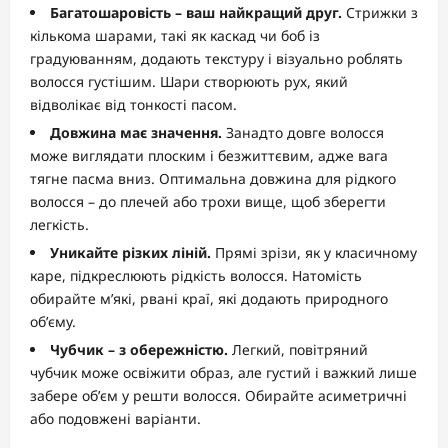
Багатошаровість – ваш найкращий друг.
Стрижки з
кількома шарами, такі як каскад чи боб із
градуюванням, додають текстуру і візуально роблять
волосся густішим. Шари створюють рух, який
відволікає від тонкості пасом.
Довжина має значення.
Занадто довге волосся
може виглядати плоским і безжиттєвим, адже вага
тягне пасма вниз. Оптимальна довжина для рідкого
волосся – до плечей або трохи вище, щоб зберегти
легкість.
Уникайте різких ліній.
Прямі зрізи, як у класичному
каре, підкреслюють рідкість волосся. Натомість
обирайте м’які, рвані краї, які додають природного
об’єму.
Чубчик – з обережністю.
Легкий, повітряний
чубчик може освіжити образ, але густий і важкий лише
забере об’єм у решти волосся. Обирайте асиметричні
або подовжені варіанти.