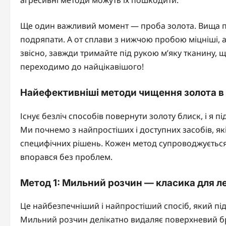
агресивні методи можуть їх пошкодити.
Ще один важливий момент — проба золота. Вища пр
подряпати. А от сплави з нижчою пробою міцніші, а
звісно, завжди тримайте під рукою м’яку тканину, що
переходимо до найцікавішого!
Найефективніші методи чищення золота в
Існує безліч способів повернути золоту блиск, і я пі
Ми почнемо з найпростіших і доступних засобів, як
специфічних рішень. Кожен метод супроводжується
впорався без проблем.
Метод 1: Мильний розчин — класика для л
Це найбезпечніший і найпростіший спосіб, який піді
Мильний розчин делікатно видаляє поверхневий бр