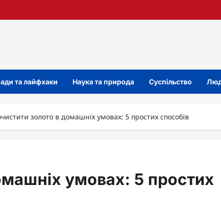
ади та лайфхаки
Наука та природа
Суспільство
Люд
очистити золото в домашніх умовах: 5 простих способів
омашніх умовах: 5 простих