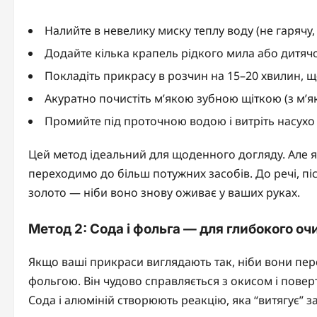
Налийте в невелику миску теплу воду (не гарячу
Додайте кілька крапель рідкого мила або дитяч
Покладіть прикрасу в розчин на 15–20 хвилин, щ
Акуратно почистіть м’якою зубною щіткою (з м’я
Промийте під проточною водою і витріть насухо
Цей метод ідеальний для щоденного догляду. Але я
переходимо до більш потужних засобів. До речі, пі
золото — ніби воно знову оживає у ваших руках.
Метод 2: Сода і фольга — для глибокого о
Якщо ваші прикраси виглядають так, ніби вони пере
фольгою. Він чудово справляється з окисом і пове
Сода і алюміній створюють реакцію, яка “витягує” 