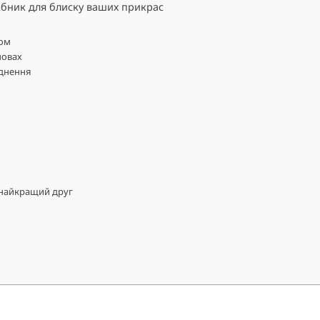
ібник для блиску ваших прикрас
том
мовах
уднення
 найкращий друг
и