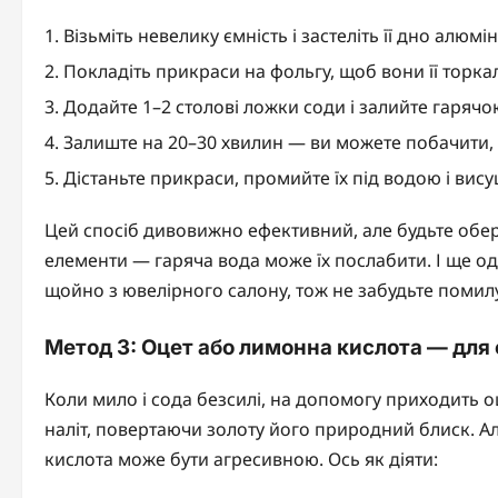
Візьміть невелику ємність і застеліть її дно алю
Покладіть прикраси на фольгу, щоб вони її торка
Додайте 1–2 столові ложки соди і залийте гарячо
Залиште на 20–30 хвилин — ви можете побачити, 
Дістаньте прикраси, промийте їх під водою і вис
Цей спосіб дивовижно ефективний, але будьте обер
елементи — гаряча вода може їх послабити. І ще од
щойно з ювелірного салону, тож не забудьте помил
Метод 3: Оцет або лимонна кислота — для 
Коли мило і сода безсилі, на допомогу приходить о
наліт, повертаючи золоту його природний блиск. Ал
кислота може бути агресивною. Ось як діяти: