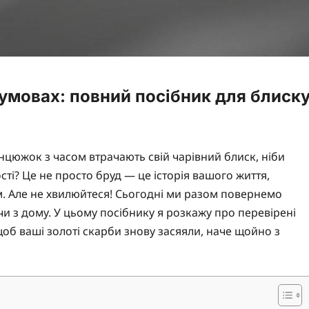
 умовах: повний посібник для блиск
нцюжок з часом втрачають свій чарівний блиск, ніби
і? Це не просто бруд — це історія вашого життя,
трям. Але не хвилюйтеся! Сьогодні ми разом повернемо
и з дому. У цьому посібнику я розкажу про перевірені
щоб ваші золоті скарби знову засяяли, наче щойно з