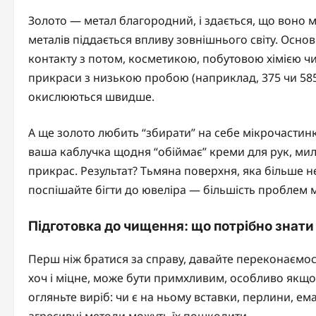
Золото — метал благородний, і здається, що воно ма
металів піддається впливу зовнішнього світу. Основ
контакту з потом, косметикою, побутовою хімією чи
прикраси з низькою пробою (наприклад, 375 чи 585),
окислюються швидше.
А ще золото любить “збирати” на себе мікрочастинки
ваша каблучка щодня “обіймає” креми для рук, мило
прикрас. Результат? Тьмяна поверхня, яка більше не
поспішайте бігти до ювеліра — більшість проблем 
Підготовка до чищення: що потрібно знати
Перш ніж братися за справу, давайте переконаємо
хоч і міцне, може бути примхливим, особливо якщо
огляньте виріб: чи є на ньому вставки, перлини, ем