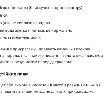
мінієвою фольгою (блискучою стороною вгору).
лися.
ю (але не киплячою) водою.
як вода злегка піниться, це нормально.
ушіть м’якою тканиною.
ежні з прикрасами, що мають камені чи клейові
на порада: після такого чищення золото виглядає, ніби
уватися результатом перед дзеркалом!
стійких плям
цет або лимонна кислота. Ці засоби розчиняють жир і
е пам’ятайте: цей метод не для всіх прикрас, адже