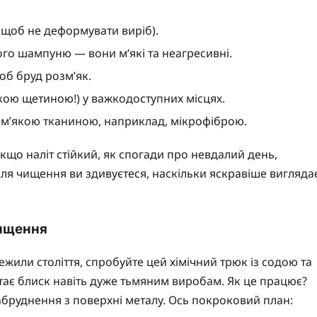
, щоб не деформувати виріб).
ого шампуню — вони м’які та неагресивні.
об бруд розм’як.
кою щетиною!) у важкодоступних місцях.
 м’якою тканиною, наприклад, мікрофіброю.
кщо наліт стійкий, як спогади про невдалий день,
сля чищення ви здивуєтеся, наскільки яскравіше вигляда
чищення
жили століття, спробуйте цей хімічний трюк із содою та
ртає блиск навіть дуже тьмяним виробам. Як це працює?
забруднення з поверхні металу. Ось покроковий план: