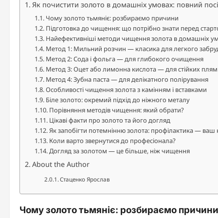
Як почистити золото в домашніх умовах: повний пос
Чому золото тьмяніє: розбираємо причини
Підготовка до чищення: що потрібно знати перед стар
Найефективніші методи чищення золота в домашніх у
Метод 1: Мильний розчин — класика для легкого забр
Метод 2: Сода і фольга — для глибокого очищення
Метод 3: Оцет або лимонна кислота — для стійких плям
Метод 4: Зубна паста — для делікатного полірування
Особливості чищення золота з камінням і вставками
Біле золото: окремий підхід до ніжного металу
Порівняння методів чищення: який обрати?
Цікаві факти про золото та його догляд
Як запобігти потемнінню золота: профілактика — ваш
Коли варто звернутися до професіонала?
Догляд за золотом — це більше, ніж чищення
About the Author
Стаценко Ярослав
Чому золото тьмяніє: розбираємо причин