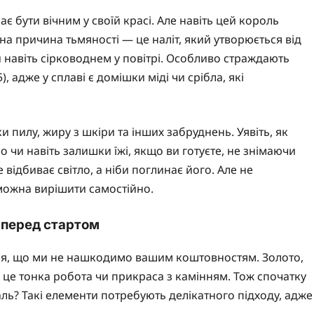
є бути вічним у своїй красі. Але навіть цей король
на причина тьмяності — це наліт, який утворюється від
 навіть сірководнем у повітрі. Особливо страждають
 адже у сплаві є домішки міді чи срібла, які
 пилу, жиру з шкіри та інших забруднень. Уявіть, як
 чи навіть залишки їжі, якщо ви готуєте, не знімаючи
 відбиває світло, а ніби поглинає його. Але не
можна вирішити самостійно.
 перед стартом
ся, що ми не нашкодимо вашим коштовностям. Золото,
 це тонка робота чи прикраса з камінням. Тож спочатку
аль? Такі елементи потребують делікатного підходу, адже