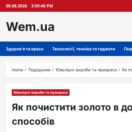
Skip
08.08.2026
3:59:49 PM
to
content
Wem.ua
Здоров’я та краса
Технології, техніка та гаджети
Пор
Home
Подарунки
Ювелірні вироби та прикраси
Як п
Ювелірні вироби та прикраси
Як почистити золото в д
способів