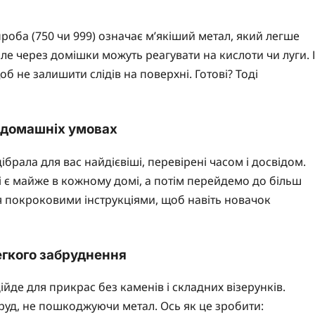
оба (750 чи 999) означає м’якіший метал, який легше
ле через домішки можуть реагувати на кислоти чи луги. І
б не залишити слідів на поверхні. Готові? Тоді
 домашніх умовах
дібрала для вас найдієвіші, перевірені часом і досвідом.
і є майже в кожному домі, а потім перейдемо до більш
 покроковими інструкціями, щоб навіть новачок
егкого забруднення
йде для прикрас без каменів і складних візерунків.
уд, не пошкоджуючи метал. Ось як це зробити: