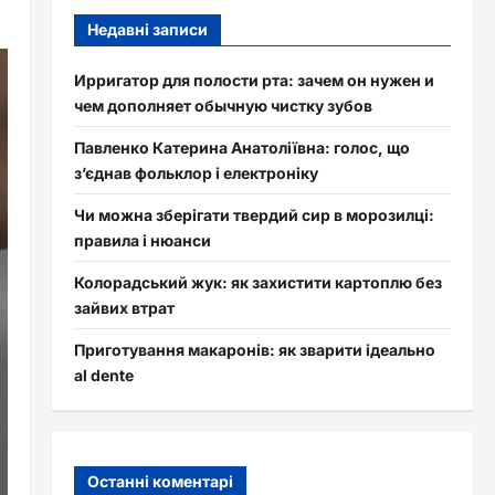
Недавні записи
Ирригатор для полости рта: зачем он нужен и
чем дополняет обычную чистку зубов
Павленко Катерина Анатоліївна: голос, що
з’єднав фольклор і електроніку
Чи можна зберігати твердий сир в морозилці:
правила і нюанси
Колорадський жук: як захистити картоплю без
зайвих втрат
Приготування макаронів: як зварити ідеально
al dente
Останні коментарі