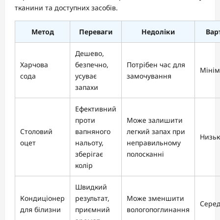
тканини та доступних засобів.
Метод
Переваги
Недоліки
Варт
Дешево,
Харчова
безпечно,
Потрібен час для
Мінім
сода
усуває
замочування
запахи
Ефективний
проти
Може залишити
Столовий
вапняного
легкий запах при
Низьк
оцет
нальоту,
неправильному
зберігає
полосканні
колір
Швидкий
Кондиціонер
результат,
Може зменшити
Сере
для білизни
приємний
вологопоглинання