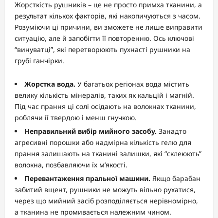
Жорсткість рушників – це не просто примха тканини, а
результат кількох факторів, які накопичуються з часом.
Розуміючи ці причини, ви зможете не лише виправити
ситуацію, але й запобігти її повторенню. Ось ключові
“винуватці”, які перетворюють пухнасті рушники на
грубі ганчірки.
Жорстка вода.
У багатьох регіонах вода містить
велику кількість мінералів, таких як кальцій і магній.
Під час прання ці солі осідають на волокнах тканини,
роблячи її твердою і менш гнучкою.
Неправильний вибір мийного засобу.
Занадто
агресивні порошки або надмірна кількість гелю для
прання залишають на тканині залишки, які “склеюють”
волокна, позбавляючи їх м’якості.
Перевантаження пральної машини.
Якщо барабан
забитий вщент, рушники не можуть вільно рухатися,
через що мийний засіб розподіляється нерівномірно,
а тканина не промивається належним чином.