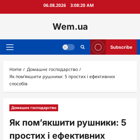
Skip
06.08.2026
3:08:21 AM
to
content
Wem.ua
Subscribe
Primary
Menu
Home
Домашнє господарство
Як пом’якшити рушники: 5 простих і ефективних
способів
Домашнє господарство
Як пом’якшити рушники: 5
простих і ефективних