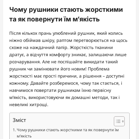
Чому рушники стають жорсткими
та як повернути їм м’якість
Після кількох прань улюблений рушник, який колись
ніжно обіймав шкіру, раптом перетворюється на щось
схоже на наждачний папір. Жорсткість тканини
дратує, а відчуття комфорту зникає, залишаючи лише
розчарування. Але не поспішайте викидати такий
рушник чи замінювати його новим! Проблема
жорсткості має прості причини, а рішення – доступні
кожному. Давайте розберемося, чому так стається, і
навчимося повертати рушникам їхню первісну
м’якість, використовуючи як домашні методи, так і
невеликі хитрощі.
Зміст
Чому рушники стають жорсткими та як повернути їм
м’якість