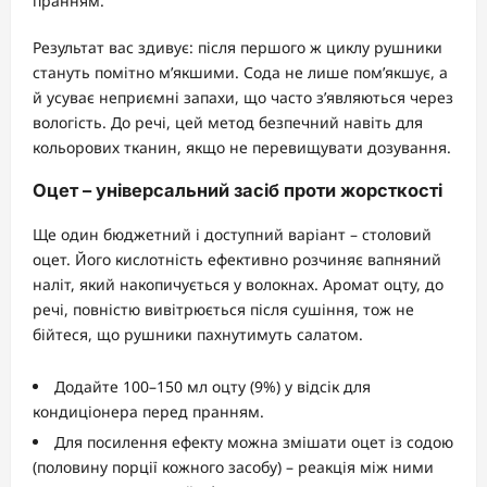
пранням.
Результат вас здивує: після першого ж циклу рушники
стануть помітно м’якшими. Сода не лише пом’якшує, а
й усуває неприємні запахи, що часто з’являються через
вологість. До речі, цей метод безпечний навіть для
кольорових тканин, якщо не перевищувати дозування.
Оцет – універсальний засіб проти жорсткості
Ще один бюджетний і доступний варіант – столовий
оцет. Його кислотність ефективно розчиняє вапняний
наліт, який накопичується у волокнах. Аромат оцту, до
речі, повністю вивітрюється після сушіння, тож не
бійтеся, що рушники пахнутимуть салатом.
Додайте 100–150 мл оцту (9%) у відсік для
кондиціонера перед пранням.
Для посилення ефекту можна змішати оцет із содою
(половину порції кожного засобу) – реакція між ними