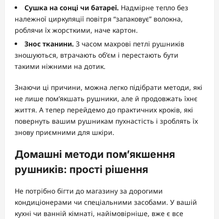
Сушка на сонці чи батареї.
Надмірне тепло без
належної циркуляції повітря “запаковує” волокна,
роблячи їх жорсткими, наче картон.
Знос тканини.
З часом махрові петлі рушників
зношуються, втрачають об’єм і перестають бути
такими ніжними на дотик.
Знаючи ці причини, можна легко підібрати методи, які
не лише пом’якшать рушники, але й продовжать їхнє
життя. А тепер перейдемо до практичних кроків, які
повернуть вашим рушникам пухнастість і зроблять їх
знову приємними для шкіри.
Домашні методи пом’якшення
рушників: прості рішення
Не потрібно бігти до магазину за дорогими
кондиціонерами чи спеціальними засобами. У вашій
кухні чи ванній кімнаті, найімовірніше, вже є все