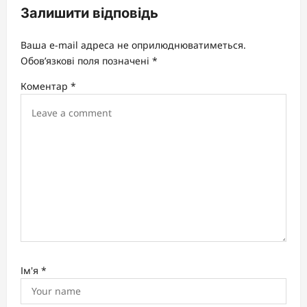
Залишити відповідь
i
g
Ваша e-mail адреса не оприлюднюватиметься.
a
Обов’язкові поля позначені
*
t
Коментар
*
i
o
n
Ім'я
*