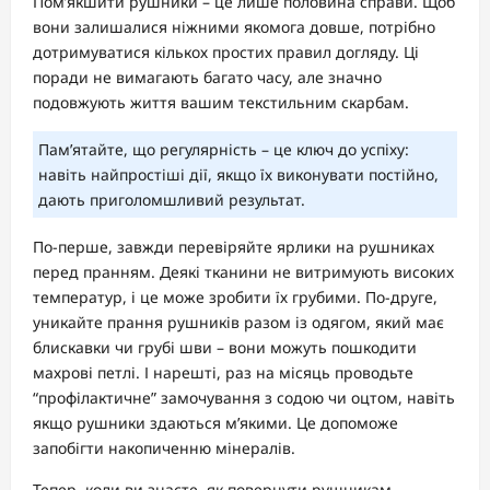
Пом’якшити рушники – це лише половина справи. Щоб
вони залишалися ніжними якомога довше, потрібно
дотримуватися кількох простих правил догляду. Ці
поради не вимагають багато часу, але значно
подовжують життя вашим текстильним скарбам.
Пам’ятайте, що регулярність – це ключ до успіху:
навіть найпростіші дії, якщо їх виконувати постійно,
дають приголомшливий результат.
По-перше, завжди перевіряйте ярлики на рушниках
перед пранням. Деякі тканини не витримують високих
температур, і це може зробити їх грубими. По-друге,
уникайте прання рушників разом із одягом, який має
блискавки чи грубі шви – вони можуть пошкодити
махрові петлі. І нарешті, раз на місяць проводьте
“профілактичне” замочування з содою чи оцтом, навіть
якщо рушники здаються м’якими. Це допоможе
запобігти накопиченню мінералів.
Тепер, коли ви знаєте, як повернути рушникам