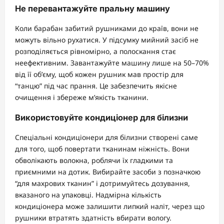
Не перевантажуйте пральну машину
Коли барабан забитий рушниками до країв, вони не
можуть вільно рухатися. У підсумку мийний засіб не
розподіляється рівномірно, а полоскання стає
неефективним. Завантажуйте машину лише на 50–70%
від її об’єму, щоб кожен рушник мав простір для
“танцю” під час прання. Це забезпечить якісне
очищення і збереже м’якість тканини.
Використовуйте кондиціонер для білизни
Спеціальні кондиціонери для білизни створені саме
для того, щоб повертати тканинам ніжність. Вони
обволікають волокна, роблячи їх гладкими та
приємними на дотик. Вибирайте засоби з позначкою
“для махрових тканин” і дотримуйтесь дозування,
вказаного на упаковці. Надмірна кількість
кондиціонера може залишити липкий наліт, через що
рушники втратять здатність вбирати вологу.