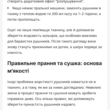
створить додатковий ефект “розпушування”.
Якщо немає пральної машини, замочіть рушники в
тазику з теплою водою та 200 мл оцту на 1–2 години, а
потім прополощіть.
Оцет не лише пом’якшує тканину, але й допомагає
зберегти яскравість кольорів, що особливо важливо
для барвистих рушників. Після такого догляду вони
знову стануть приємними на дотик, а шкіра подякує за
ніжність.
Правильне прання та сушка: основа
м’якості
Іноді проблема жорсткості рушників ховається не в
тканині, а в тому, як ми за ними доглядаємо. Невеликі
зміни в процесі прання та сушіння можуть зробити
справжнє диво. Ось кілька правил, які допоможуть
зберегти пухнастість рушників надовго.