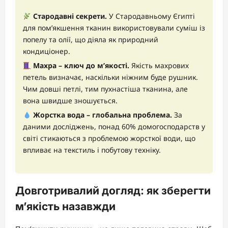
Стародавні секрети.
У Стародавньому Єгипті
для пом’якшення тканин використовували суміш із
попелу та олії, що діяла як природний
кондиціонер.
Махра – ключ до м’якості.
Якість махрових
петель визначає, наскільки ніжним буде рушник.
Чим довші петлі, тим пухнастіша тканина, але
вона швидше зношується.
Жорстка вода – глобальна проблема.
За
даними досліджень, понад 60% домогосподарств у
світі стикаються з проблемою жорсткої води, що
впливає на текстиль і побутову техніку.
Довготривалий догляд: як зберегти
м’якість назавжди