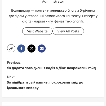
Administrator
Володимир — контент-менеджер блогу з 5-річним
досвідом у створенні захопливого контенту. Експерт у
digital-маркетингу, фанат технологій.
Visit Website
View All Posts
P
Previous:
o
Як додати посвідчення водія в Дію: покроковий гайд
s
Next:
t
Як підібрати свій камінь: покроковий гайд до
ідеального вибору
n
a
v