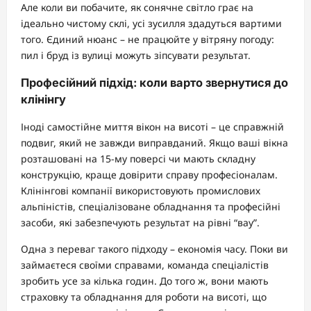
Але коли ви побачите, як сонячне світло грає на
ідеально чистому склі, усі зусилля здадуться вартими
того. Єдиний нюанс – не працюйте у вітряну погоду:
пил і бруд із вулиці можуть зіпсувати результат.
Професійний підхід: коли варто звернутися до
клінінгу
Іноді самостійне миття вікон на висоті – це справжній
подвиг, який не завжди виправданий. Якщо ваші вікна
розташовані на 15-му поверсі чи мають складну
конструкцію, краще довірити справу професіоналам.
Клінінгові компанії використовують промислових
альпіністів, спеціалізоване обладнання та професійні
засоби, які забезпечують результат на рівні “вау”.
Одна з переваг такого підходу – економія часу. Поки ви
займаєтеся своїми справами, команда спеціалістів
зробить усе за кілька годин. До того ж, вони мають
страховку та обладнання для роботи на висоті, що