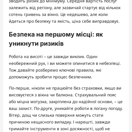
зводить ризик до мінімуму. Середня вартість послуг
залежить від регіону, але зазвичай стартує від кількох
сотень гривень за вікно. Це недешево, але коли
йдеться про безпеку та якість, ціна себе виправдовує.
Безпека на першому місці: як
уникнути ризиків
Робота на висоті – це завжди виклик. Один
необережний рух, і ви можете опинитися в небезпеці.
Тож давайте розберемо ключові правила, які
допоможуть зробити процес безпечним.
По-перше, ніколи не працюйте без страховки, якщо ви
висовуєтеся з вікна чи балкона. Страхувальний пояс
або міцна мотузка, закріплена до надійної основи, – це
ваш захист. По-друге, уникайте роботи в погану погоду.
Вітер, дощ чи слизька поверхня можуть стати
причиною нещасного випадку. І нарешті, завжди
тримайте інструменти в зоні досяжності, щоб не