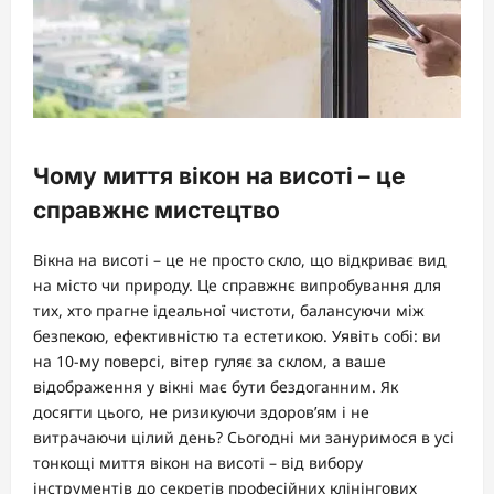
Чому миття вікон на висоті – це
справжнє мистецтво
Вікна на висоті – це не просто скло, що відкриває вид
на місто чи природу. Це справжнє випробування для
тих, хто прагне ідеальної чистоти, балансуючи між
безпекою, ефективністю та естетикою. Уявіть собі: ви
на 10-му поверсі, вітер гуляє за склом, а ваше
відображення у вікні має бути бездоганним. Як
досягти цього, не ризикуючи здоров’ям і не
витрачаючи цілий день? Сьогодні ми зануримося в усі
тонкощі миття вікон на висоті – від вибору
інструментів до секретів професійних клінінгових