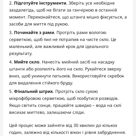
Підготуйте інструменти
. Зберіть усе необхідне
заздалегідь, щоб не бігати за ганчіркою в останній
момент. Переконайтеся, що штанга міцно фіксується, а
засоби для миття під рукою.
Починайте з рами
. Протріть рами вологою
серветкою, щоб пил не потрапив на чисте скло. Це
маленький, але важливий крок для ідеального
результату.
Мийте скло
. Нанесіть мийний засіб на насадку
штанги або розпиліть його на скло. Рухайтеся зверху
вниз, щоб уникнути патьоків. Використовуйте скребок
для видалення стійкого бруду.
Фінальний штрих
. Протріть скло сухою
мікрофібровою серветкою, щоб позбутися розводів.
Якщо світить сонце, працюйте швидко – вода на склі
висихає миттєво, залишаючи сліди.
Цей процес може зайняти від 30 хвилин до кількох
годин, залежно від кількості вікон і рівня забруднення.