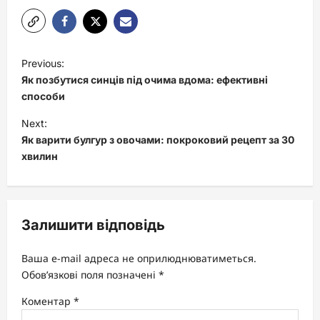
P
Previous:
o
Як позбутися синців під очима вдома: ефективні
s
способи
t
Next:
Як варити булгур з овочами: покроковий рецепт за 30
n
хвилин
a
v
i
Залишити відповідь
g
a
Ваша e-mail адреса не оприлюднюватиметься.
t
Обов’язкові поля позначені
*
i
Коментар
*