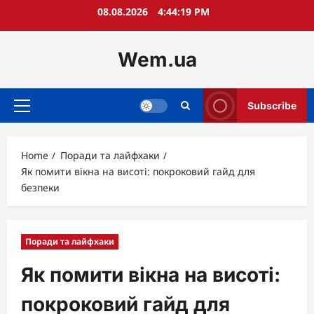
Skip
08.08.2026
4:44:20 PM
to
content
Wem.ua
Subscribe
Primary
Menu
Home
Поради та лайфхаки
Як помити вікна на висоті: покроковий гайд для
безпеки
Поради та лайфхаки
Як помити вікна на висоті:
покроковий гайд для