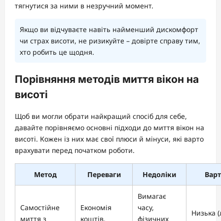
тягнутися за ними в незручний момент.
Якщо ви відчуваєте навіть найменший дискомфорт
чи страх висоти, не ризикуйте – довірте справу тим,
хто робить це щодня.
Порівняння методів миття вікон на
висоті
Щоб ви могли обрати найкращий спосіб для себе,
давайте порівняємо основні підходи до миття вікон на
висоті. Кожен із них має свої плюси й мінуси, які варто
врахувати перед початком роботи.
Метод
Переваги
Недоліки
Варт
Вимагає
Самостійне
Економія
часу,
Низька 
миття з
коштів,
фізичних