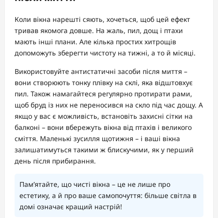
Коли вікна нарешті сяють, хочеться, щоб цей ефект
тривав якомога довше. На жаль, пил, дощ і птахи
мають інші плани. Але кілька простих хитрощів
допоможуть зберегти чистоту на тижні, а то й місяці.
Використовуйте антистатичні засоби після миття –
вони створюють тонку плівку на склі, яка відштовхує
пил. Також намагайтеся регулярно протирати рами,
щоб бруд із них не переносився на скло під час дощу. А
якщо у вас є можливість, встановіть захисні сітки на
балконі – вони вбережуть вікна від птахів і великого
сміття. Маленькі зусилля щотижня – і ваші вікна
залишатимуться такими ж блискучими, як у перший
день після прибирання.
Пам’ятайте, що чисті вікна – це не лише про
естетику, а й про ваше самопочуття: більше світла в
домі означає кращий настрій!