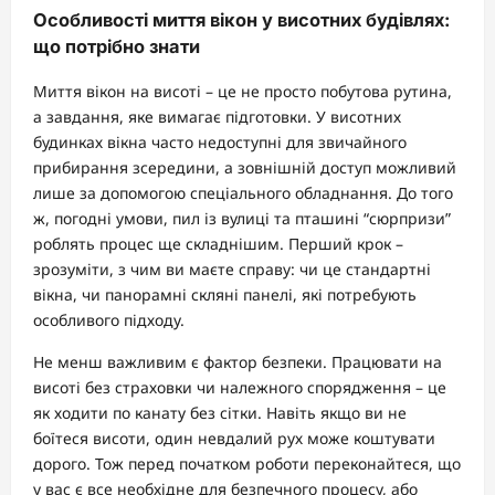
Особливості миття вікон у висотних будівлях:
що потрібно знати
Миття вікон на висоті – це не просто побутова рутина,
а завдання, яке вимагає підготовки. У висотних
будинках вікна часто недоступні для звичайного
прибирання зсередини, а зовнішній доступ можливий
лише за допомогою спеціального обладнання. До того
ж, погодні умови, пил із вулиці та пташині “сюрпризи”
роблять процес ще складнішим. Перший крок –
зрозуміти, з чим ви маєте справу: чи це стандартні
вікна, чи панорамні скляні панелі, які потребують
особливого підходу.
Не менш важливим є фактор безпеки. Працювати на
висоті без страховки чи належного спорядження – це
як ходити по канату без сітки. Навіть якщо ви не
боїтеся висоти, один невдалий рух може коштувати
дорого. Тож перед початком роботи переконайтеся, що
у вас є все необхідне для безпечного процесу, або