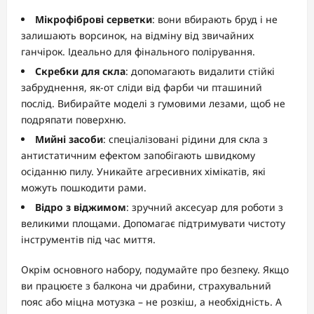
Мікрофіброві серветки
: вони вбирають бруд і не
залишають ворсинок, на відміну від звичайних
ганчірок. Ідеально для фінального полірування.
Скребки для скла
: допомагають видалити стійкі
забруднення, як-от сліди від фарби чи пташиний
послід. Вибирайте моделі з гумовими лезами, щоб не
подряпати поверхню.
Мийні засоби
: спеціалізовані рідини для скла з
антистатичним ефектом запобігають швидкому
осіданню пилу. Уникайте агресивних хімікатів, які
можуть пошкодити рами.
Відро з віджимом
: зручний аксесуар для роботи з
великими площами. Допомагає підтримувати чистоту
інструментів під час миття.
Окрім основного набору, подумайте про безпеку. Якщо
ви працюєте з балкона чи драбини, страхувальний
пояс або міцна мотузка – не розкіш, а необхідність. А