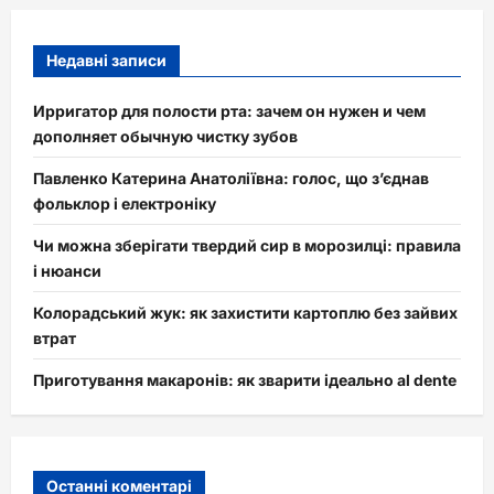
Недавні записи
Ирригатор для полости рта: зачем он нужен и чем
дополняет обычную чистку зубов
Павленко Катерина Анатоліївна: голос, що з’єднав
фольклор і електроніку
Чи можна зберігати твердий сир в морозилці: правила
і нюанси
Колорадський жук: як захистити картоплю без зайвих
втрат
Приготування макаронів: як зварити ідеально al dente
Останні коментарі