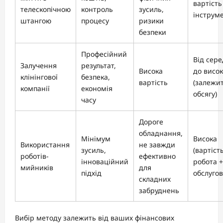
вартість
телескопічною
контроль
зусиль,
інструме
штангою
процесу
ризики
безпеки
Професійний
Від сере
Залучення
результат,
Висока
до висок
клінінгової
безпека,
вартість
(залежит
компанії
економія
обсягу)
часу
Дороге
обладнання,
Мінімум
Висока
Використання
не завжди
зусиль,
(вартіст
роботів-
ефективно
інноваційний
робота +
мийників
для
підхід
обслуго
складних
забруднень
Вибір методу залежить від ваших фінансових