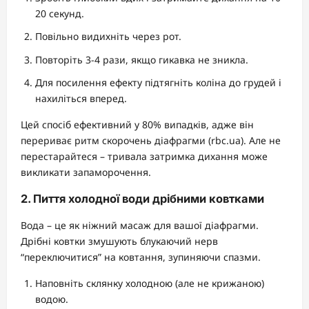
20 секунд.
Повільно видихніть через рот.
Повторіть 3-4 рази, якщо гикавка не зникла.
Для посилення ефекту підтягніть коліна до грудей і
нахиліться вперед.
Цей спосіб ефективний у 80% випадків, адже він
перериває ритм скорочень діафрагми (rbc.ua). Але не
перестарайтеся – тривала затримка дихання може
викликати запаморочення.
2. Пиття холодної води дрібними ковтками
Вода – це як ніжний масаж для вашої діафрагми.
Дрібні ковтки змушують блукаючий нерв
“переключитися” на ковтання, зупиняючи спазми.
Наповніть склянку холодною (але не крижаною)
водою.