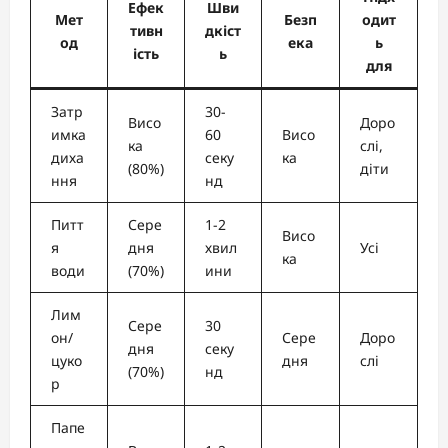
Ефек
Шви
Мет
Безп
одит
тивн
дкіст
од
ека
ь
ість
ь
для
Затр
30-
Висо
Доро
имка
60
Висо
ка
слі,
диха
секу
ка
(80%)
діти
ння
нд
Питт
Сере
1-2
Висо
я
дня
хвил
Усі
ка
води
(70%)
ини
Лим
Сере
30
он/
Сере
Доро
дня
секу
цуко
дня
слі
(70%)
нд
р
Папе