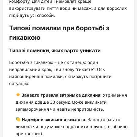
комфорту. Для дітей і немовлят краще
використовувати пиття води чи масаж, а для дорослих
підійдуть усі способи.
Типові помилки при боротьбі з
гикавкою
Типові помилки, яких варто уникати
Боротьба з гикавкою – це як танець: один
неправильний крок, і ви знову “гикаєте”. Ось
найпоширеніші помилки, які можуть погіршити
ситуацію:
Занадто тривала затримка дихання:
Утримання
дихання довше 30 секунд може викликати
запаморочення чи навіть непритомність.
Надмірне вживання кислого:
Занадто багато
лимона чи оцту може подразнити шлунок, особливо
при гастриті.