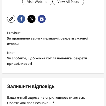
Visit Website
View All Posts
P
Previous:
o
Як правильно варити пельмені: секрети смачної
s
страви
t
Next:
Як зробити, щоб жінка хотіла чоловіка: секрети
n
привабливості
a
v
i
Залишити відповідь
g
a
Ваша e-mail адреса не оприлюднюватиметься.
t
Обов’язкові поля позначені
*