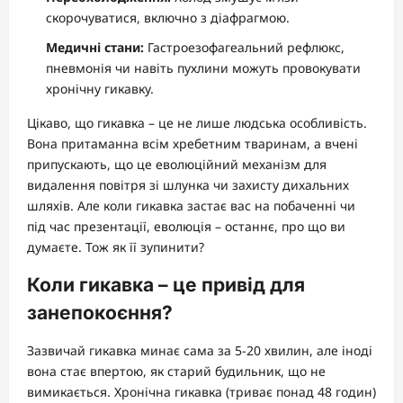
скорочуватися, включно з діафрагмою.
Медичні стани:
Гастроезофагеальний рефлюкс,
пневмонія чи навіть пухлини можуть провокувати
хронічну гикавку.
Цікаво, що гикавка – це не лише людська особливість.
Вона притаманна всім хребетним тваринам, а вчені
припускають, що це еволюційний механізм для
видалення повітря зі шлунка чи захисту дихальних
шляхів. Але коли гикавка застає вас на побаченні чи
під час презентації, еволюція – останнє, про що ви
думаєте. Тож як її зупинити?
Коли гикавка – це привід для
занепокоєння?
Зазвичай гикавка минає сама за 5-20 хвилин, але іноді
вона стає впертою, як старий будильник, що не
вимикається. Хронічна гикавка (триває понад 48 годин)