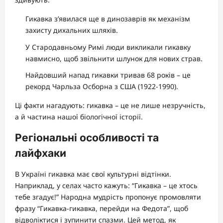
Гикавка з’явилася ще в динозаврів як механізм
захисту дихальних шляхів.
У Стародавньому Римі люди викликали гикавку
навмисно, щоб звільнити шлунок для нових страв.
Найдовший напад гикавки тривав 68 років – це
рекорд Чарльза Осборна з США (1922-1990).
Ці факти нагадують: гикавка – це не лише незручність,
а й частина нашої біологічної історії.
Регіональні особливості та
лайфхаки
В Україні гикавка має свої культурні відтінки.
Наприклад, у селах часто кажуть: “Гикавка – це хтось
тебе згадує!” Народна мудрість пропонує промовляти
фразу “Гикавка-гикавка, перейди на Федота”, щоб
відволіктися і зупинити спазми. Цей метод, як