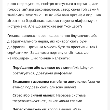
різко скорочується, повітря втягується в гортань, але
голосові зв’язки закриваються, створюючи той самий
знайомий звук “гик”. Це як ніби ваш організм вирішив
зіграти на барабанах, використовуючи діафрагму як
інструмент. Але що запускає цей “концерт”?
Гикавка виникає через подразнення блукаючого або
діафрагмального нерва, які контролюють рухи
діафрагми. Причини можуть бути як простими, так і
серйозними. За даними порталу onclinic.ua, до
найпоширеніших причин належать:
Переїдання або швидке ковтання їжі:
Шлунок
розтягується, дратуючи діафрагму.
Вживання газованих напоїв чи алкоголю:
Гази чи
етанол подразнюють слизову шлунка.
Стрес або сильні емоції:
Нервова система
“перевантажується”, викликаючи спазми.
Переохолодження:
Холод змушує м’язи