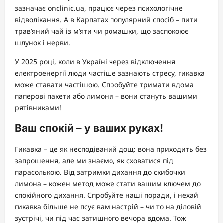
зазначає onclinic.ua, працює через психологічне
відволікання. А в Карпатах популярний спосіб – пити
трав’яний чай із м’яти чи ромашки, що заспокоює
шлунок і нерви.
У 2025 році, коли в Україні через відключення
електроенергії люди частіше зазнають стресу, гикавка
може ставати частішою. Спробуйте тримати вдома
паперові пакети або лимони – вони стануть вашими
рятівниками!
Ваш спокій – у ваших руках!
Гикавка – це як несподіваний дощ: вона приходить без
запрошення, але ми знаємо, як сховатися під
парасолькою. Від затримки дихання до скибочки
лимона – кожен метод може стати вашим ключем до
спокійного дихання. Спробуйте наші поради, і нехай
гикавка більше не псує вам настрій – чи то на діловій
зустрічі, чи під час затишного вечора вдома. Тож