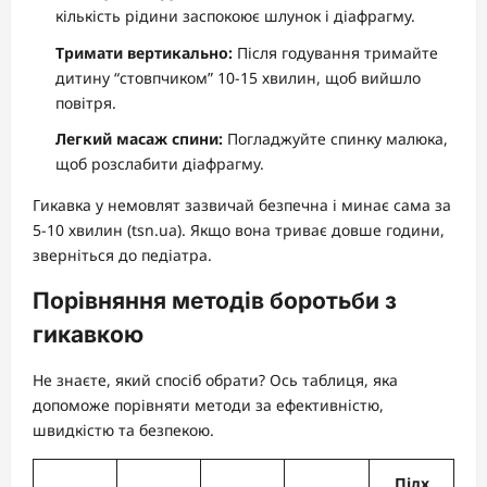
кількість рідини заспокоює шлунок і діафрагму.
Тримати вертикально:
Після годування тримайте
дитину “стовпчиком” 10-15 хвилин, щоб вийшло
повітря.
Легкий масаж спини:
Погладжуйте спинку малюка,
щоб розслабити діафрагму.
Гикавка у немовлят зазвичай безпечна і минає сама за
5-10 хвилин (tsn.ua). Якщо вона триває довше години,
зверніться до педіатра.
Порівняння методів боротьби з
гикавкою
Не знаєте, який спосіб обрати? Ось таблиця, яка
допоможе порівняти методи за ефективністю,
швидкістю та безпекою.
Підх