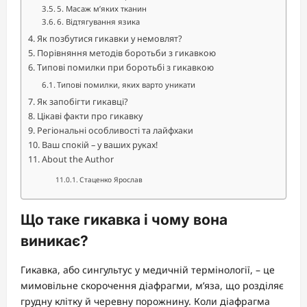
5. Масаж м’яких тканин
6. Відтягування язика
Як позбутися гикавки у немовлят?
Порівняння методів боротьби з гикавкою
Типові помилки при боротьбі з гикавкою
Типові помилки, яких варто уникати
Як запобігти гикавці?
Цікаві факти про гикавку
Регіональні особливості та лайфхаки
Ваш спокій – у ваших руках!
About the Author
Стаценко Ярослав
Що таке гикавка і чому вона
виникає?
Гикавка, або сингультус у медичній термінології, – це
мимовільне скорочення діафрагми, м’яза, що розділяє
грудну клітку й черевну порожнину. Коли діафрагма