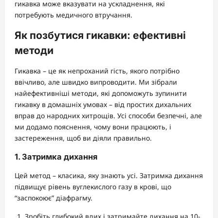
гикавка може вказувати на ускладнення, які
потребують медичного втручання.
Як позбутися гикавки: ефективні
методи
Гикавка – це як непроханий гість, якого потрібно
ввічливо, але швидко випроводити. Ми зібрали
найефективніші методи, які допоможуть зупинити
гикавку в домашніх умовах – від простих дихальних
вправ до народних хитрощів. Усі способи безпечні, але
ми додамо пояснення, чому вони працюють, і
застереження, щоб ви діяли правильно.
1. Затримка дихання
Цей метод – класика, яку знають усі. Затримка дихання
підвищує рівень вуглекислого газу в крові, що
“заспокоює” діафрагму.
Зробіть глибокий вдих і затримайте дихання на 10-