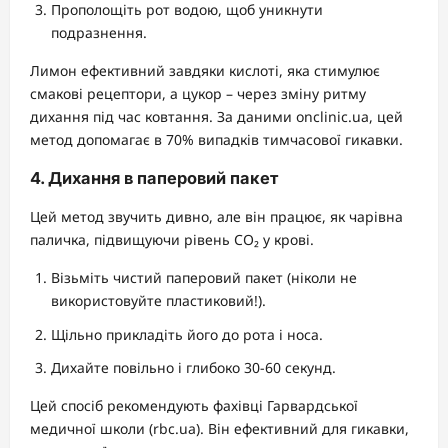
Прополощіть рот водою, щоб уникнути
подразнення.
Лимон ефективний завдяки кислоті, яка стимулює
смакові рецептори, а цукор – через зміну ритму
дихання під час ковтання. За даними onclinic.ua, цей
метод допомагає в 70% випадків тимчасової гикавки.
4. Дихання в паперовий пакет
Цей метод звучить дивно, але він працює, як чарівна
паличка, підвищуючи рівень CO₂ у крові.
Візьміть чистий паперовий пакет (ніколи не
використовуйте пластиковий!).
Щільно прикладіть його до рота і носа.
Дихайте повільно і глибоко 30-60 секунд.
Цей спосіб рекомендують фахівці Гарвардської
медичної школи (rbc.ua). Він ефективний для гикавки,