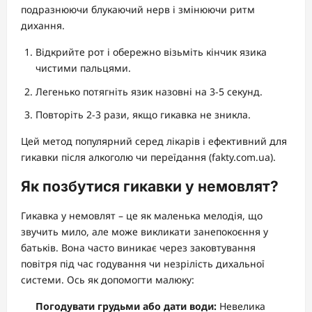
подразнюючи блукаючий нерв і змінюючи ритм
дихання.
Відкрийте рот і обережно візьміть кінчик язика
чистими пальцями.
Легенько потягніть язик назовні на 3-5 секунд.
Повторіть 2-3 рази, якщо гикавка не зникла.
Цей метод популярний серед лікарів і ефективний для
гикавки після алкоголю чи переїдання (fakty.com.ua).
Як позбутися гикавки у немовлят?
Гикавка у немовлят – це як маленька мелодія, що
звучить мило, але може викликати занепокоєння у
батьків. Вона часто виникає через заковтування
повітря під час годування чи незрілість дихальної
системи. Ось як допомогти малюку:
Погодувати грудьми або дати води:
Невелика