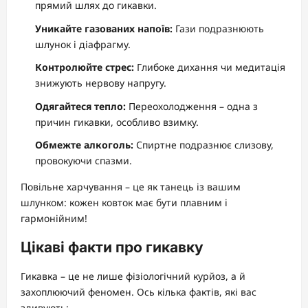
прямий шлях до гикавки.
Уникайте газованих напоїв:
Гази подразнюють
шлунок і діафрагму.
Контролюйте стрес:
Глибоке дихання чи медитація
знижують нервову напругу.
Одягайтеся тепло:
Переохолодження – одна з
причин гикавки, особливо взимку.
Обмежте алкоголь:
Спиртне подразнює слизову,
провокуючи спазми.
Повільне харчування – це як танець із вашим
шлунком: кожен ковток має бути плавним і
гармонійним!
Цікаві факти про гикавку
Гикавка – це не лише фізіологічний курйоз, а й
захоплюючий феномен. Ось кілька фактів, які вас
здивують: