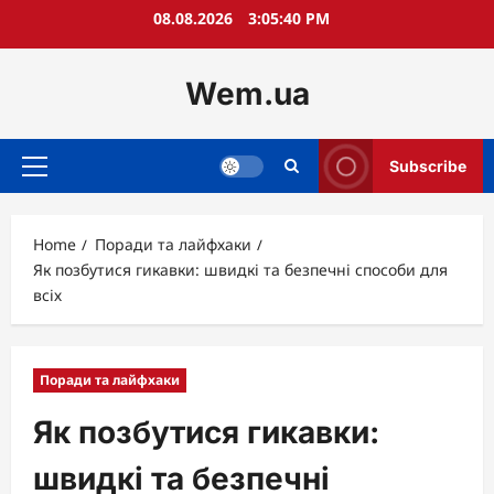
Skip
08.08.2026
3:05:41 PM
to
content
Wem.ua
Subscribe
Primary
Menu
Home
Поради та лайфхаки
Як позбутися гикавки: швидкі та безпечні способи для
всіх
Поради та лайфхаки
Як позбутися гикавки:
швидкі та безпечні