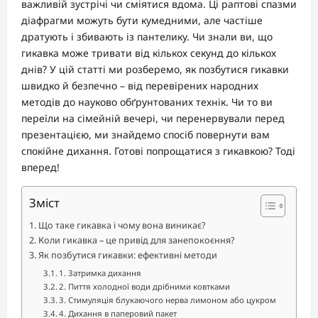
важливій зустрічі чи сміятися вдома. Ці раптові спазми
діафрагми можуть бути кумедними, але частіше
дратують і збивають із пантелику. Чи знали ви, що
гикавка може тривати від кількох секунд до кількох
днів? У цій статті ми розберемо, як позбутися гикавки
швидко й безпечно – від перевірених народних
методів до науково обґрунтованих технік. Чи то ви
переїли на сімейній вечері, чи перенервували перед
презентацією, ми знайдемо спосіб повернути вам
спокійне дихання. Готові попрощатися з гикавкою? Тоді
вперед!
Зміст
Що таке гикавка і чому вона виникає?
Коли гикавка – це привід для занепокоєння?
Як позбутися гикавки: ефективні методи
1. Затримка дихання
2. Пиття холодної води дрібними ковтками
3. Стимуляція блукаючого нерва лимоном або цукром
4. Дихання в паперовий пакет