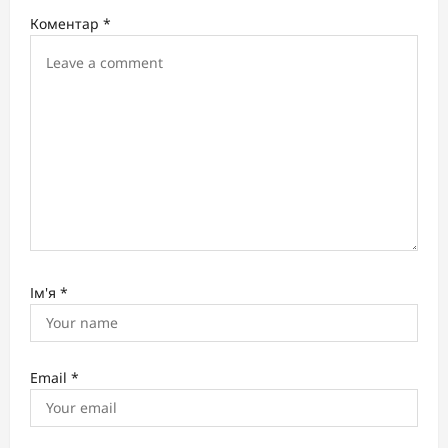
i
Коментар
*
o
n
Ім'я
*
Email
*