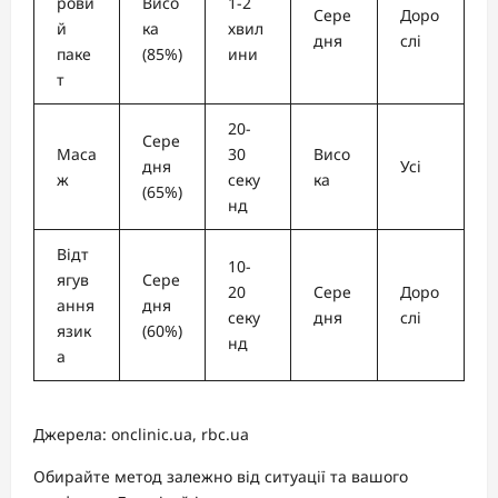
рови
Висо
1-2
Сере
Доро
й
ка
хвил
дня
слі
паке
(85%)
ини
т
20-
Сере
Маса
30
Висо
дня
Усі
ж
секу
ка
(65%)
нд
Відт
10-
ягув
Сере
20
Сере
Доро
ання
дня
секу
дня
слі
язик
(60%)
нд
а
Джерела: onclinic.ua, rbc.ua
Обирайте метод залежно від ситуації та вашого