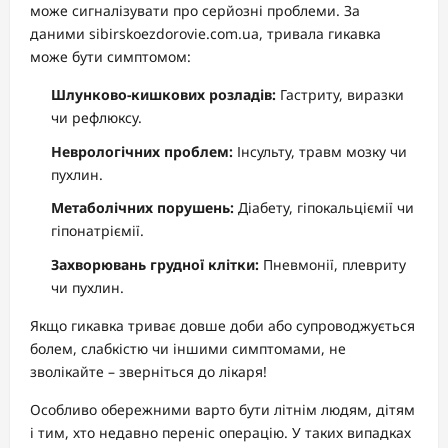
може сигналізувати про серйозні проблеми. За
даними sibirskoezdorovie.com.ua, тривала гикавка
може бути симптомом:
Шлунково-кишкових розладів:
Гастриту, виразки
чи рефлюксу.
Неврологічних проблем:
Інсульту, травм мозку чи
пухлин.
Метаболічних порушень:
Діабету, гіпокальціємії чи
гіпонатріємії.
Захворювань грудної клітки:
Пневмонії, плевриту
чи пухлин.
Якщо гикавка триває довше доби або супроводжується
болем, слабкістю чи іншими симптомами, не
зволікайте – зверніться до лікаря!
Особливо обережними варто бути літнім людям, дітям
і тим, хто недавно переніс операцію. У таких випадках