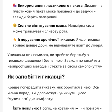
Використання пластикового пакета:
Дихання в
пластиковий пакет може призвести до задухи –
завжди беріть паперовий.
Сильне відтягування язика:
Надмірна сила
може травмувати слизову рота.
Ігнорування хронічної гикавки:
Якщо гикавка
триває довше доби, не відкладайте візит до лікаря.
Уникаючи цих помилок, ви зробите боротьбу з
гикавкою швидкою і безпечною. Завжди починайте з
найпростіших методів і стежте за своїм самопочуттям.
Як запобігти гикавці?
Краще попередити гикавку, ніж боротися з нею. Ось
кілька порад, які допоможуть уникнути цього
“музичного” дискомфорту:
Їжте повільно:
Поспішне ковтання їжі чи повітря –