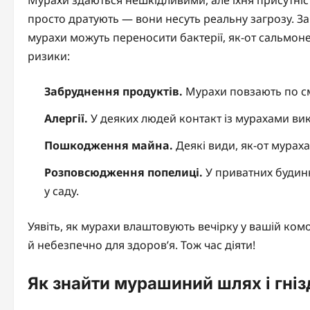
просто дратують — вони несуть реальну загрозу. За
мурахи можуть переносити бактерії, як-от сальмон
ризики:
Забруднення продуктів.
Мурахи повзають по смі
Алергії.
У деяких людей контакт із мурахами ви
Пошкодження майна.
Деякі види, як-от мураха
Розповсюдження попелиці.
У приватних будин
у саду.
Уявіть, як мурахи влаштовують вечірку у вашій комо
й небезпечно для здоров’я. Тож час діяти!
Як знайти мурашиний шлях і гніз