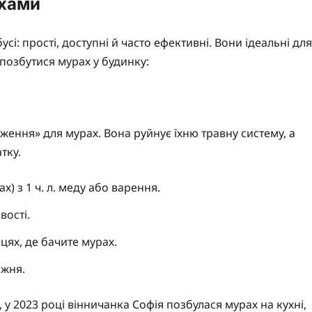
ахами
і: прості, доступні й часто ефективні. Вони ідеальні для
и позбутися мурах у будинку:
ення» для мурах. Вона руйнує їхню травну систему, а
тку.
х) з 1 ч. л. меду або варення.
вості.
цях, де бачите мурах.
ижня.
у 2023 році вінничанка Софія позбулася мурах на кухні,