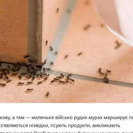
и каву, а там — маленьке військо рудих мурах марширує п
ся, з’являються нізвідки, псують продукти, викликають