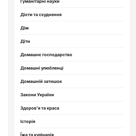
Гуманітарні науки
Дієти та схуднення
Дім
Діти
Домашнє господарство
Домашні улюбленці
Домашній затишок
Закони України
Здоров'я та краса
Історія
Їжа та кулінарія