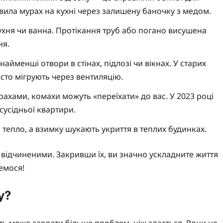
вила мурах на кухні через залишену баночку з медом.
ухня чи ванна. Протікання труб або погано висушена
ня.
йменші отвори в стінах, підлозі чи вікнах. У старих
асто мігрують через вентиляцію.
ахами, комахи можуть «переїхати» до вас. У 2023 році
сусідньої квартири.
 тепло, а взимку шукають укриття в теплих будинках.
 відчиненими. Закривши їх, ви значно ускладните життя
емося!
у?
ть може завдати більше проблем, ніж здається. Вони не