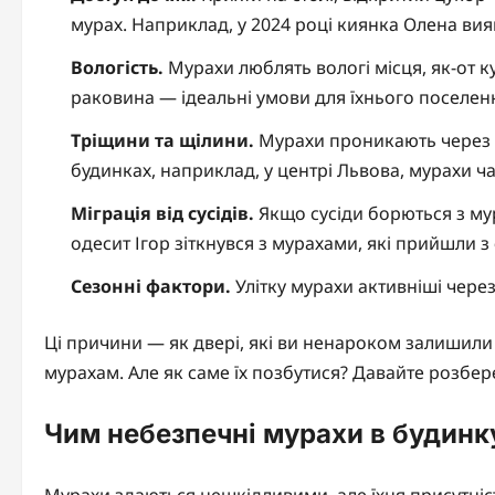
мурах. Наприклад, у 2024 році киянка Олена вия
Вологість.
Мурахи люблять вологі місця, як-от к
раковина — ідеальні умови для їхнього поселен
Тріщини та щілини.
Мурахи проникають через на
будинках, наприклад, у центрі Львова, мурахи ч
Міграція від сусідів.
Якщо сусіди борються з мур
одесит Ігор зіткнувся з мурахами, які прийшли з 
Сезонні фактори.
Улітку мурахи активніші через
Ці причини — як двері, які ви ненароком залишили
мурахам. Але як саме їх позбутися? Давайте розбер
Чим небезпечні мурахи в будинк
Мурахи здаються нешкідливими, але їхня присутніс