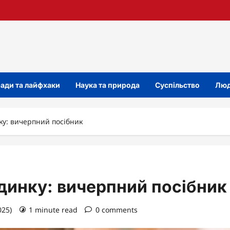
ади та лайфхаки
Наука та природа
Суспільство
Люд
ку: вичерпний посібник
динку: вичерпний посібник
025)
1 minute read
0 comments