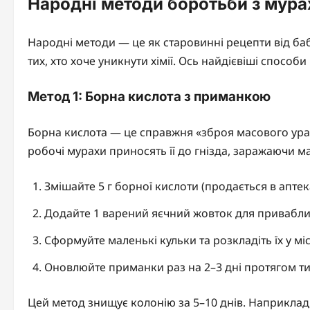
Народні методи боротьби з мур
Народні методи — це як старовинні рецепти від бабус
тих, хто хоче уникнути хімії. Ось найдієвіші способ
Метод 1: Борна кислота з приманкою
Борна кислота — це справжня «зброя масового ураж
робочі мурахи приносять її до гнізда, заражаючи ма
Змішайте 5 г борної кислоти (продається в аптека
Додайте 1 варений яєчний жовток для привабли
Сформуйте маленькі кульки та розкладіть їх у міс
Оновлюйте приманки раз на 2–3 дні протягом т
Цей метод знищує колонію за 5–10 днів. Наприклад, 