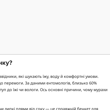
нку?
звідники, які шукають їжу, воду й комфортні умови.
до перемоги. За даними ентомологів, близько 60%
уп до їжі чи вологи. Ось основні причини, чому мурахи
чи липкі плями від соку — це справжній бенкет для