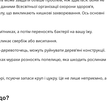
 даними Всесвітньої організації охорони здоров’я,
елу, що викликають кишкові захворювання. Ось основні
тниках, а потім переносять бактерії на вашу їжу.
кликає свербіж або висипання.
-деревоточець, можуть руйнувати дерев’яні конструкції.
ках мурахи розносять попелицю, яка шкодить рослинам
рі, псуючи запаси круп і цукру. Це не лише неприємно, а
до?