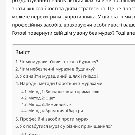
роздратування і навіть легкий жах. Але не поспіша
знати їхні слабкості та діяти стратегічно. Це не пр
можете перехитрити супротивника. У цій статті ми
професійних засобів, враховуючи особливості вашог
Готові повернути свій дім у зону без мурах? Тоді вп
Зміст
Чому мурахи з’являються в будинку?
Чим небезпечні мурахи в будинку?
Як знайти мурашиний шлях і гніздо?
Народні методи боротьби з мурахами
Метод 1: Борна кислота з приманкою
Метод 2: Оцет
Метод 3: Лимонний сік
Метод 4: Ароматичні бар’єри
Професійні засоби проти мурах
Як позбутися мурах у різних приміщеннях?
Кухня