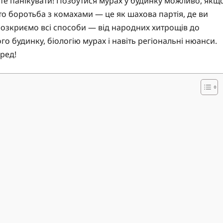
йте панікувати! Позбутися мурах у будинку можливо, якщ
осто боротьба з комахами — це як шахова партія, де ви
 розкриємо всі способи — від народних хитрощів до
о будинку, біологію мурах і навіть регіональні нюанси.
еред!