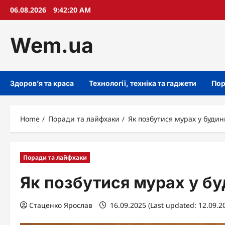
Skip
06.08.2026
9:42:21 AM
to
content
Wem.ua
Здоров’я та краса
Технології, техніка та гаджети
Пор
Home
Поради та лайфхаки
Як позбутися мурах у будин
Поради та лайфхаки
Як позбутися мурах у бу
Стаценко Ярослав
16.09.2025 (Last updated: 12.09.2