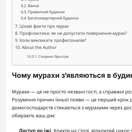
Ванна
Приватний будинок
Багатоквартирний будинок
Цікаві факти про мурах
Профілактика: як не допустити повернення мурах?
Коли викликати професіоналів?
About the Author
Стаценко Ярослав
Чому мурахи з’являються в буди
Мурахи — це не просто незвані гості, а справжні ро
Розуміння причин їхньої появи — це перший крок 
домогосподарств стикаються з мурахами через дост
обирають ваш дім:
Доступ до їжі.
Крихти на столі, відкритий цукор 