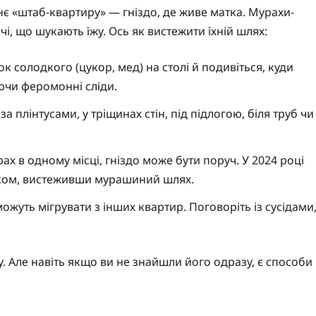
нє «штаб-квартиру» — гніздо, де живе матка. Мурахи-
і, що шукають їжу. Ось як вистежити їхній шлях:
 солодкого (цукор, мед) на столі й подивіться, куди
ючи феромонні сліди.
а плінтусами, у тріщинах стін, під підлогою, біля труб чи
х в одному місці, гніздо може бути поруч. У 2024 році
иком, вистеживши мурашиний шлях.
жуть мігрувати з інших квартир. Поговоріть із сусідами
у. Але навіть якщо ви не знайшли його одразу, є способи