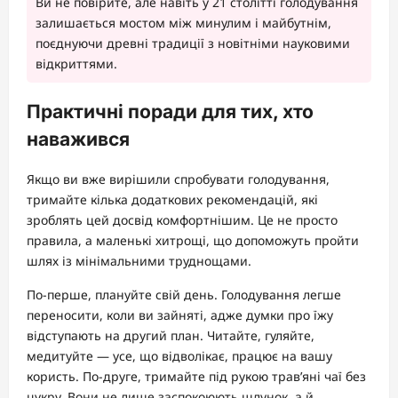
Ви не повірите, але навіть у 21 столітті голодування
залишається мостом між минулим і майбутнім,
поєднуючи древні традиції з новітніми науковими
відкриттями.
Практичні поради для тих, хто
наважився
Якщо ви вже вирішили спробувати голодування,
тримайте кілька додаткових рекомендацій, які
зроблять цей досвід комфортнішим. Це не просто
правила, а маленькі хитрощі, що допоможуть пройти
шлях із мінімальними труднощами.
По-перше, плануйте свій день. Голодування легше
переносити, коли ви зайняті, адже думки про їжу
відступають на другий план. Читайте, гуляйте,
медитуйте — усе, що відволікає, працює на вашу
користь. По-друге, тримайте під рукою трав’яні чаї без
цукру. Вони не лише заспокоюють шлунок, а й