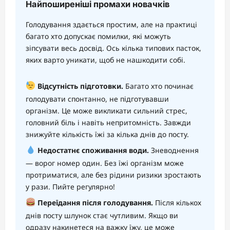
Найпоширеніші промахи новачків
Голодування здається простим, але на практиці
багато хто допускає помилки, які можуть
зіпсувати весь досвід. Ось кілька типових пасток,
яких варто уникати, щоб не нашкодити собі.
Відсутність підготовки.
Багато хто починає
голодувати спонтанно, не підготувавши
організм. Це може викликати сильний стрес,
головний біль і навіть непритомність. Завжди
знижуйте кількість їжі за кілька днів до посту.
Недостатнє споживання води.
Зневоднення
— ворог номер один. Без їжі організм може
протриматися, але без рідини ризики зростають
у рази. Пийте регулярно!
Переїдання після голодування.
Після кількох
днів посту шлунок стає чутливим. Якщо ви
одразу накинетеся на важку їжу, це може