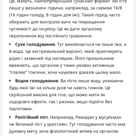
Це, мабуть, найпопулярніший сучасний формат. Ви їсте
лише у визначені години, наприклад, за схемою 16/8
(16 годин голоду, 8 годин для їжі). Такий підхід часто
обирають для контролю ваги чи покращення
чутливості до інсуліну. Це як дати організму
перепочинок від постійного травлення.
Сухе голодування.
Тут виключається не лише їжа, а
й вода. Це екстремальний варіант, який практикують
рідко і зазвичай під наглядом. Його прихильники
вважають, що організм у таких умовах активніше
“спалює” токсини, хоча наукових доказів цьому мало.
Водне голодування.
Ви п’єте лише воду, уникаючи
будь-якої їжі на кілька днів чи навіть тижнів. Це
серйозний виклик для тіла, що може мати як
оздоровчі ефекти, так і ризики, якщо підійти без
підготовки.
Релігійний піст.
Наприклад, Рамадан у мусульман
чи Великий піст у християн. Тут голодування часто має
духовну мету, хоча фізіологічний вплив на організм