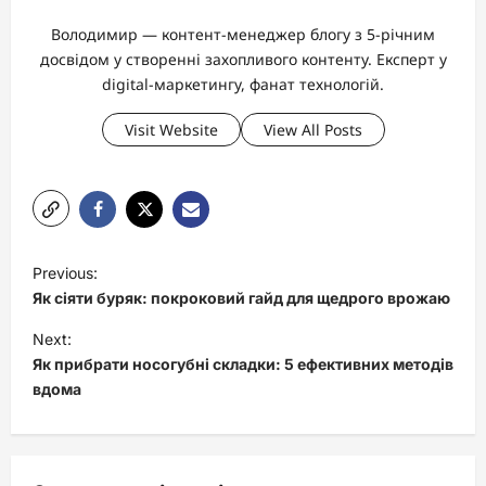
Володимир — контент-менеджер блогу з 5-річним
досвідом у створенні захопливого контенту. Експерт у
digital-маркетингу, фанат технологій.
Visit Website
View All Posts
P
Previous:
o
Як сіяти буряк: покроковий гайд для щедрого врожаю
s
Next:
t
Як прибрати носогубні складки: 5 ефективних методів
вдома
n
a
v