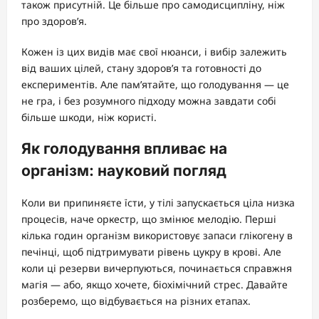
також присутній. Це більше про самодисципліну, ніж
про здоров’я.
Кожен із цих видів має свої нюанси, і вибір залежить
від ваших цілей, стану здоров’я та готовності до
експериментів. Але пам’ятайте, що голодування — це
не гра, і без розумного підходу можна завдати собі
більше шкоди, ніж користі.
Як голодування впливає на
організм: науковий погляд
Коли ви припиняєте їсти, у тілі запускається ціла низка
процесів, наче оркестр, що змінює мелодію. Перші
кілька годин організм використовує запаси глікогену в
печінці, щоб підтримувати рівень цукру в крові. Але
коли ці резерви вичерпуються, починається справжня
магія — або, якщо хочете, біохімічний стрес. Давайте
розберемо, що відбувається на різних етапах.