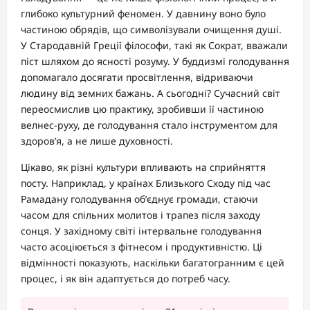
глибоко культурний феномен. У давнину воно було
частиною обрядів, що символізували очищення душі.
У Стародавній Греції філософи, такі як Сократ, вважали
піст шляхом до ясності розуму. У буддизмі голодування
допомагало досягати просвітлення, відриваючи
людину від земних бажань. А сьогодні? Сучасний світ
переосмислив цю практику, зробивши її частиною
велнес-руху, де голодування стало інструментом для
здоров’я, а не лише духовності.
Цікаво, як різні культури впливають на сприйняття
посту. Наприклад, у країнах Близького Сходу під час
Рамадану голодування об’єднує громади, стаючи
часом для спільних молитов і трапез після заходу
сонця. У західному світі інтервальне голодування
часто асоціюється з фітнесом і продуктивністю. Ці
відмінності показують, наскільки багатогранним є цей
процес, і як він адаптується до потреб часу.