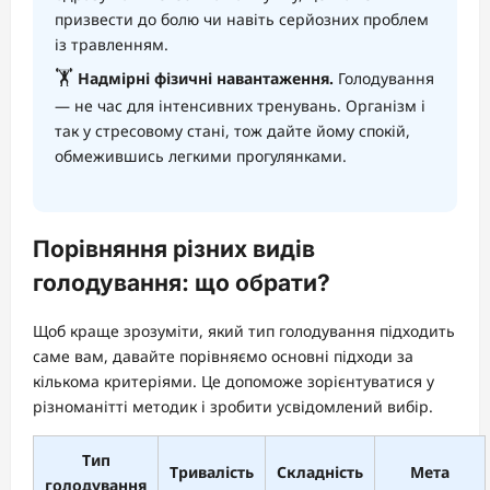
призвести до болю чи навіть серйозних проблем
із травленням.
🏋️
Надмірні фізичні навантаження.
Голодування
— не час для інтенсивних тренувань. Організм і
так у стресовому стані, тож дайте йому спокій,
обмежившись легкими прогулянками.
Порівняння різних видів
голодування: що обрати?
Щоб краще зрозуміти, який тип голодування підходить
саме вам, давайте порівняємо основні підходи за
кількома критеріями. Це допоможе зорієнтуватися у
різноманітті методик і зробити усвідомлений вибір.
Тип
Тривалість
Складність
Мета
голодування