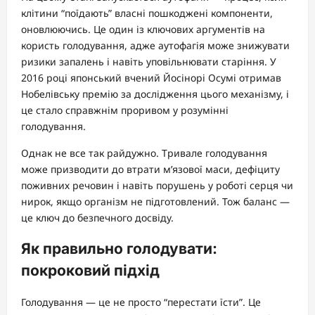
клітини “поїдають” власні пошкоджені компоненти,
оновлюючись. Це один із ключових аргументів на
користь голодування, адже аутофагія може знижувати
ризики запалень і навіть уповільнювати старіння. У
2016 році японський вчений Йосінорі Осумі отримав
Нобелівську премію за дослідження цього механізму, і
це стало справжнім проривом у розумінні
голодування.
Однак не все так райдужно. Тривале голодування
може призводити до втрати м’язової маси, дефіциту
поживних речовин і навіть порушень у роботі серця чи
нирок, якщо організм не підготовлений. Тож баланс —
це ключ до безпечного досвіду.
Як правильно голодувати:
покроковий підхід
Голодування — це не просто “перестати їсти”. Це