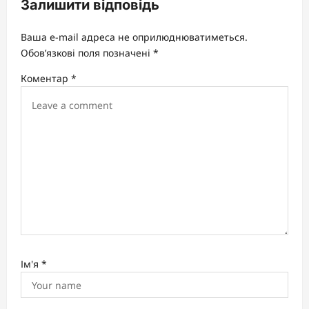
Залишити відповідь
i
g
Ваша e-mail адреса не оприлюднюватиметься.
a
Обов’язкові поля позначені
*
t
Коментар
*
i
o
n
Ім'я
*