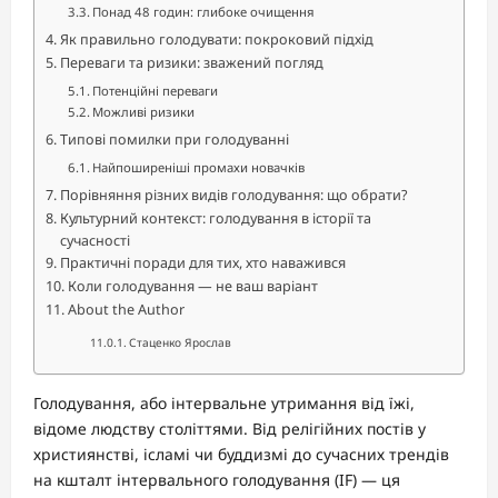
Понад 48 годин: глибоке очищення
Як правильно голодувати: покроковий підхід
Переваги та ризики: зважений погляд
Потенційні переваги
Можливі ризики
Типові помилки при голодуванні
Найпоширеніші промахи новачків
Порівняння різних видів голодування: що обрати?
Культурний контекст: голодування в історії та
сучасності
Практичні поради для тих, хто наважився
Коли голодування — не ваш варіант
About the Author
Стаценко Ярослав
Голодування, або інтервальне утримання від їжі,
відоме людству століттями. Від релігійних постів у
християнстві, ісламі чи буддизмі до сучасних трендів
на кшталт інтервального голодування (IF) — ця