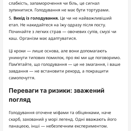
слабкість, запаморочення чи біль, це сигнал
зупинитися. Голодування не має бути тортурами.
Вихід із голодування.
Це чи не найважливіший
етап. Не накидайтеся на їжу одразу після посту.
Починайте з легких страв — овочевих супів, смузі чи
каш. Організм має адаптуватися.
Ці кроки — лише основа, але вони допомагають
уникнути типових помилок, про які ми ще поговоримо.
Пам’ятайте, що голодування — це не змагання, і ваше
завдання — не встановити рекорд, а покращити
самопочуття.
Переваги та ризики: зважений
погляд
Голодування оточене міфами та обіцянками, наче
скарб, захований у морі легенд. Одні вважають його
панацеєю, інші — небезпечним експериментом.