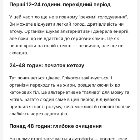
Перші 12–24 години: перехідний період
У цей час тіло ще не в повному “режимі голодування”.
Ви можете відчувати легкий голод, дратівливість чи
втому. Організм шукає альтернативні джерела енергії,
але поки що не вдається до серйозних змін. Це як
перші кроки на новій стежці — незвично, але ще не
складно.
24–48 годин: початок кетозу
Тут починається цікаве. Глікоген закінчується, і
організм переходить на жири, розщеплюючи їх до
кетонових тіл. Це альтернативне “паливо” для мозку та
м’язів. Багато людей саме в цей період відчувають
приплив ясності розуму, хоча можливі й головні болі чи
слабкість через адаптацію.
Понад 48 годин: глибоке очищення
На цьому етапі запускається аутофагія — процес, коли