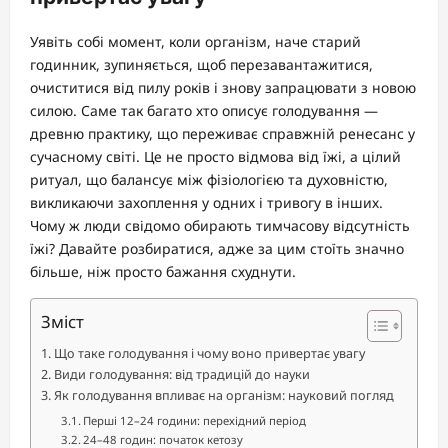
Уявіть собі момент, коли організм, наче старий
годинник, зупиняється, щоб перезавантажитися,
очиститися від пилу років і знову запрацювати з новою
силою. Саме так багато хто описує голодування —
древню практику, що переживає справжній ренесанс у
сучасному світі. Це не просто відмова від їжі, а цілий
ритуал, що балансує між фізіологією та духовністю,
викликаючи захоплення у одних і тривогу в інших.
Чому ж люди свідомо обирають тимчасову відсутність
їжі? Давайте розбиратися, адже за цим стоїть значно
більше, ніж просто бажання схуднути.
Зміст
Що таке голодування і чому воно привертає увагу
Види голодування: від традицій до науки
Як голодування впливає на організм: науковий погляд
Перші 12–24 години: перехідний період
24–48 годин: початок кетозу