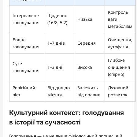
Контроль
Інтервальне
Щоденно
Низька
ваги,
голодування
(16/8, 5:2)
метаболізм
Водне
Очищення,
1–7 днів
Середня
голодування
аутофагія
Глибоке
Сухе
1–3 дні
Висока
очищення
голодування
(спірно)
Релігійний
Від дня до
Залежить
Духовний
піст
місяця
від правил
розвиток
Культурний контекст: голодування
в історії та сучасності
Голодування — це не лише фізіологічний процес, а й