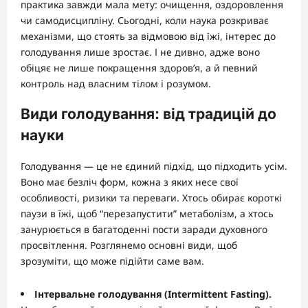
практика завжди мала мету: очищення, оздоровлення
чи самодисципліну. Сьогодні, коли наука розкриває
механізми, що стоять за відмовою від їжі, інтерес до
голодування лише зростає. І не дивно, адже воно
обіцяє не лише покращення здоров’я, а й певний
контроль над власним тілом і розумом.
Види голодування: від традицій до
науки
Голодування — це не єдиний підхід, що підходить усім.
Воно має безліч форм, кожна з яких несе свої
особливості, ризики та переваги. Хтось обирає короткі
паузи в їжі, щоб “перезапустити” метаболізм, а хтось
занурюється в багатоденні пости заради духовного
просвітлення. Розглянемо основні види, щоб
зрозуміти, що може підійти саме вам.
Інтервальне голодування (Intermittent Fasting).