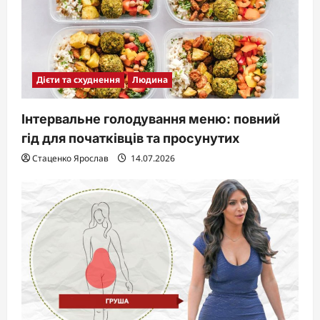
Дієти та схуднення
Людина
Інтервальне голодування меню: повний
гід для початківців та просунутих
Стаценко Ярослав
14.07.2026