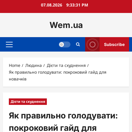
Skip
07.08.2026
9:33:33 PM
to
content
Wem.ua
Subscribe
Primary
Menu
Home
Людина
Дієти та схуднення
Як правильно голодувати: покроковий гайд для
новачків
Дієти та схуднення
Як правильно голодувати:
покроковий гайд для