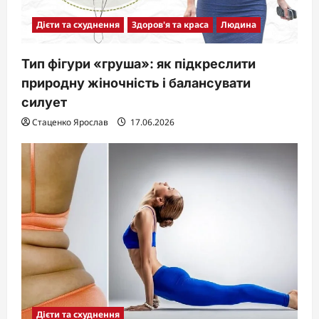
Дієти та схуднення
Здоров'я та краса
Людина
Тип фігури «груша»: як підкреслити
природну жіночність і балансувати
силует
Стаценко Ярослав
17.06.2026
Дієти та схуднення