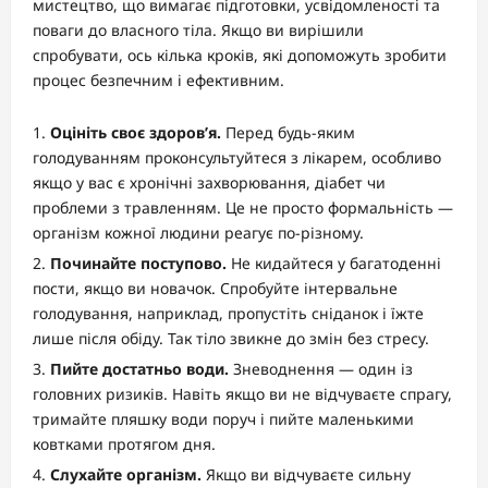
мистецтво, що вимагає підготовки, усвідомленості та
поваги до власного тіла. Якщо ви вирішили
спробувати, ось кілька кроків, які допоможуть зробити
процес безпечним і ефективним.
Оцініть своє здоров’я.
Перед будь-яким
голодуванням проконсультуйтеся з лікарем, особливо
якщо у вас є хронічні захворювання, діабет чи
проблеми з травленням. Це не просто формальність —
організм кожної людини реагує по-різному.
Починайте поступово.
Не кидайтеся у багатоденні
пости, якщо ви новачок. Спробуйте інтервальне
голодування, наприклад, пропустіть сніданок і їжте
лише після обіду. Так тіло звикне до змін без стресу.
Пийте достатньо води.
Зневоднення — один із
головних ризиків. Навіть якщо ви не відчуваєте спрагу,
тримайте пляшку води поруч і пийте маленькими
ковтками протягом дня.
Слухайте організм.
Якщо ви відчуваєте сильну