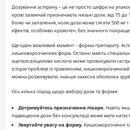
Дозування аспірину – це не просто цифри на упаков
крові зазвичай призначають низькі дози, від 75 до 
болю чи запалення, коли доза може сягати 500 мг і
ефектів, особливо кровотеч, без значного покращ
Ще один важливий момент – форма препарату. Аспір
кишковорозчинних форм. Останні мають спеціальне
ацетилсаліцилова кислота може провокувати гастрит
історія проблем із травленням, кишковорозчинний ва
можна розжовувати, інакше захисна оболонка зруй
Ось кілька порад щодо вибору дози та форми:
Дотримуйтесь призначення лікаря.
Навіть якщ
підвищення дози без консультації може мати катаст
Звертайте увагу на форму.
Кишковорозчинні та