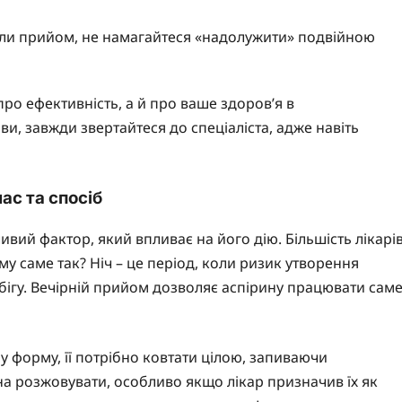
ли прийом, не намагайтеся «надолужити» подвійною
ро ефективність, а й про ваше здоров’я в
и, завжди звертайтеся до спеціаліста, адже навіть
ас та спосіб
ивий фактор, який впливає на його дію. Більшість лікарі
у саме так? Ніч – це період, коли ризик утворення
бігу. Вечірній прийом дозволяє аспірину працювати сам
форму, її потрібно ковтати цілою, запиваючи
на розжовувати, особливо якщо лікар призначив їх як