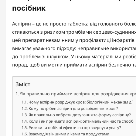
посібник
Аспірин – це не просто таблетка від головного болю
стикаються з ризиком тромбів чи серцево-судинних
цей препарат незамінним у профілактиці інфарктів та
вимагає уважного підходу: неправильне використан
до проблем зі шлунком. У цьому матеріалі ми розбе
порад, щоб ви могли приймати аспірин безпечно т
Зміст
Як правильно приймати аспірин для розрідження кр
Чому аспірин розріджує кров: біологічний механізм дії
Кому потрібен аспірин для розрідження крові?
Як правильно вибрати дозування та форму аспірину?
Коли і як приймати аспірин: оптимальний час та спосіб
Ризики та побічні ефекти: на що звернути увагу?
Взаємодія з іншими ліками та продуктами