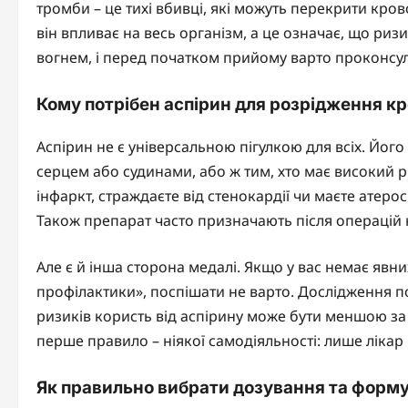
тромби – це тихі вбивці, які можуть перекрити кров
він впливає на весь організм, а це означає, що риз
вогнем, і перед початком прийому варто проконсул
Кому потрібен аспірин для розрідження кр
Аспірин не є універсальною пігулкою для всіх. Йог
серцем або судинами, або ж тим, хто має високий р
інфаркт, страждаєте від стенокардії чи маєте атеро
Також препарат часто призначають після операцій н
Але є й інша сторона медалі. Якщо у вас немає явн
профілактики», поспішати не варто. Дослідження 
ризиків користь від аспірину може бути меншою за п
перше правило – ніякої самодіяльності: лише лікар
Як правильно вибрати дозування та форму