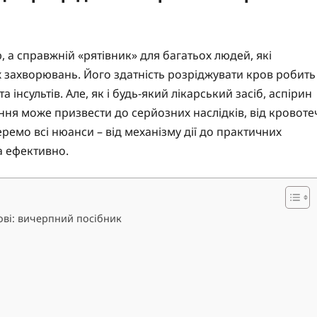
, а справжній «рятівник» для багатьох людей, які
 захворювань. Його здатність розріджувати кров робить
 інсультів. Але, як і будь-який лікарський засіб, аспірин
ня може призвести до серйозних наслідків, від кровоте
ремо всі нюанси – від механізму дії до практичних
а ефективно.
ові: вичерпний посібник