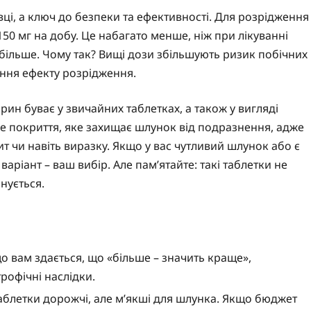
ці, а ключ до безпеки та ефективності. Для розрідження
150 мг на добу. Це набагато менше, ніж при лікуванні
 більше. Чому так? Вищі дози збільшують ризик побічних
ення ефекту розрідження.
ин буває у звичайних таблетках, а також у вигляді
 покриття, яке захищає шлунок від подразнення, адже
 чи навіть виразку. Якщо у вас чутливий шлунок або є
ріант – ваш вибір. Але пам’ятайте: такі таблетки не
нується.
о вам здається, що «більше – значить краще»,
рофічні наслідки.
блетки дорожчі, але м’якші для шлунка. Якщо бюджет