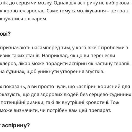
отік до серця чи мозку. Однак дія аспірину не вибіркова:
ик кровотеч зростає. Саме тому самолікування – це гра з
ьтуватися з лікарем.
ові?
о призначають насамперед тим, у кого вже є проблеми з
изик таких станів. Наприклад, якщо ви перенесли
склероз, лікар може порадити аспірин як частину терапії.
а судинах, щоб уникнути утворення згустків.
их показань, а ви просто чули, що «аспірин корисний для
показують, що для здорових людей без серцево-судинних
отенційні ризики, такі як внутрішні кровотечі. Тож
 може визначити, чи потрібен вам цей препарат.
 аспірину?