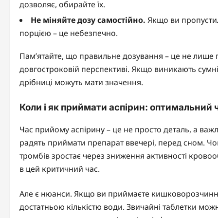
дозволяє, обирайте їх.
Не міняйте дозу самостійно.
Якщо ви пропусти
порцією – це небезпечно.
Пам’ятайте, що правильне дозування – це не лише п
довгостроковій перспективі. Якщо виникають сумнів
дрібниці можуть мати значення.
Коли і як приймати аспірин: оптимальний ч
Час прийому аспірину – це не просто деталь, а важл
радять приймати препарат ввечері, перед сном. Чом
тромбів зростає через зниження активності кровоо
в цей критичний час.
Але є нюанси. Якщо ви приймаєте кишковорозчинну 
достатньою кількістю води. Звичайні таблетки мож