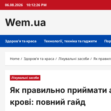
Skip
06.08.2026
10:12:27 PM
to
content
Wem.ua
Здоров’я та краса
Технології, техніка та гаджети
Пор
Home
Здоров'я та краса
Лікувальні засоби
Як правил
Лікувальні засоби
Як правильно приймати 
крові: повний гайд