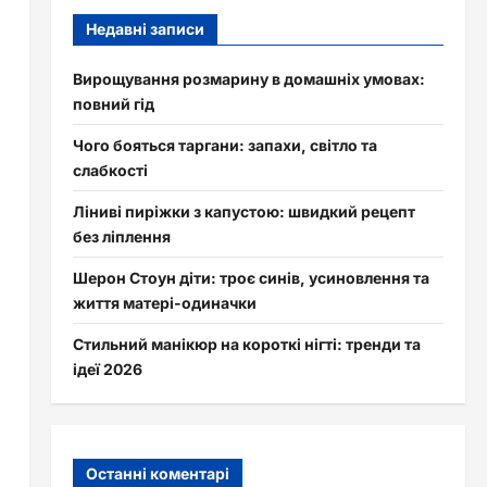
Недавні записи
Вирощування розмарину в домашніх умовах:
повний гід
Чого бояться таргани: запахи, світло та
слабкості
Ліниві пиріжки з капустою: швидкий рецепт
без ліплення
Шерон Стоун діти: троє синів, усиновлення та
життя матері-одиначки
Стильний манікюр на короткі нігті: тренди та
ідеї 2026
Останні коментарі