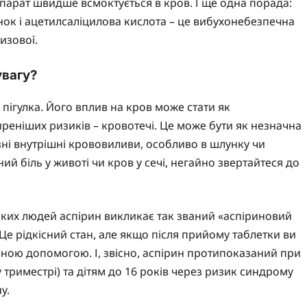
епарат швидше всмоктується в кров. І ще одна порада:
нок і ацетилсаліцилова кислота – це вибухонебезпечна
изової.
увагу?
 пігулка. Його вплив на кров може стати як
реніших ризиків – кровотечі. Це може бути як незначна
озні внутрішні крововиливи, особливо в шлунку чи
й біль у животі чи кров у сечі, негайно звертайтеся до
еяких людей аспірин викликає так званий «аспіриновий
Це рідкісний стан, але якщо після прийому таблетки ви
чною допомогою. І, звісно, аспірин протипоказаний при
у триместрі) та дітям до 16 років через ризик синдрому
у.