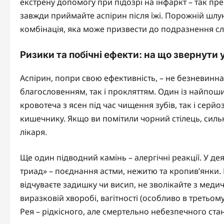
екстрену допомогу при підозрі на інфаркт – так пр
завжди приймайте аспірин після їжі. Порожній шлу
комбінація, яка може призвести до подразнення сл
Ризики та побічні ефекти: на що звернути 
Аспірин, попри свою ефективність, – не безневинна
благословенням, так і прокляттям. Один із найпоши
кровотеча з ясен під час чищення зубів, так і серй
кишечнику. Якщо ви помітили чорний стілець, сильни
лікаря.
Ще один підводний камінь – алергічні реакції. У д
триад» – поєднання астми, нежитю та кропив’янки. 
відчуваєте задишку чи висип, не зволікайте з меди
виразковій хворобі, вагітності (особливо в третьом
Рея – рідкісного, але смертельно небезпечного стан