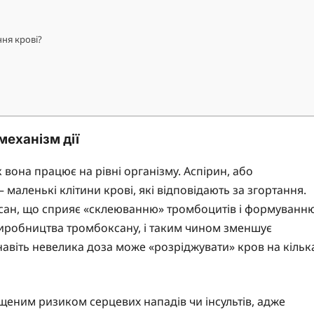
ння крові?
механізм дії
к вона працює на рівні організму. Аспірин, або
маленькі клітини крові, які відповідають за згортання.
ксан, що сприяє «склеюванню» тромбоцитів і формуванн
 виробництва тромбоксану, і таким чином зменшує
навіть невелика доза може «розріджувати» кров на кільк
еним ризиком серцевих нападів чи інсультів, адже