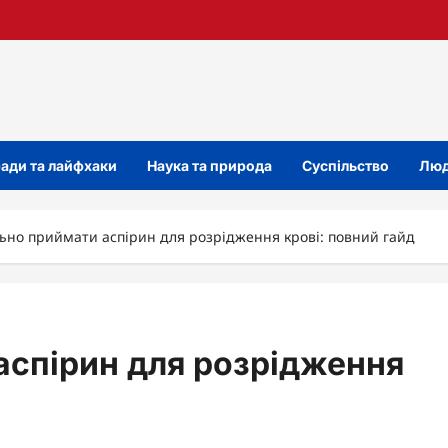
ади та лайфхаки
Наука та природа
Суспільство
Люд
ьно приймати аспірин для розрідження крові: повний гайд
аспірин для розрідження