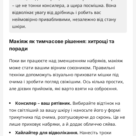
– це не тонни консилера, а щира посмішка. Вона
відволікає увагу від дрібниць і робить вас
неймовірно привабливими, незалежно від стану
шкіри.
Макіяж як тимчасове рішення: хитрощі та
поради
Поки ви працюєте над зменшенням набряків, макіяж
може стати вашим вірним союзником. Правильні
техніки допоможуть візуально приховати мішки під
очима і зробити погляд свіжішим. Ось кілька простих,
але дієвих прийомів, які варто взяти на озброєння.
Консилер – ваш рятівник.
Вибирайте відтінок на
тон світліший за вашу шкіру і наносьте його у формі
трикутника під очима, розтушовуючи до скронь. Це не
лише приховує набряки, а й додає обличчю сяйва.
Хайлайтер для відволікання.
Нанесіть трохи