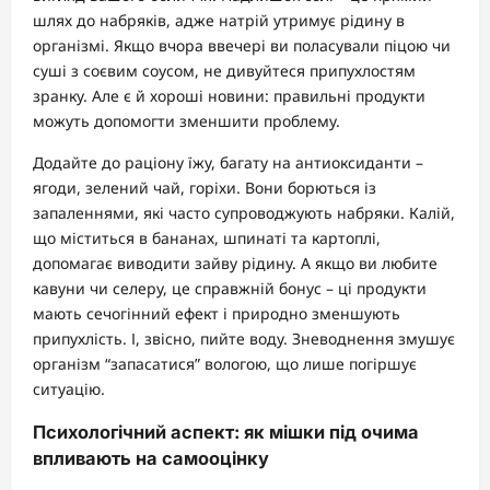
шлях до набряків, адже натрій утримує рідину в
організмі. Якщо вчора ввечері ви поласували піцою чи
суші з соєвим соусом, не дивуйтеся припухлостям
зранку. Але є й хороші новини: правильні продукти
можуть допомогти зменшити проблему.
Додайте до раціону їжу, багату на антиоксиданти –
ягоди, зелений чай, горіхи. Вони борються із
запаленнями, які часто супроводжують набряки. Калій,
що міститься в бананах, шпинаті та картоплі,
допомагає виводити зайву рідину. А якщо ви любите
кавуни чи селеру, це справжній бонус – ці продукти
мають сечогінний ефект і природно зменшують
припухлість. І, звісно, пийте воду. Зневоднення змушує
організм “запасатися” вологою, що лише погіршує
ситуацію.
Психологічний аспект: як мішки під очима
впливають на самооцінку