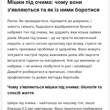
Мішки під очима: чому вони
з’являються та як із ними боротися
Ранок. Ви прокидаєтеся, підходите до дзеркала, і
замість свіжого, бадьорого відображення бачите
набряклі тіні під очима, які додають вам кілька зайвих
років. Мішки під очима – це не просто косметичний
недолік, а часто сигнал організму про втому, стреси чи
навіть приховані проблеми зі здоров’ям. Вони можуть
зіпсувати настрій перед важливим днем або змусити
витрачати години на маскування. Але що викликає ці
набряки, і чи можна позбутися їх раз і назавжди?
Давайте розбиратися в причинах, способах
профілактики та дієвих методах боротьби.
Чому з’являються мішки під очима: біологія та
спосіб життя
Шкіра під очима – найтонша на нашому тілі, лише
близько 0,5 мм завтовшки. Вона практично позбавлена