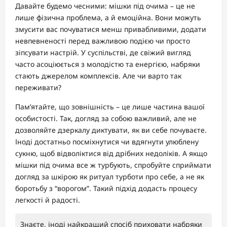
Давайте будемо чесними: мішки під очима – це не
лише фізична проблема, а й емоційна. Вони можуть
змусити вас почуватися менш привабливими, додати
невпевненості перед важливою подією чи просто
зіпсувати настрій. У суспільстві, де свіжий вигляд
часто асоціюється з молодістю та енергією, набряки
стають джерелом комплексів. Але чи варто так
переживати?
Пам’ятайте, що зовнішність – це лише частина вашої
особистості. Так, догляд за собою важливий, але не
дозволяйте дзеркалу диктувати, як ви себе почуваєте.
Іноді достатньо посміхнутися чи вдягнути улюблену
сукню, щоб відволіктися від дрібних недоліків. А якщо
мішки під очима все ж турбують, спробуйте сприймати
догляд за шкірою як ритуал турботи про себе, а не як
боротьбу з “ворогом”. Такий підхід додасть процесу
легкості й радості.
Знаєте, іноді найкращий спосіб приховати набряки