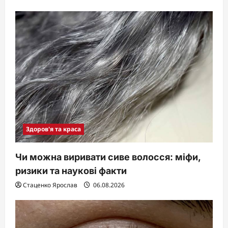
Здоров'я та краса
Чи можна виривати сиве волосся: міфи,
ризики та наукові факти
Стаценко Ярослав
06.08.2026