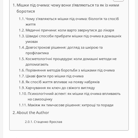
Мішки під очима: чому вони з’являються та як із ними
боротися
Чому з’являються мішки під очима: біологія та спосіб
життя
Медичні причини: коли варто звернутися до лікаря
Швидкі способи прибрати мішки під очима в домашніх
умовах
Довгострокові рішення: догляд за шкірою та
профілактика
Косметологічні процедури: коли домашні методи не
допомагають
Порівняння методів боротьби з мішками під очима
Цікаві факти про мішки під очима
Як спосіб життя впливає на появу набряків
Харчування як ключ до свіжого вигляду
Психологічний аспект: як мішки під очима впливають
на самооцінку
Макіяж як тимчасове рішення: хитрощі та поради
About the Author
Стаценко Ярослав