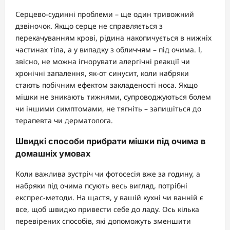
Серцево-судинні проблеми – ще один тривожний
дзвіночок. Якщо серце не справляється з
перекачуванням крові, рідина накопичується в нижніх
частинах тіла, а у випадку з обличчям – під очима. І,
звісно, не можна ігнорувати алергічні реакції чи
хронічні запалення, як-от синусит, коли набряки
стають побічним ефектом закладеності носа. Якщо
мішки не зникають тижнями, супроводжуються болем
чи іншими симптомами, не тягніть – запишіться до
терапевта чи дерматолога.
Швидкі способи прибрати мішки під очима в
домашніх умовах
Коли важлива зустріч чи фотосесія вже за годину, а
набряки під очима псують весь вигляд, потрібні
експрес-методи. На щастя, у вашій кухні чи ванній є
все, щоб швидко привести себе до ладу. Ось кілька
перевірених способів, які допоможуть зменшити