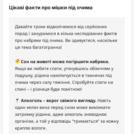
Цікаві факти про мішки під очима
Давайте трохи відволічемося від серйозних
порад і зануримося в кілька несподіваних фактів
про набряки під очима. Ви здивуєтеся, наскільки
ця тема багатогранна!
Сон на животі може погіршити набряки.
Якщо ви любите спати, уткнувшись обличчям у
подушку, рідина накопичується в тканинах під
очима через силу тяжіння. Спробуйте спати на
спині – і різниця буде помітною!
Алкоголь – ворог свіжого вигляду.
Навіть
один келих вина перед сном може викликати
затримку рідини, адже алкоголь зневоднює
організм, а той у відповідь “тримається” за кожну
краплю вологи.