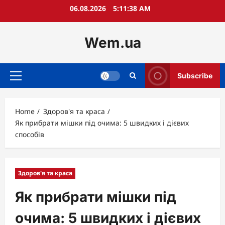
Skip
06.08.2026
5:11:39 AM
to
content
Wem.ua
Subscribe
Primary
Menu
Home
Здоров'я та краса
Як прибрати мішки під очима: 5 швидких і дієвих
способів
Здоров'я та краса
Як прибрати мішки під
очима: 5 швидких і дієвих