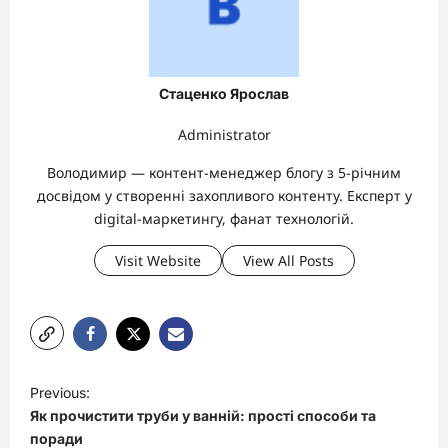
Стаценко Ярослав
Administrator
Володимир — контент-менеджер блогу з 5-річним
досвідом у створенні захопливого контенту. Експерт у
digital-маркетингу, фанат технологій.
Visit Website
View All Posts
P
Previous:
o
Як прочистити труби у ванній: прості способи та
s
поради