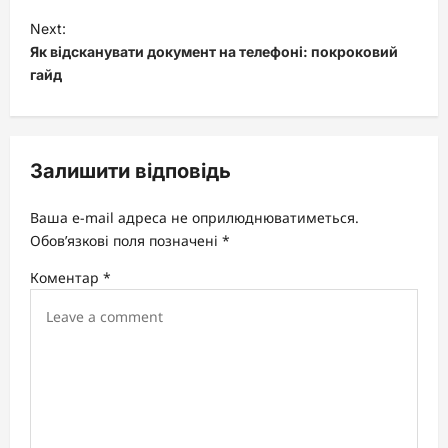
t
Next:
Як відсканувати документ на телефоні: покроковий
n
гайд
a
v
i
Залишити відповідь
g
a
Ваша e-mail адреса не оприлюднюватиметься.
t
Обов’язкові поля позначені
*
i
Коментар
*
o
n