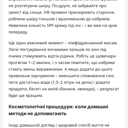
не розтягуючи шкіру. По-друге, не забувайте про
захист від сонця. УФ-промені прискорюють старіння,
роблячи шкіру тоншою і вразливішою до набряків.
Невелика кількість SPF-крему під очі – і ви вже на крок
попереду.
Ще один важливий момент – лімфодренажний масаж.
Легкі постукування кінчиками пальців по зоні під
очима стимулюють відтік рідини. Робіть це щовечора
протягом 1–2 хвилин, і з часом помітите, що набряки
стають менш вираженими. А якщо додати до цього
правильне харчування – зменшити споживання солі,
пити достатньо води (1,5–2 літри на день) і додати
продукти, багаті на калій (банани, авокадо), – результат
буде ще кращим.
Косметологічні процедури: коли домашні
методи не допомагають
Іноді домашній догляд і здоровий спосіб життя не