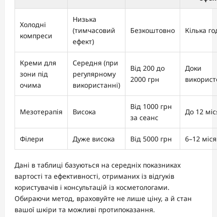
Низька
Холодні
(тимчасовий
Безкоштовно
Кілька г
компреси
ефект)
Креми для
Середня (при
Від 200 до
Доки
зони під
регулярному
2000 грн
використ
очима
використанні)
Від 1000 грн
Мезотерапія
Висока
До 12 міс
за сеанс
Філери
Дуже висока
Від 5000 грн
6–12 міся
Дані в таблиці базуються на середніх показниках
вартості та ефективності, отриманих із відгуків
користувачів і консультацій із косметологами.
Обираючи метод, враховуйте не лише ціну, а й стан
вашої шкіри та можливі протипоказання.