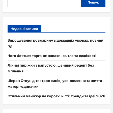
Пошук
Недавні записи
Вирощування розмарину в домашніх умовах: повний
гід
Чого бояться таргани: запахи, світло та слабкості
Ліниві пиріжки з капустою: швидкий рецепт без
ліплення
Шерон Стоун діти: троє синів, усиновлення та життя
матері-одиначки
Стильний манікюр на короткі нігті: тренди та ідеї 2026