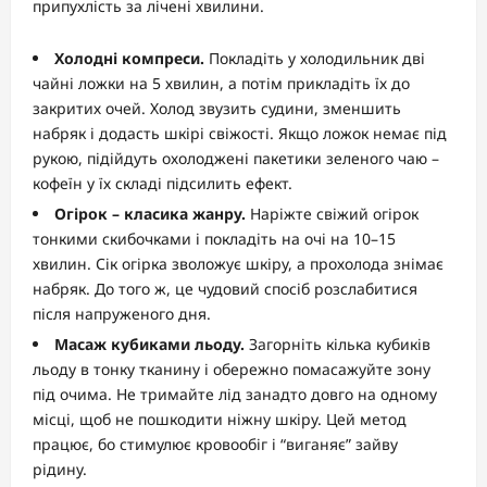
припухлість за лічені хвилини.
Холодні компреси.
Покладіть у холодильник дві
чайні ложки на 5 хвилин, а потім прикладіть їх до
закритих очей. Холод звузить судини, зменшить
набряк і додасть шкірі свіжості. Якщо ложок немає під
рукою, підійдуть охолоджені пакетики зеленого чаю –
кофеїн у їх складі підсилить ефект.
Огірок – класика жанру.
Наріжте свіжий огірок
тонкими скибочками і покладіть на очі на 10–15
хвилин. Сік огірка зволожує шкіру, а прохолода знімає
набряк. До того ж, це чудовий спосіб розслабитися
після напруженого дня.
Масаж кубиками льоду.
Загорніть кілька кубиків
льоду в тонку тканину і обережно помасажуйте зону
під очима. Не тримайте лід занадто довго на одному
місці, щоб не пошкодити ніжну шкіру. Цей метод
працює, бо стимулює кровообіг і “виганяє” зайву
рідину.