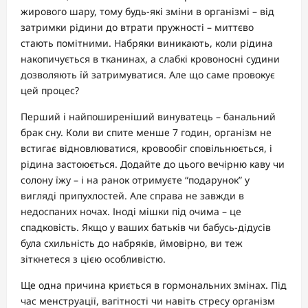
жирового шару, тому будь-які зміни в організмі – від
затримки рідини до втрати пружності – миттєво
стають помітними. Набряки виникають, коли рідина
накопичується в тканинах, а слабкі кровоносні судини
дозволяють їй затримуватися. Але що саме провокує
цей процес?
Перший і найпоширеніший винуватець – банальний
брак сну. Коли ви спите менше 7 годин, організм не
встигає відновлюватися, кровообіг сповільнюється, і
рідина застоюється. Додайте до цього вечірню каву чи
солону їжу – і на ранок отримуєте “подарунок” у
вигляді припухлостей. Але справа не завжди в
недоспаних ночах. Іноді мішки під очима – це
спадковість. Якщо у ваших батьків чи бабусь-дідусів
була схильність до набряків, ймовірно, ви теж
зіткнетеся з цією особливістю.
Ще одна причина криється в гормональних змінах. Під
час менструації, вагітності чи навіть стресу організм