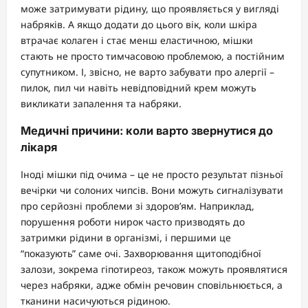
може затримувати рідину, що проявляється у вигляді
набряків. А якщо додати до цього вік, коли шкіра
втрачає колаген і стає менш еластичною, мішки
стають не просто тимчасовою проблемою, а постійним
супутником. І, звісно, не варто забувати про алергії –
пилок, пил чи навіть невідповідний крем можуть
викликати запалення та набряки.
Медичні причини: коли варто звернутися до
лікаря
Іноді мішки під очима – це не просто результат пізньої
вечірки чи солоних чипсів. Вони можуть сигналізувати
про серйозні проблеми зі здоров’ям. Наприклад,
порушення роботи нирок часто призводять до
затримки рідини в організмі, і першими це
“показують” саме очі. Захворювання щитоподібної
залози, зокрема гіпотиреоз, також можуть проявлятися
через набряки, адже обмін речовин сповільнюється, а
тканини насичуються рідиною.