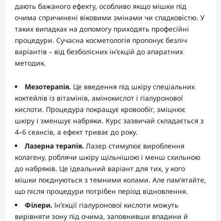
дають бажаного ефекту, особливо якщо мішки під
очима спричинені віковими змінами чи спадковістю. У
таких випадках на допомогу приходять професійні
процедури. Сучасна косметологія пропонує безліч
варіантів – від безболісних ін’єкцій до апаратних
методик.
Мезотерапія.
Це введення під шкіру спеціальних
коктейлів із вітамінів, амінокислот і гіалуронової
кислоти. Процедура покращує кровообіг, зміцнює
шкіру і зменшує набряки. Курс зазвичай складається з
4–6 сеансів, а ефект триває до року.
Лазерна терапія.
Лазер стимулює вироблення
колагену, роблячи шкіру щільнішою і менш схильною
до набряків. Це ідеальний варіант для тих, у кого
мішки поєднуються з темними колами. Але пам’ятайте,
що після процедури потрібен період відновлення.
Філери.
Ін’єкції гіалуронової кислоти можуть
вирівняти зону під очима, заповнивши впадини й