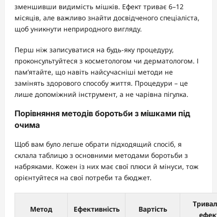
зменшивши видимість мішків. Ефект триває 6–12
місяців, але важливо знайти досвідченого спеціаліста,
щоб уникнути неприродного вигляду.
Перш ніж записуватися на будь-яку процедуру,
проконсультуйтеся з косметологом чи дерматологом. І
пам’ятайте, що навіть найсучасніші методи не
замінять здорового способу життя. Процедури – це
лише допоміжний інструмент, а не чарівна пігулка.
Порівняння методів боротьби з мішками під
очима
Щоб вам було легше обрати підходящий спосіб, я
склала таблицю з основними методами боротьби з
набряками. Кожен із них має свої плюси й мінуси, тож
орієнтуйтеся на свої потреби та бюджет.
Тривал
Метод
Ефективність
Вартість
ефек