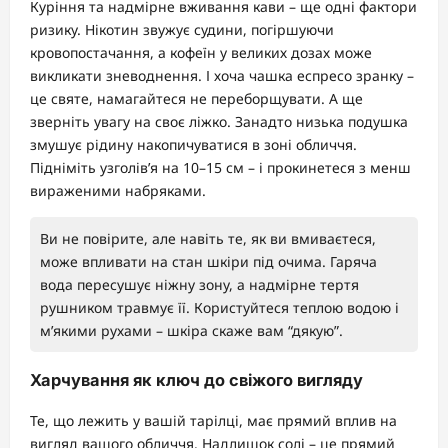
Куріння та надмірне вживання кави – ще одні фактори
ризику. Нікотин звужує судини, погіршуючи
кровопостачання, а кофеїн у великих дозах може
викликати зневоднення. І хоча чашка еспресо зранку –
це святе, намагайтеся не переборщувати. А ще
зверніть увагу на своє ліжко. Занадто низька подушка
змушує рідину накопичуватися в зоні обличчя.
Підніміть узголів’я на 10–15 см – і прокинетеся з менш
вираженими набряками.
Ви не повірите, але навіть те, як ви вмиваєтеся,
може впливати на стан шкіри під очима. Гаряча
вода пересушує ніжну зону, а надмірне тертя
рушником травмує її. Користуйтеся теплою водою і
м’якими рухами – шкіра скаже вам “дякую”.
Харчування як ключ до свіжого вигляду
Те, що лежить у вашій тарілці, має прямий вплив на
вигляд вашого обличчя. Надлишок солі – це прямий