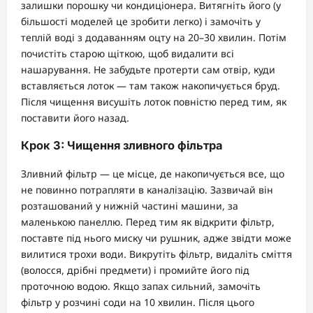
залишки порошку чи кондиціонера. Витягніть його (у
більшості моделей це зробити легко) і замочіть у
теплій воді з додаванням оцту на 20–30 хвилин. Потім
почистіть старою щіткою, щоб видалити всі
нашарування. Не забудьте протерти сам отвір, куди
вставляється лоток — там також накопичується бруд.
Після чищення висушіть лоток повністю перед тим, як
поставити його назад.
Крок 3: Чищення зливного фільтра
Зливний фільтр — це місце, де накопичується все, що
не повинно потрапляти в каналізацію. Зазвичай він
розташований у нижній частині машини, за
маленькою панеллю. Перед тим як відкрити фільтр,
поставте під нього миску чи рушник, адже звідти може
вилитися трохи води. Викрутіть фільтр, видаліть сміття
(волосся, дрібні предмети) і промийте його під
проточною водою. Якщо запах сильний, замочіть
фільтр у розчині соди на 10 хвилин. Після цього