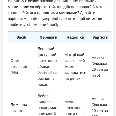
На ринку є безліч засобів для чищення пральних
машин, але як обрати той, що дійсно працює? А може,
краще обійтися народними методами? Давайте
порівняємо найпопулярніші варіанти, щоб ви могли
зробити усвідомлений вибір.
Засіб
Переваги
Недоліки
Вартість
Дешевий,
доступний,
Має різкий
Низька
Оцет
ефективно
запах, який
(близько
столовий
вбиває
може
20 грн за
(9%)
бактерії та
залишатися
літр)
розчиняє
на речах
накип
Добре
Низька
видаляє
Менш
Лимонна
(близько
накип, має
ефективна
кислота
10 грн за
приємний
проти цвілі