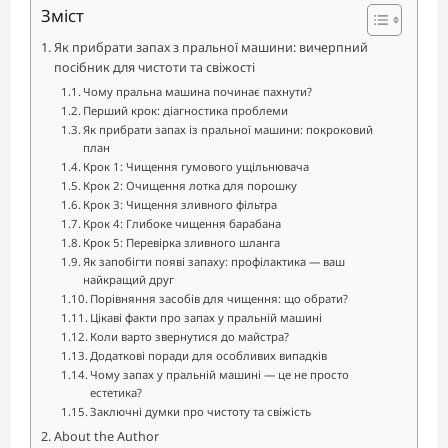
Зміст
Як прибрати запах з пральної машини: вичерпний
посібник для чистоти та свіжості
Чому пральна машина починає пахнути?
Перший крок: діагностика проблеми
Як прибрати запах із пральної машини: покроковий
план
Крок 1: Чищення гумового ущільнювача
Крок 2: Очищення лотка для порошку
Крок 3: Чищення зливного фільтра
Крок 4: Глибоке чищення барабана
Крок 5: Перевірка зливного шланга
Як запобігти появі запаху: профілактика — ваш
найкращий друг
Порівняння засобів для чищення: що обрати?
Цікаві факти про запах у пральній машині
Коли варто звернутися до майстра?
Додаткові поради для особливих випадків
Чому запах у пральній машині — це не просто
естетика?
Заключні думки про чистоту та свіжість
About the Author