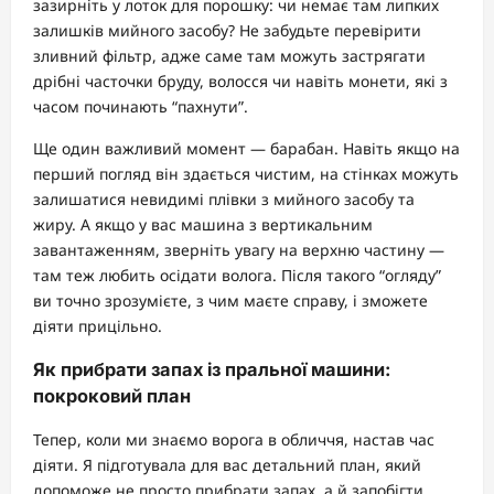
зазирніть у лоток для порошку: чи немає там липких
залишків мийного засобу? Не забудьте перевірити
зливний фільтр, адже саме там можуть застрягати
дрібні часточки бруду, волосся чи навіть монети, які з
часом починають “пахнути”.
Ще один важливий момент — барабан. Навіть якщо на
перший погляд він здається чистим, на стінках можуть
залишатися невидимі плівки з мийного засобу та
жиру. А якщо у вас машина з вертикальним
завантаженням, зверніть увагу на верхню частину —
там теж любить осідати волога. Після такого “огляду”
ви точно зрозумієте, з чим маєте справу, і зможете
діяти прицільно.
Як прибрати запах із пральної машини:
покроковий план
Тепер, коли ми знаємо ворога в обличчя, настав час
діяти. Я підготувала для вас детальний план, який
допоможе не просто прибрати запах, а й запобігти