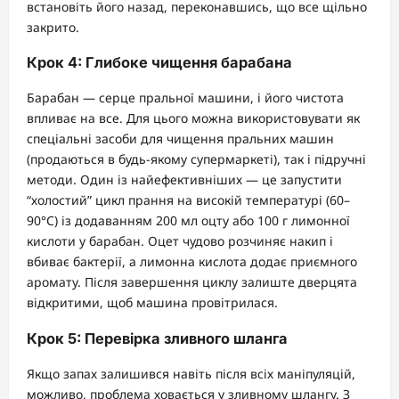
встановіть його назад, переконавшись, що все щільно
закрито.
Крок 4: Глибоке чищення барабана
Барабан — серце пральної машини, і його чистота
впливає на все. Для цього можна використовувати як
спеціальні засоби для чищення пральних машин
(продаються в будь-якому супермаркеті), так і підручні
методи. Один із найефективніших — це запустити
“холостий” цикл прання на високій температурі (60–
90°C) із додаванням 200 мл оцту або 100 г лимонної
кислоти у барабан. Оцет чудово розчиняє накип і
вбиває бактерії, а лимонна кислота додає приємного
аромату. Після завершення циклу залиште дверцята
відкритими, щоб машина провітрилася.
Крок 5: Перевірка зливного шланга
Якщо запах залишився навіть після всіх маніпуляцій,
можливо, проблема ховається у зливному шлангу. З