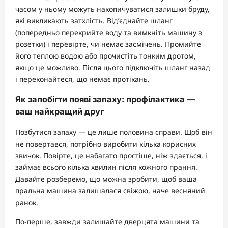
часом у ньому можуть накопичуватися залишки бруду,
які викликають затхлість. Від’єднайте шланг
(попередньо перекрийте воду та вимкніть машину з
розетки) і перевірте, чи немає засмічень. Промийте
його теплою водою або прочистіть тонким дротом,
якщо це можливо. Після цього підключіть шланг назад
і переконайтеся, що немає протікань.
Як запобігти появі запаху: профілактика —
ваш найкращий друг
Позбутися запаху — це лише половина справи. Щоб він
не повертався, потрібно виробити кілька корисних
звичок. Повірте, це набагато простіше, ніж здається, і
займає всього кілька хвилин після кожного прання.
Давайте розберемо, що можна зробити, щоб ваша
пральна машина залишалася свіжою, наче весняний
ранок.
По-перше, завжди залишайте дверцята машини та