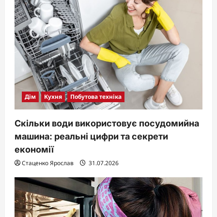
Дім
Кухня
Побутова техніка
Скільки води використовує посудомийна
машина: реальні цифри та секрети
економії
Стаценко Ярослав
31.07.2026