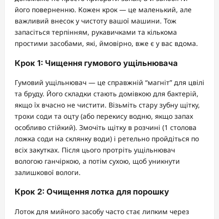
його поверненню. Кожен крок — це маленький, але
важливий внесок у чистоту вашої машини. Тож
запасіться терпінням, рукавичками та кількома
простими засобами, які, ймовірно, вже є у вас вдома.
Крок 1: Чищення гумового ущільнювача
Гумовий ущільнювач — це справжній “магніт” для цвілі
та бруду. Його складки стають домівкою для бактерій,
якщо їх вчасно не чистити. Візьміть стару зубну щітку,
трохи соди та оцту (або перекису водню, якщо запах
особливо стійкий). Змочіть щітку в розчині (1 столова
ложка соди на склянку води) і ретельно пройдіться по
всіх закутках. Після цього протріть ущільнювач
вологою ганчіркою, а потім сухою, щоб уникнути
залишкової вологи.
Крок 2: Очищення лотка для порошку
Лоток для мийного засобу часто стає липким через