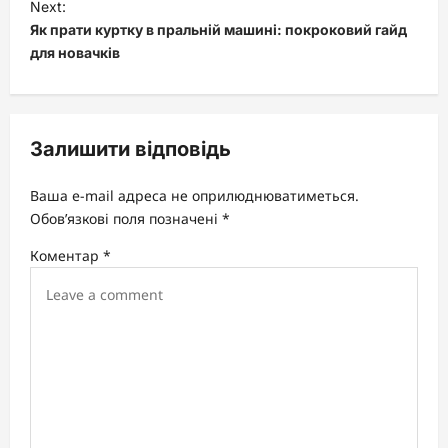
t
Next:
Як прати куртку в пральній машині: покроковий гайд
n
для новачків
a
v
i
Залишити відповідь
g
a
Ваша e-mail адреса не оприлюднюватиметься.
t
Обов’язкові поля позначені
*
i
Коментар
*
o
n