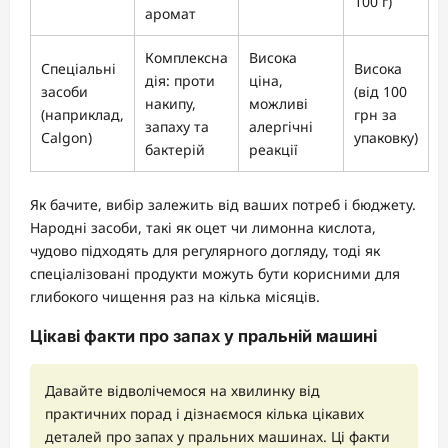
100 г)
аромат
Комплексна
Висока
Спеціальні
Висока
дія: проти
ціна,
засоби
(від 100
накипу,
можливі
(наприклад,
грн за
запаху та
алергічні
Calgon)
упаковку)
бактерій
реакції
Як бачите, вибір залежить від ваших потреб і бюджету.
Народні засоби, такі як оцет чи лимонна кислота,
чудово підходять для регулярного догляду, тоді як
спеціалізовані продукти можуть бути корисними для
глибокого чищення раз на кілька місяців.
Цікаві факти про запах у пральній машині
Давайте відволічемося на хвилинку від
практичних порад і дізнаємося кілька цікавих
деталей про запах у пральних машинах. Ці факти