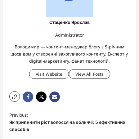
Стаценко Ярослав
Administrator
Володимир — контент-менеджер блогу з 5-річним
досвідом у створенні захопливого контенту. Експерт у
digital-маркетингу, фанат технологій.
Visit Website
View All Posts
P
Previous:
o
Як припинити ріст волосся на обличчі: 5 ефективних
s
способів