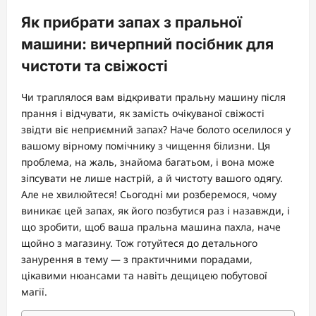
Як прибрати запах з пральної
машини: вичерпний посібник для
чистоти та свіжості
Чи траплялося вам відкривати пральну машину після
прання і відчувати, як замість очікуваної свіжості
звідти віє неприємний запах? Наче болото оселилося у
вашому вірному помічнику з чищення білизни. Ця
проблема, на жаль, знайома багатьом, і вона може
зіпсувати не лише настрій, а й чистоту вашого одягу.
Але не хвилюйтеся! Сьогодні ми розберемося, чому
виникає цей запах, як його позбутися раз і назавжди, і
що зробити, щоб ваша пральна машина пахла, наче
щойно з магазину. Тож готуйтеся до детального
занурення в тему — з практичними порадами,
цікавими нюансами та навіть дещицею побутової
магії.