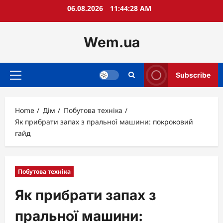
Skip
06.08.2026
11:44:30 AM
to
content
Wem.ua
Subscribe
Primary
Menu
Home
Дім
Побутова техніка
Як прибрати запах з пральної машини: покроковий
гайд
Побутова техніка
Як прибрати запах з
пральної машини: