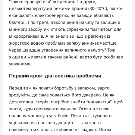
“законсервовується” всередині. По-друге,
низькотемпературні режими прання (30–40°C), які хоч і
економлять електроенергію, не завжди вбивають
бактерії. І по-третє, накопичення накипу та залишків
мийного засобу, які стають справжнім “магнітом” для
мікроорганізмів. А чи знали ви, що в регіонах із
жорсткою водою проблема запаху виникає частіше
через швидше утворення вапняного нальоту? Тож
якщо ви живете в такому районі, варто бути особливо
уважними.
Перший крок: діагностика проблеми
Перед тим як почати боротьбу з запахом, варто
зрозуміти, де саме ховається його джерело. Це як
детективна історія: потрібно знайти “винуватця”, щоб
знати, куди спрямувати зусилля. Огляньте свою
пральну машину з усіх боків. Почніть із гумового
ущільнювача навколо дверцят — там часто
накопичується цвіль, особливо в складках. Потім