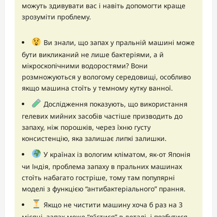
можуть здивувати вас і навіть допомогти краще
зрозуміти проблему.
Ви знали, що запах у пральній машині може
бути викликаний не лише бактеріями, а й
мікроскопічними водоростями? Вони
розмножуються у вологому середовищі, особливо
якщо машина стоїть у темному кутку ванної.
Дослідження показують, що використання
гелевих мийних засобів частіше призводить до
запаху, ніж порошків, через їхню густу
консистенцію, яка залишає липкі залишки.
У країнах із вологим кліматом, як-от Японія
чи Індія, проблема запаху в пральних машинах
стоїть набагато гостріше, тому там популярні
моделі з функцією “антибактеріального” прання.
Якщо не чистити машину хоча б раз на 3
місяці, запах може “в’їстися” в деталі, і позбутися