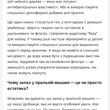
олії чайного дерева — вона має потужні
антибактеріальні властивості. Або ж використовуйте
спеціальні дезінфікуючі добавки для прання.
Ще один нюанс стосується тих, у кого вдома є домашні
улюбленці. Шерсть тварин часто застрягає в
ущільнювачі чи фільтрі, створюючи додаткову “базу”
для запаху. У такому разі частіше перевіряйте ці деталі
та використовуйте спеціальні ролики для видалення
шерсті перед пранням. А якщо ви живете в сільській
місцевості, де вода може бути з підвищеним вмістом
заліза, подумайте про встановлення фільтра — це
зменшить ризик утворення іржавих відкладень, які
також можуть пахнути.
Чому запах у пральній машині — це не просто
естетика?
Можливо, ви думаєте, що запах у пральній машині —
це лише дрібниця, яка не варта особливої уваги. Але
насправді це не так. По-перше, бактерії та цвіль, які