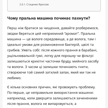
Стаценко Ярослав
Чому пральна машина починає пахнути?
Перш ніж братися за чищення, давайте розберемося,
звідки береться цей неприємний “аромат”. Пральна
машина — це вологе середовище, а де волога, там і
ідеальні умови для розмноження бактерій, цвілі та
грибків. Уявіть собі: після кожного прання в барабані,
ущільнювальній гумі, лотку для порошку чи фільтрі
залишаються крихітні часточки бруду, мийного засобу
та вологи. З часом ці залишки починають гнити,
створюючи той самий затхлий запах, який ми так не
любимо.
Є кілька основних причин, які провокують проблему.
По-перше, це неправильне використання машини:
наприклад, коли дверцята залишаються зачиненими
після прання, волога не випаровується, а