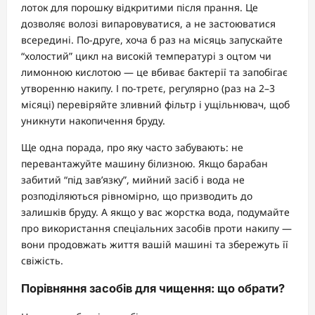
лоток для порошку відкритими після прання. Це
дозволяє волозі випаровуватися, а не застоюватися
всередині. По-друге, хоча б раз на місяць запускайте
“холостий” цикл на високій температурі з оцтом чи
лимонною кислотою — це вбиває бактерії та запобігає
утворенню накипу. І по-третє, регулярно (раз на 2–3
місяці) перевіряйте зливний фільтр і ущільнювач, щоб
уникнути накопичення бруду.
Ще одна порада, про яку часто забувають: не
перевантажуйте машину білизною. Якщо барабан
забитий “під зав’язку”, мийний засіб і вода не
розподіляються рівномірно, що призводить до
залишків бруду. А якщо у вас жорстка вода, подумайте
про використання спеціальних засобів проти накипу —
вони продовжать життя вашій машині та збережуть її
свіжість.
Порівняння засобів для чищення: що обрати?