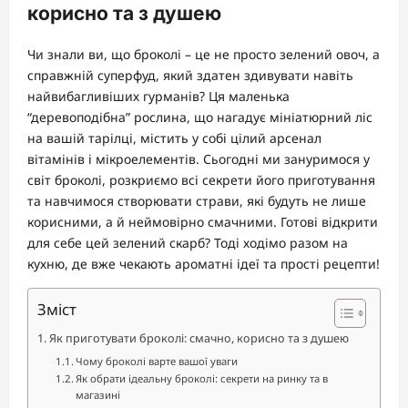
корисно та з душею
Чи знали ви, що броколі – це не просто зелений овоч, а
справжній суперфуд, який здатен здивувати навіть
найвибагливіших гурманів? Ця маленька
“деревоподібна” рослина, що нагадує мініатюрний ліс
на вашій тарілці, містить у собі цілий арсенал
вітамінів і мікроелементів. Сьогодні ми зануримося у
світ броколі, розкриємо всі секрети його приготування
та навчимося створювати страви, які будуть не лише
корисними, а й неймовірно смачними. Готові відкрити
для себе цей зелений скарб? Тоді ходімо разом на
кухню, де вже чекають ароматні ідеї та прості рецепти!
Зміст
Як приготувати броколі: смачно, корисно та з душею
Чому броколі варте вашої уваги
Як обрати ідеальну броколі: секрети на ринку та в
магазині