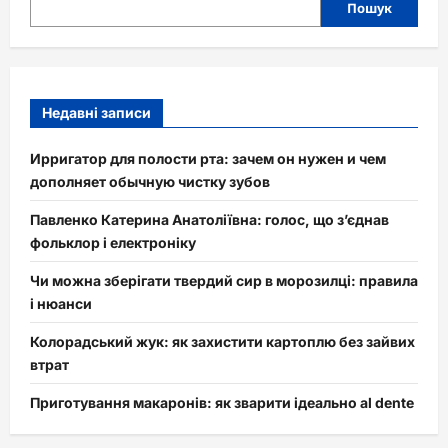
Пошук
Недавні записи
Ирригатор для полости рта: зачем он нужен и чем
дополняет обычную чистку зубов
Павленко Катерина Анатоліївна: голос, що з’єднав
фольклор і електроніку
Чи можна зберігати твердий сир в морозилці: правила
і нюанси
Колорадський жук: як захистити картоплю без зайвих
втрат
Приготування макаронів: як зварити ідеально al dente