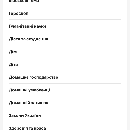
Військові теми
Гороскоп
Гуманітарні науки
Дієти та схуднення
Дім
Діти
Домашнє господарство
Домашні улюбленці
Домашній затишок
Закони України
Здоров'я та краса