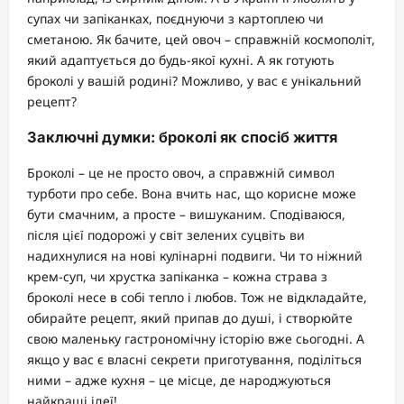
супах чи запіканках, поєднуючи з картоплею чи
сметаною. Як бачите, цей овоч – справжній космополіт,
який адаптується до будь-якої кухні. А як готують
броколі у вашій родині? Можливо, у вас є унікальний
рецепт?
Заключні думки: броколі як спосіб життя
Броколі – це не просто овоч, а справжній символ
турботи про себе. Вона вчить нас, що корисне може
бути смачним, а просте – вишуканим. Сподіваюся,
після цієї подорожі у світ зелених суцвіть ви
надихнулися на нові кулінарні подвиги. Чи то ніжний
крем-суп, чи хрустка запіканка – кожна страва з
броколі несе в собі тепло і любов. Тож не відкладайте,
обирайте рецепт, який припав до душі, і створюйте
свою маленьку гастрономічну історію вже сьогодні. А
якщо у вас є власні секрети приготування, поділіться
ними – адже кухня – це місце, де народжуються
найкращі ідеї!