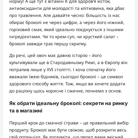
норму! А ще тут є вітамін К для здоров’я кісток,
антиоксиданти для молодості та клітковина, яка дбає
про травлення. Але давайте чесно: більшість із нас
обирає броколі не через цифри, а через його ніжний,
горіховий смак, який ідеально поєднується з іншими
інгредієнтами. Чи то крем-суп, чи хрусткий салат –
броколі завжди грає першу скрипку.
До речі, цей овоч має давню історію – його
культивували ще в Стародавньому Римі, а в Європу він
потрапив лише у XVI столітті. І хоча спочатку його
вважали їжею бідняків, сьогодні броколі – це символ
здорового способу життя. Тож, якщо ви хочете додати
до раціону щось корисне і смачне, почнемо з основ.
Як обрати ідеальну броколі: секрети на ринку
та в магазині
Перший крок до смачної страви – це правильний вибір
продукту. Броколі має бути свіжою, щоб розкрити весь
свій потенціал. Як зрозуміти, що перед вами якісний