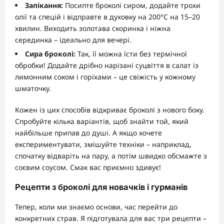
Запікання:
Посипте броколі сиром, додайте трохи
олії та спецій і відправте в духовку на 200°C на 15–20
хвилин. Виходить золотава скоринка і ніжна
серединка – ідеально для вечері.
Сира броколі:
Так, її можна їсти без термічної
обробки! Додайте дрібно нарізані суцвіття в салат із
лимонним соком і горіхами – це свіжість у кожному
шматочку.
Кожен із цих способів відкриває броколі з нового боку.
Спробуйте кілька варіантів, щоб знайти той, який
найбільше припав до душі. А якщо хочете
експериментувати, змішуйте техніки – наприклад,
спочатку відваріть на пару, а потім швидко обсмажте з
соєвим соусом. Смак вас приємно здивує!
Рецепти з броколі для новачків і гурманів
Тепер, коли ми знаємо основи, час перейти до
конкретних страв. Я підготувала для вас три рецепти –