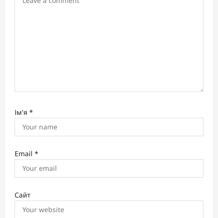
o
n
Ім'я
*
Email
*
Сайт