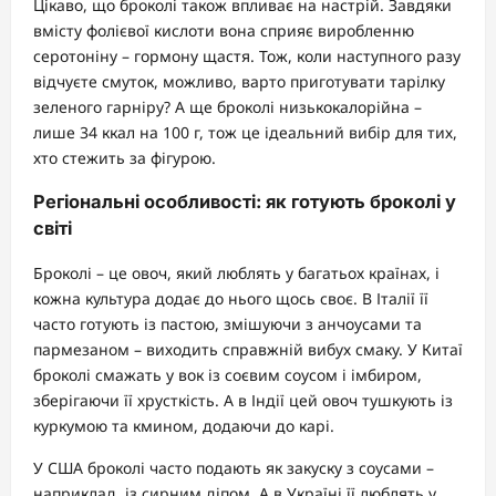
Цікаво, що броколі також впливає на настрій. Завдяки
вмісту фолієвої кислоти вона сприяє виробленню
серотоніну – гормону щастя. Тож, коли наступного разу
відчуєте смуток, можливо, варто приготувати тарілку
зеленого гарніру? А ще броколі низькокалорійна –
лише 34 ккал на 100 г, тож це ідеальний вибір для тих,
хто стежить за фігурою.
Регіональні особливості: як готують броколі у
світі
Броколі – це овоч, який люблять у багатьох країнах, і
кожна культура додає до нього щось своє. В Італії її
часто готують із пастою, змішуючи з анчоусами та
пармезаном – виходить справжній вибух смаку. У Китаї
броколі смажать у вок із соєвим соусом і імбиром,
зберігаючи її хрусткість. А в Індії цей овоч тушкують із
куркумою та кмином, додаючи до карі.
У США броколі часто подають як закуску з соусами –
наприклад, із сирним діпом. А в Україні її люблять у