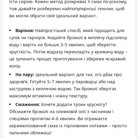
їсти сирою. Кожен метод розкриває її смак по-різному,
тож давайте розберемо найпопулярніші техніки, щоб
ви могли обрати свій ідеальний варіант.
Варіння:
Найпростіший спосіб, який підходить для
супів чи гарнірів. Кидайте броколі в киплячу підсолену
воду і варіть не більше 3–5 хвилин, щоб зберегти
хрусткість. Потім відразу перекладіть у крижану воду –
це зупинить процес приготування і збереже яскравий
колір.
На пару:
Ідеальний варіант для тих, хто дбає про
здоров’я. Готуйте 5–7 хвилин у пароварці або над
каструлею з киплячою водою. Так броколі зберігає
максимум вітамінів і ніжну текстуру.
Смаження:
Хочете додати трохи хрускоту?
Обсмажте броколі на оливковій олії з часником і
спеціями протягом 4–6 хвилин. Ви отримаєте
карамелізований смак із горіховими нотками – просто
пальчики оближеш!