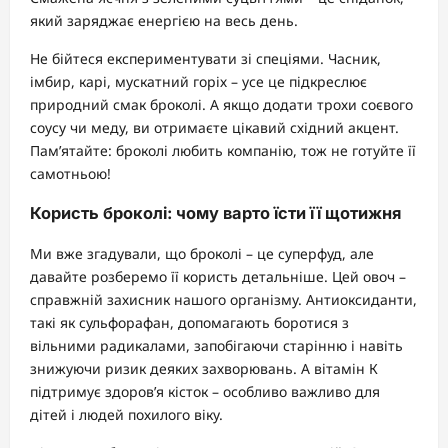
який заряджає енергією на весь день.
Не бійтеся експериментувати зі спеціями. Часник,
імбир, карі, мускатний горіх – усе це підкреслює
природний смак броколі. А якщо додати трохи соєвого
соусу чи меду, ви отримаєте цікавий східний акцент.
Пам’ятайте: броколі любить компанію, тож не готуйте її
самотньою!
Користь броколі: чому варто їсти її щотижня
Ми вже згадували, що броколі – це суперфуд, але
давайте розберемо її користь детальніше. Цей овоч –
справжній захисник нашого організму. Антиоксиданти,
такі як сульфорафан, допомагають боротися з
вільними радикалами, запобігаючи старінню і навіть
знижуючи ризик деяких захворювань. А вітамін К
підтримує здоров’я кісток – особливо важливо для
дітей і людей похилого віку.