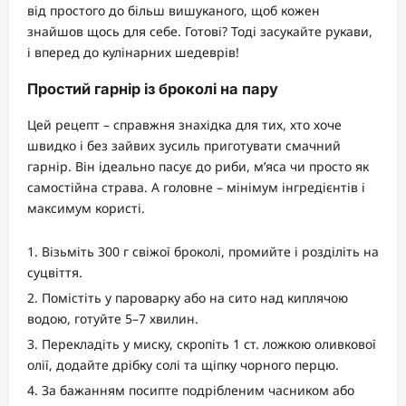
від простого до більш вишуканого, щоб кожен
знайшов щось для себе. Готові? Тоді засукайте рукави,
і вперед до кулінарних шедеврів!
Простий гарнір із броколі на пару
Цей рецепт – справжня знахідка для тих, хто хоче
швидко і без зайвих зусиль приготувати смачний
гарнір. Він ідеально пасує до риби, м’яса чи просто як
самостійна страва. А головне – мінімум інгредієнтів і
максимум користі.
Візьміть 300 г свіжої броколі, промийте і розділіть на
суцвіття.
Помістіть у пароварку або на сито над киплячою
водою, готуйте 5–7 хвилин.
Перекладіть у миску, скропіть 1 ст. ложкою оливкової
олії, додайте дрібку солі та щіпку чорного перцю.
За бажанням посипте подрібленим часником або