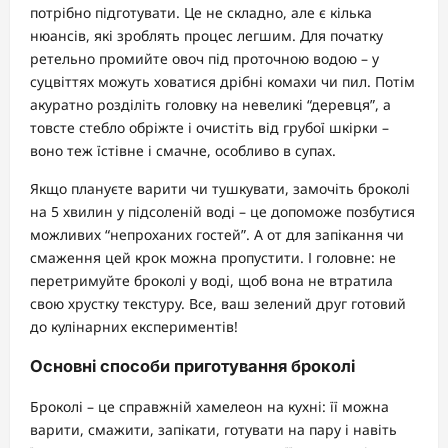
потрібно підготувати. Це не складно, але є кілька
нюансів, які зроблять процес легшим. Для початку
ретельно промийте овоч під проточною водою – у
суцвіттях можуть ховатися дрібні комахи чи пил. Потім
акуратно розділіть головку на невеликі “деревця”, а
товсте стебло обріжте і очистіть від грубої шкірки –
воно теж їстівне і смачне, особливо в супах.
Якщо плануєте варити чи тушкувати, замочіть броколі
на 5 хвилин у підсоленій воді – це допоможе позбутися
можливих “непроханих гостей”. А от для запікання чи
смаження цей крок можна пропустити. І головне: не
перетримуйте броколі у воді, щоб вона не втратила
свою хрустку текстуру. Все, ваш зелений друг готовий
до кулінарних експериментів!
Основні способи приготування броколі
Броколі – це справжній хамелеон на кухні: її можна
варити, смажити, запікати, готувати на пару і навіть