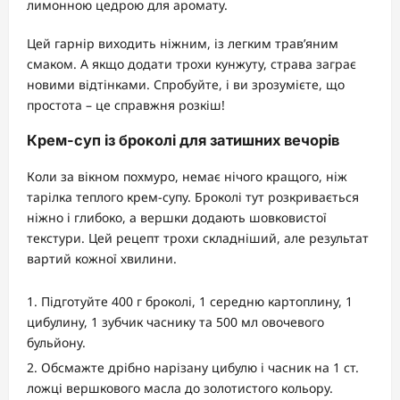
лимонною цедрою для аромату.
Цей гарнір виходить ніжним, із легким трав’яним
смаком. А якщо додати трохи кунжуту, страва заграє
новими відтінками. Спробуйте, і ви зрозумієте, що
простота – це справжня розкіш!
Крем-суп із броколі для затишних вечорів
Коли за вікном похмуро, немає нічого кращого, ніж
тарілка теплого крем-супу. Броколі тут розкривається
ніжно і глибоко, а вершки додають шовковистої
текстури. Цей рецепт трохи складніший, але результат
вартий кожної хвилини.
Підготуйте 400 г броколі, 1 середню картоплину, 1
цибулину, 1 зубчик часнику та 500 мл овочевого
бульйону.
Обсмажте дрібно нарізану цибулю і часник на 1 ст.
ложці вершкового масла до золотистого кольору.