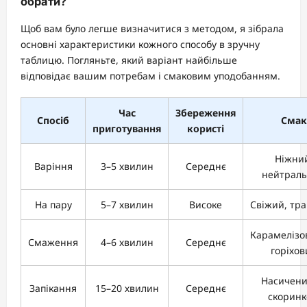
обрати?
Щоб вам було легше визначитися з методом, я зібрала
основні характеристики кожного способу в зручну
таблицю. Погляньте, який варіант найбільше
відповідає вашим потребам і смаковим уподобанням.
Час
Збереження
Спосіб
Смак
приготування
користі
Ніжни
Варіння
3–5 хвилин
Середнє
нейтрал
На пару
5–7 хвилин
Високе
Свіжий, тра
Карамелізо
Смаження
4–6 хвилин
Середнє
горіхов
Насичений
Запікання
15–20 хвилин
Середнє
скорин