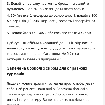
Додайте нарізану картоплю, броколі та залийте
бульйоном. Варіть 15 хвилин до м’якості овочів.
Збийте все блендером до однорідності, додайте 100
мл вершків (10–20% жирності), посоліть і поперчіть за
смаком.
Подавайте з грінками або посипте тертим сиром.
Цей суп – як обійми в холодний день. Він зігріває не
лише тіло, а й душу. А якщо додати трохи мускатного
горіха, смак стане ще багатшим. Не бійтеся
експериментувати з приправами!
Запечена броколі з сиром для справжніх
гурманів
Якщо ви хочете вразити гостей чи просто побалувати
себе, цей рецепт – ваш вибір. Запечена броколі з
сиром – це поєднання хрусткої скоринки, ніжного
овочу і тягучого сиру. Ви не повірите, наскільки це
просто!