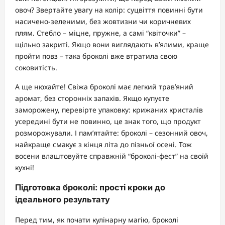
овоч? Звертайте увагу на колір: суцвіття повинні бути
насичено-зеленими, без жовтизни чи коричневих
плям. Стебло – міцне, пружне, а самі “квіточки” –
щільно закриті. Якщо вони виглядають в’ялими, краще
пройти повз – така броколі вже втратила свою
соковитість.
А ще нюхайте! Свіжа броколі має легкий трав’яний
аромат, без сторонніх запахів. Якщо купуєте
заморожену, перевірте упаковку: крижаних кристалів
усередині бути не повинно, це знак того, що продукт
розморожували. І пам’ятайте: броколі – сезонний овоч,
найкраще смакує з кінця літа до пізньої осені. Тож
восени влаштовуйте справжній “броколі-фест” на своїй
кухні!
Підготовка броколі: прості кроки до
ідеального результату
Перед тим, як почати кулінарну магію, броколі