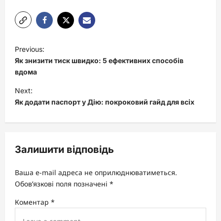
P
Previous:
o
Як знизити тиск швидко: 5 ефективних способів
s
вдома
t
Next:
Як додати паспорт у Дію: покроковий гайд для всіх
n
a
v
Залишити відповідь
i
g
Ваша e-mail адреса не оприлюднюватиметься.
a
Обов’язкові поля позначені
*
t
Коментар
*
i