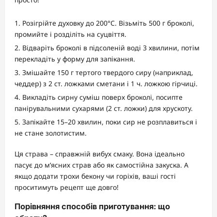
Розігрійте духовку до 200°C. Візьміть 500 г броколі,
промийте і розділіть на суцвіття.
Відваріть броколі в підсоленій воді 3 хвилини, потім
перекладіть у форму для запікання.
Змішайте 150 г тертого твердого сиру (наприклад,
чеддер) з 2 ст. ложками сметани і 1 ч. ложкою гірчиці.
Викладіть сирну суміш поверх броколі, посипте
панірувальними сухарями (2 ст. ложки) для хрускоту.
Запікайте 15–20 хвилин, поки сир не розплавиться і
не стане золотистим.
Ця страва – справжній вибух смаку. Вона ідеально
пасує до м’ясних страв або як самостійна закуска. А
якщо додати трохи бекону чи горіхів, ваші гості
проситимуть рецепт ще довго!
Порівняння способів приготування: що