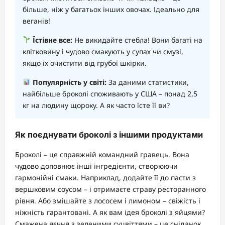
більше, ніж у багатьох інших овочах. Ідеально для
веганів!
Їстівне все:
Не викидайте стебла! Вони багаті на
клітковину і чудово смакують у супах чи смузі,
якщо їх очистити від грубої шкірки.
Популярність у світі:
За даними статистики,
найбільше броколі споживають у США – понад 2,5
кг на людину щороку. А як часто їсте її ви?
Як поєднувати броколі з іншими продуктами
Броколі – це справжній командний гравець. Вона
чудово доповнює інші інгредієнти, створюючи
гармонійні смаки. Наприклад, додайте її до пасти з
вершковим соусом – і отримаєте страву ресторанного
рівня. Або змішайте з лососем і лимоном – свіжість і
ніжність гарантовані. А як вам ідея броколі з яйцями?
Смажена яєчня з зеленими суцвіттями – це сніданок,