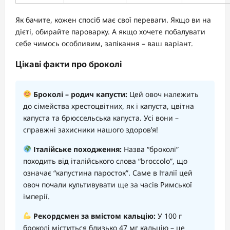
Як бачите, кожен спосіб має свої переваги. Якщо ви на
дієті, обирайте пароварку. А якщо хочете побалувати
себе чимось особливим, запікання – ваш варіант.
Цікаві факти про броколі
Броколі – родич капусти:
Цей овоч належить
до сімейства хрестоцвітних, як і капуста, цвітна
капуста та брюссельська капуста. Усі вони –
справжні захисники нашого здоров’я!
Італійське походження:
Назва “броколі”
походить від італійського слова “broccolo”, що
означає “капустина паросток”. Саме в Італії цей
овоч почали культивувати ще за часів Римської
імперії.
Рекордсмен за вмістом кальцію:
У 100 г
броколі міститься близько 47 мг кальцію – це