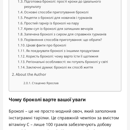
Підготовка броколі: прості кроки до ідеального
результату
Основні способи приготування броколі
Рецепти з броколі для новачків і гурманів
Простий гарнір із броколі на пару
Крем-суп із броколі для затишних вечорів
Запечена броколі з сиром для справжніх гурманів
Порівняння способів приготування: що обрати?
Цікаві факти про броколі
Як поєднувати броколі з іншими продуктами
Користь броколі: чому варто їсти її щотижня
Регіональні особливості: як готують броколі у світі
Заключні думки: броколі як спосіб життя
About the Author
Стаценко Ярослав
Чому броколі варте вашої уваги
Броколі – це не просто модний овоч, який заполонив
інстаграмні тарілки. Це справжній чемпіон за вмістом
вітаміну С – лише 100 грамів забезпечують добову