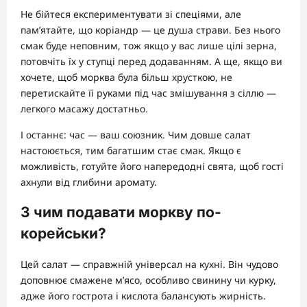
Не бійтеся експериментувати зі спеціями, але
пам’ятайте, що коріандр — це душа страви. Без нього
смак буде неповним, тож якщо у вас лише цілі зерна,
потовчіть їх у ступці перед додаванням. А ще, якщо ви
хочете, щоб морква була більш хрусткою, не
перетискайте її руками під час змішування з сіллю —
легкого масажу достатньо.
І останнє: час — ваш союзник. Чим довше салат
настоюється, тим багатшим стає смак. Якщо є
можливість, готуйте його напередодні свята, щоб гості
ахнули від глибини аромату.
З чим подавати моркву по-
корейськи?
Цей салат — справжній універсал на кухні. Він чудово
доповнює смажене м’ясо, особливо свинину чи курку,
адже його гострота і кислота балансують жирність.