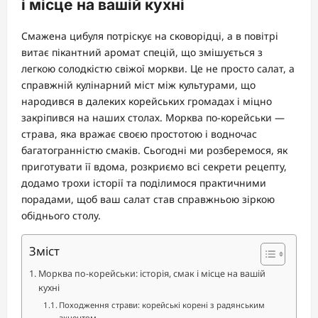
і місце на вашій кухні
Смажена цибуля потріскує на сковорідці, а в повітрі
витає пікантний аромат спецій, що змішується з
легкою солодкістю свіжої моркви. Це не просто салат, а
справжній кулінарний міст між культурами, що
народився в далеких корейських громадах і міцно
закріпився на наших столах. Морква по-корейськи —
страва, яка вражає своєю простотою і водночас
багатогранністю смаків. Сьогодні ми розберемося, як
приготувати її вдома, розкриємо всі секрети рецепту,
додамо трохи історії та поділимося практичними
порадами, щоб ваш салат став справжньою зіркою
обіднього столу.
Зміст
Морква по-корейськи: історія, смак і місце на вашій
кухні
Походження страви: корейські корені з радянським
акцентом