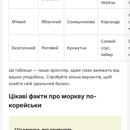
перець
М’який
Яблучний
Соняшникова
Коріандр
Соєвий
Екзотичний
Рисовий
Кунжутна
соус,
імбир
Ця таблиця — лише орієнтир, адже смак залежить від
ваших уподобань. Спробуйте кілька варіантів, щоб
знайти свій ідеальний баланс.
Цікаві факти про моркву по-
корейськи
Цікавинки, які здивують