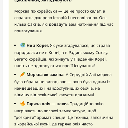
Морква по-корейськи — це не просто салат, а
справжнє джерело історій і несподіванок. Ось
кілька фактів, які додадуть вам натхнення під час
приготування.
Не з Кореї.
Як уже згадувалося, ця страва
народилася не в Кореї, а в Радянському Союзу.
Багато корейців, які живуть у Південній Кореї,
навіть не здогадуються про її існування!
Морква як заміна.
У Середній Азії морква
була обрана не випадково — вона була одним із
найдешевших і найдоступніших овочів, на
відміну від пекінської капусти для кимчі.
Гаряча олія — ключ.
Традиційно олію
нагрівають до високої температури, щоб
“розкрити” аромат спецій. Це техніка, запозичена
з корейської кухні, де гаряча олія часто