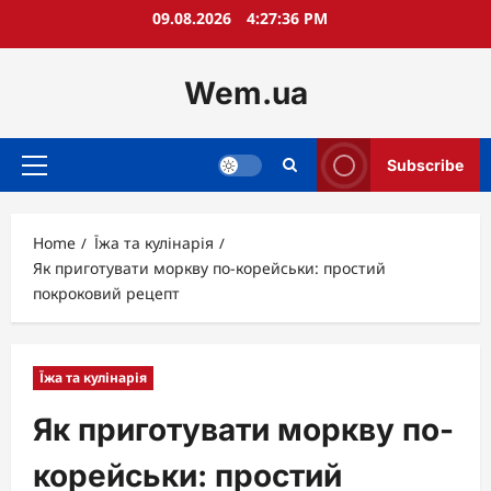
Skip
09.08.2026
4:27:37 PM
to
content
Wem.ua
Subscribe
Primary
Menu
Home
Їжа та кулінарія
Як приготувати моркву по-корейськи: простий
покроковий рецепт
Їжа та кулінарія
Як приготувати моркву по-
корейськи: простий