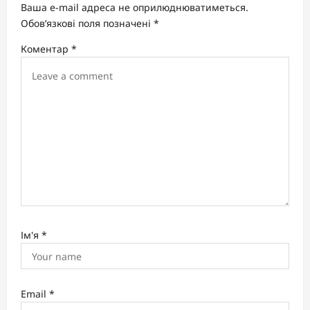
a
Ваша e-mail адреса не оприлюднюватиметься.
t
Обов’язкові поля позначені
*
i
Коментар
*
o
n
Ім'я
*
Email
*