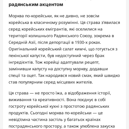
радянським акцентом
Морква по-корейськи, як не дивно, не зовсім
корейська в класичному розумінні. Ця страва з’явилася
серед корейських емігрантів, які оселилися на
території колишнього Радянського Союзу, зокрема в
Середній Азії, після депортації в 1930-х роках.
Оригінальний корейський салат кимчі, що готується з
пекінської капусти, був недоступний через брак
інгредієнтів. Тож корейці адаптували рецепт,
замінивши капусту на доступну моркву, додавши
спеції та оцет. Так народився новий смак, який швидко
став популярним серед місцевих жителів.
Ця страва — не просто їжа, а відображення історії,
виживання та креативності. Вона поєднує в собі
гостроту корейської кухні з простотою радянських
продуктів. Сьогодні морква по-корейськи — це
невід’ємна частина застіль у багатьох країнах
пострадянського простору, а також улюблена закуска