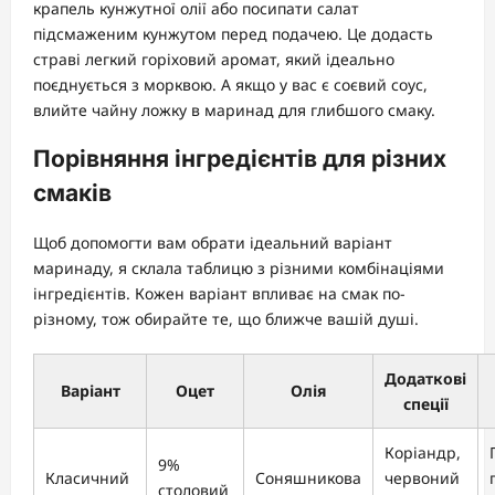
крапель кунжутної олії або посипати салат
підсмаженим кунжутом перед подачею. Це додасть
страві легкий горіховий аромат, який ідеально
поєднується з морквою. А якщо у вас є соєвий соус,
влийте чайну ложку в маринад для глибшого смаку.
Порівняння інгредієнтів для різних
смаків
Щоб допомогти вам обрати ідеальний варіант
маринаду, я склала таблицю з різними комбінаціями
інгредієнтів. Кожен варіант впливає на смак по-
різному, тож обирайте те, що ближче вашій душі.
Додаткові
Варіант
Оцет
Олія
спеції
Коріандр,
9%
Класичний
Соняшникова
червоний
столовий