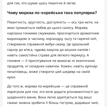
для тих, хто шукає щось пікантне й легке.
Чому морква по-корейськи така популярна?
Пікантність, хрусткість, доступність — ось три кити, на
яких тримається любов до цього салату. Морква,
нарізана тонкими смужками, просочується ароматним
маринадом із часнику, коріандру, оцту та гарячої олії,
створюючи справжній вибух смаку. Це ідеальний
гарнір до м’яса, чудова закуска до міцних напоїв і
навіть самостійна страва для легкого перекусу. А
головне — її приготування не вимагає ні екзотичних
продуктів, ні складних навичок. Кожен, навіть кулінар-
початківець, може створити цей шедевр на своїй
кухні.
До того ж, морква по-корейськи — це справжній
порятунок для тих, хто хоче додати різноманітності до
щоденного меню. Вона легко адаптується під ваші
смаки: можна зробити її більш гострою, додавши чилі,