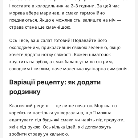
і поставте в холодильник на 2–3 години. За цей час
морква вбере маринад, а смаки гармонійно
поєднаються. Якщо є можливість, залиште на ніч —
страва стане ще смачнішою.
Ось і все, ваш салат готовий! Подавайте його
охолодженим, прикрасивши свіжою зеленню, якщо
хочете додати нотку свіжості. Кожен шматочок
хрустить на зубах, а смак балансує між гострим,
солодким і кислим, наче маленька кулінарна симфонія.
Варіації рецепту: як додати
родзинку
Класичний рецепт — це лише початок. Морква по-
корейськи настільки універсальна, що її можна
адаптувати під будь-які смаки чи навіть під продукти,
які є під рукою. Ось кілька ідей, які допоможуть
зробити страву унікальною.