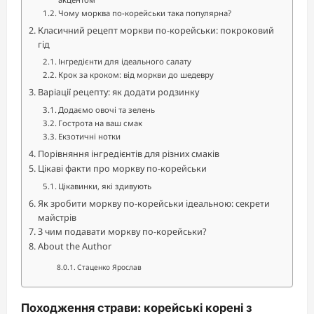
Чому морква по-корейськи така популярна?
Класичний рецепт моркви по-корейськи: покроковий
гід
Інгредієнти для ідеального салату
Крок за кроком: від моркви до шедевру
Варіації рецепту: як додати родзинку
Додаємо овочі та зелень
Гострота на ваш смак
Екзотичні нотки
Порівняння інгредієнтів для різних смаків
Цікаві факти про моркву по-корейськи
Цікавинки, які здивують
Як зробити моркву по-корейськи ідеальною: секрети
майстрів
З чим подавати моркву по-корейськи?
About the Author
Стаценко Ярослав
Походження страви: корейські корені з