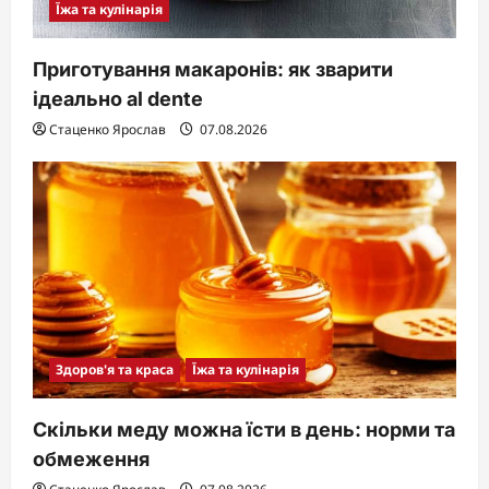
Їжа та кулінарія
Приготування макаронів: як зварити
ідеально al dente
Стаценко Ярослав
07.08.2026
Здоров'я та краса
Їжа та кулінарія
Скільки меду можна їсти в день: норми та
обмеження