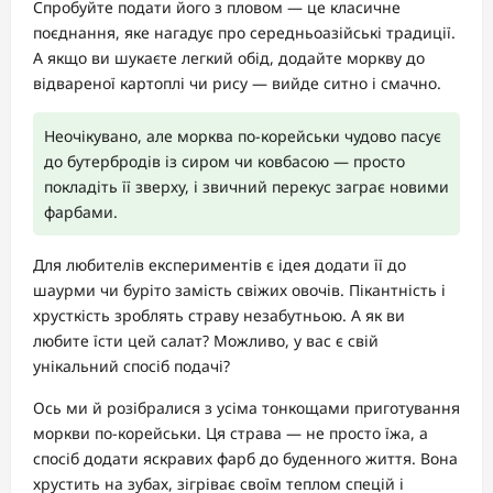
Спробуйте подати його з пловом — це класичне
поєднання, яке нагадує про середньоазійські традиції.
А якщо ви шукаєте легкий обід, додайте моркву до
відвареної картоплі чи рису — вийде ситно і смачно.
Неочікувано, але морква по-корейськи чудово пасує
до бутербродів із сиром чи ковбасою — просто
покладіть її зверху, і звичний перекус заграє новими
фарбами.
Для любителів експериментів є ідея додати її до
шаурми чи буріто замість свіжих овочів. Пікантність і
хрусткість зроблять страву незабутньою. А як ви
любите їсти цей салат? Можливо, у вас є свій
унікальний спосіб подачі?
Ось ми й розібралися з усіма тонкощами приготування
моркви по-корейськи. Ця страва — не просто їжа, а
спосіб додати яскравих фарб до буденного життя. Вона
хрустить на зубах, зігріває своїм теплом спецій і