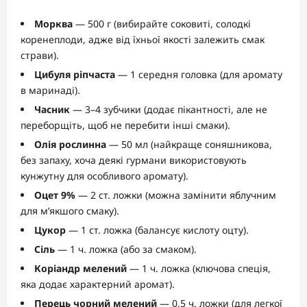
Морква
— 500 г (вибирайте соковиті, солодкі
коренеплоди, адже від їхньої якості залежить смак
страви).
Цибуля ріпчаста
— 1 середня головка (для аромату
в маринаді).
Часник
— 3–4 зубчики (додає пікантності, але не
переборщіть, щоб не перебити інші смаки).
Олія рослинна
— 50 мл (найкраще соняшникова,
без запаху, хоча деякі гурмани використовують
кунжутну для особливого аромату).
Оцет 9%
— 2 ст. ложки (можна замінити яблучним
для м’якшого смаку).
Цукор
— 1 ст. ложка (балансує кислоту оцту).
Сіль
— 1 ч. ложка (або за смаком).
Коріандр мелений
— 1 ч. ложка (ключова спеція,
яка додає характерний аромат).
Перець чорний мелений
— 0,5 ч. ложки (для легкої