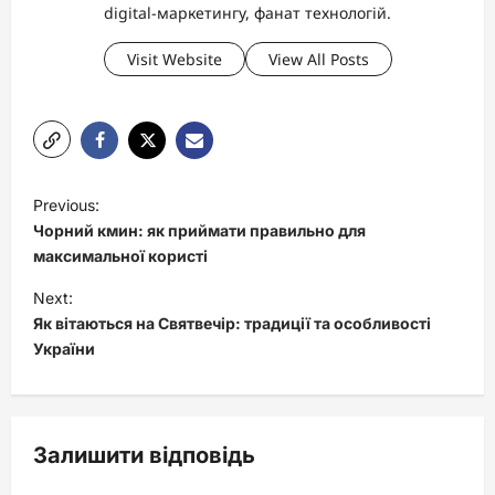
digital-маркетингу, фанат технологій.
Visit Website
View All Posts
P
Previous:
o
Чорний кмин: як приймати правильно для
s
максимальної користі
t
Next:
Як вітаються на Святвечір: традиції та особливості
n
України
a
v
i
Залишити відповідь
g