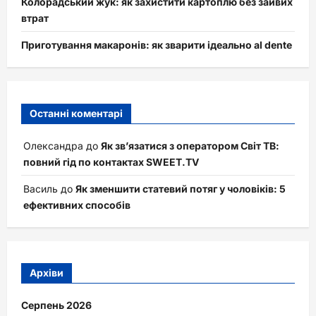
Колорадський жук: як захистити картоплю без зайвих
втрат
Приготування макаронів: як зварити ідеально al dente
Останні коментарі
Олександра
до
Як зв’язатися з оператором Світ ТВ:
повний гід по контактах SWEET.TV
Василь
до
Як зменшити статевий потяг у чоловіків: 5
ефективних способів
Архіви
Серпень 2026