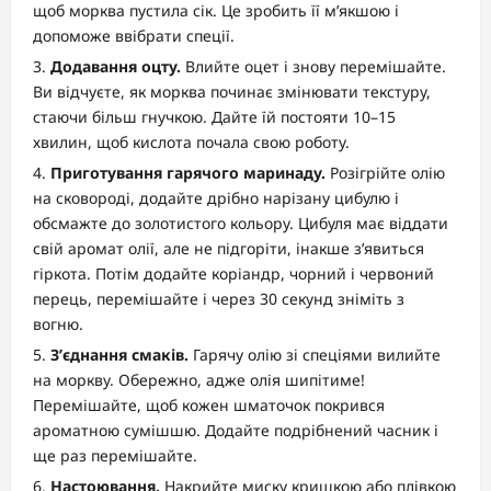
щоб морква пустила сік. Це зробить її м’якшою і
допоможе ввібрати спеції.
Додавання оцту.
Влийте оцет і знову перемішайте.
Ви відчуєте, як морква починає змінювати текстуру,
стаючи більш гнучкою. Дайте їй постояти 10–15
хвилин, щоб кислота почала свою роботу.
Приготування гарячого маринаду.
Розігрійте олію
на сковороді, додайте дрібно нарізану цибулю і
обсмажте до золотистого кольору. Цибуля має віддати
свій аромат олії, але не підгоріти, інакше з’явиться
гіркота. Потім додайте коріандр, чорний і червоний
перець, перемішайте і через 30 секунд зніміть з
вогню.
З’єднання смаків.
Гарячу олію зі спеціями вилийте
на моркву. Обережно, адже олія шипітиме!
Перемішайте, щоб кожен шматочок покрився
ароматною сумішшю. Додайте подрібнений часник і
ще раз перемішайте.
Настоювання.
Накрийте миску кришкою або плівкою