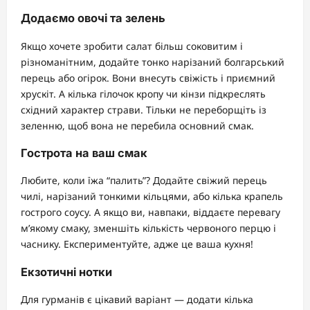
Додаємо овочі та зелень
Якщо хочете зробити салат більш соковитим і
різноманітним, додайте тонко нарізаний болгарський
перець або огірок. Вони внесуть свіжість і приємний
хрускіт. А кілька гілочок кропу чи кінзи підкреслять
східний характер страви. Тільки не переборщіть із
зеленню, щоб вона не перебила основний смак.
Гострота на ваш смак
Любите, коли їжа “палить”? Додайте свіжий перець
чилі, нарізаний тонкими кільцями, або кілька крапель
гострого соусу. А якщо ви, навпаки, віддаєте перевагу
м’якому смаку, зменшіть кількість червоного перцю і
часнику. Експериментуйте, адже це ваша кухня!
Екзотичні нотки
Для гурманів є цікавий варіант — додати кілька