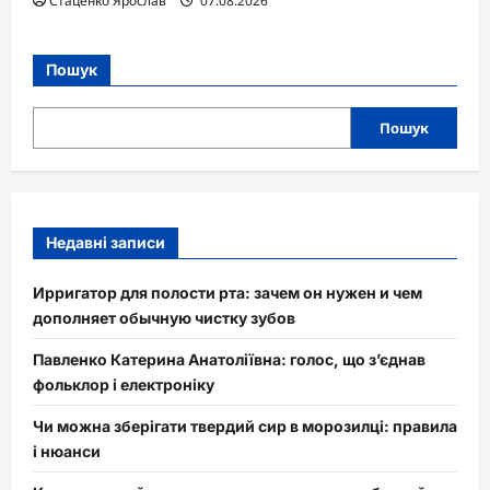
Стаценко Ярослав
07.08.2026
Пошук
Пошук
Недавні записи
Ирригатор для полости рта: зачем он нужен и чем
дополняет обычную чистку зубов
Павленко Катерина Анатоліївна: голос, що з’єднав
фольклор і електроніку
Чи можна зберігати твердий сир в морозилці: правила
і нюанси