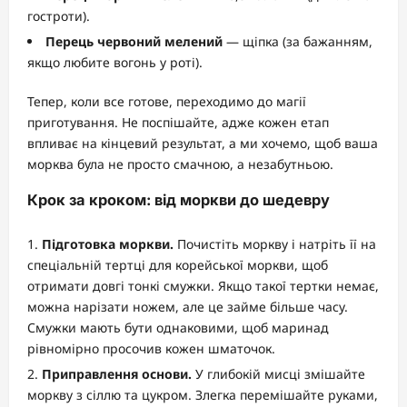
гостроти).
Перець червоний мелений
— щіпка (за бажанням,
якщо любите вогонь у роті).
Тепер, коли все готове, переходимо до магії
приготування. Не поспішайте, адже кожен етап
впливає на кінцевий результат, а ми хочемо, щоб ваша
морква була не просто смачною, а незабутньою.
Крок за кроком: від моркви до шедевру
Підготовка моркви.
Почистіть моркву і натріть її на
спеціальній тертці для корейської моркви, щоб
отримати довгі тонкі смужки. Якщо такої тертки немає,
можна нарізати ножем, але це займе більше часу.
Смужки мають бути однаковими, щоб маринад
рівномірно просочив кожен шматочок.
Приправлення основи.
У глибокій мисці змішайте
моркву з сіллю та цукром. Злегка перемішайте руками,