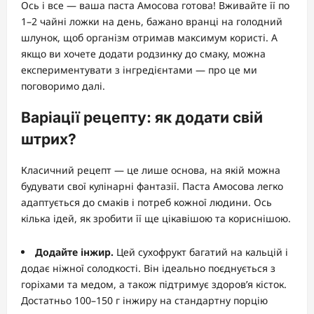
Ось і все — ваша паста Амосова готова! Вживайте її по
1–2 чайні ложки на день, бажано вранці на голодний
шлунок, щоб організм отримав максимум користі. А
якщо ви хочете додати родзинку до смаку, можна
експериментувати з інгредієнтами — про це ми
поговоримо далі.
Варіації рецепту: як додати свій
штрих?
Класичний рецепт — це лише основа, на якій можна
будувати свої кулінарні фантазії. Паста Амосова легко
адаптується до смаків і потреб кожної людини. Ось
кілька ідей, як зробити її ще цікавішою та кориснішою.
Додайте інжир.
Цей сухофрукт багатий на кальцій і
додає ніжної солодкості. Він ідеально поєднується з
горіхами та медом, а також підтримує здоров’я кісток.
Достатньо 100–150 г інжиру на стандартну порцію