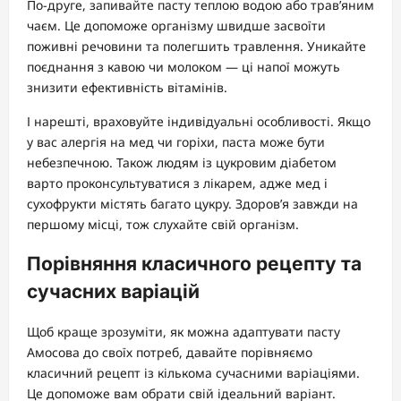
По-друге, запивайте пасту теплою водою або трав’яним
чаєм. Це допоможе організму швидше засвоїти
поживні речовини та полегшить травлення. Уникайте
поєднання з кавою чи молоком — ці напої можуть
знизити ефективність вітамінів.
І нарешті, враховуйте індивідуальні особливості. Якщо
у вас алергія на мед чи горіхи, паста може бути
небезпечною. Також людям із цукровим діабетом
варто проконсультуватися з лікарем, адже мед і
сухофрукти містять багато цукру. Здоров’я завжди на
першому місці, тож слухайте свій організм.
Порівняння класичного рецепту та
сучасних варіацій
Щоб краще зрозуміти, як можна адаптувати пасту
Амосова до своїх потреб, давайте порівняємо
класичний рецепт із кількома сучасними варіаціями.
Це допоможе вам обрати свій ідеальний варіант.