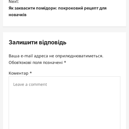
t
Next:
Як заквасити помідори: покроковий рецепт для
n
новачків
a
v
i
Залишити відповідь
g
a
Ваша e-mail адреса не оприлюднюватиметься.
t
Обов’язкові поля позначені
*
i
Коментар
*
o
n