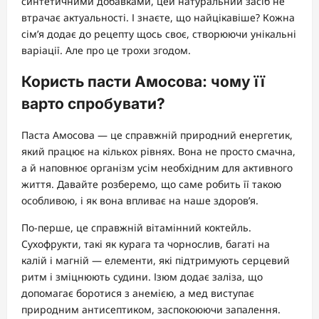
синтетичними добавками, цей натуральний засіб не
втрачає актуальності. І знаєте, що найцікавіше? Кожна
сім’я додає до рецепту щось своє, створюючи унікальні
варіації. Але про це трохи згодом.
Користь пасти Амосова: чому її
варто спробувати?
Паста Амосова — це справжній природний енергетик,
який працює на кількох рівнях. Вона не просто смачна,
а й наповнює організм усім необхідним для активного
життя. Давайте розберемо, що саме робить її такою
особливою, і як вона впливає на наше здоров’я.
По-перше, це справжній вітамінний коктейль.
Сухофрукти, такі як курага та чорнослив, багаті на
калій і магній — елементи, які підтримують серцевий
ритм і зміцнюють судини. Ізюм додає заліза, що
допомагає боротися з анемією, а мед виступає
природним антисептиком, заспокоюючи запалення.