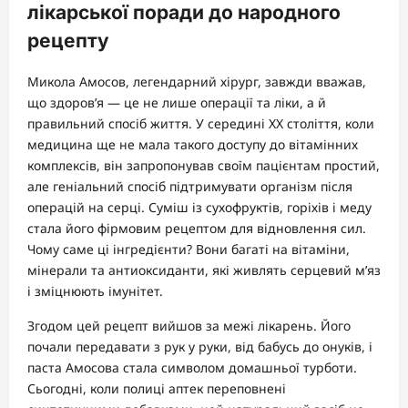
лікарської поради до народного
рецепту
Микола Амосов, легендарний хірург, завжди вважав,
що здоров’я — це не лише операції та ліки, а й
правильний спосіб життя. У середині ХХ століття, коли
медицина ще не мала такого доступу до вітамінних
комплексів, він запропонував своїм пацієнтам простий,
але геніальний спосіб підтримувати організм після
операцій на серці. Суміш із сухофруктів, горіхів і меду
стала його фірмовим рецептом для відновлення сил.
Чому саме ці інгредієнти? Вони багаті на вітаміни,
мінерали та антиоксиданти, які живлять серцевий м’яз
і зміцнюють імунітет.
Згодом цей рецепт вийшов за межі лікарень. Його
почали передавати з рук у руки, від бабусь до онуків, і
паста Амосова стала символом домашньої турботи.
Сьогодні, коли полиці аптек переповнені