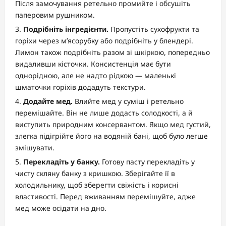
Після замочування ретельно промийте і обсушіть
паперовим рушником.
Подрібніть інгредієнти.
Пропустіть сухофрукти та
горіхи через м’ясорубку або подрібніть у блендері.
Лимон також подрібніть разом зі шкіркою, попередньо
видаливши кісточки. Консистенція має бути
однорідною, але не надто рідкою — маленькі
шматочки горіхів додадуть текстури.
Додайте мед.
Влийте мед у суміш і ретельно
перемішайте. Він не лише додасть солодкості, а й
виступить природним консервантом. Якщо мед густий,
злегка підігрійте його на водяній бані, щоб було легше
змішувати.
Перекладіть у банку.
Готову пасту перекладіть у
чисту скляну банку з кришкою. Зберігайте її в
холодильнику, щоб зберегти свіжість і корисні
властивості. Перед вживанням перемішуйте, адже
мед може осідати на дно.