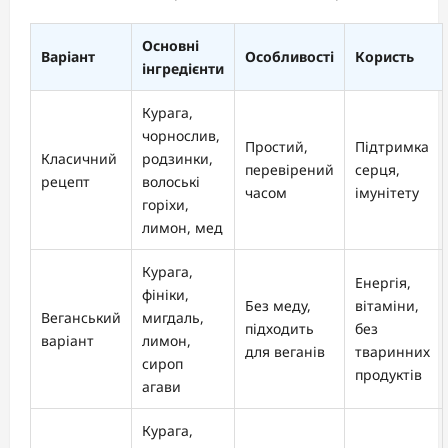
Основні
Варіант
Особливості
Користь
інгредієнти
Курага,
чорнослив,
Простий,
Підтримка
Класичний
родзинки,
перевірений
серця,
рецепт
волоські
часом
імунітету
горіхи,
лимон, мед
Курага,
Енергія,
фініки,
Без меду,
вітаміни,
Веганський
мигдаль,
підходить
без
варіант
лимон,
для веганів
тваринних
сироп
продуктів
агави
Курага,