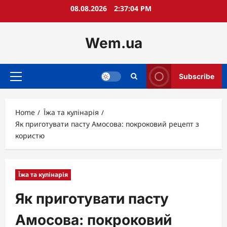
Skip
08.08.2026
2:37:06 PM
to
content
Wem.ua
Subscribe
Primary
Menu
Home
Їжа та кулінарія
Як приготувати пасту Амосова: покроковий рецепт з
користю
Їжа та кулінарія
Як приготувати пасту
Амосова: покроковий