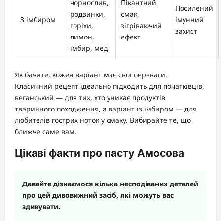
чорнослив,
Пікантний
Посилений
родзинки,
смак,
З імбиром
імунний
горіхи,
зігріваючий
захист
лимон,
ефект
імбир, мед
Як бачите, кожен варіант має свої переваги.
Класичний рецепт ідеально підходить для початківців,
веганський — для тих, хто уникає продуктів
тваринного походження, а варіант із імбиром — для
любителів гострих ноток у смаку. Вибирайте те, що
ближче саме вам.
Цікаві факти про пасту Амосова
Давайте дізнаємося кілька несподіваних деталей
про цей дивовижний засіб, які можуть вас
здивувати.