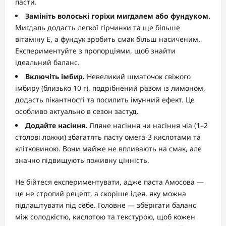
пасти.
Замініть волоські горіхи мигдалем або фундуком.
Мигдаль додасть легкої гірчинки та ще більше
вітаміну Е, а фундук зробить смак більш насиченим.
Експериментуйте з пропорціями, щоб знайти
ідеальний баланс.
Включіть імбир.
Невеликий шматочок свіжого
імбиру (близько 10 г), подрібнений разом із лимоном,
додасть пікантності та посилить імунний ефект. Це
особливо актуально в сезон застуд.
Додайте насіння.
Лляне насіння чи насіння чіа (1–2
столові ложки) збагатять пасту омега-3 кислотами та
клітковиною. Вони майже не впливають на смак, але
значно підвищують поживну цінність.
Не бійтеся експериментувати, адже паста Амосова —
це не строгий рецепт, а скоріше ідея, яку можна
підлаштувати під себе. Головне — зберігати баланс
між солодкістю, кислотою та текстурою, щоб кожен