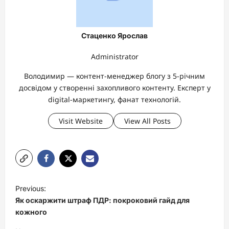
Стаценко Ярослав
Administrator
Володимир — контент-менеджер блогу з 5-річним
досвідом у створенні захопливого контенту. Експерт у
digital-маркетингу, фанат технологій.
Visit Website
View All Posts
P
Previous:
o
Як оскаржити штраф ПДР: покроковий гайд для
s
кожного