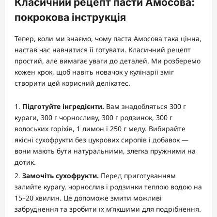
Класичний рецепт пасти Амосова:
покрокова інструкція
Тепер, коли ми знаємо, чому паста Амосова така цінна,
настав час навчитися її готувати. Класичний рецепт
простий, але вимагає уваги до деталей. Ми розберемо
кожен крок, щоб навіть новачок у кулінарії зміг
створити цей корисний делікатес.
Підготуйте інгредієнти.
Вам знадобляться 300 г
кураги, 300 г чорносливу, 300 г родзинок, 300 г
волоських горіхів, 1 лимон і 250 г меду. Вибирайте
якісні сухофрукти без цукрових сиропів і добавок —
вони мають бути натуральними, злегка пружними на
дотик.
Замочіть сухофрукти.
Перед приготуванням
залийте курагу, чорнослив і родзинки теплою водою на
15–20 хвилин. Це допоможе змити можливі
забруднення та зробити їх м’якшими для подрібнення.