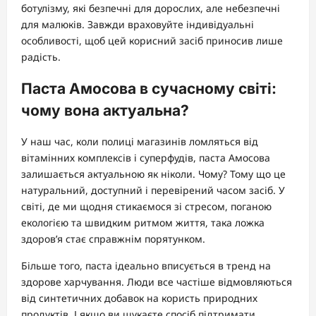
ботулізму, які безпечні для дорослих, але небезпечні
для малюків. Завжди враховуйте індивідуальні
особливості, щоб цей корисний засіб приносив лише
радість.
Паста Амосова в сучасному світі:
чому вона актуальна?
У наш час, коли полиці магазинів ломляться від
вітамінних комплексів і суперфудів, паста Амосова
залишається актуальною як ніколи. Чому? Тому що це
натуральний, доступний і перевірений часом засіб. У
світі, де ми щодня стикаємося зі стресом, поганою
екологією та швидким ритмом життя, така ложка
здоров’я стає справжнім порятунком.
Більше того, паста ідеально вписується в тренд на
здорове харчування. Люди все частіше відмовляються
від синтетичних добавок на користь природних
продуктів. І якщо ви шукаєте спосіб підтримати