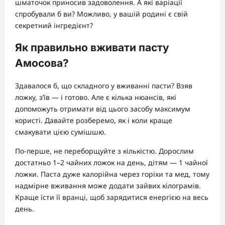
шматочок приносив задоволення. А які варіації
спробували б ви? Можливо, у вашій родині є свій
секретний інгредієнт?
Як правильно вживати пасту
Амосова?
Здавалося б, що складного у вживанні пасти? Взяв
ложку, з’їв — і готово. Але є кілька нюансів, які
допоможуть отримати від цього засобу максимум
користі. Давайте розберемо, як і коли краще
смакувати цією сумішшю.
По-перше, не переборщуйте з кількістю. Дорослим
достатньо 1–2 чайних ложок на день, дітям — 1 чайної
ложки. Паста дуже калорійна через горіхи та мед, тому
надмірне вживання може додати зайвих кілограмів.
Краще їсти її вранці, щоб зарядитися енергією на весь
день.