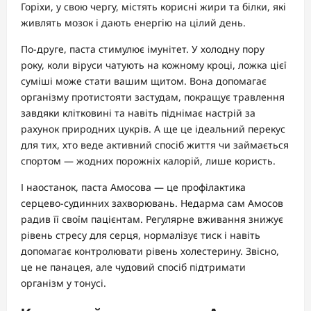
Горіхи, у свою чергу, містять корисні жири та білки, які
живлять мозок і дають енергію на цілий день.
По-друге, паста стимулює імунітет. У холодну пору
року, коли віруси чатують на кожному кроці, ложка цієї
суміші може стати вашим щитом. Вона допомагає
організму протистояти застудам, покращує травлення
завдяки клітковині та навіть піднімає настрій за
рахунок природних цукрів. А ще це ідеальний перекус
для тих, хто веде активний спосіб життя чи займається
спортом — жодних порожніх калорій, лише користь.
І наостанок, паста Амосова — це профілактика
серцево-судинних захворювань. Недарма сам Амосов
радив її своїм пацієнтам. Регулярне вживання знижує
рівень стресу для серця, нормалізує тиск і навіть
допомагає контролювати рівень холестерину. Звісно,
це не панацея, але чудовий спосіб підтримати
організм у тонусі.