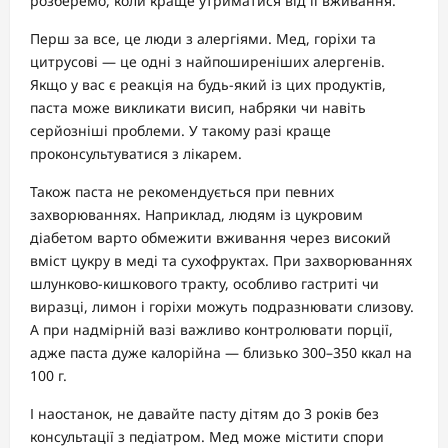
розберемо, коли краще утриматися від її вживання.
Перш за все, це люди з алергіями. Мед, горіхи та
цитрусові — це одні з найпоширеніших алергенів.
Якщо у вас є реакція на будь-який із цих продуктів,
паста може викликати висип, набряки чи навіть
серйозніші проблеми. У такому разі краще
проконсультуватися з лікарем.
Також паста не рекомендується при певних
захворюваннях. Наприклад, людям із цукровим
діабетом варто обмежити вживання через високий
вміст цукру в меді та сухофруктах. При захворюваннях
шлунково-кишкового тракту, особливо гастриті чи
виразці, лимон і горіхи можуть подразнювати слизову.
А при надмірній вазі важливо контролювати порції,
адже паста дуже калорійна — близько 300–350 ккал на
100 г.
І наостанок, не давайте пасту дітям до 3 років без
консультації з педіатром. Мед може містити спори