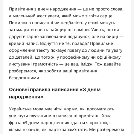
Привітання з днем народження — це не просто слова,
а маленький жест уваги, який може зігріти серце.
Помилка в написанні чи недбалість у стилі можуть
затьмарити навіть найщиріші наміри. Уявіть, що ви
даруєте гарно запакований подарунок, але на бирці —
кривий напис. Відчуття не те, правда? Правильне
оформлення тексту показує повагу до людини та увагу
до деталей. До того ж, у професійному чи офіційному
листуванні грамотність — це ваш імідж. Тож давайте
розберемося, як зробити ваші привітання
бездоганними.
Основні правила написання «З днем
народження»
Українська мова має чіткі норми, які допомагають
уникнути плутанини в написанні привітань. Хоча
фраза «З днем народження» здається простою, є
кілька нюансів, які варто запам’ятати. Ми розберемо їх