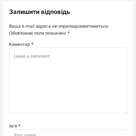
i
Залишити відповідь
g
a
Ваша e-mail адреса не оприлюднюватиметься.
t
Обов’язкові поля позначені
*
i
Коментар
*
o
n
Ім'я
*