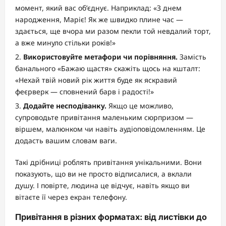
момент, який вас об’єднує. Наприклад: «З днем
народження, Маріє! Як же швидко плине час —
здається, ще вчора ми разом пекли той невдалий торт,
а вже минуло стільки років!»
Використовуйте метафори чи порівняння.
Замість
банального «Бажаю щастя» скажіть щось на кшталт:
«Нехай твій новий рік життя буде як яскравий
феєрверк — сповнений барв і радості!»
Додайте несподіванку.
Якщо це можливо,
супроводьте привітання маленьким сюрпризом —
віршем, малюнком чи навіть аудіоповідомленням. Це
додасть вашим словам ваги.
Такі дрібниці роблять привітання унікальними. Вони
показують, що ви не просто відписалися, а вклали
душу. І повірте, людина це відчує, навіть якщо ви
вітаєте її через екран телефону.
Привітання в різних форматах: від листівки до