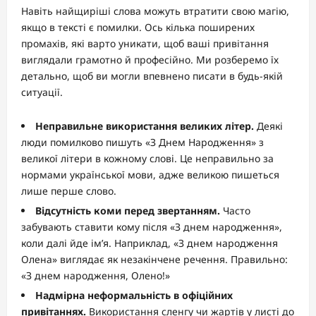
Навіть найщиріші слова можуть втратити свою магію,
якщо в тексті є помилки. Ось кілька поширених
промахів, які варто уникати, щоб ваші привітання
виглядали грамотно й професійно. Ми розберемо їх
детально, щоб ви могли впевнено писати в будь-якій
ситуації.
Неправильне використання великих літер.
Деякі
люди помилково пишуть «З Днем Народження» з
великої літери в кожному слові. Це неправильно за
нормами української мови, адже великою пишеться
лише перше слово.
Відсутність коми перед звертанням.
Часто
забувають ставити кому після «З днем народження»,
коли далі йде ім’я. Наприклад, «З днем народження
Олена» виглядає як незакінчене речення. Правильно:
«З днем народження, Олено!»
Надмірна неформальність в офіційних
привітаннях.
Використання сленгу чи жартів у листі до