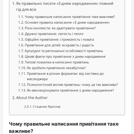
Як правильно писати «З днем народження»: повний
гід для всіх
Чому правильне написання привітання таке важливе?
Основні правила написання «З днем народження»
Різні контексти: як адаптувати привітання?
Дружні привітання: легкість і тепло
Офіційні привітання: стриманість і повага
Привітання для дітей: яскравість і радість
Культурні та регіональні особливості привітань
Цікаві факти про привітання з днем народження
Типові помилки в написанні привітань
Як зробити привітання незабутнім?
Привітання в різних форматах: від листівки до
месенджера
Психологічний вплив привітань: чому це так важливо?
Як еволюціонували привітання з днем народження?
About the Author
Стаценко Ярослав
Чому правильне написання привітання таке
важливе?