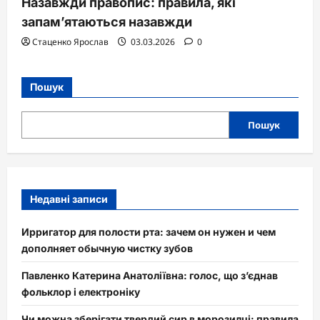
Назавжди правопис: правила, які
запам’ятаються назавжди
Стаценко Ярослав
03.03.2026
0
Пошук
Пошук
Недавні записи
Ирригатор для полости рта: зачем он нужен и чем
дополняет обычную чистку зубов
Павленко Катерина Анатоліївна: голос, що з’єднав
фольклор і електроніку
Чи можна зберігати твердий сир в морозилці: правила