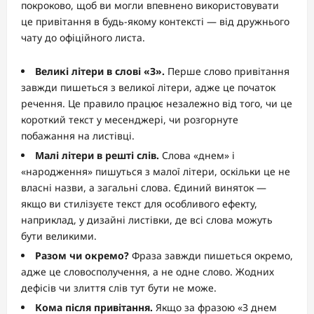
покроково, щоб ви могли впевнено використовувати
це привітання в будь-якому контексті — від дружнього
чату до офіційного листа.
Великі літери в слові «З».
Перше слово привітання
завжди пишеться з великої літери, адже це початок
речення. Це правило працює незалежно від того, чи це
короткий текст у месенджері, чи розгорнуте
побажання на листівці.
Малі літери в решті слів.
Слова «днем» і
«народження» пишуться з малої літери, оскільки це не
власні назви, а загальні слова. Єдиний виняток —
якщо ви стилізуєте текст для особливого ефекту,
наприклад, у дизайні листівки, де всі слова можуть
бути великими.
Разом чи окремо?
Фраза завжди пишеться окремо,
адже це словосполучення, а не одне слово. Жодних
дефісів чи злиття слів тут бути не може.
Кома після привітання.
Якщо за фразою «З днем