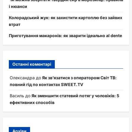
і нюанси
Колорадський жук: як захистити картоплю без зайвих
втрат
Приготування макаронів: як зварити ідеально al dente
Останні коментарі
Олександра
до
Як зв’язатися з оператором Світ ТВ:
повний гід по контактах SWEET.TV
Василь
до
Як зменшити статевий потяг у чоловіків: 5
ефективних способів
Архіви