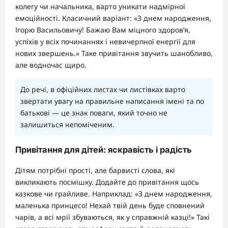
колегу чи начальника, варто уникати надмірної
емоційності. Класичний варіант: «З днем народження,
Ігорю Васильовичу! Бажаю Вам міцного здоров’я,
успіхів у всіх починаннях і невичерпної енергії для
нових звершень.» Таке привітання звучить шанобливо,
але водночас щиро.
До речі, в офіційних листах чи листівках варто
звертати увагу на правильне написання імені та по
батькові — це знак поваги, який точно не
залишиться непоміченим.
Привітання для дітей: яскравість і радість
Дітям потрібні прості, але барвисті слова, які
викликають посмішку. Додайте до привітання щось
казкове чи грайливе. Наприклад: «З днем народження,
маленька принцесо! Нехай твій день буде сповнений
чарів, а всі мрії збуваються, як у справжній казці!» Такі