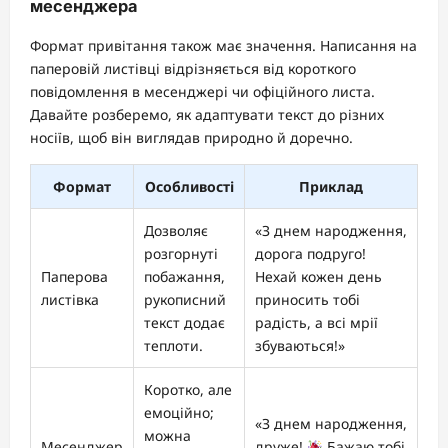
месенджера
Формат привітання також має значення. Написання на
паперовій листівці відрізняється від короткого
повідомлення в месенджері чи офіційного листа.
Давайте розберемо, як адаптувати текст до різних
носіїв, щоб він виглядав природно й доречно.
Формат
Особливості
Приклад
Дозволяє
«З днем народження,
розгорнуті
дорога подруго!
Паперова
побажання,
Нехай кожен день
листівка
рукописний
приносить тобі
текст додає
радість, а всі мрії
теплоти.
збуваються!»
Коротко, але
емоційно;
«З днем народження,
можна
Месенджер
друже!
Бажаю тобі