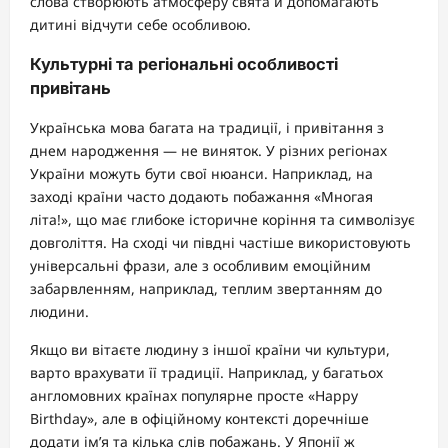
слова створюють атмосферу свята й допомагають
дитині відчути себе особливою.
Культурні та регіональні особливості
привітань
Українська мова багата на традиції, і привітання з
днем народження — не виняток. У різних регіонах
України можуть бути свої нюанси. Наприклад, на
заході країни часто додають побажання «Многая
літа!», що має глибоке історичне коріння та символізує
довголіття. На сході чи півдні частіше використовують
універсальні фрази, але з особливим емоційним
забарвленням, наприклад, теплим звертанням до
людини.
Якщо ви вітаєте людину з іншої країни чи культури,
варто врахувати її традиції. Наприклад, у багатьох
англомовних країнах популярне просте «Happy
Birthday», але в офіційному контексті доречніше
додати ім’я та кілька слів побажань. У Японії ж