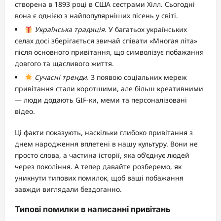
створена в 1893 році в США сестрами Хілл. Сьогодні
вона є однією з найпопулярніших пісень у світі.
Українська традиція.
У багатьох українських
селах досі зберігається звичай співати «Многая літа»
після основного привітання, що символізує побажання
довгого та щасливого життя.
Сучасні тренди.
З появою соціальних мереж
привітання стали коротшими, але більш креативними
— люди додають GIF-ки, меми та персоналізовані
відео.
Ці факти показують, наскільки глибоко привітання з
днем народження вплетені в нашу культуру. Вони не
просто слова, а частина історії, яка об’єднує людей
через покоління. А тепер давайте розберемо, як
уникнути типових помилок, щоб ваші побажання
завжди виглядали бездоганно.
Типові помилки в написанні привітань