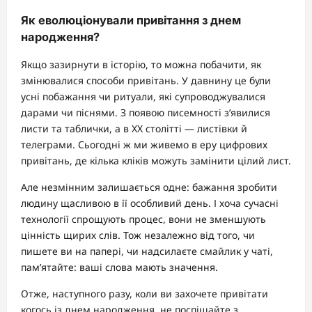
Як еволюціонували привітання з днем
народження?
Якщо зазирнути в історію, то можна побачити, як
змінювалися способи привітань. У давнину це були
усні побажання чи ритуали, які супроводжувалися
дарами чи піснями. З появою писемності з’явилися
листи та таблички, а в ХХ столітті — листівки й
телеграми. Сьогодні ж ми живемо в еру цифрових
привітань, де кілька кліків можуть замінити цілий лист.
Але незмінним залишається одне: бажання зробити
людину щасливою в її особливий день. І хоча сучасні
технології спрощують процес, вони не зменшують
цінність щирих слів. Тож незалежно від того, чи
пишете ви на папері, чи надсилаєте смайлик у чаті,
пам’ятайте: ваші слова мають значення.
Отже, наступного разу, коли ви захочете привітати
когось із днем народження, не поспішайте з