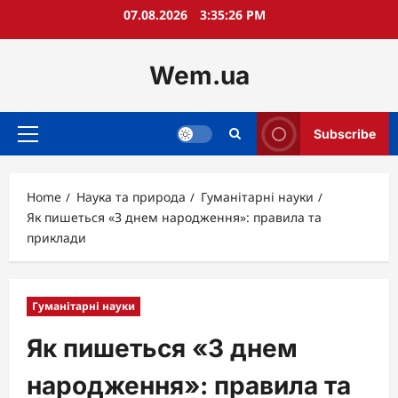
Skip
07.08.2026
3:35:27 PM
to
content
Wem.ua
Subscribe
Primary
Menu
Home
Наука та природа
Гуманітарні науки
Як пишеться «З днем народження»: правила та
приклади
Гуманітарні науки
Як пишеться «З днем
народження»: правила та