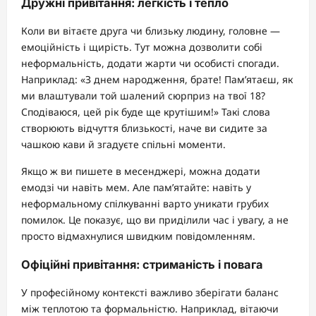
Дружні привітання: легкість і тепло
Коли ви вітаєте друга чи близьку людину, головне —
емоційність і щирість. Тут можна дозволити собі
неформальність, додати жарти чи особисті спогади.
Наприклад: «З днем народження, брате! Пам’ятаєш, як
ми влаштували той шалений сюрприз на твої 18?
Сподіваюся, цей рік буде ще крутішим!» Такі слова
створюють відчуття близькості, наче ви сидите за
чашкою кави й згадуєте спільні моменти.
Якщо ж ви пишете в месенджері, можна додати
емодзі чи навіть мем. Але пам’ятайте: навіть у
неформальному спілкуванні варто уникати грубих
помилок. Це показує, що ви приділили час і увагу, а не
просто відмахнулися швидким повідомленням.
Офіційні привітання: стриманість і повага
У професійному контексті важливо зберігати баланс
між теплотою та формальністю. Наприклад, вітаючи