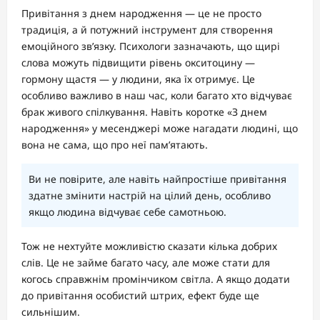
Привітання з днем народження — це не просто
традиція, а й потужний інструмент для створення
емоційного зв’язку. Психологи зазначають, що щирі
слова можуть підвищити рівень окситоцину —
гормону щастя — у людини, яка їх отримує. Це
особливо важливо в наш час, коли багато хто відчуває
брак живого спілкування. Навіть коротке «З днем
народження» у месенджері може нагадати людині, що
вона не сама, що про неї пам’ятають.
Ви не повірите, але навіть найпростіше привітання
здатне змінити настрій на цілий день, особливо
якщо людина відчуває себе самотньою.
Тож не нехтуйте можливістю сказати кілька добрих
слів. Це не займе багато часу, але може стати для
когось справжнім промінчиком світла. А якщо додати
до привітання особистий штрих, ефект буде ще
сильнішим.