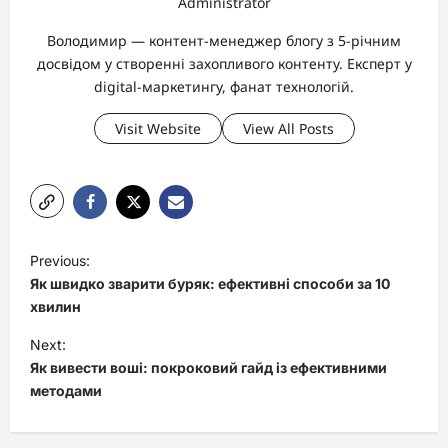
Administrator
Володимир — контент-менеджер блогу з 5-річним
досвідом у створенні захопливого контенту. Експерт у
digital-маркетингу, фанат технологій.
Visit Website
View All Posts
P
Previous:
o
Як швидко зварити буряк: ефективні способи за 10
s
хвилин
t
Next:
Як вивести воші: покроковий гайд із ефективними
n
методами
a
v