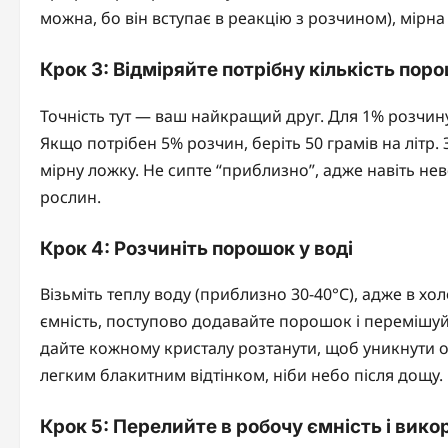
можна, бо він вступає в реакцію з розчином), мірн
Крок 3: Відміряйте потрібну кількість пор
Точність тут — ваш найкращий друг. Для 1% розчину 
Якщо потрібен 5% розчин, беріть 50 грамів на літр
мірну ложку. Не сипте “приблизно”, адже навіть н
рослин.
Крок 4: Розчиніть порошок у воді
Візьміть теплу воду (приблизно 30-40°C), адже в х
ємність, поступово додавайте порошок і перемішуйт
дайте кожному кристалу розтанути, щоб уникнути ос
легким блакитним відтінком, ніби небо після дощу.
Крок 5: Перелийте в робочу ємність і вик