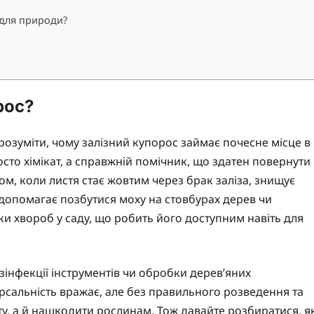
 для природи?
рос?
розуміти, чому залізний купорос займає почесне місце в
осто хімікат, а справжній помічник, що здатен повернути
м, коли листя стає жовтим через брак заліза, знищує
ть допомагає позбутися моху на стовбурах дерев чи
ки хвороб у саду, що робить його доступним навіть для
зінфекції інструментів чи обробки дерев’яних
версальність вражає, але без правильного розведення та
у, а й нашкодити рослинам. Тож давайте розбиратися, я