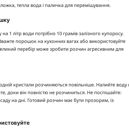
а ложка, тепла вода і паличка для перемішування.
ошку
на 1 літр води потрібно 10 грамів залізного купоросу.
. Зважте порошок на кухонних вагах або використовуйте
евеликий перебір може зробити розчин агресивним для
олодній кристали розчиняються повільніше. Налийте воду 
е, доки він повністю не розчиниться. Не поспішайте:
аду на дні. Готовий розчин має бути прозорим, із
ористовуйте