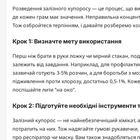
Розведення залізного купоросу — це процес, що ви
де кожен грам має значення. Неправильна концентр
Тож озбройтеся терпінням, і давайте розберемо ко
Крок 1: Визначте мету використання
Перш ніж брати в руки ложку чи мірний стакан, под
залежить від завдання. Наприклад, для профілакт
зазвичай готують 3-5% розчин, а для боротьби з 
підживлення проти хлорозу, достатньо 0,5-1%. Коже
поспішайте лити “на око”.
Крок 2: Підготуйте необхідні інструменти 
Залізний купорос — не найнебезпечніший хімікат, 
потрапить на них. Тож надягайте гумові рукавички,
про респіратор чи маску. Вам також знадобляться п