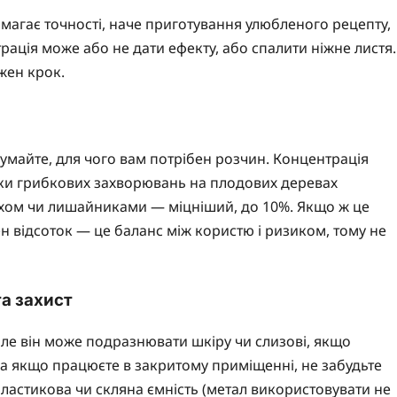
магає точності, наче приготування улюбленого рецепту,
ація може або не дати ефекту, або спалити ніжне листя.
жен крок.
умайте, для чого вам потрібен розчин. Концентрація
ики грибкових захворювань на плодових деревах
мохом чи лишайниками — міцніший, до 10%. Якщо ж це
н відсоток — це баланс між користю і ризиком, тому не
та захист
але він може подразнювати шкіру чи слизові, якщо
 а якщо працюєте в закритому приміщенні, не забудьте
ластикова чи скляна ємність (метал використовувати не