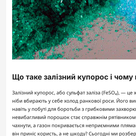
Що таке залізний купорос і чому
Залізний купорос, або сульфат заліза (FeSO₄), — це 
ніби вбирають у себе холод ранкової роси. Його ви
навіть у побуті для боротьби з грибковими захвор
невибагливий порошок стає справжнім рятівником,
чахнути, а газон покривається неприємними пляма
він приніс користь, а не шкоду? Сьогодні ми розб