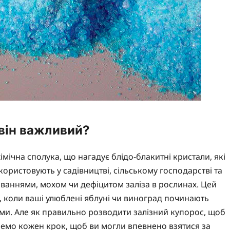
 він важливий?
хімічна сполука, що нагадує блідо-блакитні кристали, які
користовують у садівництві, сільському господарстві та
юваннями, мохом чи дефіцитом заліза в рослинах. Цей
 коли ваші улюблені яблуні чи виноград починають
ми. Але як правильно розводити залізний купорос, щоб
еремо кожен крок, щоб ви могли впевнено взятися за