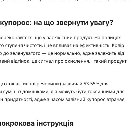
купорос: на що звернути увагу?
ереконайтеся, що у вас якісний продукт. На полицях
 ступеня чистоти, і це впливає на ефективність. Колір
го до зеленуватого — це нормально, адже залежить від
вий відтінок, це сигнал про окислення, і такий продукт
ідсоток активної речовини (зазвичай 53-55% для
и суміш із домішками, які можуть бути токсичними для
ін придатності, адже з часом залізний купорос втрачає
покрокова інструкція