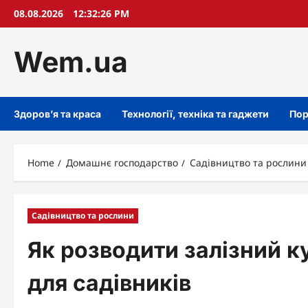
Skip
08.08.2026
12:32:27 PM
to
content
Wem.ua
Здоров’я та краса
Технології, техніка та гаджети
Пор
Home
Домашнє господарство
Садівництво та рослини
Садівництво та рослини
Як розводити залізний к
для садівників