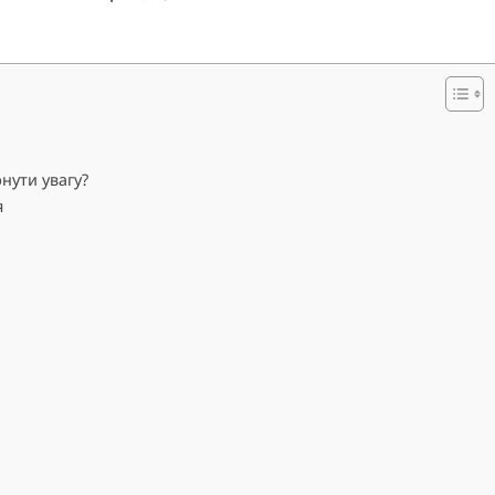
нути увагу?
я