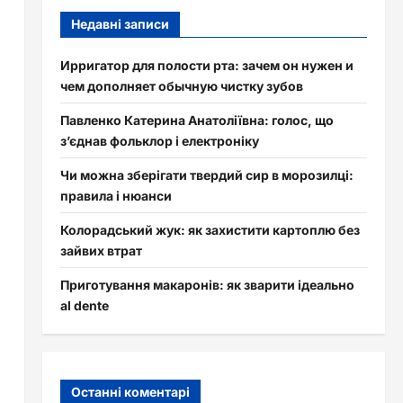
Недавні записи
Ирригатор для полости рта: зачем он нужен и
чем дополняет обычную чистку зубов
Павленко Катерина Анатоліївна: голос, що
з’єднав фольклор і електроніку
Чи можна зберігати твердий сир в морозилці:
правила і нюанси
Колорадський жук: як захистити картоплю без
зайвих втрат
Приготування макаронів: як зварити ідеально
al dente
Останні коментарі