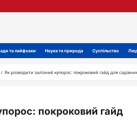
ади та лайфхаки
Наука та природа
Суспільство
Люд
Як розводити залізний купорос: покроковий гайд для садівни
упорос: покроковий гайд