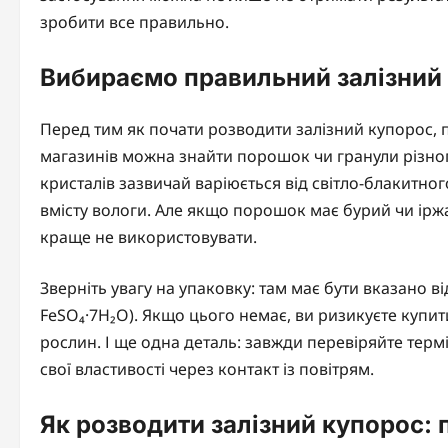
зробити все правильно.
Вибираємо правильний залізний 
Перед тим як почати розводити залізний купорос, п
магазинів можна знайти порошок чи гранули різного
кристалів зазвичай варіюється від світло-блакитно
вмісту вологи. Але якщо порошок має бурий чи іржа
краще не використовувати.
Зверніть увагу на упаковку: там має бути вказано в
FeSO₄·7H₂O). Якщо цього немає, ви ризикуєте купит
рослин. І ще одна деталь: завжди перевіряйте терм
свої властивості через контакт із повітрям.
Як розводити залізний купорос: 