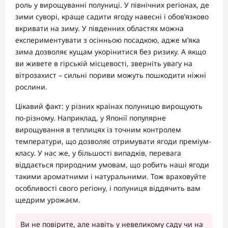
роль у вирощуванні полуниці. У північних регіонах, де
зими суворі, краще садити ягоду навесні і обов’язково
вкривати на зиму. У південних областях можна
експериментувати з осінньою посадкою, адже м’яка
зима дозволяє кущам укорінитися без ризику. А якщо
ви живете в гірській місцевості, зверніть увагу на
вітрозахист – сильні пориви можуть пошкодити ніжні
рослини.
Цікавий факт: у різних країнах полуницю вирощують
по-різному. Наприклад, у Японії популярне
вирощування в теплицях із точним контролем
температури, що дозволяє отримувати ягоди преміум-
класу. У нас же, у більшості випадків, перевага
віддається природним умовам, що робить наші ягоди
такими ароматними і натуральними. Тож враховуйте
особливості свого регіону, і полуниця віддячить вам
щедрим урожаєм.
Ви не повірите, але навіть у невеликому саду чи на