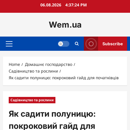
Skip
06.08.2026
4:37:26 PM
to
content
Wem.ua
Subscribe
Primary
Menu
Home
Домашнє господарство
Садівництво та рослини
Як садити полуницю: покроковий гайд для початківців
Садівництво та рослини
Як садити полуницю:
покроковий гайд для