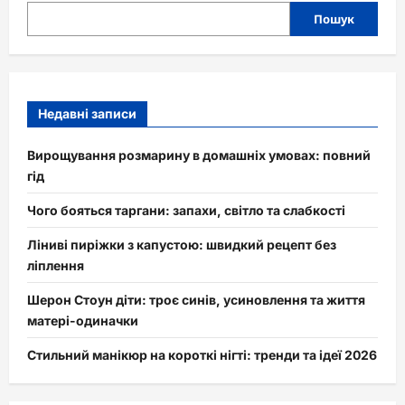
Пошук
Недавні записи
Вирощування розмарину в домашніх умовах: повний
гід
Чого бояться таргани: запахи, світло та слабкості
Ліниві пиріжки з капустою: швидкий рецепт без
ліплення
Шерон Стоун діти: троє синів, усиновлення та життя
матері-одиначки
Стильний манікюр на короткі нігті: тренди та ідеї 2026