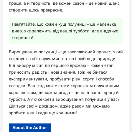
праця, а й творчість, де кожен сезон – це новий шанс
створити щось прекрасне.
Пам’ятайте, що кожен кущ полуниці – це маленьке
диво, яке залежить від вашої турботи, але віддячує
сторицею!
Вирощування полуниці – це захоплюючий процес, який
поєднує в собі науку, мистецтво і любов до природи.
Від вибору місця до першого врожаю – кожен етап
приносить радість і нові знання. Тож не бійтеся
експериментувати, пробувати різні сорти і способи
посадки. Ваш сад може стати справжнім полуничним
королівством, де кожна ягода – це плід вашої праці й
турботи. А які секрети вирощування полуниці є у вас?
Діліться своїм досвідом, адже разом ми можемо
зробити наші сади ще кращими!
About the Author