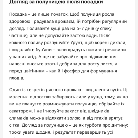
Догляд за полуницею після посадки
Посадка – це лише початок. Щоб полуниця росла
здоровою і радувала врожаєм, їй потрібен регулярний
догляд. Поливайте кущі раз на 5–7 днів (у спеку
частіше), але не допускайте застою води. Після
кожного поливу розпушуйте ґрунт, щоб корені дихали,
і видаляйте бур’яни – вони крадуть поживні речовини
у ваших ягід. А ще не забувайте про підживлення:
навесні вносьте азотні добрива для росту листя, а
перед цвітінням – калій і фосфор для формування
плодів.
Один із секретів рясного врожаю – видалення вусів. Ці
маленькі відростки забирають сили у куща, тому, якщо
ви не плануєте розмножувати полуницю, обрізайте їх
секатором. І не ігноруйте захист від шкідників:
слимаків можна відлякати золою, а від птахів врятує
сітка. Догляд за полуницею – це як турбота про дитину:
трохи уваги щодня, і результат перевершить усі