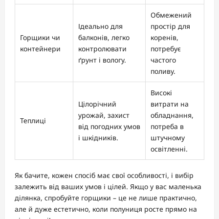
Обмежений
Ідеально для
простір для
Горщики чи
балконів, легко
коренів,
контейнери
контролювати
потребує
ґрунт і вологу.
частого
поливу.
Високі
Цілорічний
витрати на
урожай, захист
обладнання,
Теплиці
від погодних умов
потреба в
і шкідників.
штучному
освітленні.
Як бачите, кожен спосіб має свої особливості, і вибір
залежить від ваших умов і цілей. Якщо у вас маленька
ділянка, спробуйте горщики – це не лише практично,
але й дуже естетично, коли полуниця росте прямо на