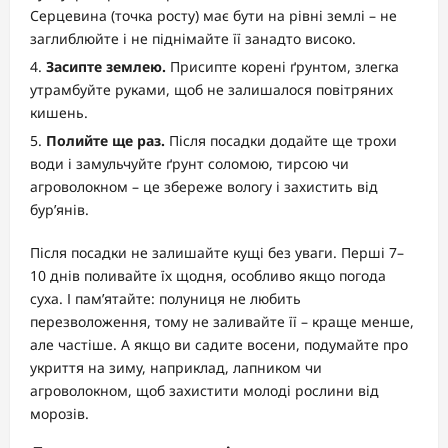
Серцевина (точка росту) має бути на рівні землі – не
заглиблюйте і не піднімайте її занадто високо.
Засипте землею.
Присипте корені ґрунтом, злегка
утрамбуйте руками, щоб не залишалося повітряних
кишень.
Полийте ще раз.
Після посадки додайте ще трохи
води і замульчуйте ґрунт соломою, тирсою чи
агроволокном – це збереже вологу і захистить від
бур’янів.
Після посадки не залишайте кущі без уваги. Перші 7–
10 днів поливайте їх щодня, особливо якщо погода
суха. І пам’ятайте: полуниця не любить
перезволоження, тому не заливайте її – краще менше,
але частіше. А якщо ви садите восени, подумайте про
укриття на зиму, наприклад, лапником чи
агроволокном, щоб захистити молоді рослини від
морозів.