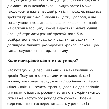
Полуниця – це не просто ягода, це справжній садовий
діамант. Вона невибаглива, швидко росте і може
плодоносити вже в перший рік після посадки, якщо все
зробити правильно. Її люблять і діти, і дорослі, а ще
вона чудово підходить для невеликих ділянок – навіть
на балконі в горщику можна виростити кілька кущів!
Але щоб отримати рясний урожай, потрібно
розібратися в нюансах: коли садити, де садити і як
доглядати. Давайте розбиратися крок за кроком, щоб
ваша полуниця стала гордістю саду.
Коли найкраще садити полуницю?
Час посадки – це перший і один із найважливіших
кроків. Полуницю можна садити як навесні, так і
восени, але кожен період має свої особливості. Весна
(кінець квітня – початок травня) ідеальна для регіонів
із м’яким кліматом: рослини встигають укорінитися до
літа і вже наступного року дають урожай. Восени
(серпень – початок вересня) садять у регіонах із