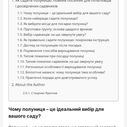
Як садити полуницю: повний посібник для початківців
і досвідчених садівників
Чому полуниця – це ідеальний вибір для вашого саду?
Коли найкраще садити полуницю?
Як вибрати місце для посадки полуниці?
Підготовка ґрунту: основа щедрого врожаю
Вибір саджанців: на що звернути увагу?
Як правильно садити полуницю: покрокова інструкція
Догляд за полуницею після посадки
Порівняння способів вирощування полуниці
Типові помилки при посадці полуниці
Типові помилки садівників: на що звернути увагу
Регіональні особливості вирощування полуниці
Біологічні нюанси: чому полуниця така особлива?
Практичні поради для довготривалого успіху
About the Author
Стаценко Ярослав
Чому полуниця – це ідеальний вибір для
вашого саду?