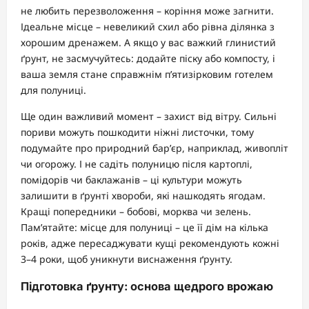
не любить перезволоження – коріння може загнити.
Ідеальне місце – невеликий схил або рівна ділянка з
хорошим дренажем. А якщо у вас важкий глинистий
ґрунт, не засмучуйтесь: додайте піску або компосту, і
ваша земля стане справжнім п’ятизірковим готелем
для полуниці.
Ще один важливий момент – захист від вітру. Сильні
пориви можуть пошкодити ніжні листочки, тому
подумайте про природний бар’єр, наприклад, живопліт
чи огорожу. І не садіть полуницю після картоплі,
помідорів чи баклажанів – ці культури можуть
залишити в ґрунті хвороби, які нашкодять ягодам.
Кращі попередники – бобові, морква чи зелень.
Пам’ятайте: місце для полуниці – це її дім на кілька
років, адже пересаджувати кущі рекомендують кожні
3–4 роки, щоб уникнути виснаження ґрунту.
Підготовка ґрунту: основа щедрого врожаю