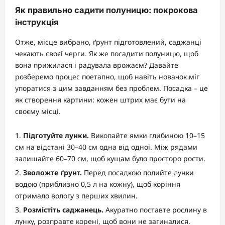
Як правильно садити полуницю: покрокова
інструкція
Отже, місце вибрано, ґрунт підготовлений, саджанці
чекають своєї черги. Як же посадити полуницю, щоб
вона прижилася і радувала врожаєм? Давайте
розберемо процес поетапно, щоб навіть новачок міг
упоратися з цим завданням без проблем. Посадка – це
як створення картини: кожен штрих має бути на
своєму місці.
Підготуйте лунки.
Викопайте ямки глибиною 10–15
см на відстані 30–40 см одна від одної. Між рядами
залишайте 60–70 см, щоб кущам було просторо рости.
Зволожте ґрунт.
Перед посадкою полийте лунки
водою (приблизно 0,5 л на кожну), щоб коріння
отримало вологу з перших хвилин.
Розмістіть саджанець.
Акуратно поставте рослину в
лунку, розправте корені, щоб вони не загиналися.