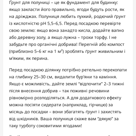
Ґрунт для полуниці – це як фундамент для будинку:
якщо закласти його правильно, ягоди будуть рости, як
на дріжджах. Полуниця любить пухкий, родючий ґрунт
із кислотністю pH 5,5–6,5. Перед посадкою перевірте
свою землю: якщо вона занадто кисла, додайте вапно
або деревну золу, а якщо лужна – трохи торфу. І не
забудьте про органічні добрива! Перегній або компост
(приблизно 5–6 кг на 1 м²) зроблять ґрунт живильним і
м’яким, як перина.
Перед посадкою ділянку потрібно ретельно перекопати
на глибину 25–30 см, видалити бур’яни та каміння.
Якщо є можливість, дайте землі “відпочити” 2–3 тижні
після внесення добрив – так поживні речовини
рівномірно розподіляться. А для додаткового ефекту
можна посіяти сидерати (наприклад, гірчицю) за
місяць до посадки – вони збагатять ґрунт і захистять
від шкідників. Ваша полуниця скаже вам “дякую” за
таку турботу соковитими ягодами!