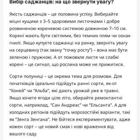
Вибір саджанців: на що звернути увагу?
Якість саджанців – це половина успіху. Вибирайте
міцні кущики з 3–5 здоровими листочками і добре
розвиненою кореневою системою довжиною 7–10 см.
Корені мають бути світлими, без темних плям чи ознак
гнилі. Якщо купуєте саджанці на ринку, зверніть увагу
на серцевину (так звану “точку росту”) – вона має бути
зеленою і пружною. А от пожовкле листя чи слабкі
корені – це сигнал, що рослина може не прижитися.
Сорти полуниці – це окрема тема для розмови. Для
початківців ідеально підійдуть ранні сорти, як-от
“Хоней” чи “Альба”, які дають урожай уже в травні.
Якщо хочете ягоди ціле літо, обирайте ремонтантні
сорти, наприклад, “Сан Андреас” чи “Ельсанта”. А для
холодних регіонів підійдуть морозостійкі варіанти, такі
як “Зенга Зенгана”. Не бійтеся експериментувати, адже
кожен сорт – це новий смак і нові враження від
вашого саду.