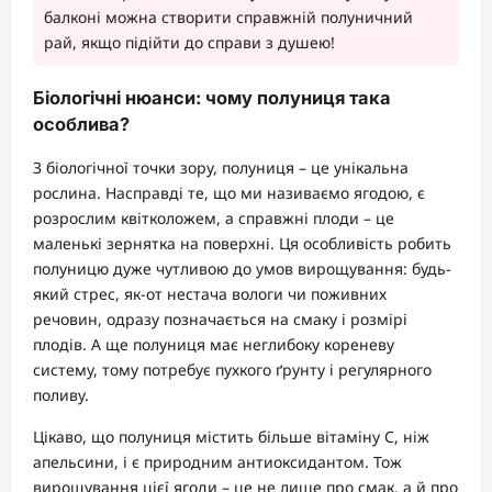
балконі можна створити справжній полуничний
рай, якщо підійти до справи з душею!
Біологічні нюанси: чому полуниця така
особлива?
З біологічної точки зору, полуниця – це унікальна
рослина. Насправді те, що ми називаємо ягодою, є
розрослим квітколожем, а справжні плоди – це
маленькі зернятка на поверхні. Ця особливість робить
полуницю дуже чутливою до умов вирощування: будь-
який стрес, як-от нестача вологи чи поживних
речовин, одразу позначається на смаку і розмірі
плодів. А ще полуниця має неглибоку кореневу
систему, тому потребує пухкого ґрунту і регулярного
поливу.
Цікаво, що полуниця містить більше вітаміну С, ніж
апельсини, і є природним антиоксидантом. Тож
вирощування цієї ягоди – це не лише про смак, а й про