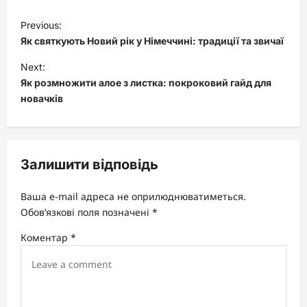
P
Previous:
o
Як святкують Новий рік у Німеччині: традиції та звичаї
s
Next:
t
Як розмножити алое з листка: покроковий гайд для
новачків
n
a
v
Залишити відповідь
i
g
Ваша e-mail адреса не оприлюднюватиметься.
a
Обов’язкові поля позначені
*
t
Коментар
*
i
o
n