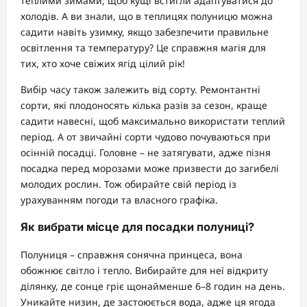
теплими зимами, щоб кущі встигли адаптуватися до
холодів. А ви знали, що в теплицях полуницю можна
садити навіть узимку, якщо забезпечити правильне
освітлення та температуру? Це справжня магія для
тих, хто хоче свіжих ягід цілий рік!
Вибір часу також залежить від сорту. Ремонтантні
сорти, які плодоносять кілька разів за сезон, краще
садити навесні, щоб максимально використати теплий
період. А от звичайні сорти чудово почуваються при
осінній посадці. Головне – не затягувати, адже пізня
посадка перед морозами може призвести до загибелі
молодих рослин. Тож обирайте свій період із
урахуванням погоди та власного графіка.
Як вибрати місце для посадки полуниці?
Полуниця – справжня сонячна принцеса, вона
обожнює світло і тепло. Вибирайте для неї відкриту
ділянку, де сонце гріє щонайменше 6–8 годин на день.
Уникайте низин, де застоюється вода, адже ця ягода