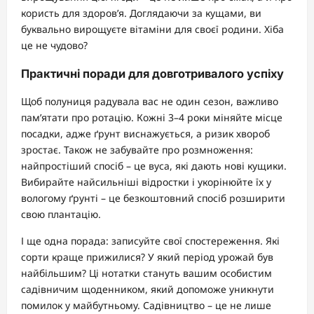
користь для здоров’я. Доглядаючи за кущами, ви
буквально вирощуєте вітаміни для своєї родини. Хіба
це не чудово?
Практичні поради для довготривалого успіху
Щоб полуниця радувала вас не один сезон, важливо
пам’ятати про ротацію. Кожні 3–4 роки міняйте місце
посадки, адже ґрунт виснажується, а ризик хвороб
зростає. Також не забувайте про розмноження:
найпростіший спосіб – це вуса, які дають нові кущики.
Вибирайте найсильніші відростки і укорінюйте їх у
вологому ґрунті – це безкоштовний спосіб розширити
свою плантацію.
І ще одна порада: записуйте свої спостереження. Які
сорти краще прижилися? У який період урожай був
найбільшим? Ці нотатки стануть вашим особистим
садівничим щоденником, який допоможе уникнути
помилок у майбутньому. Садівництво – це не лише