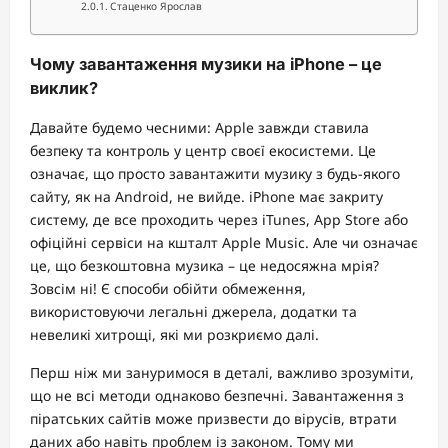
Стаценко Ярослав
Чому завантаження музики на iPhone – це
виклик?
Давайте будемо чесними: Apple завжди ставила
безпеку та контроль у центр своєї екосистеми. Це
означає, що просто завантажити музику з будь-якого
сайту, як на Android, не вийде. iPhone має закриту
систему, де все проходить через iTunes, App Store або
офіційні сервіси на кшталт Apple Music. Але чи означає
це, що безкоштовна музика – це недосяжна мрія?
Зовсім ні! Є способи обійти обмеження,
використовуючи легальні джерела, додатки та
невеликі хитрощі, які ми розкриємо далі.
Перш ніж ми зануримося в деталі, важливо зрозуміти,
що не всі методи однаково безпечні. Завантаження з
піратських сайтів може призвести до вірусів, втрати
даних або навіть проблем із законом. Тому ми