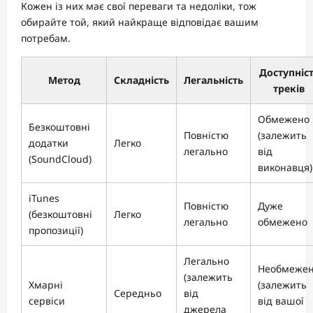
Кожен із них має свої переваги та недоліки, тож
обирайте той, який найкраще відповідає вашим
потребам.
Доступніс
Метод
Складність
Легальність
треків
Обмежено
Безкоштовні
Повністю
(залежить
додатки
Легко
легально
від
(SoundCloud)
виконавця)
iTunes
Повністю
Дуже
(безкоштовні
Легко
легально
обмежено
пропозиції)
Легально
Необмеже
(залежить
Хмарні
(залежить
Середньо
від
сервіси
від вашої
джерела