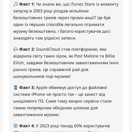
Факт 1:
Чи знали ви, що iTunes Store із моменту
запуску в 2003 році роздав мільйони
безкоштовних треків через промо-акції? Це був
один із перших способів легально отримати
музику безкоштовно, і багато користувачів досі
знаходять там рідкісні записи.
Факт 2:
SoundCloud став платформою, яка
відкрила світу таких зірок, як Post Malone та Billie
Eilish, завдяки безкоштовним завантаженням їхніх
ранніх треків. Це справжній рай для
шанувальників інді-музики!
Факт 3:
Apple обмежує доступ до файлової
системи iPhone не просто так – це захист від
шкідливого ПЗ. Саме тому хмарні сервіси стали
таким популярним обхідним шляхом для
завантаження музики.
Факт 4:
У 2023 році понад 60% користувачів