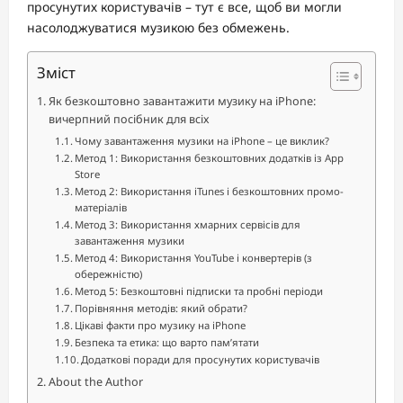
просунутих користувачів – тут є все, щоб ви могли
насолоджуватися музикою без обмежень.
Зміст
Як безкоштовно завантажити музику на iPhone:
вичерпний посібник для всіх
Чому завантаження музики на iPhone – це виклик?
Метод 1: Використання безкоштовних додатків із App
Store
Метод 2: Використання iTunes і безкоштовних промо-
матеріалів
Метод 3: Використання хмарних сервісів для
завантаження музики
Метод 4: Використання YouTube і конвертерів (з
обережністю)
Метод 5: Безкоштовні підписки та пробні періоди
Порівняння методів: який обрати?
Цікаві факти про музику на iPhone
Безпека та етика: що варто пам’ятати
Додаткові поради для просунутих користувачів
About the Author