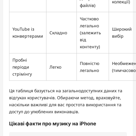
колекції)
файлів)
Частково
легально
YouTube із
Широкий
Складно
(залежить
конвертерами
вибір
від
контенту)
Пробні
Повністю
Необмеже
періоди
Легко
легально
(тимчасово
стрімінгу
Ця таблиця базується на загальнодоступних даних та
відгуках користувачів. Обираючи метод, враховуйте,
наскільки важливі для вас простота використання та
доступ до улюблених виконавців.
Цікаві факти про музику на iPhone