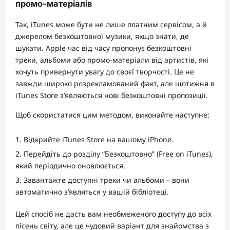
промо-матеріалів
Так, iTunes може бути не лише платним сервісом, а й
джерелом безкоштовної музики, якщо знати, де
шукати. Apple час від часу пропонує безкоштовні
треки, альбоми або промо-матеріали від артистів, які
хочуть привернути увагу до своєї творчості. Це не
завжди широко розрекламований факт, але щотижня в
iTunes Store з’являються нові безкоштовні пропозиції.
Щоб скористатися цим методом, виконайте наступне:
Відкрийте iTunes Store на вашому iPhone.
Перейдіть до розділу “Безкоштовно” (Free on iTunes),
який періодично оновлюється.
Завантажте доступні треки чи альбоми – вони
автоматично з’являться у вашій бібліотеці.
Цей спосіб не дасть вам необмеженого доступу до всіх
пісень світу, але це чудовий варіант для знайомства з