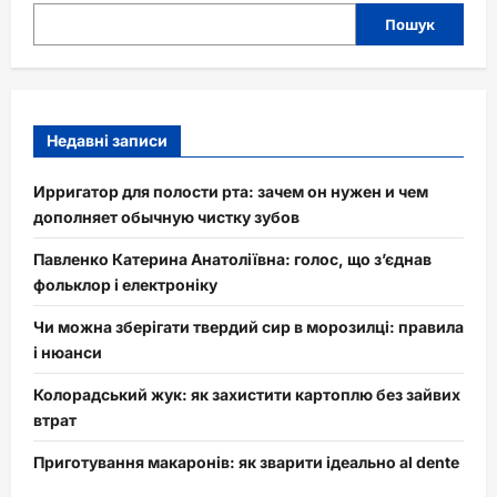
Пошук
Недавні записи
Ирригатор для полости рта: зачем он нужен и чем
дополняет обычную чистку зубов
Павленко Катерина Анатоліївна: голос, що з’єднав
фольклор і електроніку
Чи можна зберігати твердий сир в морозилці: правила
і нюанси
Колорадський жук: як захистити картоплю без зайвих
втрат
Приготування макаронів: як зварити ідеально al dente