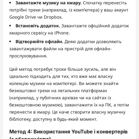
Завантажте музику на хмару.
Спочатку перенесіть
потрібні треки (наприклад, із комп’ютера) у ваш акаунт
Google Drive чи Dropbox.
Встановіть додаток.
Завантажте офіційний додаток
хмарного сервісу на iPhone.
Відтворюйте офлайн.
Деякі додатки дозволяють
завантажувати файли на пристрій для офлайн-
прослуховування.
Цей метод потребує трохи більше зусиль, але він
ідеально підходить для тих, хто вже має власну
колекцію музики на комп’ютері. Ви можете знайти
безкоштовні треки на легальних платформах
(наприклад, у публічних архівах чи на сайтах із
безкоштовною музикою), завантажити їх на ПК, а потім
перенести в хмару. Це наче створити власну музичну
бібліотеку, доступну в будь-який момент.
Метод 4: Використання YouTube і конвертерів
(з обережністю)