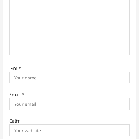
n
Ім'я
*
Email
*
Сайт