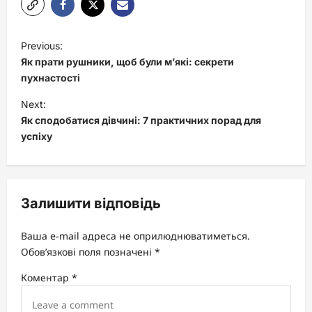
P
Previous:
o
Як прати рушники, щоб були м’які: секрети
s
пухнастості
t
Next:
Як сподобатися дівчині: 7 практичних порад для
n
успіху
a
v
i
Залишити відповідь
g
a
Ваша e-mail адреса не оприлюднюватиметься.
t
Обов’язкові поля позначені
*
i
Коментар
*
o