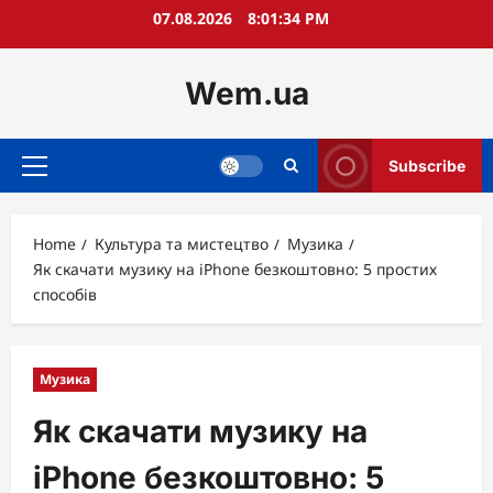
Skip
07.08.2026
8:01:35 PM
to
content
Wem.ua
Subscribe
Primary
Menu
Home
Культура та мистецтво
Музика
Як скачати музику на iPhone безкоштовно: 5 простих
способів
Музика
Як скачати музику на
iPhone безкоштовно: 5