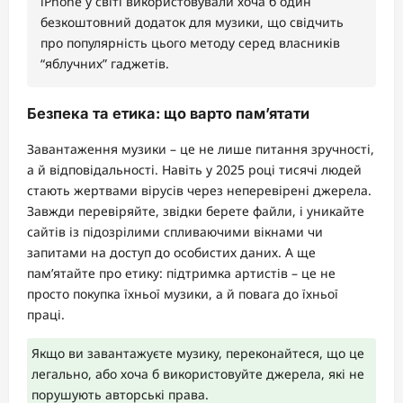
iPhone у світі використовували хоча б один
безкоштовний додаток для музики, що свідчить
про популярність цього методу серед власників
“яблучних” гаджетів.
Безпека та етика: що варто пам’ятати
Завантаження музики – це не лише питання зручності,
а й відповідальності. Навіть у 2025 році тисячі людей
стають жертвами вірусів через неперевірені джерела.
Завжди перевіряйте, звідки берете файли, і уникайте
сайтів із підозрілими спливаючими вікнами чи
запитами на доступ до особистих даних. А ще
пам’ятайте про етику: підтримка артистів – це не
просто покупка їхньої музики, а й повага до їхньої
праці.
Якщо ви завантажуєте музику, переконайтеся, що це
легально, або хоча б використовуйте джерела, які не
порушують авторські права.