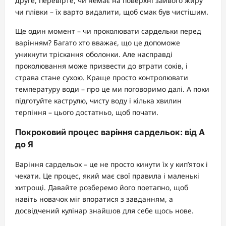
друге, перевірте, чи немає на поверхні зайвого жиру
чи плівки – їх варто видалити, щоб смак був чистішим.
Ще один момент – чи проколювати сардельки перед
варінням? Багато хто вважає, що це допоможе
уникнути тріскання оболонки. Але насправді
проколювання може призвести до втрати соків, і
страва стане сухою. Краще просто контролювати
температуру води – про це ми поговоримо далі. А поки
підготуйте каструлю, чисту воду і кілька хвилин
терпіння – цього достатньо, щоб почати.
Покроковий процес варіння сардельок: від А
до Я
Варіння сардельок – це не просто кинути їх у кип’яток і
чекати. Це процес, який має свої правила і маленькі
хитрощі. Давайте розберемо його поетапно, щоб
навіть новачок міг впоратися з завданням, а
досвідчений кулінар знайшов для себе щось нове.