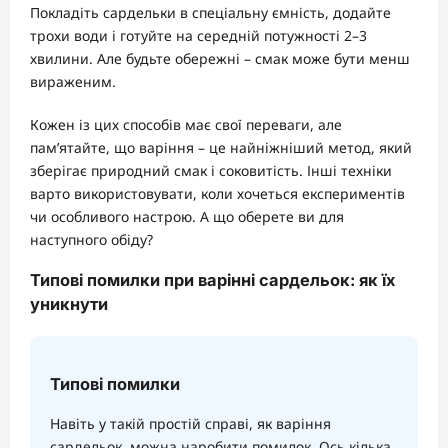
Покладіть сардельки в спеціальну ємність, додайте
трохи води і готуйте на середній потужності 2–3
хвилини. Але будьте обережні – смак може бути менш
вираженим.
Кожен із цих способів має свої переваги, але
пам’ятайте, що варіння – це найніжніший метод, який
зберігає природний смак і соковитість. Інші техніки
варто використовувати, коли хочеться експериментів
чи особливого настрою. А що оберете ви для
наступного обіду?
Типові помилки при варінні сардельок: як їх
уникнути
Типові помилки
Навіть у такій простій справі, як варіння
сардельок, можна наробити помилок. Ось кілька