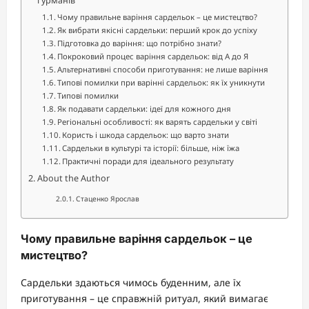
гурманів
Чому правильне варіння сардельок – це мистецтво?
Як вибрати якісні сардельки: перший крок до успіху
Підготовка до варіння: що потрібно знати?
Покроковий процес варіння сардельок: від А до Я
Альтернативні способи приготування: не лише варіння
Типові помилки при варінні сардельок: як їх уникнути
Типові помилки
Як подавати сардельки: ідеї для кожного дня
Регіональні особливості: як варять сардельки у світі
Користь і шкода сардельок: що варто знати
Сардельки в культурі та історії: більше, ніж їжа
Практичні поради для ідеального результату
About the Author
Стаценко Ярослав
Чому правильне варіння сардельок – це
мистецтво?
Сардельки здаються чимось буденним, але їх
приготування – це справжній ритуал, який вимагає