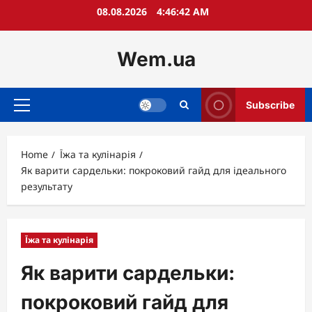
Skip
08.08.2026
4:46:43 AM
to
content
Wem.ua
Subscribe
Primary
Menu
Home
Їжа та кулінарія
Як варити сардельки: покроковий гайд для ідеального
результату
Їжа та кулінарія
Як варити сардельки:
покроковий гайд для