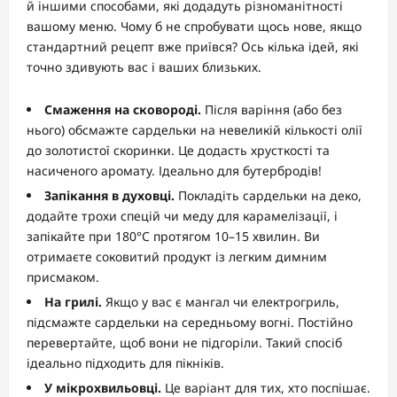
й іншими способами, які додадуть різноманітності
вашому меню. Чому б не спробувати щось нове, якщо
стандартний рецепт вже приївся? Ось кілька ідей, які
точно здивують вас і ваших близьких.
Смаження на сковороді.
Після варіння (або без
нього) обсмажте сардельки на невеликій кількості олії
до золотистої скоринки. Це додасть хрусткості та
насиченого аромату. Ідеально для бутербродів!
Запікання в духовці.
Покладіть сардельки на деко,
додайте трохи спецій чи меду для карамелізації, і
запікайте при 180°C протягом 10–15 хвилин. Ви
отримаєте соковитий продукт із легким димним
присмаком.
На грилі.
Якщо у вас є мангал чи електрогриль,
підсмажте сардельки на середньому вогні. Постійно
перевертайте, щоб вони не підгоріли. Такий спосіб
ідеально підходить для пікніків.
У мікрохвильовці.
Це варіант для тих, хто поспішає.