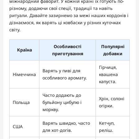
міжнародний фаворит. У кожній країні їх готують по-
різному, додаючи свої спеції, традиції та навіть
ритуали. Давайте зазирнемо за межі наших кордонів і
дізнаємося, як варять ці ковбаски у різних куточках
світу.
Особливості
Популярні
Країна
приготування
добавки
Гірчиця,
Варять у пиві для
Німеччина
квашена
особливого аромату.
капуста.
Часто додають до
Хрін, солоні
Польща
бульйону цибулю і
огірки.
моркву.
Варять швидко, часто
Кетчуп,
США
для хот-догів.
реліш.