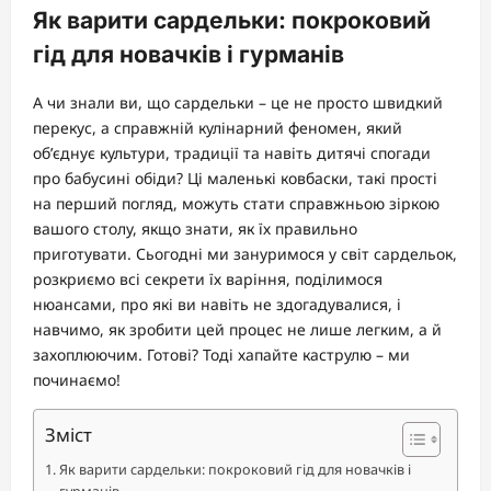
Як варити сардельки: покроковий
гід для новачків і гурманів
А чи знали ви, що сардельки – це не просто швидкий
перекус, а справжній кулінарний феномен, який
об’єднує культури, традиції та навіть дитячі спогади
про бабусині обіди? Ці маленькі ковбаски, такі прості
на перший погляд, можуть стати справжньою зіркою
вашого столу, якщо знати, як їх правильно
приготувати. Сьогодні ми зануримося у світ сардельок,
розкриємо всі секрети їх варіння, поділимося
нюансами, про які ви навіть не здогадувалися, і
навчимо, як зробити цей процес не лише легким, а й
захоплюючим. Готові? Тоді хапайте каструлю – ми
починаємо!
Зміст
Як варити сардельки: покроковий гід для новачків і