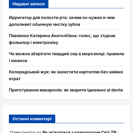
Недавні записи
Ирригатор для полости рта: зачем он нужен и чем
дополняет обычную чистку зубов
Павленко Катерина Анатоліївна: голос, що з’єднав
фольклор і електроніку
Чи можна зберігати твердий сир в морозилці: правила
і нюанси
Колорадський жук: як захистити картоплю без зайвих
втрат
Приготування макаронів: як зварити ідеально al dente
Останні коментарі
Олександра
до
Як зв’язатися з оператором Світ ТВ: