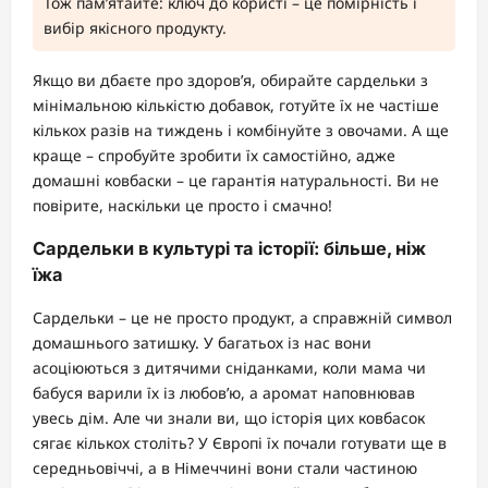
Тож пам’ятайте: ключ до користі – це помірність і
вибір якісного продукту.
Якщо ви дбаєте про здоров’я, обирайте сардельки з
мінімальною кількістю добавок, готуйте їх не частіше
кількох разів на тиждень і комбінуйте з овочами. А ще
краще – спробуйте зробити їх самостійно, адже
домашні ковбаски – це гарантія натуральності. Ви не
повірите, наскільки це просто і смачно!
Сардельки в культурі та історії: більше, ніж
їжа
Сардельки – це не просто продукт, а справжній символ
домашнього затишку. У багатьох із нас вони
асоціюються з дитячими сніданками, коли мама чи
бабуся варили їх із любов’ю, а аромат наповнював
увесь дім. Але чи знали ви, що історія цих ковбасок
сягає кількох століть? У Європі їх почали готувати ще в
середньовіччі, а в Німеччині вони стали частиною