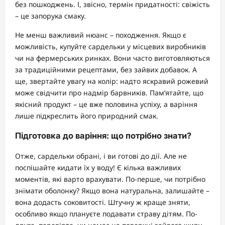
без пошкоджень. І, звісно, термін придатності: свіжість
– це запорука смаку.
Не менш важливий нюанс – походження. Якщо є
можливість, купуйте сардельки у місцевих виробників
чи на фермерських ринках. Вони часто виготовляються
за традиційними рецептами, без зайвих добавок. А
ще, звертайте увагу на колір: надто яскравий рожевий
може свідчити про надмір барвників. Пам’ятайте, що
якісний продукт – це вже половина успіху, а варіння
лише підкреслить його природний смак.
Підготовка до варіння: що потрібно знати?
Отже, сардельки обрані, і ви готові до дії. Але не
поспішайте кидати їх у воду! Є кілька важливих
моментів, які варто врахувати. По-перше, чи потрібно
знімати оболонку? Якщо вона натуральна, залишайте –
вона додасть соковитості. Штучну ж краще зняти,
особливо якщо плануєте подавати страву дітям. По-