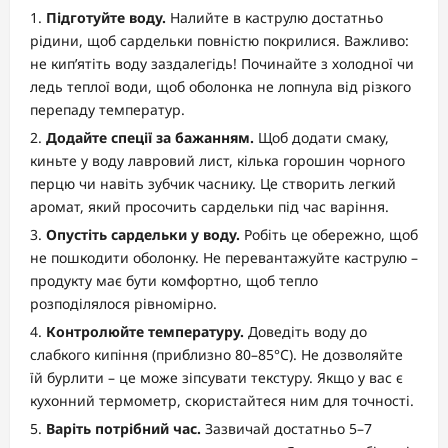
Підготуйте воду.
Налийте в каструлю достатньо
рідини, щоб сардельки повністю покрилися. Важливо:
не кип’ятіть воду заздалегідь! Починайте з холодної чи
ледь теплої води, щоб оболонка не лопнула від різкого
перепаду температур.
Додайте спеції за бажанням.
Щоб додати смаку,
киньте у воду лавровий лист, кілька горошин чорного
перцю чи навіть зубчик часнику. Це створить легкий
аромат, який просочить сардельки під час варіння.
Опустіть сардельки у воду.
Робіть це обережно, щоб
не пошкодити оболонку. Не перевантажуйте каструлю –
продукту має бути комфортно, щоб тепло
розподілялося рівномірно.
Контролюйте температуру.
Доведіть воду до
слабкого кипіння (приблизно 80–85°C). Не дозволяйте
їй бурлити – це може зіпсувати текстуру. Якщо у вас є
кухонний термометр, скористайтеся ним для точності.
Варіть потрібний час.
Зазвичай достатньо 5–7