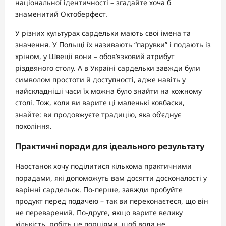
національної ідентичності – згадайте хоча б
знаменитий Октоберфест.
У різних культурах сардельки мають свої імена та
значення. У Польщі їх називають “парувки” і подають із
хріном, у Швеції вони – обов’язковий атрибут
різдвяного столу. А в Україні сардельки завжди були
символом простоти й доступності, адже навіть у
найскладніші часи їх можна було знайти на кожному
столі. Тож, коли ви варите ці маленькі ковбаски,
знайте: ви продовжуєте традицію, яка об’єднує
покоління.
Практичні поради для ідеального результату
Наостанок хочу поділитися кількома практичними
порадами, які допоможуть вам досягти досконалості у
варінні сардельок. По-перше, завжди пробуйте
продукт перед подачею – так ви переконаєтеся, що він
не переварений. По-друге, якщо варите велику
кількість, робіть це порціями, щоб вода не