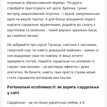
отримаєте збалансований перекус. По-друге,
спробуйте приготувати хот-доги: булочка, трохи
кетчупу, маринований огірочок – і вуаля, американська
мрія на вашій тарілці. А для більш вишуканої подачі
наріжте сардельки кружечками, додайте до салату з
картоплею та зеленню – такий варіант ідеально пасує
до сімейної вечері.
Не забувайте про соуси! Гірчиця, сметана з часником,
томатний соус чи навіть домашній майонез – кожен із
них відкриває смак по-новому. А якщо хочете
здивувати гостей, подайте сардельки на шпажках із
сиром і маслинами – це виглядає ефектно і дуже
апетитно. Як бачите, навіть така проста страва може
стати справжнім витвором мистецтва.
Регіональні особливості: як варять сардельки
у світі
Сардельки – це не лише українська любов, а й