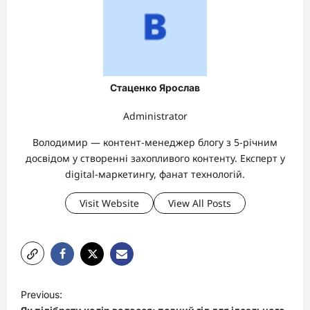
Стаценко Ярослав
Administrator
Володимир — контент-менеджер блогу з 5-річним
досвідом у створенні захопливого контенту. Експерт у
digital-маркетингу, фанат технологій.
Visit Website
View All Posts
P
Previous:
o