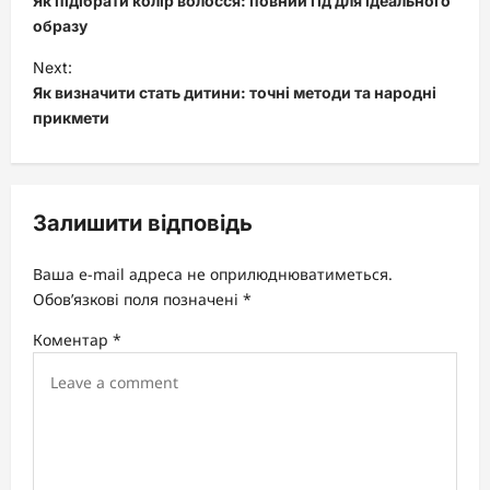
Як підібрати колір волосся: повний гід для ідеального
s
образу
t
Next:
Як визначити стать дитини: точні методи та народні
n
прикмети
a
v
i
Залишити відповідь
g
a
Ваша e-mail адреса не оприлюднюватиметься.
t
Обов’язкові поля позначені
*
i
Коментар
*
o
n