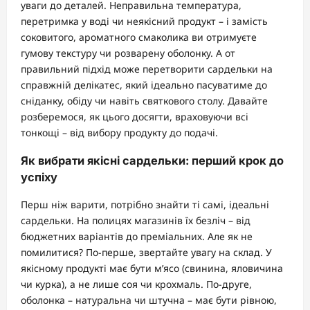
уваги до деталей. Неправильна температура,
перетримка у воді чи неякісний продукт – і замість
соковитого, ароматного смаколика ви отримуєте
гумову текстуру чи розварену оболонку. А от
правильний підхід може перетворити сардельки на
справжній делікатес, який ідеально пасуватиме до
сніданку, обіду чи навіть святкового столу. Давайте
розберемося, як цього досягти, враховуючи всі
тонкощі – від вибору продукту до подачі.
Як вибрати якісні сардельки: перший крок до
успіху
Перш ніж варити, потрібно знайти ті самі, ідеальні
сардельки. На полицях магазинів їх безліч – від
бюджетних варіантів до преміальних. Але як не
помилитися? По-перше, звертайте увагу на склад. У
якісному продукті має бути м’ясо (свинина, яловичина
чи курка), а не лише соя чи крохмаль. По-друге,
оболонка – натуральна чи штучна – має бути рівною,