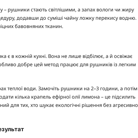
у – рушники стають світлішими, а запах вологи чи жиру
цедуру, додавши до суміші чайну ложку перекису водню.
міцних бавовняних тканин.
 є в кожній кухні. Вона не лише відбілює, а й освіжає
обливо добре цей метод працює для рушників із легким
рах теплої води. Замочіть рушники на 2–3 години, а потім
дати кілька крапель ефірної олії лимона – це підсилить
ьний для тих, хто шукає екологічні рішення без агресивно
езультат