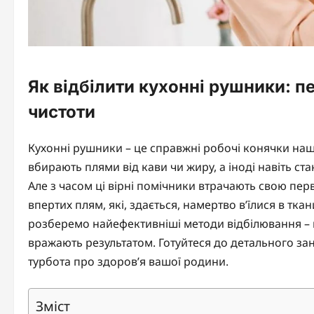
Як відбілити кухонні рушники: п
чистоти
Кухонні рушники – це справжні робочі конячки наш
вбирають плями від кави чи жиру, а іноді навіть ст
Але з часом ці вірні помічники втрачають свою перв
впертих плям, які, здається, намертво в’їлися в тк
розберемо найефективніші методи відбілювання – ві
вражають результатом. Готуйтеся до детального зану
турбота про здоров’я вашої родини.
Зміст