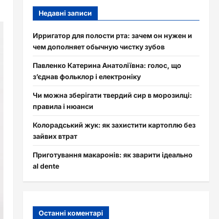
Недавні записи
Ирригатор для полости рта: зачем он нужен и
чем дополняет обычную чистку зубов
Павленко Катерина Анатоліївна: голос, що
з’єднав фольклор і електроніку
Чи можна зберігати твердий сир в морозилці:
правила і нюанси
Колорадський жук: як захистити картоплю без
зайвих втрат
Приготування макаронів: як зварити ідеально
al dente
Останні коментарі