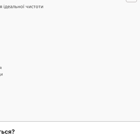
я ідеальної чистоти
я
ди
ться?