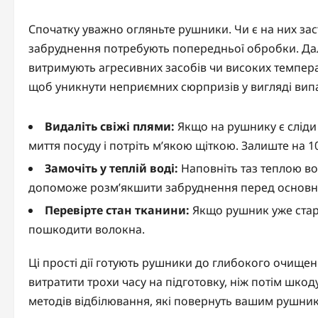
Спочатку уважно огляньте рушники. Чи є на них заст
забруднення потребують попередньої обробки. Далі
витримують агресивних засобів чи високих температу
щоб уникнути неприємних сюрпризів у вигляді ви
Видаліть свіжі плями:
Якщо на рушнику є сліди 
миття посуду і потріть м’якою щіткою. Залиште на 
Замочіть у теплій воді:
Наповніть таз теплою во
допоможе розм’якшити забруднення перед основн
Перевірте стан тканини:
Якщо рушник уже стари
пошкодити волокна.
Ці прості дії готують рушники до глибокого очищен
витратити трохи часу на підготовку, ніж потім шкод
методів відбілювання, які повернуть вашим рушник