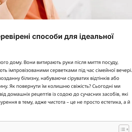
еревірені способи для ідеальної
ого дому. Вони витирають руки після миття посуду,
ають імпровізованими серветками під час сімейної вечері
озданну білизну, набуваючи сіруватих відтінків або
анину. Як повернути їм колишню свіжість? Сьогодні ми
д домашніх рецептів із содою до сучасних засобів, які
рення в тему, адже чистота – це не просто естетика, а й