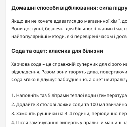
Домашні способи відбілювання: сила підру
Якщо ви не хочете вдаватися до магазинної хімії,
Вони доступні, безпечні для більшості тканин і час
найпопулярніші методи, які перевірені часом і дос
Сода та оцет: класика для білизни
Харчова сода – це справжній суперник для сірого на
відкладення. Разом вони творять дива, повертаючи
Сода м’яко відлущує забруднення, а оцет нейтралізу
Наповніть таз 5 літрами теплої води (температур
Додайте 3 столові ложки соди та 100 мл звичайн
Замочіть рушники на 3–4 години, періодично пер
Після замочування виперіть у пральній машині 