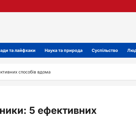
ади та лайфхаки
Наука та природа
Суспільство
Люд
ективних способів вдома
шники: 5 ефективних