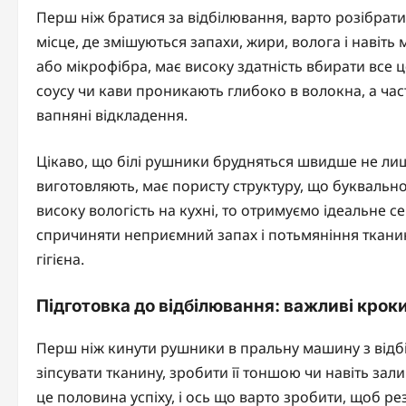
Перш ніж братися за відбілювання, варто розібрати
місце, де змішуються запахи, жири, волога і навіть
або мікрофібра, має високу здатність вбирати все це
соусу чи кави проникають глибоко в волокна, а час
вапняні відкладення.
Цікаво, що білі рушники брудняться швидше не лише 
виготовляють, має пористу структуру, що буквальн
високу вологість на кухні, то отримуємо ідеальне 
спричиняти неприємний запах і потьмяніння тканини
гігієна.
Підготовка до відбілювання: важливі крок
Перш ніж кинути рушники в пральну машину з відбі
зіпсувати тканину, зробити її тоншою чи навіть зали
це половина успіху, і ось що варто зробити, щоб ре