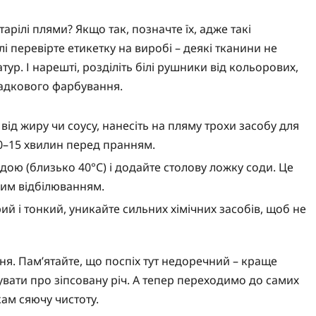
арілі плями? Якщо так, позначте їх, адже такі
 перевірте етикетку на виробі – деякі тканини не
р. І нарешті, розділіть білі рушники від кольорових,
падкового фарбування.
від жиру чи соусу, нанесіть на пляму трохи засобу для
10–15 хвилин перед пранням.
дою (близько 40°C) і додайте столову ложку соди. Це
им відбілюванням.
й і тонкий, уникайте сильних хімічних засобів, щоб не
ня. Пам’ятайте, що поспіх тут недоречний – краще
увати про зіпсовану річ. А тепер переходимо до самих
ам сяючу чистоту.