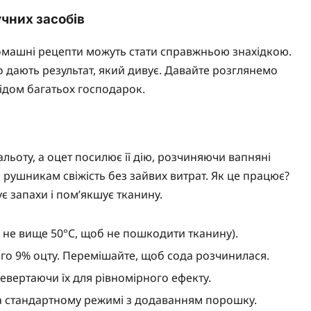
чних засобів
 домашні рецепти можуть стати справжньою знахідкою.
то дають результат, який дивує. Давайте розглянемо
відом багатьох господарок.
льоту, а оцет посилює її дію, розчиняючи вапняні
 рушникам свіжість без зайвих витрат. Як це працює?
є запахи і пом’якшує тканину.
а не вище 50°C, щоб не пошкодити тканину).
ого 9% оцту. Перемішайте, щоб сода розчинилася.
евертаючи їх для рівномірного ефекту.
на стандартному режимі з додаванням порошку.