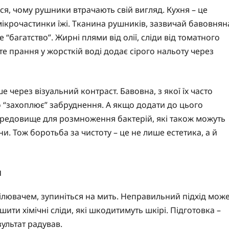
ся, чому рушники втрачають свій вигляд. Кухня – це
 мікрочастинки їжі. Тканина рушників, зазвичай бавовнян
 “багатство”. Жирні плями від олії, сліди від томатного
те прання у жорсткій воді додає сірого нальоту через
через візуальний контраст. Бавовна, з якої їх часто
о “захоплює” забруднення. А якщо додати до цього
середовище для розмноження бактерій, які також можуть
. Тож боротьба за чистоту – це не лише естетика, а й
и
лювачем, зупиніться на мить. Неправильний підхід мож
шити хімічні сліди, які шкодитимуть шкірі. Підготовка –
зультат радував.