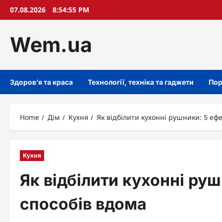
Skip
07.08.2026
8:54:56 PM
to
content
Wem.ua
Здоров’я та краса
Технології, техніка та гаджети
Пор
Home
Дім
Кухня
Як відбілити кухонні рушники: 5 еф
Кухня
Як відбілити кухонні ру
способів вдома