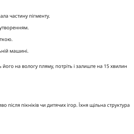
ла частину пігменту.
оутворенням.
іткою.
ьній машині.
 його на вологу пляму, потріть і залиште на 15 хвилин
 після пікніків чи дитячих ігор. Їхня щільна структура