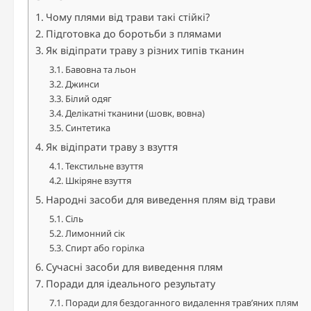
Чому плями від трави такі стійкі?
Підготовка до боротьби з плямами
Як відіпрати траву з різних типів тканин
Бавовна та льон
Джинси
Білий одяг
Делікатні тканини (шовк, вовна)
Синтетика
Як відіпрати траву з взуття
Текстильне взуття
Шкіряне взуття
Народні засоби для виведення плям від трави
Сіль
Лимонний сік
Спирт або горілка
Сучасні засоби для виведення плям
Поради для ідеального результату
Поради для бездоганного видалення трав’яних плям