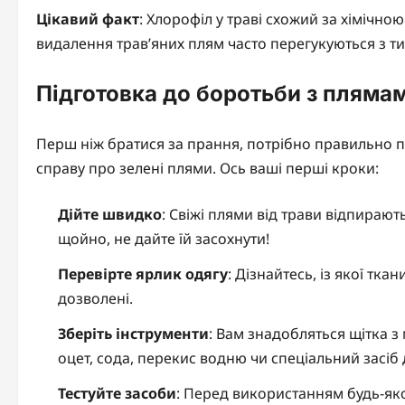
Цікавий факт
: Хлорофіл у траві схожий за хімічно
видалення трав’яних плям часто перегукуються з т
Підготовка до боротьби з пляма
Перш ніж братися за прання, потрібно правильно пі
справу про зелені плями. Ось ваші перші кроки:
Дійте швидко
: Свіжі плями від трави відпирают
щойно, не дайте їй засохнути!
Перевірте ярлик одягу
: Дізнайтесь, із якої тка
дозволені.
Зберіть інструменти
: Вам знадобляться щітка 
оцет, сода, перекис водню чи спеціальний засіб
Тестуйте засоби
: Перед використанням будь-яко