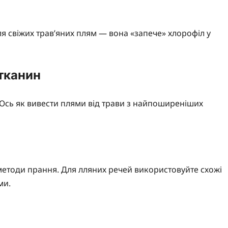
ля свіжих трав’яних плям — вона «запече» хлорофіл у
 тканин
 Ось як вивести плями від трави з найпоширеніших
методи прання. Для лляних речей використовуйте схожі
ми.