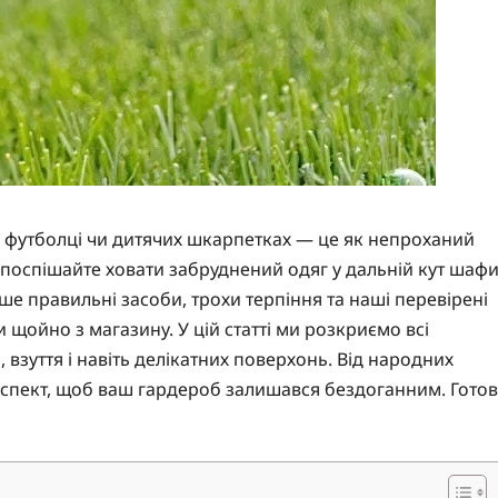
ій футболці чи дитячих шкарпетках — це як непроханий
не поспішайте ховати забруднений одяг у дальній кут шафи
ише правильні засоби, трохи терпіння та наші перевірені
и щойно з магазину. У цій статті ми розкриємо всі
, взуття і навіть делікатних поверхонь. Від народних
аспект, щоб ваш гардероб залишався бездоганним. Готов