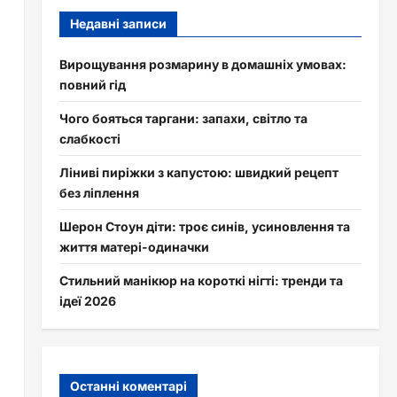
Недавні записи
Вирощування розмарину в домашніх умовах:
повний гід
Чого бояться таргани: запахи, світло та
слабкості
Ліниві пиріжки з капустою: швидкий рецепт
без ліплення
Шерон Стоун діти: троє синів, усиновлення та
життя матері-одиначки
Стильний манікюр на короткі нігті: тренди та
ідеї 2026
Останні коментарі