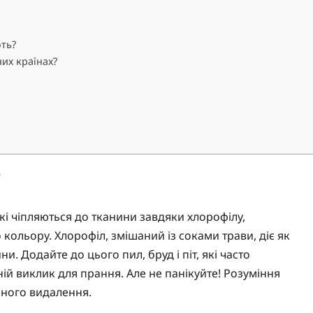
ть?
них країнах?
?
які чіпляються до тканини завдяки хлорофілу,
ольору. Хлорофіл, змішаний із соками трави, діє як
. Додайте до цього пил, бруд і піт, які часто
ій виклик для прання. Але не панікуйте! Розуміння
шного видалення.