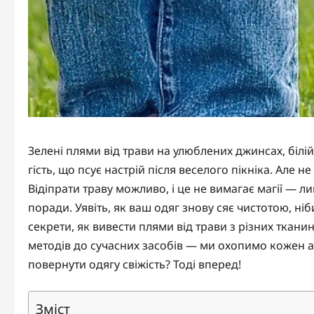
Зелені плями від трави на улюблених джинсах, біл
гість, що псує настрій після веселого пікніка. Але 
Відіпрати траву можливо, і це не вимагає магії — л
поради. Уявіть, як ваш одяг знову сяє чистотою, ніб
секрети, як вивести плями від трави з різних тканин
методів до сучасних засобів — ми охопимо кожен 
повернути одягу свіжість? Тоді вперед!
Зміст