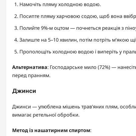
Намочіть пляму холодною водою.
Посипте пляму харчовою содою, щоб вона ввібра
Полийте 9%-м оцтом — почнеться реакція з пін
Залиште на 5–10 хвилин, потім потріть м’якою щ
Прополощіть холодною водою і виперіть у прал
Альтернатива
: Господарське мило (72%) — нанесіть
перед пранням.
Джинси
Джинси — улюблена мішень трав’яних плям, особливо
вимагає ретельної обробки.
Метод із нашатирним спиртом
: