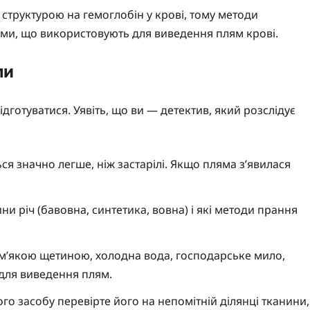
ю структурою на гемоглобін у крові, тому методи
ими, що використовують для виведення плям крові.
ми
дготуватися. Уявіть, що ви — детектив, який розслідує
ься значно легше, ніж застарілі. Якщо пляма з’явилася
нини річ (бавовна, синтетика, вовна) і які методи прання
з м’якою щетиною, холодна вода, господарське мило,
 для виведення плям.
го засобу перевірте його на непомітній ділянці тканини,