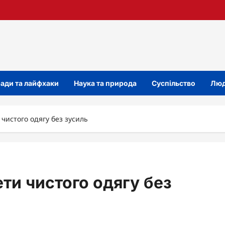
ади та лайфхаки
Наука та природа
Суспільство
Люд
 чистого одягу без зусиль
ети чистого одягу без