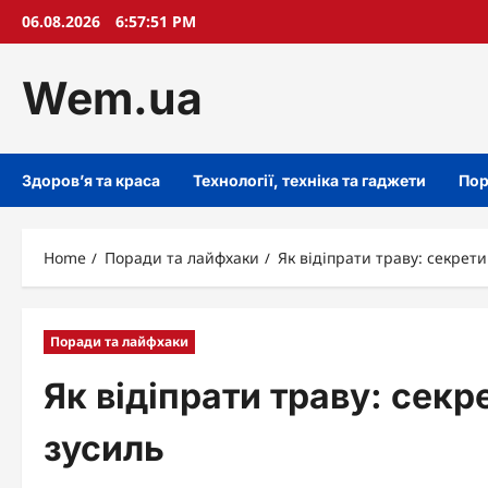
Skip
06.08.2026
6:57:53 PM
to
content
Wem.ua
Здоров’я та краса
Технології, техніка та гаджети
Пор
Home
Поради та лайфхаки
Як відіпрати траву: секрети
Поради та лайфхаки
Як відіпрати траву: секр
зусиль