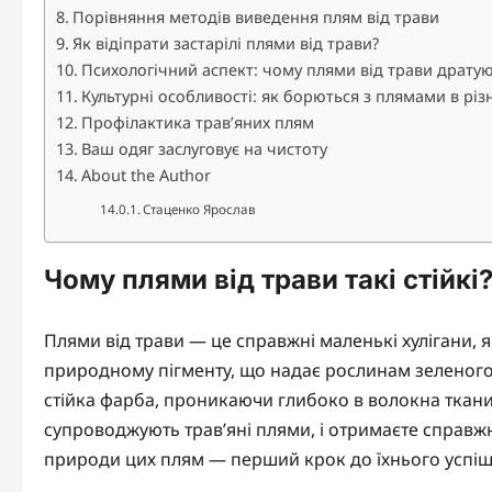
Порівняння методів виведення плям від трави
Як відіпрати застарілі плями від трави?
Психологічний аспект: чому плями від трави дратую
Культурні особливості: як борються з плямами в різ
Профілактика трав’яних плям
Ваш одяг заслуговує на чистоту
About the Author
Стаценко Ярослав
Чому плями від трави такі стійкі
Плями від трави — це справжні маленькі хулігани, 
природному пігменту, що надає рослинам зеленого к
стійка фарба, проникаючи глибоко в волокна тканини
супроводжують трав’яні плями, і отримаєте справжн
природи цих плям — перший крок до їхнього успі