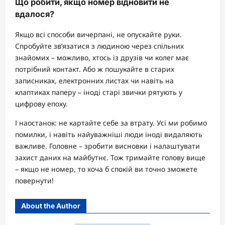
Що робити, якщо номер відновити не
вдалося?
Якщо всі способи вичерпані, не опускайте руки.
Спробуйте зв’язатися з людиною через спільних
знайомих – можливо, хтось із друзів чи колег має
потрібний контакт. Або ж пошукайте в старих
записниках, електронних листах чи навіть на
клаптиках паперу – іноді старі звички рятують у
цифрову епоху.
І наостанок: не картайте себе за втрату. Усі ми робимо
помилки, і навіть найуважніші люди іноді видаляють
важливе. Головне – зробити висновки і налаштувати
захист даних на майбутнє. Тож тримайте голову вище
– якщо не номер, то хоча б спокій ви точно зможете
повернути!
About the Author