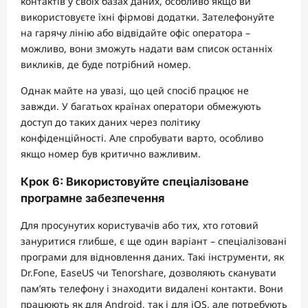
контактів у своїх базах даних, особливо якщо ви
використовуєте їхні фірмові додатки. Зателефонуйте
на гарячу лінію або відвідайте офіс оператора –
можливо, вони зможуть надати вам список останніх
викликів, де буде потрібний номер.
Однак майте на увазі, що цей спосіб працює не
завжди. У багатьох країнах оператори обмежують
доступ до таких даних через політику
конфіденційності. Але спробувати варто, особливо
якщо номер був критично важливим.
Крок 6: Використовуйте спеціалізоване
програмне забезпечення
Для просунутих користувачів або тих, хто готовий
зануритися глибше, є ще один варіант – спеціалізовані
програми для відновлення даних. Такі інструменти, як
Dr.Fone, EaseUS чи Tenorshare, дозволяють сканувати
пам’ять телефону і знаходити видалені контакти. Вони
працюють як для Android, так і для iOS, але потребують