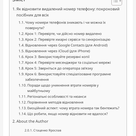
Як відновити видалений номер телефону: покроковий
посібник для всіх
Чому номери телефонів зникають і чи можна їх
повернути?
Крок 1: Перевірте, чи дійсно номер видалено
Крок 2: Перевірте хмарні сервіси та синхронізацію
Відновлення через Google Contacts (для Android)
Відновлення через iCloud (для iPhone)
Крок 3: Використовуйте резервні копії
Крок 4: Перевірте месенджери та соціальні мережі
Крок 5: Зверніться до оператора зв’язку
Крок 6: Використовуйте спеціалізоване програмне
забезпечення
Поради щодо уникнення втрати номерів у
майбутньому
Регіональні особливості та нюанси
Порівняння методів відновлення
Емоційний аспект: чому втрата номера так бентежить?
Що робити, якщо номер відновити не вдалося?
About the Author
Стаценко Ярослав