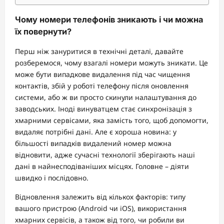
Чому номери телефонів зникають і чи можна
їх повернути?
Перш ніж зануритися в технічні деталі, давайте
розберемося, чому взагалі номери можуть зникати. Це
може бути випадкове видалення під час чищення
контактів, збій у роботі телефону після оновлення
системи, або ж ви просто скинули налаштування до
заводських. Іноді винуватцем стає синхронізація з
хмарними сервісами, яка замість того, щоб допомогти,
видаляє потрібні дані. Але є хороша новина: у
більшості випадків видалений номер можна
відновити, адже сучасні технології зберігають наші
дані в найнесподіваніших місцях. Головне – діяти
швидко і послідовно.
Відновлення залежить від кількох факторів: типу
вашого пристрою (Android чи iOS), використання
хмарних сервісів, а також від того, чи робили ви