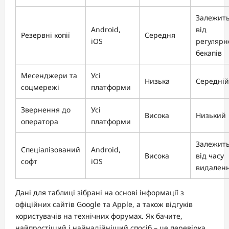
Залежит
Android,
від
Резервні копії
Середня
iOS
регулярн
бекапів
Месенджери та
Усі
Низька
Середній
соцмережі
платформи
Звернення до
Усі
Висока
Низький
оператора
платформи
Залежит
Спеціалізований
Android,
Висока
від часу
софт
iOS
видален
Дані для таблиці зібрані на основі інформації з
офіційних сайтів Google та Apple, а також відгуків
користувачів на технічних форумах. Як бачите,
найпростіший і найнадійніший спосіб – це перевірка