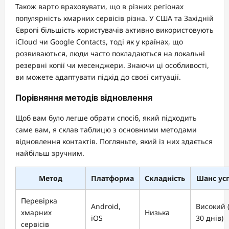
Також варто враховувати, що в різних регіонах
популярність хмарних сервісів різна. У США та Західній
Європі більшість користувачів активно використовують
iCloud чи Google Contacts, тоді як у країнах, що
розвиваються, люди часто покладаються на локальні
резервні копії чи месенджери. Знаючи ці особливості,
ви можете адаптувати підхід до своєї ситуації.
Порівняння методів відновлення
Щоб вам було легше обрати спосіб, який підходить
саме вам, я склав таблицю з основними методами
відновлення контактів. Погляньте, який із них здається
найбільш зручним.
Метод
Платформа
Складність
Шанс усп
Перевірка
Android,
Високий 
хмарних
Низька
iOS
30 днів)
сервісів