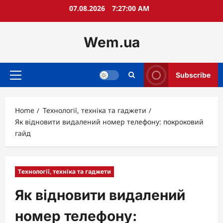
Skip
07.08.2026
7:27:01 AM
to
content
Wem.ua
Subscribe
Primary
Menu
Home
Технології, техніка та гаджети
Як відновити видалений номер телефону: покроковий
гайд
Технології, техніка та гаджети
Як відновити видалений
номер телефону: