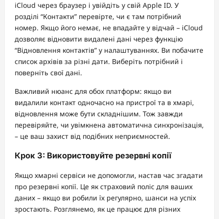
iCloud через браузер і увійдіть у свій Apple ID. У
розділі “Контакти” перевірте, чи є там потрібний
номер. Якщо його немає, не впадайте у відчай – iCloud
дозволяє відновити видалені дані через функцію
“Відновлення контактів” у налаштуваннях. Ви побачите
список архівів за різні дати. Виберіть потрібний і
поверніть свої дані.
Важливий нюанс для обох платформ: якщо ви
видалили контакт одночасно на пристрої та в хмарі,
відновлення може бути складнішим. Тож завжди
перевіряйте, чи увімкнена автоматична синхронізація,
– це ваш захист від подібних неприємностей.
Крок 3: Використовуйте резервні копії
Якщо хмарні сервіси не допомогли, настав час згадати
про резервні копії. Це як страховий поліс для ваших
даних – якщо ви робили їх регулярно, шанси на успіх
зростають. Розглянемо, як це працює для різних