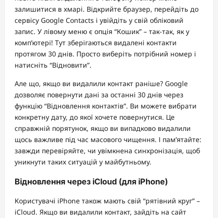
залишитися в хмарі. Відкрийте браузер, перейдіть до
сервісу Google Contacts і увійдіть у свій обліковий
запис. У лівому меню є опція “Кошик” – так-так, як у
комп’ютері! Тут зберігаються видалені контакти
протягом 30 днів. Просто виберіть потрібний номер і
натисніть “Відновити”.
Але що, якщо ви видалили контакт раніше? Google
дозволяє повернути дані за останні 30 днів через
функцію “Відновлення контактів”. Ви можете вибрати
конкретну дату, до якої хочете повернутися. Це
справжній порятунок, якщо ви випадково видалили
щось важливе під час масового чищення. І пам’ятайте:
завжди перевіряйте, чи увімкнена синхронізація, щоб
уникнути таких ситуацій у майбутньому.
Відновлення через iCloud (для iPhone)
Користувачі iPhone також мають свій “рятівний круг” –
iCloud. Якщо ви видалили контакт, зайдіть на сайт