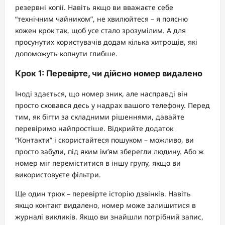
резервні копії. Навіть якщо ви вважаєте себе
“технічним чайником”, не хвилюйтеся – я поясню
кожен крок так, щоб усе стало зрозумілим. А для
просунутих користувачів додам кілька хитрощів, які
допоможуть копнути глибше.
Крок 1: Перевірте, чи дійсно номер видалено
Іноді здається, що номер зник, але насправді він
просто сховався десь у надрах вашого телефону. Перед
тим, як бігти за складними рішеннями, давайте
перевіримо найпростіше. Відкрийте додаток
“Контакти” і скористайтеся пошуком – можливо, ви
просто забули, під яким ім’ям зберегли людину. Або ж
номер міг переміститися в іншу групу, якщо ви
використовуєте фільтри.
Ще один трюк – перевірте історію дзвінків. Навіть
якщо контакт видалено, номер може залишитися в
журналі викликів. Якщо ви знайшли потрібний запис,