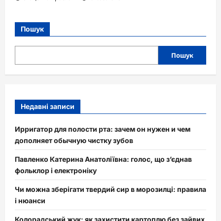
Пошук
Пошук
Недавні записи
Ирригатор для полости рта: зачем он нужен и чем
дополняет обычную чистку зубов
Павленко Катерина Анатоліївна: голос, що з’єднав
фольклор і електроніку
Чи можна зберігати твердий сир в морозилці: правила
і нюанси
Колорадський жук: як захистити картоплю без зайвих