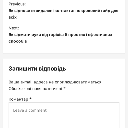
P
Previous:
o
Як відновити видалені контакти: покроковий гайд для
s
всіх
t
Next:
Як відмити руки від горіхів: 5 простих і ефективних
n
способів
a
v
i
Залишити відповідь
g
a
Ваша e-mail адреса не оприлюднюватиметься.
t
Обов’язкові поля позначені
*
i
Коментар
*
o
n